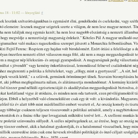
tus 18 - 11:02
—
lényeglátó
#
ek leszünk szétszórtságunkban is egymásért élni, gondolkodni és cselekedni, vagy széth
tó elemeire: lesznek magyar szigetek szerte a világon, de nem lesz magyar nemzet. Törz
 ha nem találjuk meg egymás kezét; ha nem lesz nagyobb elszántság a nemzeti államban
, hogy megvédje a nemzetiségi magyarság érdekeit." Köteles Pál A magyar uralkodó osz
légiumaihoz való makacs ragaszkodása szerepet játszott a Monarchia felbomlásában. Vi
idézi Fejtő Ferenc: Reqviem egy hajdan volt birodalomért. Ezért óriási a felelőssége a 
olyan önzetlen nemzeti elitet válasszon maga fölé, aki nem a maga meggazdagodását tek
em a magyar nép lélekszám- és anyagi gyarapodását. A magyarságnak pedig választania
a múltat s jövendőt" vagy kemény önkorlátozással, lemondással felnevel családonként né
hez megteremti a politika a feltételeket, vagy „elfogy, mint a gyertyaszál". „A sírt, ho
 népek veszik körül," s a szlávok, germánok örömünnepet ülnek. Szavaim bizonyítására 
rt, aki jobban megfogalmazta nálam, és alátámasztja mondandómat: A kormány kizáróla
első tízezer gond nélküli egzisztenciáját és akadálytalan meggazdagodását biztosítsa, é
kat korlátlanul vigye át utódaira, és minden nem oda tartozót, ezen privilégiumoktól táv
árjon. Ebből a helyzetből való elmenekülésre csak egy út volt: a kivándorlás. Magyarors
előző tíz év alatt több mint másfélmillió embert vesztett el, Az ország komoly és tiszt
agy többsége csaknem teljesen visszavonult a politikai arénától, amely a nagybirtokosok
otentátok és a finánc-tőke ipar lovagjainak működési terévé lett... A szellemi munkás 
e proletár színvonalra süllyedt. A széles néprétegeknek az, az érzése, hogy az ország n
y tízezer emberé, akik a ha­talmat gyakorolják, és a hatalommal visszaélnek, hogy mi
illiók szenvedése árán csak eme kevesek rövidlátó politikáját és önző céljait szolgálja
ária, magyar feltámadás, Bécs, 1920. szept,