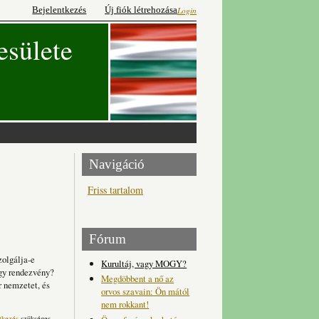
Bejelentkezés
Új fiók létrehozása
Login
esülete
Navigáció
Friss tartalom
Fórum
zolgálja-e
Kurultáj, vagy MOGY?
agy rendezvény?
Megdöbbent a nő az
r nemzetet, és
orvos szavain: Ön mától
nem rokkant!
tkezés
szükséges