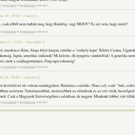
hoz
regisztráció
és
bejelentkezés
szükséges
tus 18 - 15:24
—
zsarosi
#
t, csak ebből nem tudtuk meg, hogy Kurultaj, vagy MOGY? És azt sem, hogy miért?
hoz
regisztráció
és
bejelentkezés
szükséges
mber 13 - 11:56
—
lényeglátó
#
ld, (medence) Kína, Sárga folyó kanyar, emléke a "székely kapu" Kőrösi Csoma, Ujgurok
okonság, Japán, amerikai indiánok! Mi keletre, ők nyugatra vándoroltak! A genetika nem
tó, mint a szájhagyományos, Fing-ugor rokonság!
hoz
regisztráció
és
bejelentkezés
szükséges
tus 16 - 06:04
—
rámenős
#
s kivételével ott voltam mindegyiken. Hatalmas csalódás. Nincs cél, csak " buli, zsibv
ban szeretem. Tartalmasabbak, merészebbek az előadások és az esti viták, beszélget
nek. Csak a Magyarok Szövetségében csalódtam, de nagyon. Mindenki többet várt tőlük
hoz
regisztráció
és
bejelentkezés
szükséges