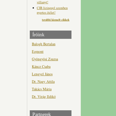
villanyt!
CIB lizinggel szemben
nyertes ítélet!
további kiemelt cikkek
Íróink
Balogh Bertalan
Egmont
Gyöngyösi Zsuzsa
Káncz Csaba
Lengyel János
Dr. Nagy Attila
Takács Mária
Dr. Virág Ildikó
Partnerek