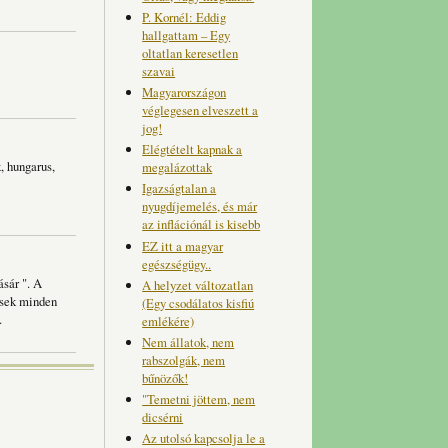
P. Kornél: Eddig
hallgattam – Egy
oltatlan keresetlen
szavai
Magyarországon
véglegesen elveszett a
jog!
Elégtételt kapnak a
, hungarus,
megalázottak
Igazságtalan a
nyugdíjemelés, és már
az inflációnál is kisebb
EZ itt a magyar
egészségügy..
ásár ". A
A helyzet változatlan
ések minden
(Egy csodálatos kisfiú
.
emlékére)
Nem állatok, nem
rabszolgák, nem
bűnözők!
"Temetni jöttem, nem
dicsérni
Az utolsó kapcsolja le a