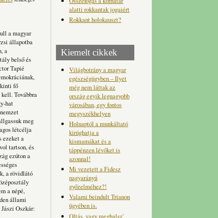
Összefogás a korhatár
alatti rokkantak jogaiért
Rokkant holokauszt?
ull a ma­gyar
si álla­potba
, a
Kiemelt cikkek
tály belső és
ctor Tapié
Világbotrány a magyar
demokráciának,
egészségügyben – Ilyet
inti fő
még nem láttak az
 kell. Továbbra
ország egyik legnagyobb
gy-hat
városában, egy fontos
l nemzet
megyszékhelyen
hallgassuk meg
Holnaptól a munkáltató
gos létcélja
kirúghatja a
s ezeket a
kismamákat és a
ol tartson, és
táppénzen lévőket is
zág ezúton a
azonnal!
ességes
Mi vezetett a Fidesz
, a rövidlátó
nagyarányú
középosztály
győzelméhez?!
em a népé,
Valami beindult Trianon
nden állami
ügyében is.
 Jászi Oszkár:
Oltás, vagy meghalsz'