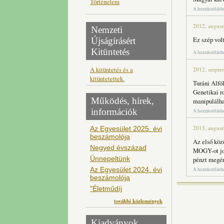
Történelem
A hozzászólás
2012, augusz
Nemzeti
Ez szép vol
Újságírásért
Kitüntetés
A hozzászólás
A kitüntetés és a
2012, szepte
kitüntetettek.
Turáni Alfö
Genetikai r
Működés, hírek,
manipulálha
információk
A hozzászólás
2013, augusz
Az Egyesület 2025. évi
beszámolója
Az első közö
Negyed évszázad
MOGY-ot job
Ünnepeltünk
pénzt megér
Az Egyesület 2024. évi
A hozzászólás
beszámolója
"Életműdíj
további közlemények
Kiadványok