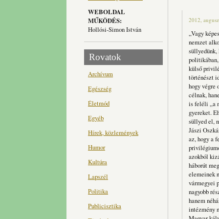
WEBOLDAL
MŰKÖDÉS:
2012, augusz
Hollósi-Simon István
„Vagy képes
nemzet alko
süllyedünk,
Rovatok
politikában
külső privi
Archívum
történészt 
hogy végre 
Egészség
célnak, han
Életmód
is feléli „
gyereket. Eh
Egyéb
süllyed el,
Jászi Oszká
Hírek, közlemények
az, hogy a f
Humor
privilégiumo
azokból kiz
Kultúra
háborút meg­
elemeinek n
Lapszél
vármegyei p
Politika
nagyobb rész
hanem néhán
Publicisztika
intézmény m
Magyar kálv