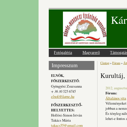
Kár
Fotógaléria
Magyarerő
Támogatá
Címlap
»
Fórum
»
Ált
Jelenlegi
Impresszum
Kurultáj
ELNÖK,
FŐSZERKESZTŐ:
Gyöngyösi Zsuzsanna
2012, augusztu
+ 36 30 525 6745
Fórum:
elnok@kame.hu
Általános vita
Véleményeket v
FŐSZERKESZTŐ-
jobban a nemze
HELYETTES:
És tényleg nál
Hollósi-Simon István
lehet-e fontos
Takács Mária
takacs55@gmail.com