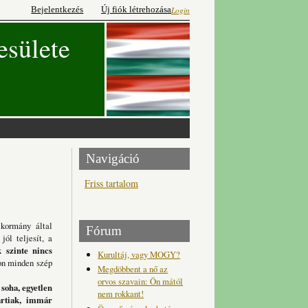
Bejelentkezés
Új fiók létrehozása
Login
esülete
Navigáció
Friss tartalom
kormány által
Fórum
ól teljesít, a
 szinte nincs
Kurultáj, vagy MOGY?
gon minden szép
Megdöbbent a nő az
orvos szavain: Ön mától
soha, egyetlen
nem rokkant!
ártiak, immár