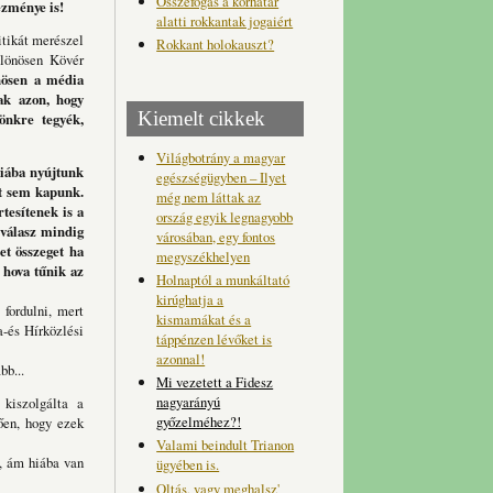
Összefogás a korhatár
ezménye is!
alatti rokkantak jogaiért
itikát merészel
Rokkant holokauszt?
ülönösen Kövér
nösen a média
ak azon, hogy
Kiemelt cikkek
önkre tegyék,
Világbotrány a magyar
hiába nyújtunk
egészségügyben – Ilyet
rt sem kapunk.
még nem láttak az
tesítenek is a
ország egyik legnagyobb
 válasz mindig
városában, egy fontos
et összeget ha
megyszékhelyen
 hova tűnik az
Holnaptól a munkáltató
kirúghatja a
fordulni, mert
kismamákat és a
-és Hírközlési
táppénzen lévőket is
azonnal!
bb...
Mi vezetett a Fidesz
nagyarányú
kiszolgálta a
győzelméhez?!
gően, hogy ezek
Valami beindult Trianon
l, ám hiába van
ügyében is.
Oltás, vagy meghalsz'