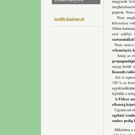
magyarok levé
meghatalmazás
papírok. Nem e
Nem meglepő 
további kiadványok
kétszerese vol
Orbán kormányt
oszt erdélyi
szavazataikat
Nem, nem a le
véleményét, h
Amíg az ellen
propagandáját
anyag került 
Kossuth rádió)
Azt is tapasz
150 %-os fizet
együttműködni
fejlődik a tel
A Fidesz ment
ellenség képet
Ugyancsak meg
egyházi rende
ember pedig h
Miközben a ny