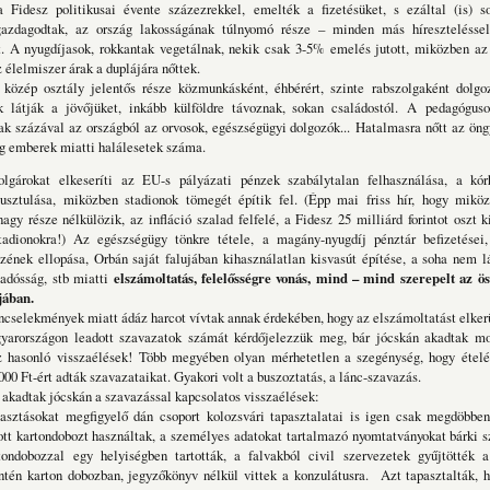
desz politikusai évente százezrekkel, emelték a fizetésüket, s ezáltal (is) s
gazdagodtak, az ország lakosságának túlnyomó része – minden más híreszteléssel
t. A nyugdíjasok, rokkantak vegetálnak, nekik csak 3-5% emelés jutott, miközben az 
z élelmiszer árak a duplájára nőttek.
ép osztály jelentős része közmunkásként, éhbérért, szinte rabszolgaként dolgoz
ak látják a jövőjüket, inkább külföldre távoznak, sokan családostól. A pedagógus
ak százával az országból az orvosok, egészségügyi dolgozók... Hatalmasra nőtt az öng
eg emberek miatti halálesetek száma.
gárokat elkeseríti az EU-s pályázati pénzek szabálytalan felhasználása, a kór
pusztulása, miközben stadionok tömegét építik fel. (Épp mai friss hír, hogy mikö
agy része nélkülözik, az infláció szalad felfelé, a Fidesz 25 milliárd forintot oszt k
stadionokra!) Az egészségügy tönkre tétele, a magány-nyugdíj pénztár befizetései,
zének ellopása, Orbán saját falujában kihasználatlan kisvasút építése, a soha nem l
adósság, stb miatti
elszámoltatás, felelősségre vonás, mind – mind szerepelt az ös
jában.
ncselekmények miatt ádáz harcot vívtak annak érdekében, hogy az elszámoltatást elker
országon leadott szavazatok számát kérdőjelezzük meg, bár jócskán akadtak mos
z hasonló visszaélések! Több megyében olyan mérhetetlen a szegénység, hogy ételér
000 Ft-ért adták szavazataikat. Gyakori volt a buszoztatás, a lánc-szavazás.
kadtak jócskán a szavazással kapcsolatos visszaélések:
ztásokat megfigyelő dán csoport kolozsvári tapasztalatai is igen csak megdöbbe
tt kartondobozt használtak, a személyes adatokat tartalmazó nyomtatványokat bárki 
tondobozzal egy helyiségben tartották, a falvakból civil szervezetek gyűjtötték a
ntén karton dobozban, jegyzőkönyv nélkül vittek a konzulátusra. Azt tapasztalták, h