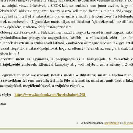
nül a Fidesz meg-vagy lefizette a nagy százalékban nyugdíjából vegetáló időseket a 13. h
t az adójuk visszatérítésével, a CSOK-kal, az senkinek nem jutott eszébe, hogy mi
felvételéből oldották meg, amit bizony vissza kell majd fizetni, s talán a déd,- vag
g egy hét sem telt el a választások óta, és máris elindult a fenyegetőzés ( a félelembe
nnek az emberekre. (Ugyanakkor máris súlyos milliárdokat "ajándékoznak" az állítól
mok építésére, stadionok felújítására, építésére.
bsége azért szavazott a Fideszre, mert azzal a nagyon kevéssel is, amit kaptak, sakk
gszámlálhatatlan propaganda anyagaikban, később - a választások előtt - az óri
llenzék drasztikus szapulása volt látható, - miközben ők maguk mocskolták, gyaláztá
 azzal riogatták a választópolgárokat, hogy az ellenzék felemeli az energia árakat, háb
nösen hatott!
resztül ment az agymosás, a propaganda és a hazugságok. A választók el
l tájékozódó emberek.
Ellenzéki kampány alig volt helyben, azt a néhány 1-2 köt
gyenlőtlen média-viszonyok (totális média – diktatúra) miatt a tájékozatlan, 
tt szavazókban fel sem merülhetett más féle alternatíva, mint az, amit őket a laká
hazugságokkal, megfélemlítéssel, a szájukba rágtak…
is végig:
https://www.facebook.com/laszlo.balogh.798
uzsa
»
A hozzászóláshoz
regisztráció
és
bejelen