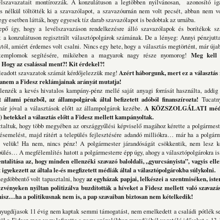
lszavazatait montírozzák. A konzulátuson a legtöbben nyilvánosan, azonosító ig
 nélkül töltötték ki a szavazólapot, a szavazóurnán nem volt pecsét, abban nem vo
gy esetben látták, hogy egyesek tíz darab szavazólapot is bedobtak az urnába.
így, hogy a levélszavazáson rendelkezésre álló szavazólapok és borítékok 
t a konzulátuson regisztrált választópolgárok számának. De a lényeg: Annyi pénzjutt
ól, amiért érdemes volt csalni. Nincs egy hete, hogy a választás megtörtént, már úja
 templomok segítésére, miközben a magyarok nagy része nyomorog!
Meg kell 
! Hogy az csalással ment?! Kit érdekel?!
adott szavazatok számát kérdőjelezzük meg!
Azért háborgunk, mert ez a választás
anem a Fidesz reklámjainak arányát mutatja!
zék a kevés hivatalos kampány-pénz mellé saját anyagi forrását használta, addi
 állami pénzből, az állampolgárok által befizetett adóból finanszírozta!
Tucatn
már jóval a választások előtt az állampolgárok kezébe.
A KÖZSZOLGÁLATI médiák
 hetekkel a választás előtt a Fidesz mellett kampányoltak.
taltuk, hogy több megyében az országgyűlési képviselő magához kérette a polgármest
ésemelést, majd rátért a település fejlesztésére adandó milliókra… már ha a polgár
 velük! Ha nem, nincs pénz! A polgármester járandóságát csökkentik, nem lesz
epülés… A megfélemlítés hatott a polgármesterre épp úgy, ahogy a választópolgárokra is
alitása az, hogy minden ellenzéki szavazó baloldali, „gyurcsányista”, vagyis ellen
 igyekezett az általa le-és megfizetett médiák által a választópolgárokba súlykolni.
döbbentő volt tapasztalni, hogy
az egyházak papjai, lelkészei a szentmiséken, iste
zvényeken nyiltan politizálva buzdították a híveket a Fidesz mellett való szavazás
isz…ha a politikusnak nem is, a pap szavaiban biztosan nem kételkedik!
ugdíjasok 11 évig nem kaptak semmi támogatást, nem emelkedett a családi pótlék se