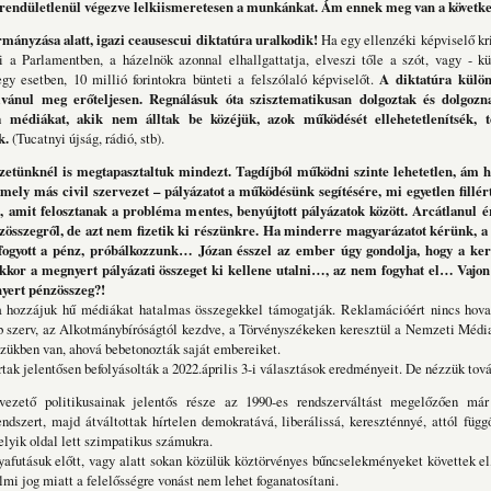
 rendületlenül végezve lelkiismeretesen a munkánkat. Ám ennek meg van a követk
mányzása alatt, igazi ceausescui diktatúra uralkodik!
Ha egy ellenzéki képviselő kr
 a Parlamentben, a házelnök azonnal elhallgattatja, elveszi tőle a szót, vagy - k
y esetben, 10 millió forintokra bünteti a felszólaló képviselőt.
A diktatúra külö
lvánul meg erőteljesen.
Regnálásuk óta szisztematikusan dolgoztak és dolgozn
 médiákat, akik nem álltak be közéjük, azok működését ellehetetlenítsék, t
k.
(Tucatnyi újság, rádió, stb).
etünknél is megtapasztaltuk mindezt. Tagdíjból működni szinte lehetetlen, ám 
mely más civil szervezet – pályázatot a működésünk segítésére, mi egyetlen fillé
, amit felosztanak a probléma mentes, benyújtott pályázatok között. Arcátlanul ér
összegről, de azt nem fizetik ki részünkre. Ha minderre magyarázatot kérünk, a
fogyott a pénz, próbálkozzunk… Józan ésszel az ember úgy gondolja, hogy a ker
 akkor a megnyert pályázati összeget ki kellene utalni…, az nem fogyhat el… Vajon
yert pénzösszeg?!
hozzájuk hű médiákat hatalmas összegekkel támogatják. Reklamációért nincs hova 
b szerv, az Alkotmánybíróságtól kezdve, a Törvényszékeken keresztül a Nemzeti Média
zükben van, ahová bebetonozták saját embereiket.
tak jelentősen befolyásolták a 2022.április 3-i választások eredményeit. De nézzük tová
ető politikusainak jelentős része az 1990-es rendszerváltást megelőzően már 
dszert, majd átváltottak hírtelen demokratává, liberálissá, kereszténnyé, attól füg
lyik oldal lett szimpatikus számukra.
afutásuk előtt, vagy alatt sokan közülük köztörvényes bűncselekményeket követtek e
lmi jog miatt a felelősségre vonást nem lehet foganatosítani.