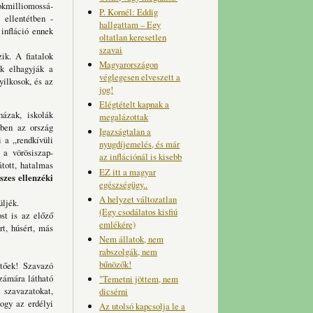
okmilliomossá-
P. Kornél: Eddig
 ellentétben -
hallgattam – Egy
infláció ennek
oltatlan keresetlen
szavai
ik. A fiatalok
Magyarországon
ok elhagyják a
véglegesen elveszett a
yilkosok, és az
jog!
Elégtételt kapnak a
házak, iskolák
megalázottak
zben az ország
Igazságtalan a
i a „rendkívüli
nyugdíjemelés, és már
 a vörösiszap-
az inflációnál is kisebb
átott, hatalmas
EZ itt a magyar
szes ellenzéki
egészségügy..
A helyzet változatlan
üljék.
(Egy csodálatos kisfiú
t is az előző
emlékére)
t, húsért, más
Nem állatok, nem
rabszolgák, nem
bűnözők!
ntőek! Szavazó
számára látható
"Temetni jöttem, nem
 szavazatokat,
dicsérni
ogy az erdélyi
Az utolsó kapcsolja le a