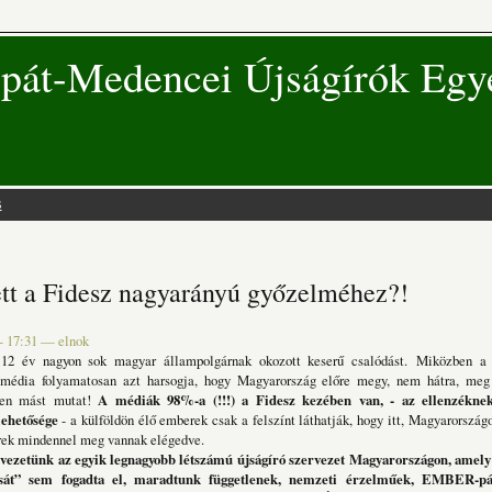
pát-Medencei Újságírók Egy
s
 hely
tt a Fidesz nagyarányú győzelméhez?!
 - 17:31
—
elnok
 év nagyon sok magyar állampolgárnak okozott keserű csalódást. Miközben a 
t média folyamatosan azt harsogja, hogy Magyarország előre megy, nem hátra, meg j
zen mást mutat!
A médiák 98%-a (!!!) a Fidesz kezében van, - az ellenzéknek
lehetősége
- a külföldön élő emberek csak a felszínt láthatják, hogy itt, Magyarorszá
erek mindennel meg vannak elégedve.
rvezetünk az egyik legnagyobb létszámú újságíró szervezet Magyarországon, amely 
ását” sem fogadta el, maradtunk függetlenek, nemzeti érzelműek, EMBER-p