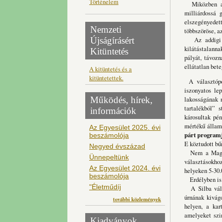
Történelem
Miközben a Fi
milliárdossá 
elszegényedet
Nemzeti
többszöröse, a
Újságírásért
Az addigi köz
kilátástalann
Kitüntetés
pályát, távozn
ellátatlan bet
A kitüntetés és a
kitüntetettek.
A választópol
iszonyatos le
Működés, hírek,
lakosságának n
tartalékból” 
információk
károsultak pén
mértékű állam
Az Egyesület 2025. évi
párt program
beszámolója
E köztudott bű
Negyed évszázad
Nem a Magyar
Ünnepeltünk
választásokho
Az Egyesület 2024. évi
helyeken 5-30.
beszámolója
Erdélyben is a
"Életműdíj
A Silba válas
úrnának kivágo
további közlemények
helyen, a kar
amelyeket szi
Kiadványok