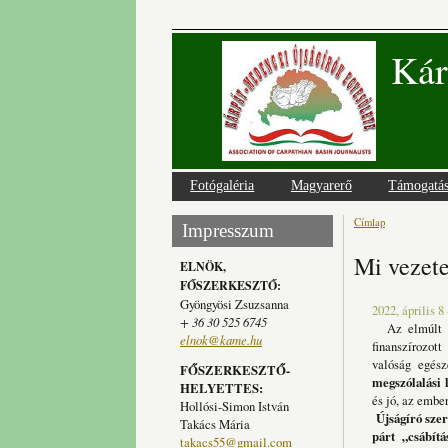
Kár
Fotógaléria
Magyarerő
Támogatá
Címlap
Jelenlegi
Impresszum
Mi vezete
ELNÖK,
FŐSZERKESZTŐ:
Gyöngyösi Zsuzsanna
2022, április 8
+ 36 30 525 6745
Az elmúlt 12
elnok@kame.hu
finanszírozot
valóság egés
FŐSZERKESZTŐ-
megszólalási 
HELYETTES:
és jó, az emb
Hollósi-Simon István
Újságíró sze
Takács Mária
párt „csábít
takacs55@gmail.com