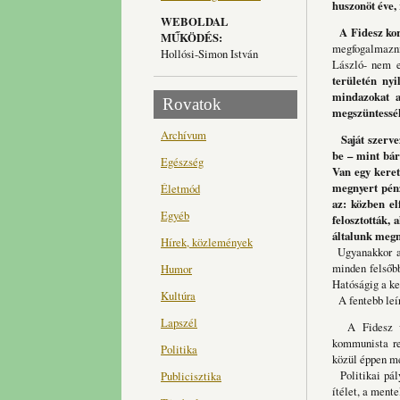
huszonöt éve,
WEBOLDAL
A Fidesz kor
MŰKÖDÉS:
megfogalmazni
Hollósi-Simon István
László- nem eg
területén nyi
mindazokat a
Rovatok
megszüntessé
Archívum
Saját szervez
be – mint bár
Egészség
Van egy keret
megnyert pénz
Életmód
az: közben el
Egyéb
felosztották,
általunk megn
Hírek, közlemények
Ugyanakkor a 
minden felsőb
Humor
Hatóságig a ke
Kultúra
A fentebb leír
Lapszél
A Fidesz vez
kommunista ren
Politika
közül éppen me
Politikai pály
Publicisztika
ítélet, a mente