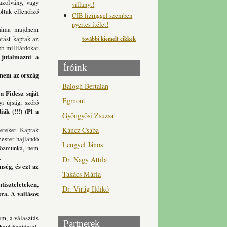
azolvány, vagy
villanyt!
ltak ellenőrző
CIB lizinggel szemben
nyertes ítélet!
száma majdnem
atást kaptak az
további kiemelt cikkek
bb milliárdokat
jutalmazni a
Íróink
 nem az ország
Balogh Bertalan
g
a Fidesz saját
Egmont
yi újság, szóró
 (!!!) (Pl a
Gyöngyösi Zsuzsa
Káncz Csaba
ereket. Kaptak
mester hajlandó
Lengyel János
 közmunka, nem
.
Dr. Nagy Attila
ség, és ezt az
Takács Mária
ntiszteleteken,
Dr. Virág Ildikó
ra. A vallásos
m, a választás
Partnerek