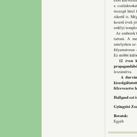
előtt közvetle
a családosoka
összegű hitel 
sikerül is. Mé
keserű évek jö
erdélyi templo
Az emberek töb
tartani. A me
amelyeken az e
folyamatosan -
Ez utóbbi külö
12 éven ke
propagandábó
leszámítva.
A durván e
kiszolgáltato
félrevezetve 
Hallgasd ezt 
Gyöngyösi Zs
Rovatok:
Egyéb