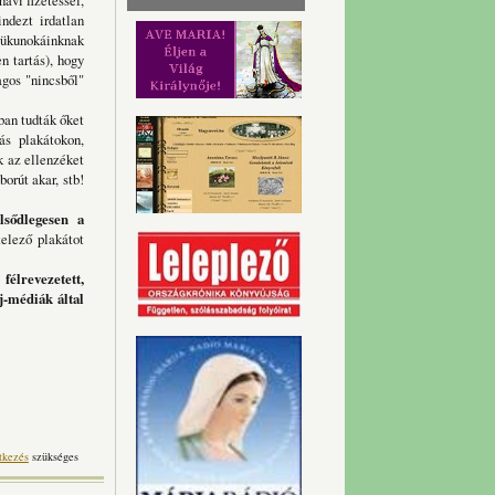
avi fizetéssel,
ndezt irdatlan
y ükunokáinknak
n tartás), hogy
agos "nincsből"
ban tudták őket
ás plakátokon,
k az ellenzéket
orút akar, stb!
sődlegesen a
elező plakátot
félrevezetett,
j-médiák által
tkezés
szükséges