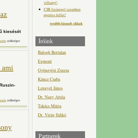
villanyt!
CIB lizinggel szemben
 az
nyertes ítélet!
további kiemelt cikkek
ű kiesését
Íróink
a átvészelni az ország az
kezés
szükséges
rtalommal kapcsolatosan
Balogh Bertalan
Egmont
, ami
Gyöngyösi Zsuzsa
Káncz Csaba
Ruszin-
Lengyel János
Dr. Nagy Attila
tóságban, ami engedélyt
kezés
szükséges
znált villára tartalommal
Takács Mária
kapcsolatosan
Dr. Virág Ildikó
sony
Partnerek