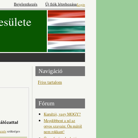
Bejelentkezés
Új fiók létrehozása
Login
esülete
Navigáció
Friss tartalom
Fórum
Kurultáj, vagy MOGY?
Megdöbbent a nő az
álózattal
orvos szavain: Ön mától
sták, vezetőik Amerikában
nem rokkant!
kezés
szükséges
artalommal kapcsolatosan