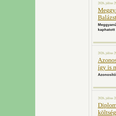
2026, július 2
Meggya
Balázst
Meggyanús
kaphatott
2026, július 2
Azonos
így is 
Azonosítót
2026, július 2
Diploma
költség