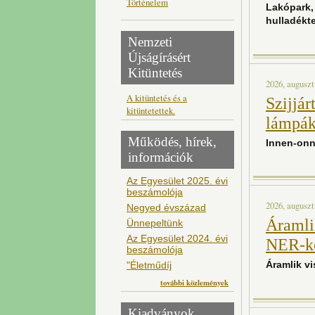
Történelem
Lakópark,
hulladékt
Nemzeti
Újságírásért
Kitüntetés
2026, auguszt
A kitüntetés és a
Szijjár
kitüntetettek.
lámpák
Működés, hírek,
Innen-onn
információk
Az Egyesület 2025. évi
beszámolója
2026, auguszt
Negyed évszázad
Áramlik
Ünnepeltünk
Az Egyesület 2024. évi
NER-ke
beszámolója
Áramlik vi
"Életműdíj
további közlemények
Kiadványok