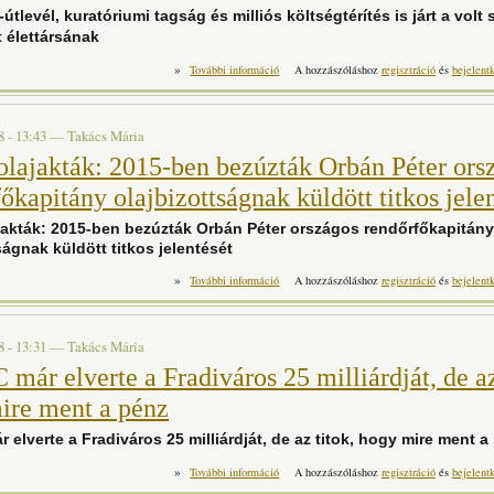
útlevél, kuratóriumi tagság és milliós költségtérítés is járt a volt 
 élettársának
»
Diplomata-útlevél, kuratóriumi tagság és millió
További információ
A hozzászóláshoz
regisztráció
és
bejelent
volt svájci nagykövet élettársának t
8 - 13:43
—
Takács Mária
 olajakták: 2015-ben bezúzták Orbán Péter ors
őkapitány olajbizottságnak küldött titkos jele
ajakták: 2015-ben bezúzták Orbán Péter országos rendőrfőkapitány
ságnak küldött titkos jelentését
»
Eltűnt olajakták: 2015-ben bezúz
További információ
A hozzászóláshoz
regisztráció
és
bejelent
rendőrfőkapitány olajbizottságnak küldött titk
8 - 13:31
—
Takács Mária
már elverte a Fradiváros 25 milliárdját, de az
ire ment a pénz
 elverte a Fradiváros 25 milliárdját, de az titok, hogy mire ment a
»
Az FTC már elverte a Fradiváros 25 milli
További információ
A hozzászóláshoz
regisztráció
és
bejelent
mire ment a pénz ta