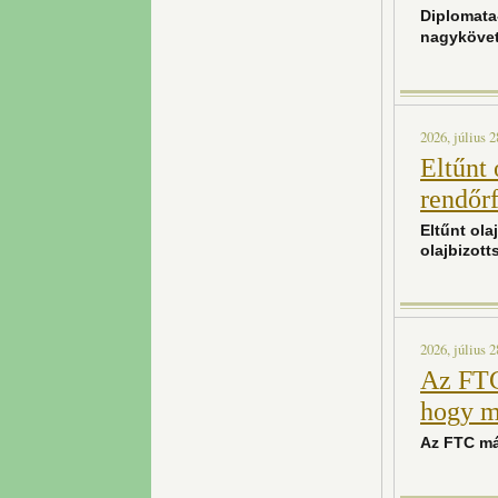
Diplomata-
nagykövet
2026, július 2
Eltűnt
rendőrf
Eltűnt ol
olajbizott
2026, július 2
Az FTC 
hogy m
Az FTC már