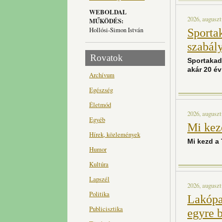
WEBOLDAL
2026, auguszt
MŰKÖDÉS:
Hollósi-Simon István
Sportak
szabály
Rovatok
Sportakad
akár 20 év
Archívum
Egészség
Életmód
2026, auguszt
Egyéb
Mi kez
Hírek, közlemények
Mi kezd a
Humor
Kultúra
Lapszél
2026, auguszt
Politika
Lakópa
Publicisztika
egyre 