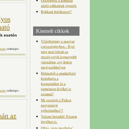
Összefogás a korhatár
alatti rokkantak jogaiért
Rokkant holokauszt?
lyos
ható
Kiemelt cikkek
ok esetén
Világbotrány a magyar
egészségügyben – Ilyet
portjogász szerint súlyos
kezés
szükséges
még nem láttak az
s kiszabható tartalommal
ország egyik legnagyobb
kapcsolatosan
városában, egy fontos
megyszékhelyen
Holnaptól a munkáltató
kirúghatja a
kismamákat és a
táppénzen lévőket is
agyonával? tartalommal
kezés
szükséges
azonnal!
kapcsolatosan
Mi vezetett a Fidesz
nagyarányú
győzelméhez?!
sán az
Valami beindult Trianon
ügyében is.
Oltás, vagy meghalsz'