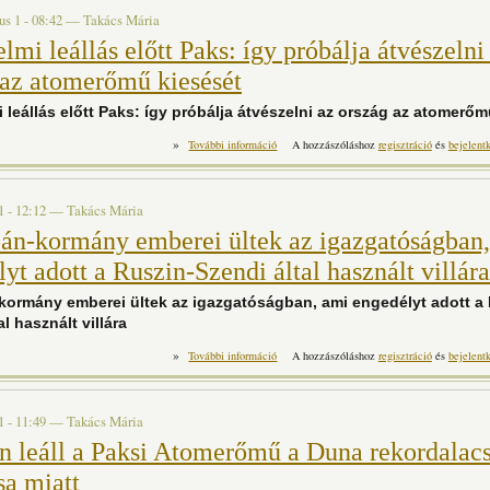
us 1 - 08:42
—
Takács Mária
lmi leállás előtt Paks: így próbálja átvészelni
 az atomerőmű kiesését
 leállás előtt Paks: így próbálja átvészelni az ország az atomerőm
»
Történelmi leállás előtt Paks: így próbálj
További információ
A hozzászóláshoz
regisztráció
és
bejelent
atomerőmű kiesését ta
1 - 12:12
—
Takács Mária
án-kormány emberei ültek az igazgatóságban
yt adott a Ruszin-Szendi által használt villára
kormány emberei ültek az igazgatóságban, ami engedélyt adott a 
al használt villára
»
Az Orbán-kormány emberei ültek az igazga
További információ
A hozzászóláshoz
regisztráció
és
bejelent
adott a Ruszin-Szendi által has
1 - 11:49
—
Takács Mária
en leáll a Paksi Atomerőmű a Duna rekordalac
sa miatt