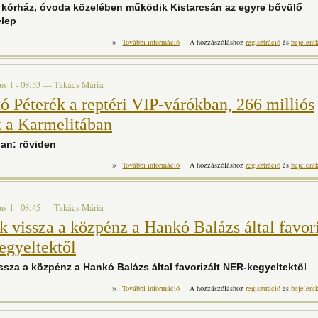
 kórház, óvoda közelében működik Kistarcsán az egyre bővülő
elep
»
Lakópark, kórház, óvoda közelében műk
További információ
A hozzászóláshoz
regisztráció
és
bejelent
bővülő hulladéktelep t
us 1 - 08:53
—
Takács Mária
tó Péterék a reptéri VIP-várókban, 266 milliós
 a Karmelitában
an: röviden
»
Szijjártó Péterék a reptéri VIP-várók
További információ
A hozzászóláshoz
regisztráció
és
bejelent
Karmelitában ta
us 1 - 08:45
—
Takács Mária
 vissza a közpénz a Hankó Balázs által favori
gyeltektől
ssza a közpénz a Hankó Balázs által favorizált NER-kegyeltektől
»
Áramlik vissza a közpénz a Hankó Balá
További információ
A hozzászóláshoz
regisztráció
és
bejelent
kegyeltektől t