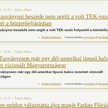
8 - 13:25
—
Takács Mária
tusványosi beszéde nem segíti a volt TEK-vez
ét a büntetőeljárásban
ványosi beszéde nem segíti a volt TEK-vezér helyzetét a büntetőe
»
Orbán tusványosi beszéde nem segíti a vo
További információ
A hozzászóláshoz
regisztráció
és
bejelent
büntetőeljárásban t
6 - 12:08
—
Takács Mária
Tusványoson már egy dél-amerikai típusú bal
et vizionált Magyarországon
ványoson már egy dél-amerikai típusú balos rezsimet vizionált
szágon
»
Orbán Tusványoson már egy dél-amerik
További információ
A hozzászóláshoz
regisztráció
és
bejelent
vizionált Magyarországon t
6 - 11:57
—
Takács Mária
es módon választatta újra magát Farkas Flóriá