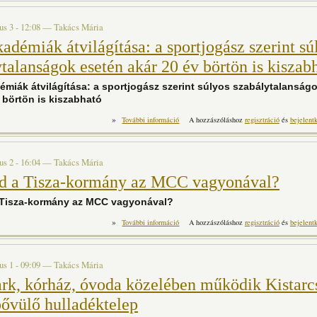
us 3 - 12:08
—
Takács Mária
adémiák átvilágítása: a sportjogász szerint sú
talanságok esetén akár 20 év börtön is kiszab
émiák átvilágítása: a sportjogász szerint súlyos szabálytalanság
 börtön is kiszabható
»
Sportakadémiák átvilágítása: a s
További információ
A hozzászóláshoz
regisztráció
és
bejelent
szabálytalanságok esetén akár 20 év börtön i
us 2 - 16:04
—
Takács Mária
d a Tisza-kormány az MCC vagyonával?
 Tisza-kormány az MCC vagyonával?
»
Mi kezd a Tisza-kormány az MCC v
További információ
A hozzászóláshoz
regisztráció
és
bejelent
us 1 - 09:09
—
Takács Mária
rk, kórház, óvoda közelében működik Kistarc
bővülő hulladéktelep