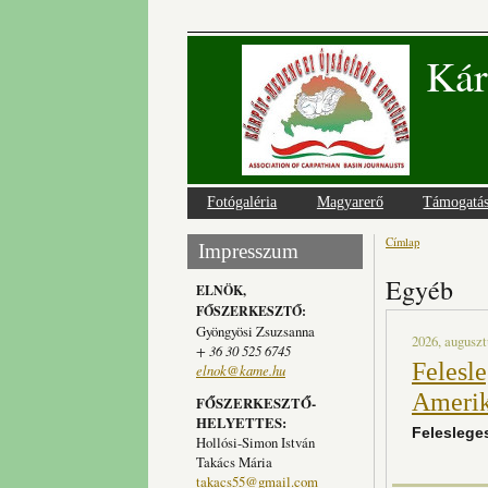
Kár
Fotógaléria
Magyarerő
Támogatá
Címlap
Jelenlegi
Impresszum
Egyéb
ELNÖK,
FŐSZERKESZTŐ:
Gyöngyösi Zsuzsanna
2026, auguszt
+ 36 30 525 6745
Felesle
elnok@kame.hu
Amerik
FŐSZERKESZTŐ-
HELYETTES:
Felesleges
Hollósi-Simon István
Takács Mária
takacs55@gmail.com