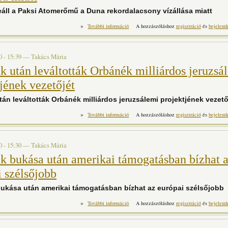
eáll a Paksi Atomerőmű a Duna rekordalacsony vízállása miatt
»
Teljesen leáll a Paksi Atomerőmű a Duna 
További információ
A hozzászóláshoz
regisztráció
és
bejelent
miatt t
0 - 15:39
—
Takács Mária
k után leváltották Orbánék milliárdos jeruzsá
jének vezetőjét
án leváltották Orbánék milliárdos jeruzsálemi projektjének vezető
»
Cikkünk után leváltották Orbánék milliárdos
További információ
A hozzászóláshoz
regisztráció
és
bejelent
vezetőjét t
0 - 15:30
—
Takács Mária
k bukása után amerikai támogatásban bízhat 
i szélsőjobb
ukása után amerikai támogatásban bízhat az európai szélsőjobb
»
Orbánék bukása után amerikai támoga
További információ
A hozzászóláshoz
regisztráció
és
bejelent
szélsőjobb t