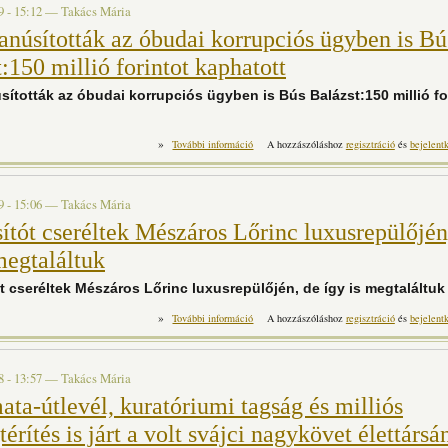
9 - 15:12
—
Takács Mária
núsították az óbudai korrupciós ügyben is Bú
:150 millió forintot kaphatott
ították az óbudai korrupciós ügyben is Bús Balázst:150 millió fo
»
Meggyanúsították az óbudai korrupciós ü
További információ
A hozzászóláshoz
regisztráció
és
bejelent
millió forintot kaphatott 
9 - 15:06
—
Takács Mária
ítót cseréltek Mészáros Lőrinc luxusrepülőjén
megtaláltuk
 cseréltek Mészáros Lőrinc luxusrepülőjén, de így is megtaláltuk
»
Azonosítót cseréltek Mészáros Lőrinc 
További információ
A hozzászóláshoz
regisztráció
és
bejelent
megtaláltuk t
8 - 13:57
—
Takács Mária
ta-útlevél, kuratóriumi tagság és milliós
térítés is járt a volt svájci nagykövet élettársá