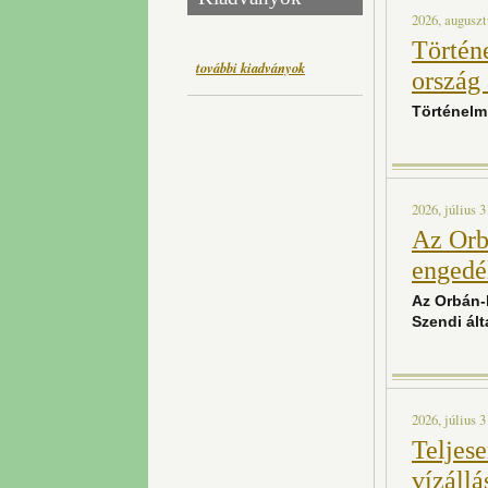
2026, auguszt
Történe
további kiadványok
ország
Történelmi
2026, július 3
Az Orb
engedél
Az Orbán-
Szendi ált
2026, július 3
Teljes
vízállá