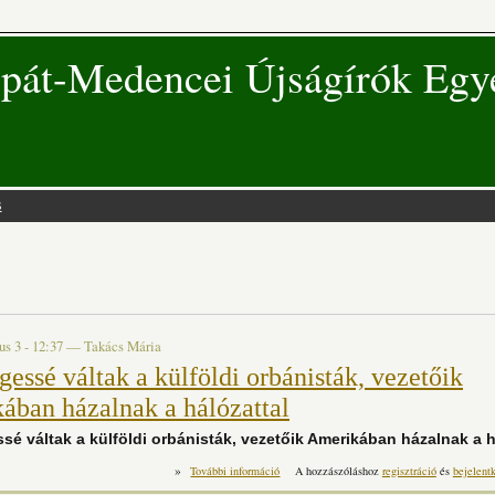
pát-Medencei Újságírók Egy
s
 hely
us 3 - 12:37
—
Takács Mária
gessé váltak a külföldi orbánisták, vezetőik
ában házalnak a hálózattal
sé váltak a külföldi orbánisták, vezetőik Amerikában házalnak a h
»
Feleslegessé váltak a külföldi orbáni
További információ
A hozzászóláshoz
regisztráció
és
bejelent
házalnak a hálózattal t