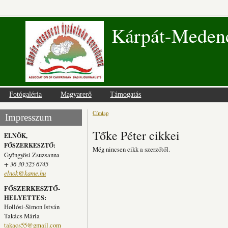
Kárpát-Medenc
Fotógaléria
Magyarerő
Támogatás
Címlap
Jelenlegi hely
Impresszum
Tőke Péter cikkei
ELNÖK,
FŐSZERKESZTŐ:
Még nincsen cikk a szerzőtől.
Gyöngyösi Zsuzsanna
+ 36 30 525 6745
elnok@kame.hu
FŐSZERKESZTŐ-
HELYETTES:
Hollósi-Simon István
Takács Mária
takacs55@gmail.com