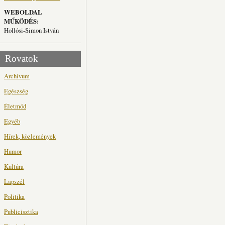
WEBOLDAL
MŰKÖDÉS:
Hollósi-Simon István
Rovatok
Archívum
Egészség
Életmód
Egyéb
Hírek, közlemények
Humor
Kultúra
Lapszél
Politika
Publicisztika