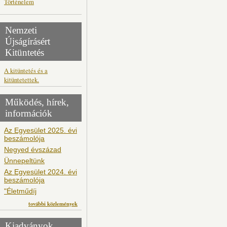
Történelem
Nemzeti
Újságírásért
Kitüntetés
A kitüntetés és a
kitüntetettek.
Működés, hírek,
információk
Az Egyesület 2025. évi
beszámolója
Negyed évszázad
Ünnepeltünk
Az Egyesület 2024. évi
beszámolója
"Életműdíj
további közlemények
Kiadványok