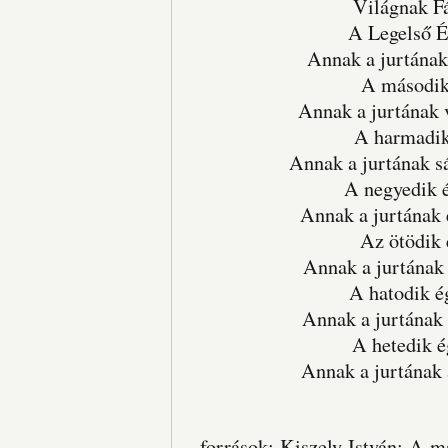
Világnak Fá
A Legelső É
Annak a jurtának 
A második
Annak a jurtának v
A harmadik
Annak a jurtának sá
A negyedik é
Annak a jurtának é
Az ötödik
Annak a jurtának e
A hatodik 
Annak a jurtának a
A hetedik 
Annak a jurtának a
források: Kiszely István: A 