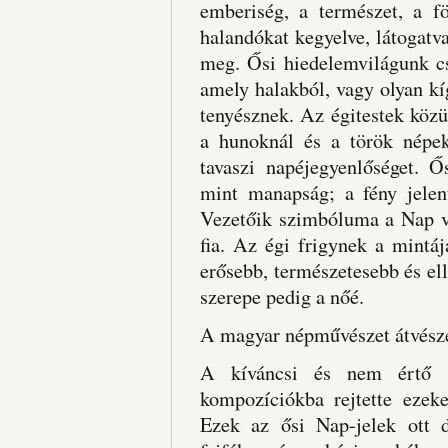
emberiség, a természet, a f
halandókat kegyelve, látogatv
meg. Ősi hiedelemvilágunk cso
amely halakból, vagy olyan k
tenyésznek. Az égitestek közül
a hunoknál és a török népek
tavaszi napéjegyenlőséget. 
mint manapság; a fény jelent
Vezetőik szimbóluma a Nap vo
fia. Az égi frigynek a mintá
erősebb, természetesebb és elle
szerepe pedig a nőé.
A magyar népművészet átvészel
A kíváncsi és nem értő sz
kompozíciókba rejtette ezeke
Ezek az ősi Nap-jelek ott 