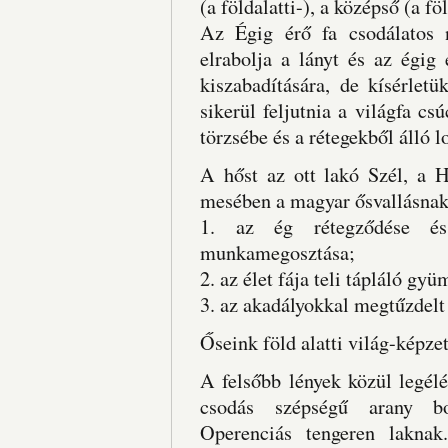
(a földalatti-), a középső (a föl
Az Égig érő fa csodálatos
elrabolja a lányt és az égig 
kiszabadítására, de kísérlet
sikerül feljutnia a világfa cs
törzsébe és a rétegekből álló 
A hőst az ott lakó Szél, a H
mesében a magyar ősvallásnak
1. az ég rétegződése és
munkamegosztása;
2. az élet fája teli tápláló gyü
3. az akadályokkal megtűzdel
Őseink föld alatti világ-képzet
A felsőbb lények közül legél
csodás szépségű arany bo
Operenciás tengeren laknak