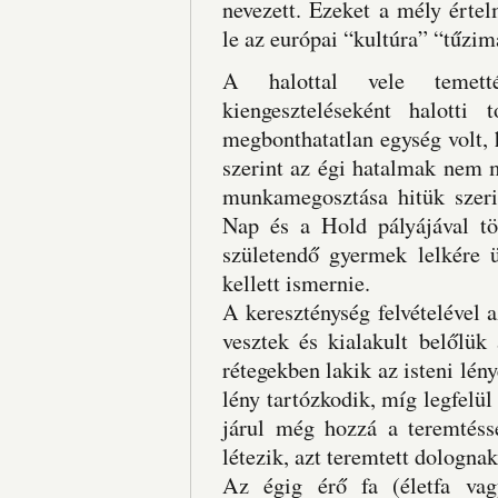
nevezett. Ezeket a mély érte
le az európai “kultúra” “tűzi
A halottal vele temetté
kiengeszteléseként halotti
megbonthatatlan egység volt, h
szerint az égi hatalmak nem 
munkamegosztása hitük szerint
Nap és a Hold pályájával tö
születendő gyermek lelkére 
kellett ismernie.
A kereszténység felvételével 
vesztek és kialakult belőlük
rétegekben lakik az isteni lén
lény tartózkodik, míg legfelül
járul még hozzá a teremtésse
létezik, azt teremtett dologna
Az égig érő fa (életfa vag