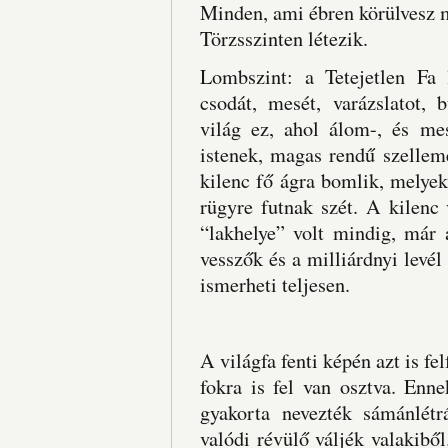
Minden, ami ébren körülvesz mi
Törzsszinten létezik.
Lombszint: a Tetejetlen Fa 
csodát, mesét, varázslatot, b
világ ez, ahol álom-, és mes
istenek, magas rendű szellem
kilenc fő ágra bomlik, melyek 
rügyre futnak szét. A kilenc 
“lakhelye” volt mindig, már 
vesszők és a milliárdnyi levé
ismerheti teljesen.
A világfa fenti képén azt is fe
fokra is fel van osztva. Enn
gyakorta nevezték sámánlét
valódi révülő váljék valakibő