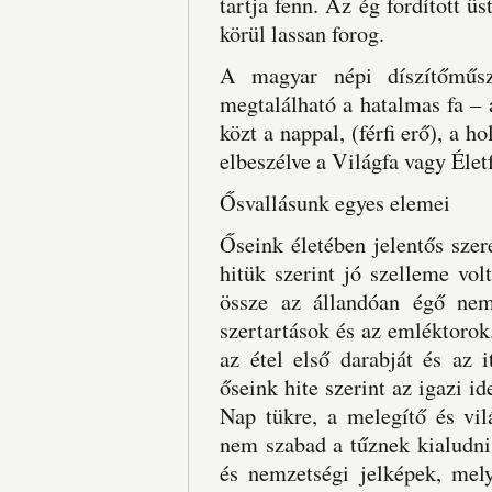
tartja fenn. Az ég fordított üs
körül lassan forog.
A magyar népi díszítőműsze
megtalálható a hatalmas fa – 
közt a nappal, (férfi erő), a h
elbeszélve a Világfa vagy Élet
Ősvallásunk egyes elemei
Őseink életében jelentős szere
hitük szerint jó szelleme vol
össze az állandóan égő nemz
szertartások és az emléktoro
az étel első darabját és az 
őseink hite szerint az igazi i
Nap tükre, a melegítő és vil
nem szabad a tűznek kialudni.
és nemzetségi jelképek, mely