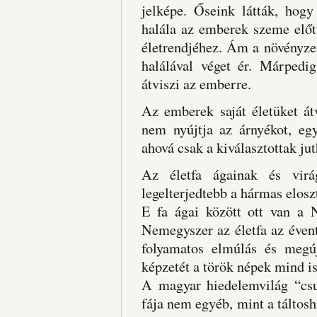
jelképe. Őseink látták, hog
halála az emberek szeme előtt
életrendjéhez. Ám a növényzet
halálával véget ér. Márpedi
átviszi az emberre.
Az emberek saját életüket átv
nem nyújtja az árnyékot, egy
ahová csak a kiválasztottak jut
Az életfa ágainak és virá
legelterjedtebb a hármas elosz
E fa ágai között ott van a 
Nemegyszer az életfa az évent
folyamatos elmúlás és megúj
képzetét a török népek mind i
A magyar hiedelemvilág “csud
fája nem egyéb, mint a táltosh