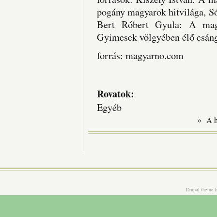
pogány magyarok hitvilága, S
Bert Róbert Gyula: A mag
Gyimesek völgyében élő csáng
forrás: magyarno.com
Rovatok:
Egyéb
»
A 
Drupal theme