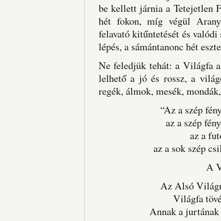
be kellett járnia a Tetejetlen 
hét fokon, míg végül Aran
felavató kitűntetését és valódi
lépés, a sámántanonc hét eszten
Ne feledjük tehát: a Világfa a
lelhető a jó és rossz, a vilá
regék, álmok, mesék, mondák, 
“Az a szép fény
az a szép fény
az a fut
az a sok szép csi
A 
Az Alsó Világn
Világfa töv
Annak a jurtának b