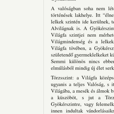
A valóságban soha nem léte
történések lakhelye. Itt “él
lelkek szintén ide kerülnek, 
Alvilágnak is. A Gyökérszin
Világfa szintjei nem mérhe
Világmindenség és a lelkek
Világfa tövében, a Gyökérsz
születendő gyermeklelkeket kü
Semmi különös nincs ebben
elmúlásból mindig új élet serk
Törzsszint: a Világfa középs
ugyanis a teljes Valóság, s 
Világába, a mesék és álmok bir
a küszöböt, s jut a Törzs
Gyökérszintre, vagy felemel
innen indultak vándorlásai