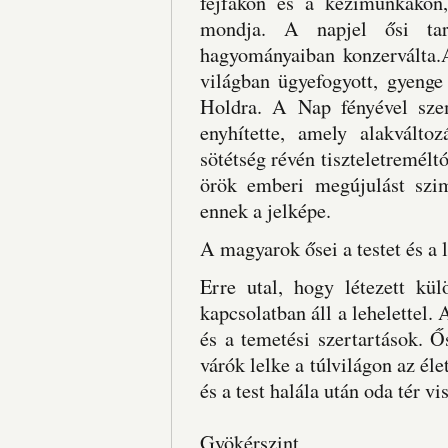
fejfákon és a kézimunkákon,
mondja. A napjel ősi tart
hagyományaiban konzerválta.
világban ügyefogyott, gyenge v
Holdra. A Nap fényével sze
enyhítette, amely alakváltoz
sötétség révén tiszteletremélt
örök emberi megújulást szimb
ennek a jelképe.
A magyarok ősei a testet és a 
Erre utal, hogy létezett kül
kapcsolatban áll a lehelettel. 
és a temetési szertartások. Ő
várók lelke a túlvilágon az élet
és a test halála után oda tér vi
Gyökérszint