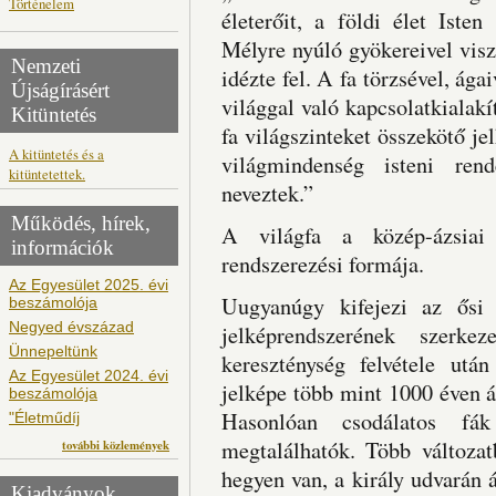
Történelem
életerőit, a földi élet Isten
Mélyre nyúló gyökereivel viszo
Nemzeti
idézte fel. A fa törzsével, ágai
Újságírásért
világgal való kapcsolatkialakí
Kitüntetés
fa világszinteket összekötő je
A kitüntetés és a
világmindenség isteni rend
kitüntetettek.
neveztek.”
Működés, hírek,
A világfa a közép-ázsiai 
információk
rendszerezési formája.
Az Egyesület 2025. évi
Uugyanúgy kifejezi az ősi 
beszámolója
Negyed évszázad
jelképrendszerének szerke
Ünnepeltünk
kereszténység felvétele utá
Az Egyesület 2024. évi
jelképe több mint 1000 éven 
beszámolója
Hasonlóan csodálatos fá
"Életműdíj
megtalálhatók. Több változat
további közlemények
hegyen van, a király udvarán ál
Kiadványok