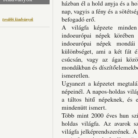
házban él a hold anyja és a h
nap, vagyis a fény és a sötétsé
befogadó erő.
további kiadványok
A világfa képzete minden
indoeurópai népek körében 
indoeurópai népek mondái 
különbséget, ami a két fát é
csúcsán, vagy az ágai közö
mondákban és díszítőelemekbe
ismeretlen.
Ugyanezt a képzetet megtalál
népeinél. A napos-holdas vilá
a táltos hitű népeknek, és
mindenütt ismert.
Több mint 2000 éves hun szi
holdas világfa. Az avarok sz
világfa jelképrendszerének. A 