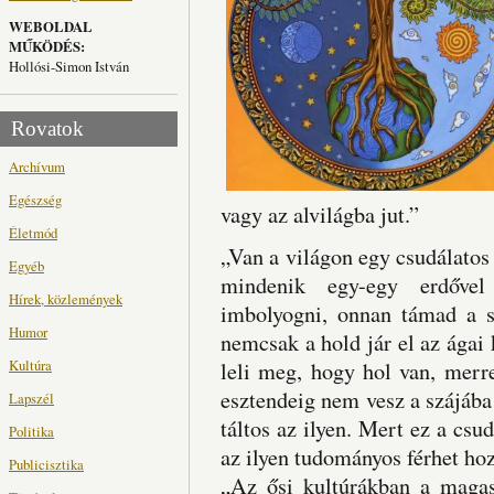
WEBOLDAL
MŰKÖDÉS:
Hollósi-Simon István
Rovatok
Archívum
Egészség
vagy az alvilágba jut.”
Életmód
„Van a világon egy csudálatos 
Egyéb
mindenik egy-egy erdővel
Hírek, közlemények
imbolyogni, onnan támad a s
Humor
nemcsak a hold jár el az ágai 
Kultúra
leli meg, hogy hol van, merre 
esztendeig nem vesz a szájába
Lapszél
táltos az ilyen. Mert ez a csu
Politika
az ilyen tudományos férhet hoz
Publicisztika
„Az ősi kultúrákban a magasr