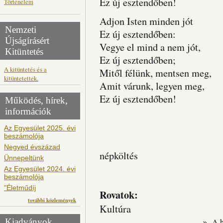
Ez új esztendőben!
Történelem
Adjon Isten minden jót
Nemzeti
Ez új esztendőben:
Újságírásért
Vegye el mind a nem jót,
Kitüntetés
Ez új esztendőben;
A kitüntetés és a
Mitől félünk, mentsen meg,
kitüntetettek.
Amit várunk, legyen meg,
Ez új esztendőben!
Működés, hírek,
információk
Az Egyesület 2025. évi
beszámolója
Negyed évszázad
népköltés
Ünnepeltünk
Az Egyesület 2024. évi
beszámolója
"Életműdíj
Rovatok:
további közlemények
Kultúra
»
Kiadványok
A 