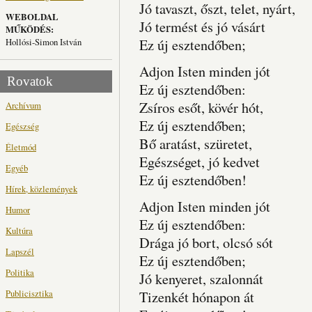
Jó tavaszt, őszt, telet, nyárt,
WEBOLDAL
Jó termést és jó vásárt
MŰKÖDÉS:
Hollósi-Simon István
Ez új esztendőben;
Adjon Isten minden jót
Rovatok
Ez új esztendőben:
Zsíros esőt, kövér hót,
Archívum
Ez új esztendőben;
Egészség
Bő aratást, szüretet,
Életmód
Egészséget, jó kedvet
Egyéb
Ez új esztendőben!
Hírek, közlemények
Adjon Isten minden jót
Humor
Ez új esztendőben:
Kultúra
Drága jó bort, olcsó sót
Lapszél
Ez új esztendőben;
Politika
Jó kenyeret, szalonnát
Publicisztika
Tizenkét hónapon át