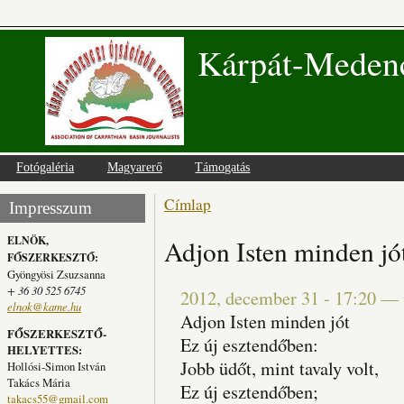
Kárpát-Medenc
Fotógaléria
Magyarerő
Támogatás
Címlap
Jelenlegi hely
Impresszum
ELNÖK,
Adjon Isten minden jó
FŐSZERKESZTŐ:
Gyöngyösi Zsuzsanna
+ 36 30 525 6745
2012, december 31 - 17:20
—
elnok@kame.hu
Adjon Isten minden jót
FŐSZERKESZTŐ-
Ez új esztendőben:
HELYETTES:
Jobb üdőt, mint tavaly volt,
Hollósi-Simon István
Takács Mária
Ez új esztendőben;
takacs55@gmail.com