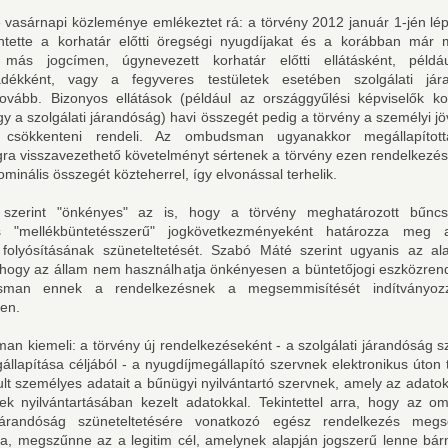
vasárnapi közleménye emlékeztet rá: a törvény 2012 január 1-jén lép
tette a korhatár előtti öregségi nyugdíjakat és a korábban már me
t más jogcímen, úgynevezett korhatár előtti ellátásként, példá
adékként, vagy a fegyveres testületek esetében szolgálati jár
 tovább. Bizonyos ellátások (például az országgyűlési képviselők kor
agy a szolgálati járandóság) havi összegét pedig a törvény a személyi 
l csökkenteni rendeli. Az ombudsman ugyanakkor megállapítot
gra visszavezethető követelményt sértenek a törvény ezen rendelkezés
minális összegét közteherrel, így elvonással terhelik.
a szerint "önkényes" az is, hogy a törvény meghatározott bűnc
s "mellékbüntetésszerű" jogkövetkezményeként határozza meg a
folyósításának szüneteltetését. Szabó Máté szerint ugyanis az al
 hogy az állam nem használhatja önkényesen a büntetőjogi eszközrend
man ennek a rendelkezésnek a megsemmisítését indítványoz
en.
n kiemeli: a törvény új rendelkezéseként - a szolgálati járandóság sz
llapítása céljából - a nyugdíjmegállapító szervnek elektronikus úton 
sult személyes adatait a bűnügyi nyilvántartó szervnek, amely az adatok
ek nyilvántartásában kezelt adatokkal. Tekintettel arra, hogy az
 járandóság szüneteltetésére vonatkozó egész rendelkezés megs
ta, megszűnne az a legitim cél, amelynek alapján jogszerű lenne bár