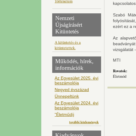
Történelem
kapcsolatos
Szabó Máté
Nemzeti
folyósításá
Újságírásért
ezért ez a 
Kitüntetés
Az alapvet
A kitüntetés és a
beadványát
kitüntetettek.
vizsgálatát 
MTI
Működés, hírek,
információk
Rovatok:
Életmód
Az Egyesület 2025. évi
beszámolója
Negyed évszázad
Ünnepeltünk
Az Egyesület 2024. évi
beszámolója
"Életműdíj
további közlemények
Kiadványok