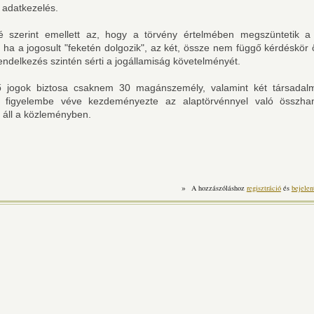
 adatkezelés.
 szerint emellett az, hogy a törvény értelmében megszüntetik a 
t, ha a jogosult "feketén dolgozik", az két, össze nem függő kérdéskör
rendelkezés szintén sérti a jogállamiság követelményét.
ő jogok biztosa csaknem 30 magánszemély, valamint két társadalm
 figyelembe véve kezdeményezte az alaptörvénnyel való összha
- áll a közleményben.
»
A hozzászóláshoz
regisztráció
és
bejelen