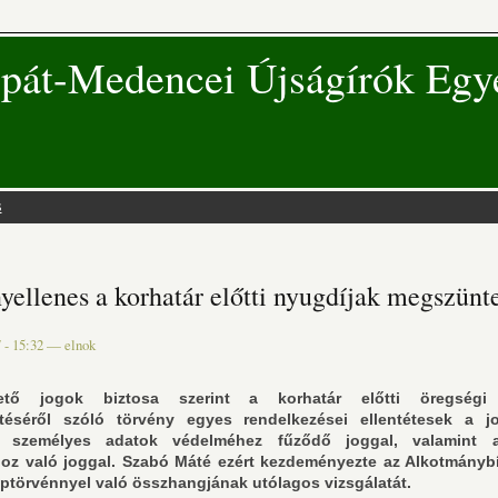
pát-Medencei Újságírók Egy
s
 hely
ellenes a korhatár előtti nyugdíjak megszünt
 - 15:32
—
elnok
ető jogok biztosa szerint a korhatár előtti öregségi 
téséről szóló törvény egyes rendelkezései ellentétesek a jo
a személyes adatok védelméhez fűződő joggal, valamint a
oz való joggal. Szabó Máté ezért kezdeményezte az Alkotmányb
aptörvénnyel való összhangjának utólagos vizsgálatát.