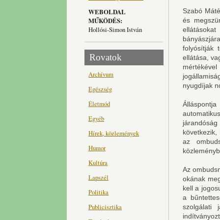
Szabó Máté 
WEBOLDAL
MŰKÖDÉS:
és megszün
Hollósi-Simon István
ellátásoka
bányászjár
folyósítják
Rovatok
ellátása, v
mértékéve
Archívum
jogállamisá
nyugdíjak no
Egészség
Életmód
Álláspontj
automatiku
Egyéb
járandóság 
következik,
Hírek, közlemények
az ombuds
Humor
közleményb
Kultúra
Az ombudsma
Lapszél
okának megá
kell a jogo
Politika
a bűntettes
Publicisztika
szolgálati
indítványoz