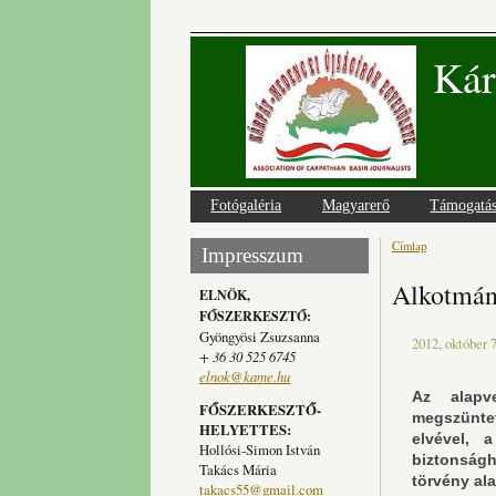
Kár
Fotógaléria
Magyarerő
Támogatá
Címlap
Jelenlegi
Impresszum
Alkotmány
ELNÖK,
FŐSZERKESZTŐ:
Gyöngyösi Zsuzsanna
2012, október 7
+ 36 30 525 6745
elnok@kame.hu
Az alapv
FŐSZERKESZTŐ-
megszünte
HELYETTES:
elvével, 
Hollósi-Simon István
biztonságh
Takács Mária
törvény al
takacs55@gmail.com