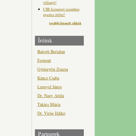
villanyt!
CIB lizinggel szemben
nyertes ítélet!
további kiemelt cikkek
Íróink
Balogh Bertalan
Egmont
Gyöngyösi Zsuzsa
Káncz Csaba
Lengyel János
Dr. Nagy Attila
Takács Mária
Dr. Virág Ildikó
Partnerek