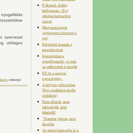
P. Kornél: Eddig
hallgattam – Egy
nyugellátás
oltatlan keresetlen
 összekötése
szavai
Magyarországon
véglegesen elveszett a
i szervezet
jog!
ng utólagos
Elégtételt kapnak a
megalázottak
Igazságtalan a
nyugdíjemelés, és már
az inflációnál is kisebb
EZ itt a magyar
egészségügy..
tkezés
szükséges
A helyzet változatlan
(Egy csodálatos kisfiú
emlékére)
Nem állatok, nem
rabszolgák, nem
bűnözők!
"Temetni jöttem, nem
dicsérni
Az utolsó kapcsolja le a