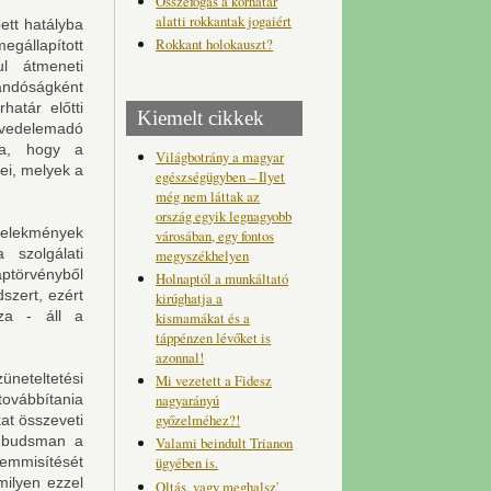
Összefogás a korhatár
alatti rokkantak jogaiért
ett hatályba
Rokkant holokauszt?
gállapított
ul átmeneti
andóságként
határ előtti
Kiemelt cikkek
jövedelemadó
ta, hogy a
Világbotrány a magyar
ei, melyek a
egészségügyben – Ilyet
még nem láttak az
ország egyik legnagyobb
selekmények
városában, egy fontos
 szolgálati
megyszékhelyen
aptörvényből
Holnaptól a munkáltató
szert, ezért
kirúghatja a
za - áll a
kismamákat és a
táppénzen lévőket is
azonnal!
üneteltetési
Mi vezetett a Fidesz
továbbítania
nagyarányú
győzelméhez?!
at összeveti
 ombudsman a
Valami beindult Trianon
emmisítését
ügyében is.
milyen ezzel
Oltás, vagy meghalsz'