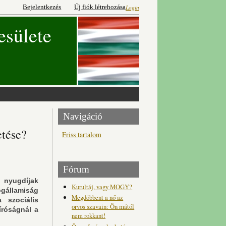
Bejelentkezés
Új fiók létrehozása
Login
esülete
Navigáció
etése?
Friss tartalom
Fórum
nyugdíjak
Kurultáj, vagy MOGY?
gállamiság
Megdöbbent a nő az
 szociális
orvos szavain: Ön mától
íróságnál a
nem rokkant!