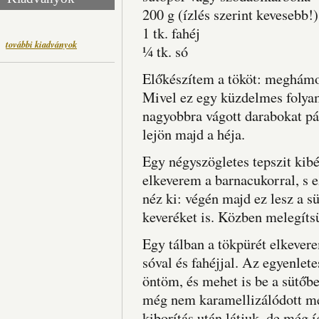
200 g (ízlés szerint kevesebb!
1 tk. fahéj
további kiadványok
¼ tk. só
Előkészítem a tököt: meghámo
Mivel ez egy küzdelmes folya
nagyobbra vágott darabokat pá
lejön majd a héja.
Egy négyszögletes tepszit kib
elkeverem a barnacukorral, s e
néz ki: végén majd ez lesz a s
keveréket is. Közben melegítsü
Egy tálban a tökpürét elkeverem 
sóval és fahéjjal. Az egyenlet
öntöm, és mehet is be a sütőbe
még nem karamellizálódott meg
kiborítás után látjuk, de még 