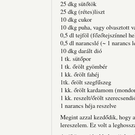
25 dkg sütőtök
25 dkg (rétes)liszt
10 dkg cukor
10 dkg puha, vagy olvasztott v
0,5 dl tejföl (főzőtejszínnel h
0,5 dl narancslé (~ 1 narancs l
10 dkg darált dió
1 tk. sütőpor
1 tk. őrölt gyömbér
1 kk. őrölt fahéj
1tk. őrölt szegfűszeg
1 kk. őrölt kardamom (mondom,
1 kk. reszelt/őrölt szerecsendi
1 narancs héja reszelve
Megint azzal kezdődik, hogy a
lereszelem. Ez volt a leghoss