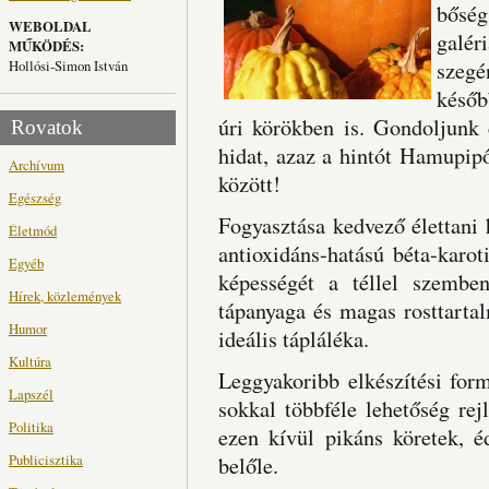
bőség
WEBOLDAL
galér
MŰKÖDÉS:
Hollósi-Simon István
szegé
későb
úri körökben is. Gondoljunk 
Rovatok
hidat, azaz a hintót Hamupip
Archívum
között!
Egészség
Fogyasztása kedvező élettani h
Életmód
antioxidáns-hatású béta-karoti
Egyéb
képességét a téllel szemben
Hírek, közlemények
tápanyaga és magas rosttarta
Humor
ideális tápláléka.
Kultúra
Leggyakoribb elkészítési for
Lapszél
sokkal többféle lehetőség rej
Politika
ezen kívül pikáns köretek, é
Publicisztika
belőle.