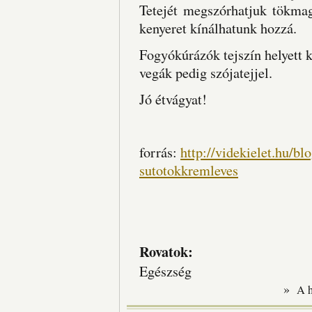
Tetejét megszórhatjuk tökmagg
kenyeret kínálhatunk hozzá.
Fogyókúrázók tejszín helyett k
vegák pedig szójatejjel.
Jó étvágyat!
forrás:
http://videkielet.hu/b
sutotokkremleves
Rovatok:
Egészség
»
A 