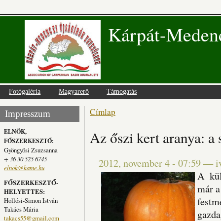
Kárpát-Medenc
Fotógaléria
Magyarerő
Támogatás
Címlap
Jelenlegi hely
Impresszum
ELNÖK,
Az őszi kert aranya: a
FŐSZERKESZTŐ:
Gyöngyösi Zsuzsanna
+ 36 30 525 6745
2012, november 4 - 07:59
—
i
elnok@kame.hu
A kül
FŐSZERKESZTŐ-
már a
HELYETTES:
festm
Hollósi-Simon István
Takács Mária
gazda
takacs55@gmail.com