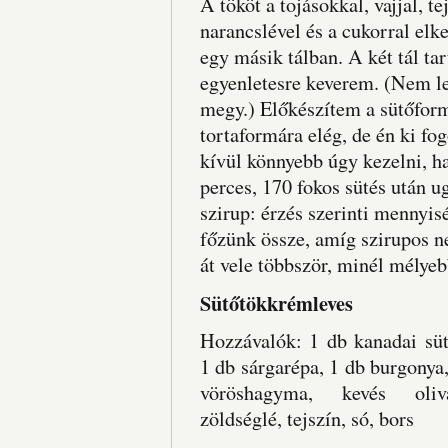
A tököt a tojásokkal, vajjal, te
narancslével és a cukorral elk
egy másik tálban. A két tál ta
egyenletesre keverem. (Nem l
megy.) Előkészítem a sütőfor
tortaformára elég, de én ki f
kívül könnyebb úgy kezelni, ha
perces, 170 fokos sütés után ug
szirup: érzés szerinti mennyi
főzünk össze, amíg szirupos ne
át vele többször, minél mélyeb
Sütőtökkrémleves
Hozzávalók: 1 db kanadai süt
1 db sárgarépa, 1 db burgonya
vöröshagyma, kevés oliva
zöldséglé, tejszín, só, bors