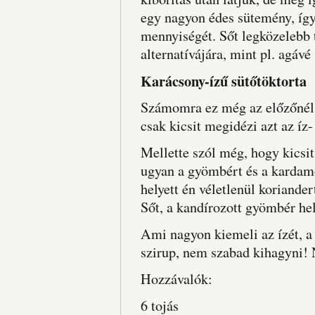
egy nagyon édes sütemény, így
mennyiségét. Sőt legközelebb 
alternatívájára, mint pl. agávé 
Karácsony-ízű sütőtöktorta
Számomra ez még az előzőnél 
csak kicsit megidézi azt az íz- 
Mellette szól még, hogy kicsi
ugyan a gyömbért és a kardam
helyett én véletlenül koriandert
Sőt, a kandírozott gyömbér he
Ami nagyon kiemeli az ízét, 
szirup, nem szabad kihagyni! 
Hozzávalók:
6 tojás