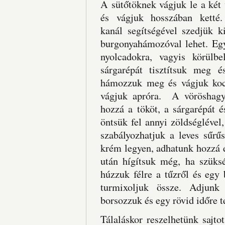
A sütőtöknek vágjuk le a két 
és vágjuk hosszában ketté
kanál segítségével szedjük
burgonyahámozóval lehet. Egy
nyolcadokra, vagyis körülb
sárgarépát tisztítsuk meg 
hámozzuk meg és vágjuk koc
vágjuk apróra. A vöröshagy
hozzá a tököt, a sárgarépát 
öntsük fel annyi zöldséglével
szabályozhatjuk a leves sűr
krém legyen, adhatunk hozzá e
után hígítsuk még, ha szüks
húzzuk félre a tűzről és egy
turmixoljuk össze. Adjunk 
borsozzuk és egy rövid időre t
Tálaláskor reszelhetünk sajto