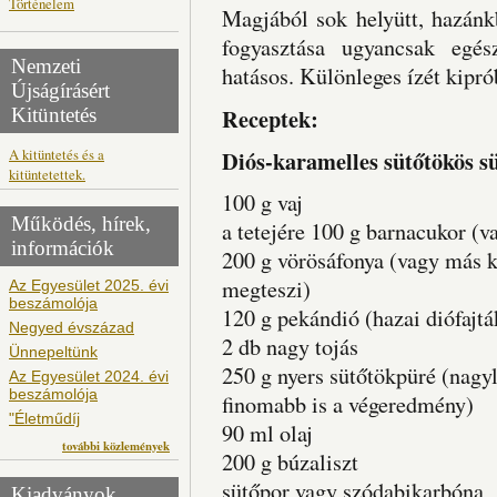
Történelem
Magjából sok helyütt, hazánk
fogyasztása ugyancsak egész
Nemzeti
hatásos. Különleges ízét kipró
Újságírásért
Receptek:
Kitüntetés
A kitüntetés és a
Diós-karamelles sütőtökös sü
kitüntetettek.
100 g vaj
Működés, hírek,
a tetejére 100 g barnacukor (v
információk
200 g vörösáfonya (vagy más k
megteszi)
Az Egyesület 2025. évi
beszámolója
120 g pekándió (hazai diófajtá
Negyed évszázad
2 db nagy tojás
Ünnepeltünk
250 g nyers sütőtökpüré (nagy
Az Egyesület 2024. évi
beszámolója
finomabb is a végeredmény)
"Életműdíj
90 ml olaj
további közlemények
200 g búzaliszt
sütőpor vagy szódabikarbóna
Kiadványok