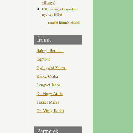
villanyt!
CIB lizinggel szemben
nyertes ítélet!
további kiemelt cikkek
Íróink
Balogh Bertalan
Egmont
Gyöngyösi Zsuzsa
Káncz Csaba
Lengyel János
Dr. Nagy Attila
Takács Mária
Dr. Virág Ildikó
Partnerek