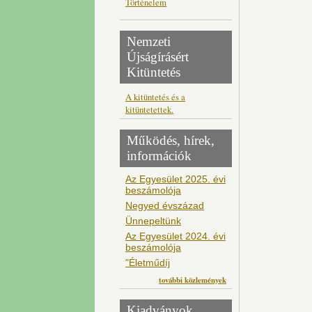
Történelem
Nemzeti
Újságírásért
Kitüntetés
A kitüntetés és a
kitüntetettek.
Működés, hírek,
információk
Az Egyesület 2025. évi
beszámolója
Negyed évszázad
Ünnepeltünk
Az Egyesület 2024. évi
beszámolója
"Életműdíj
további közlemények
Kiadványok