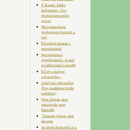
P. Kornél: Eddig
hallgattam – Egy
oltatlan keresetlen
szavai
Magyarországon
véglegesen elveszett a
jog!
Elégtételt kapnak a
megalázottak
Igazságtalan a
nyugdíjemelés, és már
az inflációnál is kisebb
EZ itt a magyar
egészségügy..
A helyzet változatlan
(Egy csodálatos kisfiú
emlékére)
Nem állatok, nem
rabszolgák, nem
bűnözők!
"Temetni jöttem, nem
dicsérni
Az utolsó kapcsolja le a