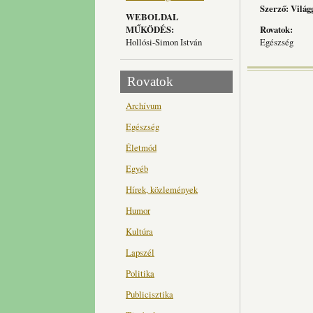
Szerző: Világ
WEBOLDAL
MŰKÖDÉS:
Rovatok:
Hollósi-Simon István
Egészség
Rovatok
Archívum
Egészség
Életmód
Egyéb
Hírek, közlemények
Humor
Kultúra
Lapszél
Politika
Publicisztika