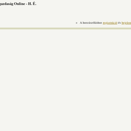
gazdaság Online - H. É.
»
A hozzászóláshoz
regisztráció
és
bejelen