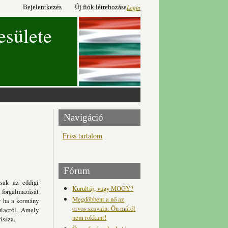
Bejelentkezés
Új fiók létrehozása
Login
esülete
Navigáció
Friss tartalom
Fórum
csak az eddigi
Kurultáj, vagy MOGY?
 forgalmazását
Megdöbbent a nő az
gy ha a kormány
orvos szavain: Ön mától
piacról. Amely
nem rokkant!
issza.