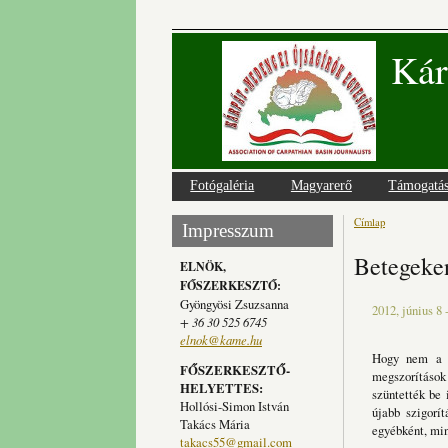
Kár
Fotógaléria
Magyarerő
Támogatá
Címlap
Jelenlegi
Impresszum
Betegeken
ELNÖK,
FŐSZERKESZTŐ:
Gyöngyösi Zsuzsanna
2012, június 8 
+ 36 30 525 6745
elnok@kame.hu
Hogy nem a 
FŐSZERKESZTŐ-
megszorítások
HELYETTES:
szüntették be 
Hollósi-Simon István
újabb szigorí
Takács Mária
egyébként, min
takacs55@gmail.com