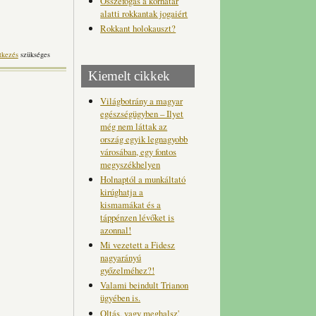
Összefogás a korhatár
alatti rokkantak jogaiért
Rokkant holokauszt?
tkezés
szükséges
Kiemelt cikkek
Világbotrány a magyar
egészségügyben – Ilyet
még nem láttak az
ország egyik legnagyobb
városában, egy fontos
megyszékhelyen
Holnaptól a munkáltató
kirúghatja a
kismamákat és a
táppénzen lévőket is
azonnal!
Mi vezetett a Fidesz
nagyarányú
győzelméhez?!
Valami beindult Trianon
ügyében is.
Oltás, vagy meghalsz'