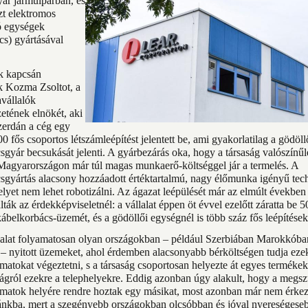
yar járműiparban, és
t elektromos
ó egységek
cs) gyártásával
k kapcsán
 Kozma Zsoltot, a
vállalók
etének elnökét, aki
zerdán a cég egy
0 fős csoportos létszámleépítést jelentett be, ami gyakorlatilag a gödöll
gyár becsukását jelenti. A gyárbezárás oka, hogy a társaság valószínűle
agyarországon már túl magas munkaerő-költséggel jár a termelés. A
sgyártás alacsony hozzáadott értéktartalmú, nagy élőmunka igényű tec
lyet nem lehet robotizálni. Az ágazat leépülését már az elmúlt években 
ták az érdekképviseletnél: a vállalat éppen öt évvel ezelőtt záratta be 5
ábelkorbács-üzemét, és a gödöllői egységnél is több száz fős leépítések
alat folyamatosan olyan országokban – például Szerbiában Marokkóba
– nyitott üzemeket, ahol érdemben alacsonyabb bérköltségen tudja ezek
atokat végeztetni, s a társaság csoportosan helyezte át egyes termékek
gról ezekre a telephelyekre. Eddig azonban úgy alakult, hogy a megszü
atok helyére rendre hoztak egy másikat, most azonban már nem érkez
ánkba, mert a szegényebb országokban olcsóbban és jóval nyereségese