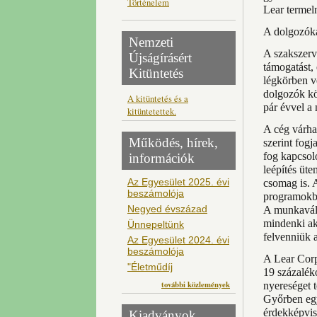
Történelem
Lear termel
A dolgozókat
Nemzeti
A szakszerv
Újságírásért
támogatást,
Kitüntetés
légkörben v
dolgozók kö
A kitüntetés és a
pár évvel a
kitüntetettek.
A cég várha
Működés, hírek,
szerint fogj
fog kapcsol
információk
leépítés üte
Az Egyesület 2025. évi
csomag is. 
beszámolója
programokba
Negyed évszázad
A munkaváll
mindenki ak
Ünnepeltünk
felvenniük a
Az Egyesület 2024. évi
beszámolója
A Lear Corpo
"Életműdíj
19 százalék
további közlemények
nyereséget t
Győrben egy
érdekképvise
Kiadványok