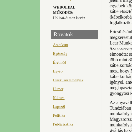
jelen a mag
egyebek köz
WEBOLDAL
kábeleloszt
MŰKÖDÉS:
(kábelkorbá
Hollósi-Simon István
foglalkozik.
Értesülésün
Rovatok
megkerestük
Lear Munka
Archívum
Szakszervez
Egészség
elmondta: s
több mint 80
Életmód
kábelkorbács
Egyéb
meg, hogy M
kábelkorbác
Hírek, közlemények
igényel, ame
megtapasztal
Humor
gyöngyösi k
Kultúra
Az anyaváll
Lapszél
Tunéziában 
munkafolyam
Politika
Magyarorszá
Publicisztika
munkafolyam
gyártás haz