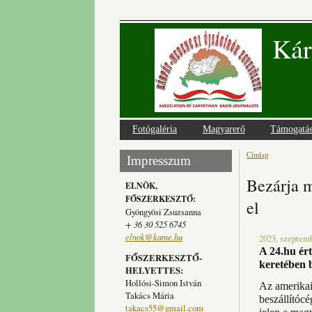
Kár
Fotógaléria
Magyarerő
Támogatá
Címlap
Jelenlegi
Impresszum
Bezárja m
ELNÖK,
FŐSZERKESZTŐ:
el
Gyöngyösi Zsuzsanna
+ 36 30 525 6745
elnok@kame.hu
2023, szeptemb
A 24.hu ér
FŐSZERKESZTŐ-
keretében b
HELYETTES:
Hollósi-Simon István
Az amerika
Takács Mária
beszállítóc
takacs55@gmail.com