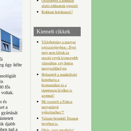
Összefogás a korhatár
alatti rokkantak jogaiért
Rokkant holokauszt?
Kiemelt cikkek
Világbotrány a magyar
egészségügyben – Ilyet
még nem láttak az
ország egyik legnagyobb
ői
városában, egy fontos
g úgy ítélte
megyszékhelyen
Holnaptól a munkáltató
hnológiát
kirúghatja a
is
kismamákat és a
00 fős
táppénzen lévőket is
 voltak.
azonnal!
Mi vezetett a Fidesz
n és
nagyarányú
et a
győzelméhez?!
 gyártását
Valami beindult Trianon
ntetett
ügyében is.
ik újabb
bben tud a
Oltás, vagy meghalsz'