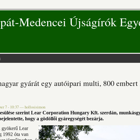
pát-Medencei Újságírók Egy
s
 hely
agyar gyárát egy autóipari multi, 800 embert
er 7 - 10:37
—
hollosisimon
tesülése szerint Lear Corporation Hungary Kft. szerdán, munkásg
ejelentette, hogy a gödöllői gyáregységét bezárja.
i gyökerű Lear
ég 1992 óta van