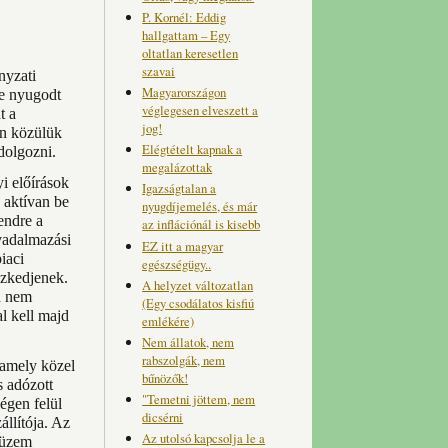
P. Kornél: Eddig
hallgattam – Egy
oltatlan keresetlen
szavai
nyzati
Magyarországon
de nyugodt
véglegesen elveszett a
t a
jog!
an közülük
Elégtételt kapnak a
dolgozni.
megalázottak
i előírások
Igazságtalan a
 aktívan be
nyugdíjemelés, és már
endre a
az inflációnál is kisebb
avadalmazási
EZ itt a magyar
iaci
egészségügy..
ezkedjenek.
A helyzet változatlan
n nem
(Egy csodálatos kisfiú
l kell majd
emlékére)
Nem állatok, nem
rabszolgák, nem
 amely közel
bűnözők!
s adózott
"Temetni jöttem, nem
égen felül
dicsérni
llítója. Az
Az utolsó kapcsolja le a
z üzem