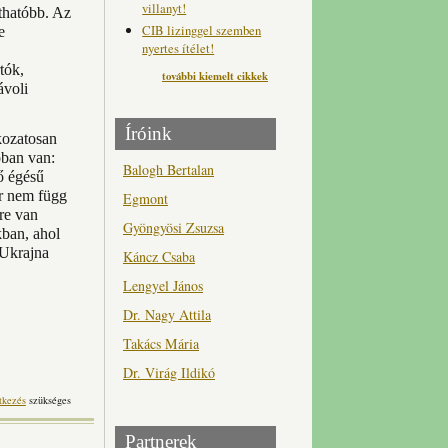
villanyt!
íthatóbb. Az
CIB lizinggel szemben
e
nyertes ítélet!
tók,
további kiemelt cikkek
ávoli
Íróink
kozatosan
óban van:
Balogh Bertalan
ső égésű
r nem függ
Egmont
re van
Gyöngyösi Zsuzsa
kban, ahol
 Ukrajna
Káncz Csaba
Lengyel János
Dr. Nagy Attila
Takács Mária
Dr. Virág Ildikó
tkezés
szükséges
Partnerek