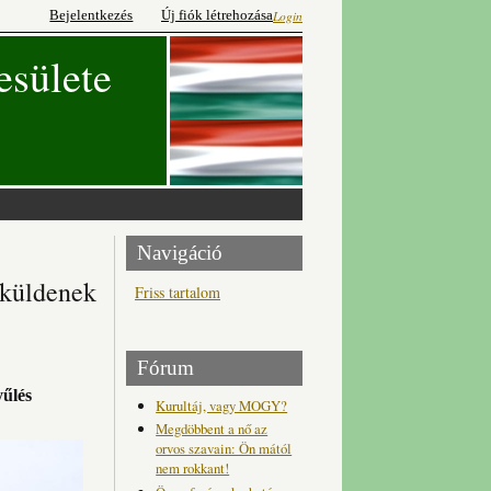
Bejelentkezés
Új fiók létrehozása
Login
esülete
Navigáció
 küldenek
Friss tartalom
Fórum
yűlés
Kurultáj, vagy MOGY?
Megdöbbent a nő az
orvos szavain: Ön mától
nem rokkant!