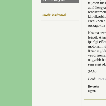
teljesen más
autóülésgyár
rendszerben 
további kiadványok
kábelkorbács
esetükben a 
országokba i
Kozma szeri
leépül. A j
iparági előr
motorral mű
össze a göd
vevői igény
nagyobb has
sem elég ol
24.hu
Fotó:
JENS K
Rovatok:
Egyéb