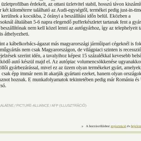
 üzletprofilban érdekelt, az ottani üzletvitel stabil, hosszú távon kiszám
 két kilométerre található az Audi-egységtől, termékei pedig just-in-tim
kerülnek a kocsikba, 2 órányi a beszállítási időn belül. Eközben a
oknál általában 5-6 napra elegendő pufferkészletet tartanak fent a gyár
beszállítónak nem kell közel lenni az autógyárhoz, így az telephelyeit t
s áthelyezheti.
nt a kábelkorbács-ágazat más magyarországi járműipari cégeknél is fo
árműgyártás nem csak Magyarországon, de világpiaci szinten is recesszi
ejelzések szerint idén, a tavalyihoz képest 15 százalékkal kevesebb bel
ködő autó készül majd el. Az autópiac volumencsökkenése ugyanakko
öllői gyárbezárással, mivel ez az üzem olyan termékeket gyárt, amelyek
, csak épp immár nem itt akarják gyártani ezeket, hanem olyan országo
znot hoznak. E munkafolyamatok tekintetében pedig már Románia és
csó.
ALAENE / PICTURE-ALLIANCE / AFP (ILLUSZTRÁCIÓ)
»
A hozzászóláshoz
regisztráció
és
bejelen