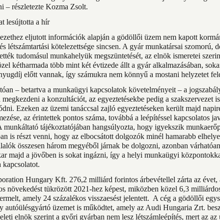
ni – részletezte Kozma Zsolt.
 lesújtotta a hír
ezethez eljutott információk alapján a gödöllői üzem nem kapott kormá
 és létszámtartási kötelezettsége sincsen. A gyár munkatársai szomorú, 
ették tudomásul munkahelyük megszüntetését, az elnök ismeretei szerin
zel kétharmada több mint két évtizede állt a gyár alkalmazásában, sok
 nyugdíj előtt vannak, így számukra nem könnyű a mostani helyzetet fel
tóan – betartva a munkaügyi kapcsolatok követelményeit – a jogszabály
a megkezdeni a konzultációt, az egyeztetésekbe pedig a szakszervezet is
ódni. Ezeken az üzemi tanáccsal zajló egyeztetéseken került majd napir
mezése, az érintettek pontos száma, továbbá a leépítéssel kapcsolatos j
A munkáltató tájékoztatójában hangsúlyozta, hogy igyekszik munkaerőp
n is részt venni, hogy az elbocsátott dolgozók minél hamarabb elhely
alók összesen három megyéből járnak be dolgozni, azonban várhatóa
ar majd a jövőben is sokat ingázni, így a helyi munkaügyi központokka
 kapcsolatot.
ration Hungary Kft. 276,2 milliárd forintos árbevétellel zárta az évet,
os növekedést tükrözött 2021-hez képest, miközben közel 6,3 milliárdo
ermelt, amely 24 százalékos visszaesést jelentett. A cég a gödöllői egys
 autóülésgyártó üzemet is működtet, amely az Audi Hungaria Zrt. beszá
leti elnök szerint a győri gyárban nem lesz létszámleépítés, mert az a