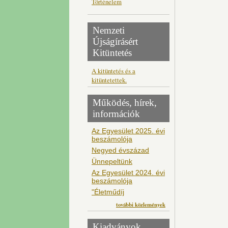
Történelem
Nemzeti
Újságírásért
Kitüntetés
A kitüntetés és a
kitüntetettek.
Működés, hírek,
információk
Az Egyesület 2025. évi
beszámolója
Negyed évszázad
Ünnepeltünk
Az Egyesület 2024. évi
beszámolója
"Életműdíj
további közlemények
Kiadványok