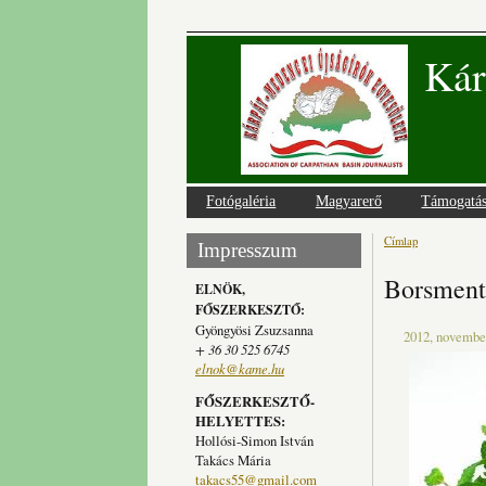
Kár
Fotógaléria
Magyarerő
Támogatá
Címlap
Jelenlegi
Impresszum
Borsmentá
ELNÖK,
FŐSZERKESZTŐ:
Gyöngyösi Zsuzsanna
2012, november
+ 36 30 525 6745
elnok@kame.hu
FŐSZERKESZTŐ-
HELYETTES:
Hollósi-Simon István
Takács Mária
takacs55@gmail.com