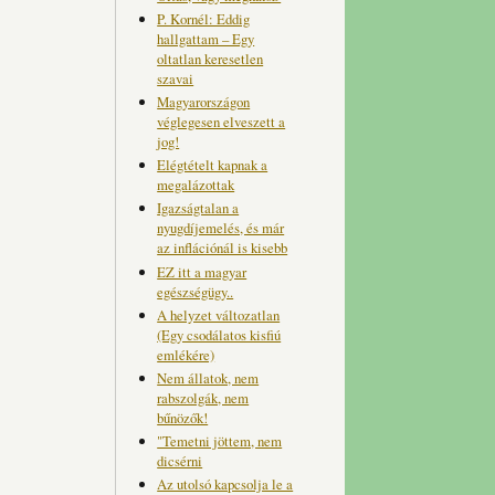
P. Kornél: Eddig
hallgattam – Egy
oltatlan keresetlen
szavai
Magyarországon
véglegesen elveszett a
jog!
Elégtételt kapnak a
megalázottak
Igazságtalan a
nyugdíjemelés, és már
az inflációnál is kisebb
EZ itt a magyar
egészségügy..
A helyzet változatlan
(Egy csodálatos kisfiú
emlékére)
Nem állatok, nem
rabszolgák, nem
bűnözők!
"Temetni jöttem, nem
dicsérni
Az utolsó kapcsolja le a