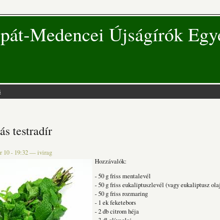
pát-Medencei Újságírók Egy
s
 hely
s testradír
 10 - 19:32
—
ivirag
Hozzávalók:
- 50 g friss mentalevél
- 50 g friss eukaliptuszlevél (vagy eukaliptusz ola
- 50 g friss rozmaring
- 1 ek feketebors
- 2 db citrom héja