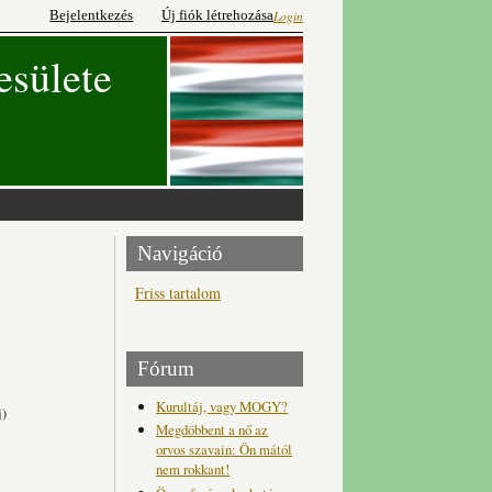
Bejelentkezés
Új fiók létrehozása
Login
esülete
Navigáció
Friss tartalom
Fórum
Kurultáj, vagy MOGY?
j)
Megdöbbent a nő az
orvos szavain: Ön mától
nem rokkant!