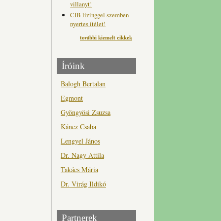
villanyt!
CIB lizinggel szemben
nyertes ítélet!
további kiemelt cikkek
Íróink
Balogh Bertalan
Egmont
Gyöngyösi Zsuzsa
Káncz Csaba
Lengyel János
Dr. Nagy Attila
Takács Mária
Dr. Virág Ildikó
Partnerek