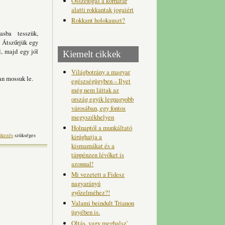
Összefogás a korhatár
alatti rokkantak jogaiért
Rokkant holokauszt?
sba tesszük,
. Átszűrjük egy
l, majd egy jól
Kiemelt cikkek
Világbotrány a magyar
san mossuk le.
egészségügyben – Ilyet
még nem láttak az
ország egyik legnagyobb
városában, egy fontos
megyszékhelyen
Holnaptól a munkáltató
tkezés
szükséges
kirúghatja a
kismamákat és a
táppénzen lévőket is
azonnal!
Mi vezetett a Fidesz
nagyarányú
győzelméhez?!
Valami beindult Trianon
ügyében is.
Oltás, vagy meghalsz'