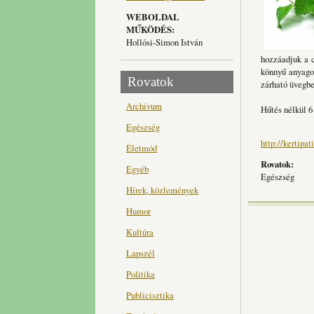
WEBOLDAL
MŰKÖDÉS:
Hollósi-Simon István
hozzáadjuk a c
könnyű anyagon
Rovatok
zárható üvegbe
Archívum
Hűtés nélkül 6 
Egészség
http://kertipat
Életmód
Rovatok:
Egyéb
Egészség
Hírek, közlemények
Humor
Kultúra
Lapszél
Politika
Publicisztika