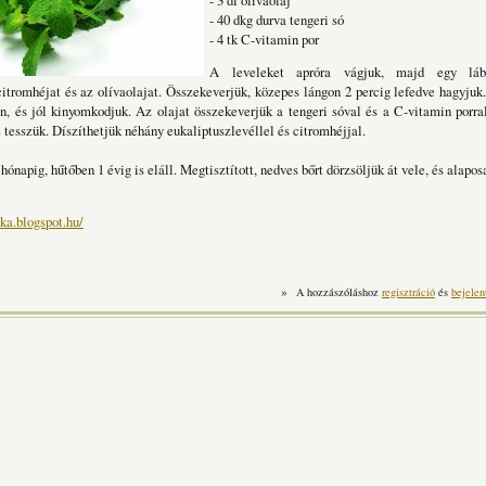
- 3 dl olívaolaj
- 40 dkg durva tengeri só
- 4 tk C-vitamin por
A leveleket apróra vágjuk, majd egy lába
itromhéjat és az olívaolajat. Összekeverjük, közepes lángon 2 percig lefedve hagyjuk
, és jól kinyomkodjuk. Az olajat összekeverjük a tengeri sóval és a C-vitamin porra
 tesszük. Díszíthetjük néhány eukaliptuszlevéllel és citromhéjjal.
hónapig, hűtőben 1 évig is eláll. Megtisztított, nedves bőrt dörzsöljük át vele, és alapo
ika.blogspot.hu/
»
A hozzászóláshoz
regisztráció
és
bejelen