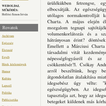
ürülékükben fetrengve, e
WEBOLDAL
elbocsátják. Az egészségügy
MŰKÖDÉS:
Hollósi-Simon István
utólagos normakontrollját 
Charta. A május elején éle
mozgalom tegnapi sajtótájék
Rovatok
volumenkorlátozás és a sz
Archívum
hátrányosan érint? döntések
Egészség
Emellett a Márciusi Charta -
Életmód
társadalmi vitát kezdemény
Egyéb
népességfogyásról és az e
csökkentésér?l. Csókay And
Hírek, közlemények
arról beszéltünk, hogy b
Humor
átgondolatlan átalakítása mia
Kultúra
idegsebész úgy vélte: "ka
Lapszél
egészségügyben. Az idegs
Politika
tapasztalja azt, hogy az idegs
Publicisztika
betegeket küldenek más kórhá