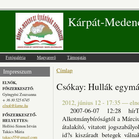
Kárpát-Medenc
Fotógaléria
Magyarerő
Támogatás
Címlap
Jelenlegi hely
Impresszum
ELNÖK,
Csókay: Hullák egymá
FŐSZERKESZTŐ:
Gyöngyösi Zsuzsanna
+ 36 30 525 6745
2012, június 12 - 17:35
—
eln
elnok@kame.hu
2007-06-07 12:28 hírT
FŐSZERKESZTŐ-
Alkotmánybíróságtól a Márciu
HELYETTES:
átalakító, vitatott jogszabál
Hollósi-Simon István
Takács Mária
id?s kiszáradt betegek válnak
takacs55@gmail.com