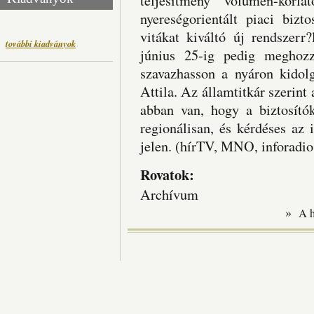
teljesítmény volumen-korl
nyereségorientált piaci bizt
vitákat kiváltó új rendszerr
további kiadványok
június 25-ig pedig meghozz
szavazhasson a nyáron kidolg
Attila. Az államtitkár szerint 
abban van, hogy a biztosító
regionálisan, és kérdéses az
jelen. (hírTV, MNO, inforadio
Rovatok:
Archívum
»
A 