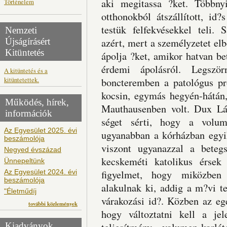
aki megitassa ?ket. Többnyi
Történelem
otthonokból átszállított, id
testük felfekvésekkel teli. 
Nemzeti
Újságírásért
azért, mert a személyzetet elb
Kitüntetés
ápolja ?ket, amikor hatvan be
érdemi ápolásról. Legsz
A kitüntetés és a
kitüntetettek.
boncteremben a patológus pró
kocsin, egymás hegyén-hátán
Működés, hírek,
Mauthausenben volt. Dux Lás
információk
séget sérti, hogy a volum
Az Egyesület 2025. évi
ugyanabban a kórházban egyi
beszámolója
viszont ugyanazzal a beteg
Negyed évszázad
kecskeméti katolikus érsek 
Ünnepeltünk
Az Egyesület 2024. évi
figyelmet, hogy miközben 
beszámolója
alakulnak ki, addig a m?vi t
"Életműdíj
várakozási id?. Közben az egé
további közlemények
hogy változtatni kell a jel
Kiadványok