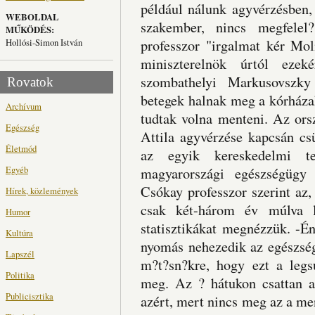
például nálunk agyvérzésben,
WEBOLDAL
szakember, nincs megfelel
MŰKÖDÉS:
Hollósi-Simon István
professzor "irgalmat kér Mol
miniszterelnök úrtól eze
szombathelyi Markusovszky
Rovatok
betegek halnak meg a kórháza
Archívum
tudtak volna menteni. Az ors
Egészség
Attila agyvérzése kapcsán cs
Életmód
az egyik kereskedelmi te
Egyéb
magyarországi egészségügy 
Csókay professzor szerint az
Hírek, közlemények
csak két-három év múlva l
Humor
statisztikákat megnézzük. -É
Kultúra
nyomás nehezedik az egészség
Lapszél
m?t?sn?kre, hogy ezt a legs
Politika
meg. Az ? hátukon csattan a
Publicisztika
azért, mert nincs meg az a men