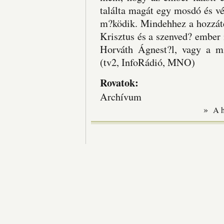
találta magát egy mosdó és vé
m?ködik. Mindehhez a hozzátet
Krisztus és a szenved? ember 
Horváth Ágnest?l, vagy a min
(tv2, InfoRádió, MNO)
Rovatok:
Archívum
»
A 