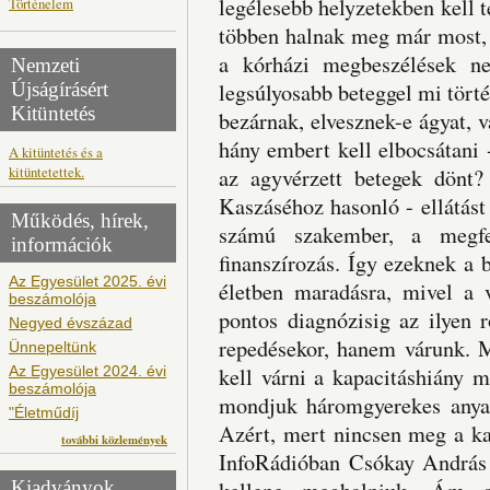
legélesebb helyzetekben kell te
Történelem
többen halnak meg már most, 
a kórházi megbeszélések n
Nemzeti
Újságírásért
legsúlyosabb beteggel mi tört
Kitüntetés
bezárnak, elvesznek-e ágyat, 
hány embert kell elbocsátani -
A kitüntetés és a
kitüntetettek.
az agyvérzett betegek dönt
Kaszáséhoz hasonló - ellátást
Működés, hírek,
számú szakember, a megfe
információk
finanszírozás. Így ezeknek a 
Az Egyesület 2025. évi
életben maradásra, mivel a v
beszámolója
pontos diagnózisig az ilyen 
Negyed évszázad
repedésekor, hanem várunk. M
Ünnepeltünk
Az Egyesület 2024. évi
kell várni a kapacitáshiány m
beszámolója
mondjuk háromgyerekes anya a
"Életműdíj
Azért, mert nincsen meg a ka
további közlemények
InfoRádióban Csókay András
Kiadványok