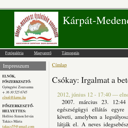
Kárpát-Medenc
Fotógaléria
Magyarerő
Támogatás
Címlap
Jelenlegi hely
Impresszum
ELNÖK,
Csókay: Irgalmat a be
FŐSZERKESZTŐ:
Gyöngyösi Zsuzsanna
+ 36 30 525 6745
2012, június 12 - 17:40
—
eln
elnok@kame.hu
2007. március 23. 12:44
FŐSZERKESZTŐ-
egészségügyi ellátás egyre 
HELYETTES:
követi, amelyben a legsúlyos
Hollósi-Simon István
Takács Mária
látják el. A neves idegsebé
takacs55@gmail.com