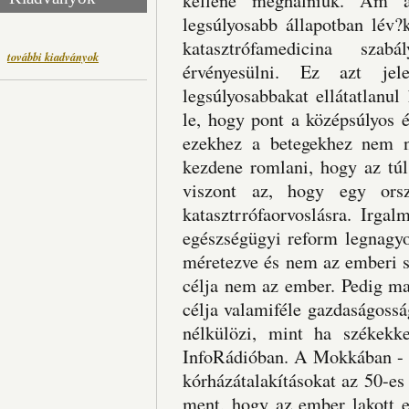
kellene meghalniuk. Ám a
legsúlyosabb állapotban lév?k
katasztrófamedicina sza
további kiadványok
érvényesülni. Ez azt je
legsúlyosabbakat ellátatlanu
le, hogy pont a középsúlyos 
ezekhez a betegekhez nem n
kezdene romlani, hogy az túl
viszont az, hogy egy ors
katasztrrófaorvoslásra. Irgal
egészségügyi reform legnagy
méretezve és nem az emberi s
célja nem az ember. Pedig ma
célja valamiféle gazdaságoss
nélkülözi, mint ha székekk
InfoRádióban. A Mokkában - a
kórházátalakításokat az 50-es 
ment, hogy az ember lakott e