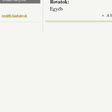
Rovatok:
Egyéb
»
A 
további kiadványok