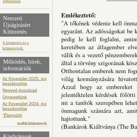
Történelem
Emlékeztető:
Nemzeti
"A tőkének védenie kell önma
Újságírásért
egyaránt. Az adósságokat be ke
Kitüntetés
pedig le kell foglalni, amin
A kitüntetés és a
keretében az átlagember elve
kitüntetettek.
válik és a vezető pénzemberek
Működés, hírek,
által a törvény szigorának kös
információk
Otthontalan emberek nem fogn
világ kormányzására hivatot
Az Egyesület 2025. évi
beszámolója
Azzal hogy az embereket m
Negyed évszázad
jelentéktelen kérdések fölött
Ünnepeltünk
mi a tanítók szerepében lehet
Az Egyesület 2024. évi
beszámolója
önmagunk számára azt, amit
"Életműdíj
hajtottunk."
további közlemények
(Bankárok Kiáltványa (The Ba
Kiadványok