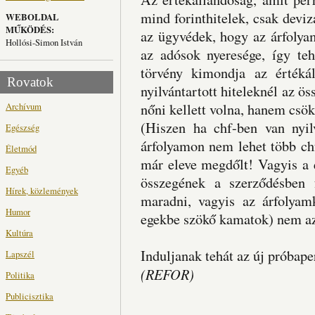
mind forinthitelek, csak devi
WEBOLDAL
MŰKÖDÉS:
az ügyvédek, hogy az árfolya
Hollósi-Simon István
az adósok nyeresége, így teh
törvény kimondja az értéká
Rovatok
nyilvántartott hiteleknél az ö
Archívum
nőni kellett volna, hanem csö
(Hiszen ha chf-ben van nyil
Egészség
árfolyamon nem lehet több chf
Életmód
már eleve megdőlt! Vagyis a e 
Egyéb
összegének a szerződésben f
Hírek, közlemények
maradni, vagyis az árfolyam
Humor
egekbe szökő kamatok) nem az 
Kultúra
Induljanak tehát az új próbape
Lapszél
(REFOR)
Politika
Publicisztika