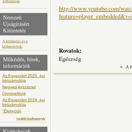
Történelem
http://www.youtube.com/watc
feature=player_embedded&
Nemzeti
Újságírásért
Kitüntetés
A kitüntetés és a
kitüntetettek.
Rovatok:
Egészség
Működés, hírek,
információk
»
A 
Az Egyesület 2025. évi
beszámolója
Negyed évszázad
Ünnepeltünk
Az Egyesület 2024. évi
beszámolója
"Életműdíj
további közlemények
Kiadványok