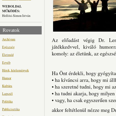
WEBOLDAL
MŰKÖDÉS:
Hollósi-Simon István
Rovatok
Az előadást végig Dr. Lenk
Archívum
játékkedvvel, kiváló humor
Egészség
komoly: az életünk, az egészsé
Életmód
Egyéb
Hírek, közlemények
Ha Önt érdekli, hogy gyógyíta
Humor
• ha kíváncsi arra, hogy mi áll
• ha szeretné tudni, hogy mi 
Kultúra
• ha tudni akarja, hogy milyen 
Lapszél
• vagy, ha csak egyszerűen sze
Politika
akkor feltétlenül nézze meg Dr
Publicisztika