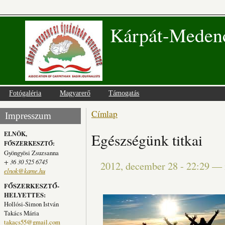
Kárpát-Medenc
Fotógaléria
Magyarerő
Támogatás
Címlap
Jelenlegi hely
Impresszum
ELNÖK,
Egészségünk titkai
FŐSZERKESZTŐ:
Gyöngyösi Zsuzsanna
+ 36 30 525 6745
2012, december 28 - 22:29
—
elnok@kame.hu
FŐSZERKESZTŐ-
HELYETTES:
Hollósi-Simon István
Takács Mária
takacs55@gmail.com