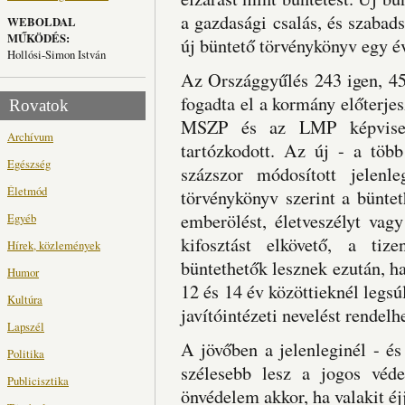
a gazdasági csalás, és szabad
WEBOLDAL
MŰKÖDÉS:
új büntető törvénykönyv egy év
Hollósi-Simon István
Az Országgyűlés 243 igen, 45
fogadta el a kormány előterje
Rovatok
MSZP és az LMP képvisel
Archívum
tartózkodott. Az új - a töb
Egészség
százszor módosított jelenle
Életmód
törvénykönyv szerint a büntet
emberölést, életveszélyt vagy 
Egyéb
kifosztást elkövető, a tiz
Hírek, közlemények
büntethetők lesznek ezután, h
Humor
12 és 14 év közöttieknél legsú
Kultúra
javítóintézeti nevelést rendelhe
Lapszél
A jövőben a jelenleginél - és 
Politika
szélesebb lesz a jogos véd
Publicisztika
önvédelem akkor, ha valakit éj