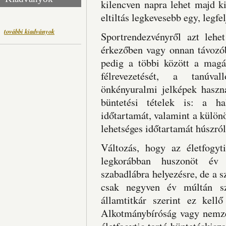
kilencven napra lehet majd k
eltiltás legkevesebb egy, legfe
további kiadványok
Sportrendezvényről azt lehet
érkezőben vagy onnan távozób
pedig a többi között a magán
félrevezetését, a tanúva
önkényuralmi jelképek haszná
büntetési tételek is: a ha
időtartamát, valamint a külön
lehetséges időtartamát húszró
Változás, hogy az életfogyti
legkorábban huszonöt év el
szabadlábra helyezésre, de a s
csak negyven év múltán sz
államtitkár szerint ez kellő
Alkotmánybíróság vagy nemze