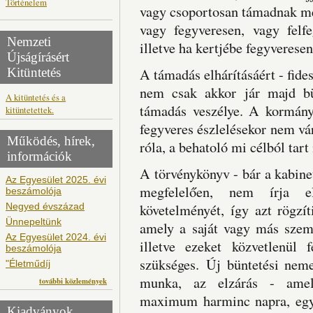
Történelem
vagy csoportosan támadnak meg
vagy fegyveresen, vagy felf
Nemzeti
illetve ha kertjébe fegyveresen
Újságírásért
Kitüntetés
A támadás elhárításáért - fide
nem csak akkor jár majd bün
A kitüntetés és a
támadás veszélye. A kormányp
kitüntetettek.
fegyveres észlelésekor nem v
Működés, hírek,
róla, a behatoló mi célból tar
információk
A törvénykönyv - bár a kabinet
Az Egyesület 2025. évi
megfelelően, nem írja e
beszámolója
Negyed évszázad
követelményét, így azt rögzí
Ünnepeltünk
amely a saját vagy más szemé
Az Egyesület 2024. évi
illetve ezeket közvetlenül 
beszámolója
szükséges. Új büntetési neme
"Életműdíj
munka, az elzárás - amely
további közlemények
maximum harminc napra, egy
Kiadványok