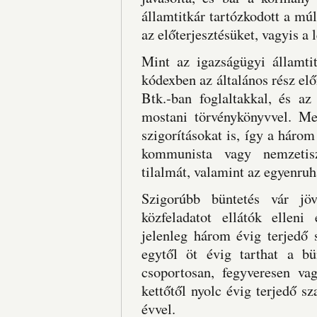
államtitkár tartózkodott a múl
az előterjesztésüket, vagyis a 
Mint az igazságügyi államti
kódexben az általános rész el
Btk.-ban foglaltakkal, és az
mostani törvénykönyvvel. Me
szigorításokat is, így a három
kommunista vagy nemzetisz
tilalmát, valamint az egyenru
Szigorúbb büntetés vár jö
közfeladatot ellátók elleni
jelenleg három évig terjedő 
egytől öt évig tarthat a b
csoportosan, fegyveresen vag
kettőtől nyolc évig terjedő s
évvel.