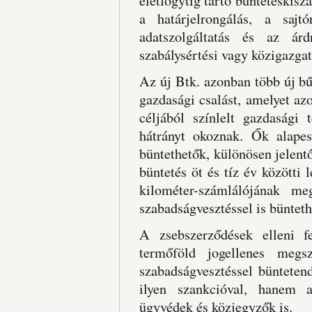
életfogytig tartó büntetéskis
a határjelrongálás, a sajtó
adatszolgáltatás és az árd
szabálysértési vagy közigazgat
Az új Btk. azonban több új b
gazdasági csalást, amelyet az
céljából színlelt gazdasági 
hátrányt okoznak. Ők alapes
büntethetők, különösen jelent
büntetés öt és tíz év közötti
kilométer-számlálójának me
szabadságvesztéssel is bünteth
A zsebszerződések elleni f
termőföld jogellenes megs
szabadságvesztéssel bünteten
ilyen szankcióval, hanem 
ügyvédek és közjegyzők is.