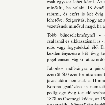
csak egyszer lehet kérni. Az 
minősíti, ha valaki 18 évnél
rábírni, és ezért is két évig
lehetővé. Szigorítás, hogy az a
vezetésnek minősül majd, ha a s
Több bűncselekménynél - em
csalásnál és sikkasztásnál is -
idős vagy fogyatékkal élő. E
kezdeményezésre két évig ter
jogellenesen vág ki fát az erdő
Jobbikos indítványra a pénzb
ezerről 500 ezer forintra emel
javaslatára nemcsak a Himn
Korona gyalázása is nemzet
pedig egy évig terjedő szaba
1878-as Csemegi-kódex, az 196
a negyedik - büntető törvénykö