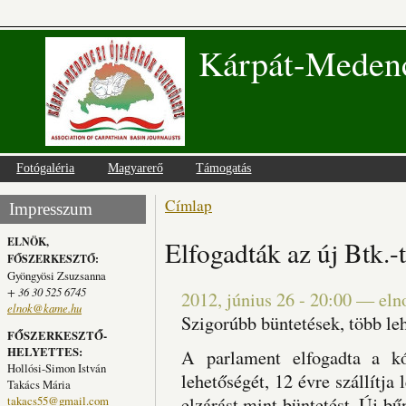
Kárpát-Medenc
Fotógaléria
Magyarerő
Támogatás
Címlap
Jelenlegi hely
Impresszum
ELNÖK,
Elfogadták az új Btk.-t
FŐSZERKESZTŐ:
Gyöngyösi Zsuzsanna
+ 36 30 525 6745
2012, június 26 - 20:00
—
eln
elnok@kame.hu
Szigorúbb büntetések, több le
FŐSZERKESZTŐ-
HELYETTES:
A parlament elfogadta a kó
Hollósi-Simon István
lehetőségét, 12 évre szállítja 
Takács Mária
takacs55@gmail.com
elzárást mint büntetést. Új b