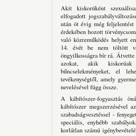
Akit kiskorúként szexuáli
elfogadott jogszabályváltozá
után öt évig még feljelentést
érdekében hozott törvénycsom
való közreműködés helyett e
14. évét be nem töltött va
öngyilkosságra bír rá. Átvette 
azokat, akik kiskorúak
bűncselekményeket, el lehe
tevékenységtől, amely gyermek
nevelésével függ össze.
A kábítószer-fogyasztás ön
kábítószer megszerzésével az
szabadságvesztéssel - fenyege
speciális, enyhébb szabályo
korlátlan számú igénybevételé