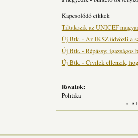
Kapcsolódó cikkek
Tiltakozik az UNICEF magyar b
Új Btk. - Az IKSZ üdvözli a 
Új Btk. - Répássy: igazságos b
Új Btk. - Civilek ellenzik, ho
Rovatok:
Politika
»
A 