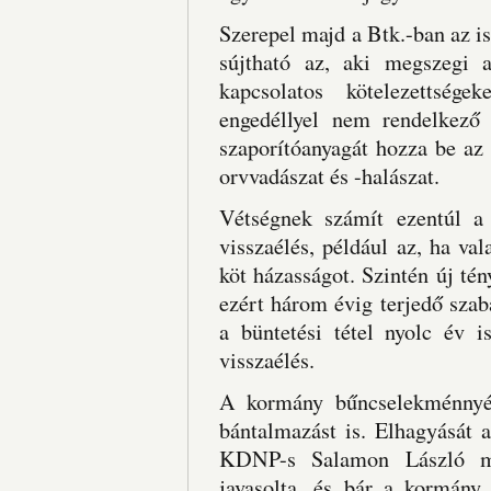
Szerepel majd a Btk.-ban az is
sújtható az, aki megszegi a
kapcsolatos kötelezettség
engedéllyel nem rendelkező 
szaporítóanyagát hozza be az 
orvvadászat és -halászat.
Vétségnek számít ezentúl a c
visszaélés, például az, ha v
köt házasságot. Szintén új té
ezért három évig terjedő szaba
a büntetési tétel nyolc év i
visszaélés.
A kormány bűncselekménnyé t
bántalmazást is. Elhagyását a
KDNP-s Salamon László m
javasolta, és bár a kormány