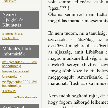
volt semmi ellenérv, csak
Történelem
"igazi"??!!
Obama semmivel nem tudta m
Nemzeti
Újságírásért
megoldás maradt: megsemmisít
Kitüntetés
Én nem tudom, mi a tanulság,
A kitüntetés és a
kitüntetettek.
szavazok, s látszólag az 
eszközzel megharcolt a követ
Működés, hírek,
az aljasság, amit Líbiában e
információk
magas munkanélküliség, a növ
Az Egyesület 2025. évi
növekvő serege (biztos sza
beszámolója
fenyegetőbb közelkeleti hely
Negyed évszázad
meggyöngült Amerikának. Ha
Ünnepeltünk
Az Egyesület 2024. évi
maradhat: Bush az oka minden
beszámolója
"Életműdíj
Nem tudok segíteni rajta, de
további közlemények
hogy fogom háborgó lelkemet 
Kiadványok