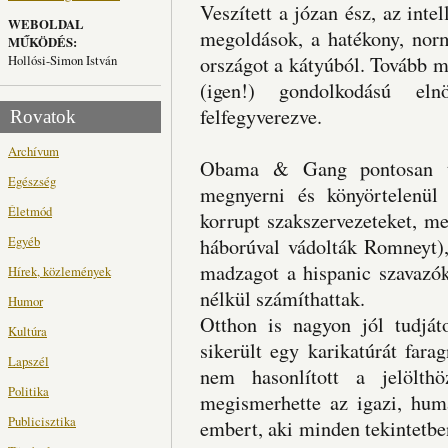
Veszített a józan ész, az int
WEBOLDAL
megoldások, a hatékony, norm
MŰKÖDÉS:
Hollósi-Simon István
országot a kátyúból. Tovább 
(igen!) gondolkodású el
felfegyverezve.
Rovatok
Archívum
Obama & Gang pontosan tud
Egészség
megnyerni és könyörtelenül 
Életmód
korrupt szakszervezeteket, me
Egyéb
háborúval vádolták Romneyt),
madzagot a hispanic szavazók
Hírek, közlemények
nélkül számíthattak.
Humor
Otthon is nagyon jól tudjá
Kultúra
sikerült egy karikatúrát far
Lapszél
nem hasonlított a jelölth
Politika
megismerhette az igazi, humá
Publicisztika
embert, aki minden tekintetbe