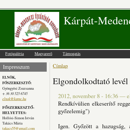
Kárpát-Medenc
Fotógaléria
Magyarerő
Támogatás
Címlap
Jelenlegi hely
Impresszum
ELNÖK,
Elgondolkodtató levél
FŐSZERKESZTŐ:
Gyöngyösi Zsuzsanna
+ 36 30 525 6745
2012, november 8 - 16:36
—
e
elnok@kame.hu
Rendkívülien elkeserítő regge
FŐSZERKESZTŐ-
győzelemig")
HELYETTES:
Hollósi-Simon István
Takács Mária
Igen. Győzött a hazugság, 
takacs55@gmail.com