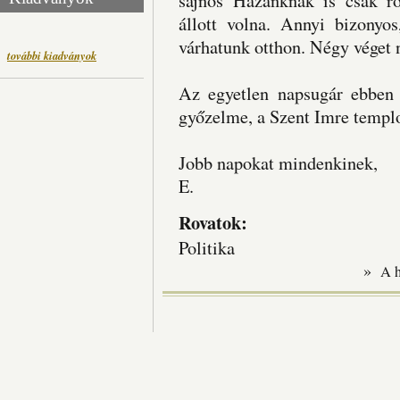
sajnos Hazánknak is csak r
állott volna. Annyi bizonyo
várhatunk otthon. Négy véget 
további kiadványok
Az egyetlen napsugár ebben a
győzelme, a Szent Imre templo
Jobb napokat mindenkinek,
E.
Rovatok:
Politika
»
A 