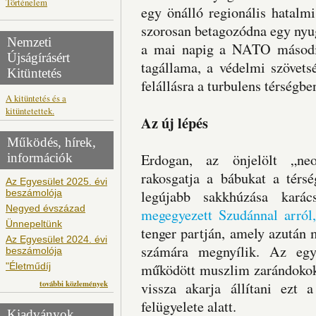
Történelem
egy önálló regionális hatalmi
szorosan betagozódna egy nyu
Nemzeti
a mai napig a NATO második 
Újságírásért
tagállama, a védelmi szövets
Kitüntetés
felállásra a turbulens térségbe
A kitüntetés és a
kitüntetettek.
Az új lépés
Működés, hírek,
információk
Erdogan, az önjelölt „neo
rakosgatja a bábukat a térsé
Az Egyesület 2025. évi
beszámolója
legújabb sakkhúzása karác
Negyed évszázad
megegyezett Szudánnal arról,
Ünnepeltünk
tenger partján, amely azután 
Az Egyesület 2024. évi
számára megnyílik. Az egyk
beszámolója
"Életműdíj
működött muszlim zarándoko
további közlemények
vissza akarja állítani ezt 
felügyelete alatt.
Kiadványok