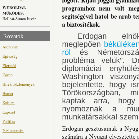
fogott. Rijád joggal gyanak
programhoz nem volt meg
WEBOLDAL
MŰKÖDÉS:
segítségével hatol be arab t
Hollósi-Simon István
a biztosítékok.
Erdogan elnök
Rovatok
meglepően
béküléke
Archívum
ról
és Németország
Egészség
probléma velük”. D
Életmód
diplomáciai enyhül
Egyéb
Washington viszon
bejelentette, hogy i
Hírek, közlemények
Törökországban, mi
Humor
kaptak arra, hogy
Kultúra
nyomoznak a munk
Lapszél
munkatársakkal szem
Politika
Erdogan gesztusainak a Nyuga
Publicisztika
számára a Nyugat elvesztette a