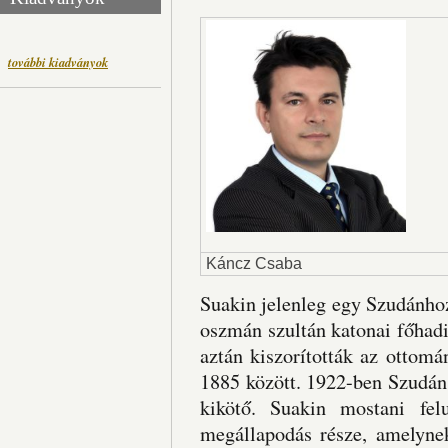
további kiadványok
Káncz Csaba
Suakin jelenleg egy Szudánhoz
oszmán szultán katonai főhadi
aztán kiszorították az ottomá
1885 között. 1922-ben Szudán 
kikötő. Suakin mostani fel
megállapodás része, amelynek