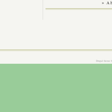
»
A 
Drupal theme