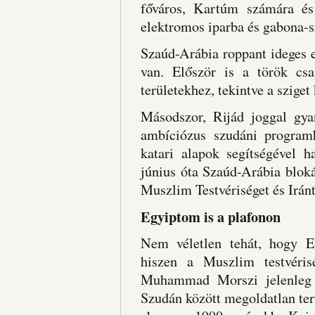
főváros, Kartúm számára és 
elektromos iparba és gabona-s
Szaúd-Arábia roppant ideges e
van. Először is a török csa
területekhez, tekintve a szige
Másodszor, Rijád joggal gy
ambíciózus szudáni program
katari alapok segítségével h
június óta Szaúd-Arábia bloká
Muszlim Testvériséget és Iránt
Egyiptom is a plafonon
Nem véletlen tehát, hogy Eg
hiszen a Muszlim testvéris
Muhammad Morszi jelenleg 
Szudán között megoldatlan ter