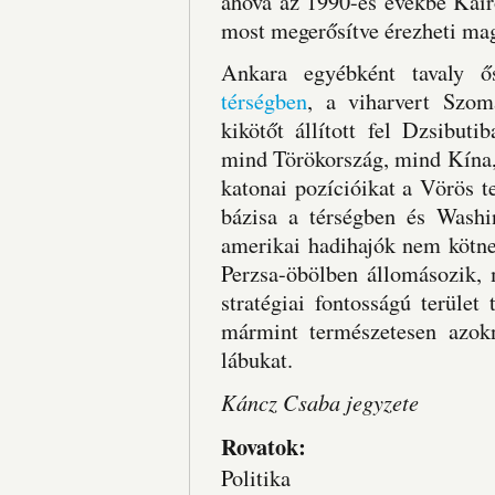
ahova az 1990-es évekbe Kair
most megerősítve érezheti magá
Ankara egyébként tavaly 
térségben
, a viharvert Szom
kikötőt állított fel Dzsibu
mind Törökország, mind Kína,
katonai pozícióikat a Vörös 
bázisa a térségben és Washi
amerikai hadihajók nem kötne
Perzsa-öbölben állomásozik, 
stratégiai fontosságú terület
mármint természetesen azok
lábukat.
Káncz Csaba jegyzete
Rovatok:
Politika