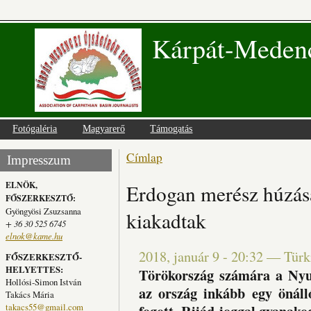
Kárpát-Medenc
Fotógaléria
Magyarerő
Támogatás
Címlap
Jelenlegi hely
Impresszum
ELNÖK,
Erdogan merész húzása
FŐSZERKESZTŐ:
Gyöngyösi Zsuzsanna
kiakadtak
+ 36 30 525 6745
elnok@kame.hu
2018, január 9 - 20:32
—
Türk
FŐSZERKESZTŐ-
HELYETTES:
Törökország számára a Nyuga
Hollósi-Simon István
az ország inkább egy önálló
Takács Mária
takacs55@gmail.com