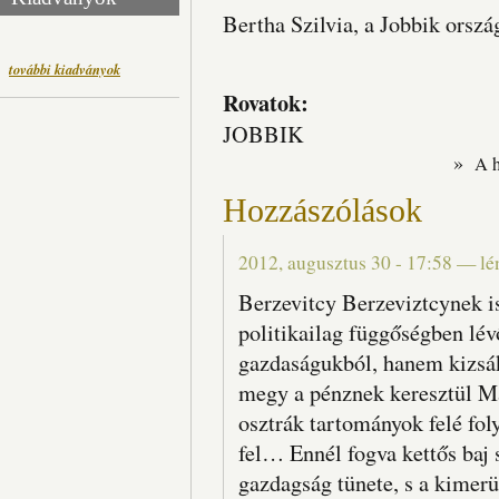
Bertha Szilvia, a Jobbik orszá
további kiadványok
Rovatok:
JOBBIK
»
A 
Hozzászólások
2012, augusztus 30 - 17:58
—
lé
Berzevitcy Berzeviztcynek i
politikailag függőségben lév
gazdaságukból, hanem kizsá
megy a pénznek keresztül M
osztrák tartományok felé fo
fel… Ennél fogva kettős baj 
gazdagság tünete, s a kimerü