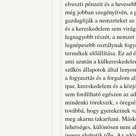
elveszti pénzeit és a hevese
még jobban szegényítvén, a p
gazdagítják a nemzeteket az 
és a kereskedelem sem virágo
legnagyobb részét, a nemzet 
legnépesebb osztálynak fogyas
termékek előállítása. Ez ad é
ami azután a külkereskedele
szűkös állapotok által lenyo
a fogyasztás és a forgalom al
ipar, kereskedelem és a közj
sem fordítható egészen az ad
mindenki törekszik, s öregség
továbbá, hogy gyerekeinek v
meg akarna takarítani. Más
lehetséges, különösen nem ak
ingere elvétetik tőle. Az ad