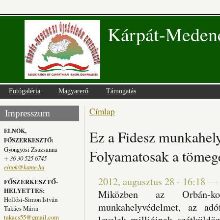
Kárpát-Medenc
Fotógaléria
Magyarerő
Támogatás
Címlap
Jelenlegi hely
Impresszum
ELNÖK,
Ez a Fidesz munkahel
FŐSZERKESZTŐ:
Gyöngyösi Zsuzsanna
Folyamatosak a tömege
+ 36 30 525 6745
elnok@kame.hu
2012, augusztus 28 - 16:18
—
FŐSZERKESZTŐ-
HELYETTES:
Miközben az Orbán-kor
Hollósi-Simon István
munkahelyvédelmet, az adóf
Takács Mária
takacs55@gmail.com
levelek millióinak szétküldö