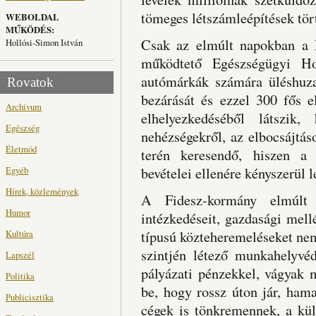
tömeges létszámleépítések tör
WEBOLDAL
MŰKÖDÉS:
Csak az elmúlt napokban a D
Hollósi-Simon István
működtető Egészségügyi H
autómárkák számára üléshuza
Rovatok
bezárását és ezzel 300 fős el
Archívum
elhelyezkedéséből látszi
Egészség
nehézségekről, az elbocsájtás
Életmód
terén keresendő, hiszen a
Egyéb
bevételei ellenére kényszerül l
Hírek, közlemények
A Fidesz-kormány elmúlt 
Humor
intézkedéseit, gazdasági mell
Kultúra
típusú közteheremeléseket ne
szintjén létező munkahelyvé
Lapszél
pályázati pénzekkel, vágyak 
Politika
be, hogy rossz úton jár, ha
Publicisztika
cégek is tönkremennek, a kül