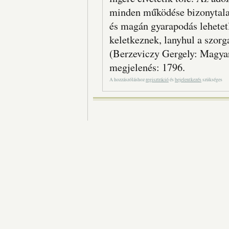
minden működése bizonytalan
és magán gyarapodás lehetetl
keletkeznek, lanyhul a szorg
(Berzeviczy Gergely: Magyar
megjelenés: 1796.
A hozzászóláshoz
regisztráció
és
bejelentkezés
szükséges