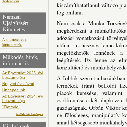
Történelem
kiszámíthatatlanul változó pi
fog omlani.
Nemzeti
Nem csak a Munka Törvénykön
Újságírásért
Kitüntetés
megkérdezni a munkáltatókat
adózási vonatkozású törvénye
A kitüntetés és a
utána – is hasznos lenne kikér
kitüntetettek.
megelőzhetők lennének a v
Működés, hírek,
leépítések. Ez lenne az el
információk
konzultáció és munkahelyvéd
Az Egyesület 2025. évi
A Jobbik szerint a hazánkban g
beszámolója
Negyed évszázad
termékek iránti belföldi fiz
Ünnepeltünk
piacok keresése, valamint
Az Egyesület 2024. évi
csökkentése a két alapköve a
beszámolója
gazdaságnak. Orbán Viktor kor
"Életműdíj
ne fölösleges, manipulatív k
további közlemények
annál kétségesebb munkahely
Kiadványok