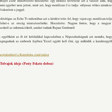
 Bayer Zsolt műsorvezető hozzátette: egy morális felvetésre azt a választ adni, ho
mmi egyebet nem jelent, mint azt, hogy morálisan ő is tudja: súlyosan vétkes mindez
 takarózni a joggal.
litológus az Echo Tv műsorában azt a kérdést tette fel, hogy vajon egy morálisan telj
lehet-e az ország miniszterelnöke. Hozzátette: Nagyon fontos, hogy a magyar
azokról az információkról, amiket tudunk Bajnai Gordonról
 egyébként az őt ért kritikákkal kapcsolatban a Népszabadságnak azt mondta, hog
egragadnak az emberek fejében."Ezzel együtt kell élni, így működik a karaktergyilk
megtekinthető a Korrektúra című műsor
Tolvajok ideje (Pesty Fekete doboz)