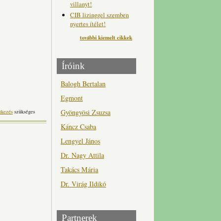
villanyt!
CIB lizinggel szemben
nyertes ítélet!
további kiemelt cikkek
Íróink
Balogh Bertalan
Egmont
Gyöngyösi Zsuzsa
tkezés
szükséges
Káncz Csaba
Lengyel János
Dr. Nagy Attila
Takács Mária
Dr. Virág Ildikó
Partnerek