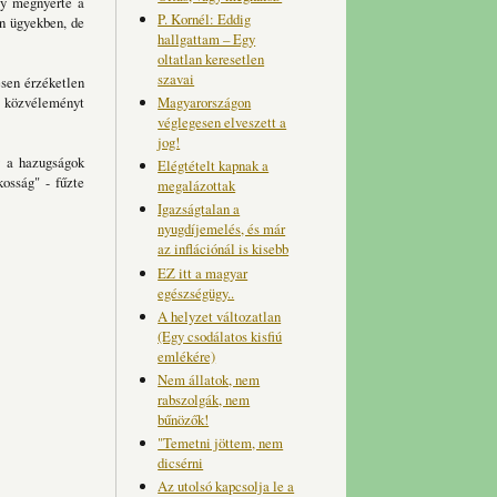
gy megnyerte a
P. Kornél: Eddig
en ügyekben, de
hallgattam – Egy
oltatlan keresetlen
szavai
esen érzéketlen
Magyarországon
 közvéleményt
véglegesen elveszett a
jog!
y a hazugságok
Elégtételt kapnak a
osság" - fűzte
megalázottak
Igazságtalan a
nyugdíjemelés, és már
az inflációnál is kisebb
EZ itt a magyar
egészségügy..
A helyzet változatlan
(Egy csodálatos kisfiú
emlékére)
Nem állatok, nem
rabszolgák, nem
bűnözők!
"Temetni jöttem, nem
dicsérni
Az utolsó kapcsolja le a