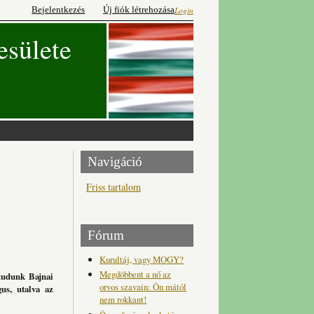
Bejelentkezés
Új fiók létrehozása
Login
esülete
Navigáció
Friss tartalom
Fórum
Kurultáj, vagy MOGY?
Megdöbbent a nő az
 tudunk Bajnai
orvos szavain: Ön mától
us, utalva az
nem rokkant!