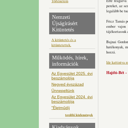
Erre reagálva
Történelem
pereket, az se
legalább be tud
Nemzeti
Fricz Tamás po
Újságírásért
ember vajon 
Kitüntetés
tájékoztassuk 
A kitüntetés és a
Bajnai Gordon
kitüntetettek.
hatékonyak, m
hozzá.
Működés, hírek,
Ide kattintva 
információk
Hajdú-Bét - 
Az Egyesület 2025. évi
beszámolója
Negyed évszázad
Ünnepeltünk
Az Egyesület 2024. évi
beszámolója
"Életműdíj
további közlemények
Kiadványok