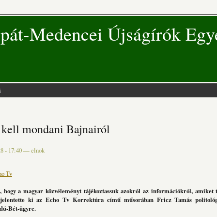
pát-Medencei Újságírók Egy
s
 hely
 kell mondani Bajnairól
8 - 17:40
—
elnok
ho Tv
, hogy a magyar közvéleményt tájékoztassuk azokról az információkról, amiket
jelentette ki az Echo Tv Korrektúra című műsorában Fricz Tamás politológ
jdú-Bét-ügyre.