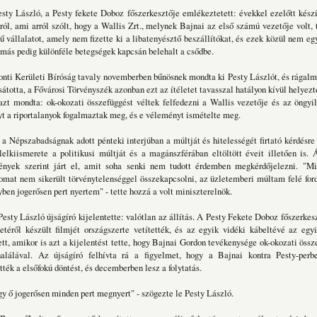
ty László, a Pesty fekete Doboz főszerkesztője emlékeztetett: évekkel ezelőtt készí
ól, ami arról szólt, hogy a Wallis Zrt., melynek Bajnai az első számú vezetője volt, 
 vállalatot, amely nem fizette ki a libatenyésztő beszállítókat, és ezek közül nem eg
, más pedig különféle betegségek kapcsán belehalt a csődbe.
nti Kerületi Bíróság tavaly novemberben bűnösnek mondta ki Pesty Lászlót, és rágalm
sátotta, a Fővárosi Törvényszék azonban ezt az ítéletet tavasszal hatályon kívül helyezt
azt mondta: ok-okozati összefüggést véltek felfedezni a Wallis vezetője és az öngyi
 a riportalanyok fogalmaztak meg, és e véleményt ismételte meg.
a Népszabadságnak adott pénteki interjúban a múltját és hitelességét firtató kérdésre 
lelkiismerete a politikusi múltját és a magánszférában eltöltött éveit illetően is. Á
ények szerint járt el, amit soha senki nem tudott érdemben megkérdőjelezni. "Mi
omat nem sikerült törvénytelenséggel összekapcsolni, az üzletemberi múltam felé fo
yben jogerősen pert nyertem" - tette hozzá a volt miniszterelnök.
Pesty László újságíró kijelentette: valótlan az állítás. A Pesty Fekete Doboz főszerkesz
téről készült filmjét országszerte vetítették, és az egyik vidéki kábeltévé az egyi
tett, amikor is azt a kijelentést tette, hogy Bajnai Gordon tevékenysége ok-okozati öss
lálával. Az újságíró felhívta rá a figyelmet, hogy a Bajnai kontra Pesty-per
ék a elsőfokú döntést, és decemberben lesz a folytatás.
y ő jogerősen minden pert megnyert" - szögezte le Pesty László.