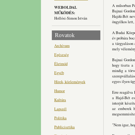
A műsorban Pes
WEBOLDAL
Bajnai Gordonr
MŰKÖDÉS:
Hajdú-Bét nevű
Hollósi-Simon István
öngyilkos lett
A Budai Közpo
Rovatok
év próbára boc
a tárgyaláson 
Archívum
mely véleményt
Egészség
Bajnai Gordon 
Életmód
hogy tiszta a 
mindig a törv
Egyéb
szerepvállalás
egyes ilyen üg
Hírek, közlemények
Humor
Erre reagálva 
a Hajd-Bét ese
Kultúra
interjút készí
az emberek ha
Lapszél
megsemmisített
Politika
"Nem igaz, hog
Publicisztika