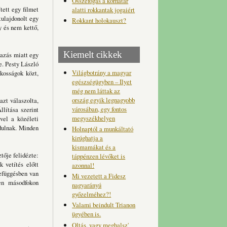
Összefogás a korhatár
tett egy filmet
alatti rokkantak jogaiért
tulajdonolt egy
Rokkant holokauszt?
y és nem kettő,
Kiemelt cikkek
azás miatt egy
e. Pesty László
Világbotrány a magyar
lkosságok közt,
egészségügyben – Ilyet
még nem láttak az
ország egyik legnagyobb
azt válaszolta,
városában, egy fontos
llítása szerint
megyszékhelyen
vel a közéleti
rdulnak. Minden
Holnaptól a munkáltató
kirúghatja a
kismamákat és a
tője felidézte:
táppénzen lévőket is
k vetítés előtt
azonnal!
zefüggésben van
Mi vezetett a Fidesz
ben másodfokon
nagyarányú
győzelméhez?!
Valami beindult Trianon
ügyében is.
Oltás, vagy meghalsz'