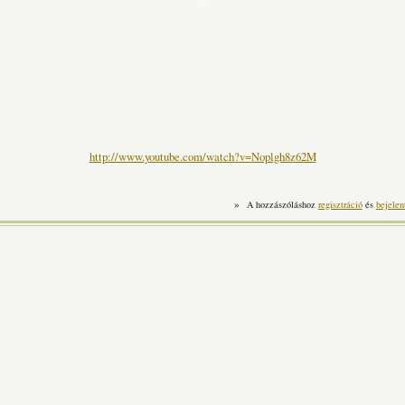
http://www.youtube.com/watch?v=Noplgh8z62M
»
A hozzászóláshoz
regisztráció
és
bejelen