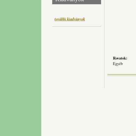
további kiadványok
Rovatok:
Egyéb