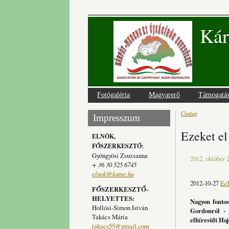
Kár
Fotógaléria
Magyarerő
Támogatá
Címlap
Jelenlegi
Impresszum
Ezeket el
ELNÖK,
FŐSZERKESZTŐ:
Gyöngyösi Zsuzsanna
2012, október 2
+ 36 30 525 6745
elnok@kame.hu
2012-10-27
Ec
FŐSZERKESZTŐ-
HELYETTES:
Nagyon fontos
Hollósi-Simon István
Gordonról - 
Takács Mária
elhíresült Ha
takacs55@gmail.com