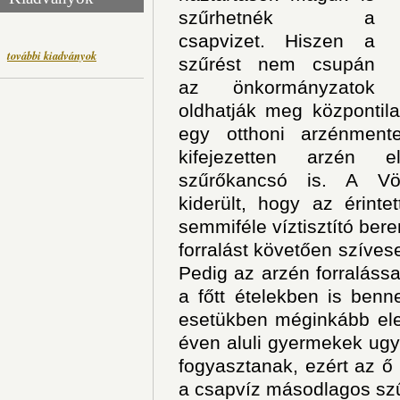
szűrhetnék a
csapvizet. Hiszen a
további kiadványok
szűrést nem csupán
az önkormányzatok
oldhatják meg központi
egy otthoni arzénmente
kifejezetten arzén elt
szűrőkancsó is. A Vör
kiderült, hogy az érint
semmiféle víztisztító be
forralást követően szíves
Pedig az arzén forralással
a főtt ételekben is ben
esetükben méginkább ele
éven aluli gyermekek ugy
fogyasztanak, ezért az 
a csapvíz másodlagos sz