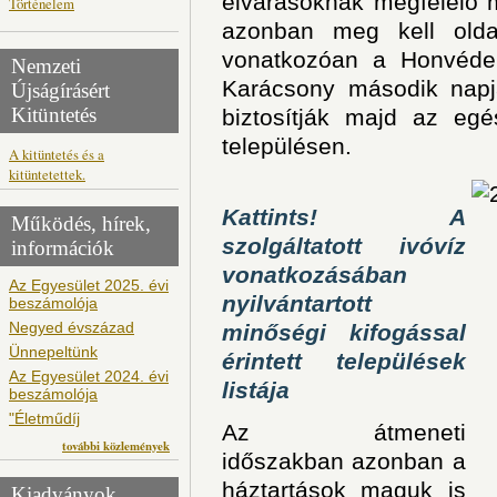
elvárásoknak megfelelő m
Történelem
azonban meg kell oldan
vonatkozóan a Honvédel
Nemzeti
Karácsony második napjá
Újságírásért
Kitüntetés
biztosítják majd az eg
településen.
A kitüntetés és a
kitüntetettek.
Kattints! A
Működés, hírek,
szolgáltatott ivóvíz
információk
vonatkozásában
Az Egyesület 2025. évi
nyilvántartott
beszámolója
Negyed évszázad
minőségi kifogással
Ünnepeltünk
érintett települések
Az Egyesület 2024. évi
listája
beszámolója
"Életműdíj
Az átmeneti
további közlemények
időszakban azonban a
háztartások maguk is
Kiadványok