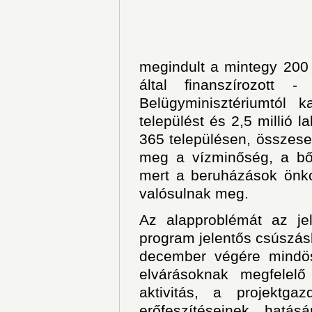
megindult a mintegy 200 
által finanszírozott -
Belügyminisztériumtól k
települést és 2,5 millió l
365 településen, összese
meg a vízminőség, a bőv
mert a beruházások önko
valósulnak meg.
Az alapproblémát az jel
program jelentős csúszásb
december végére mindös
elvárásoknak megfelelő
aktivitás, a projektg
erőfeszítéseinek hatás