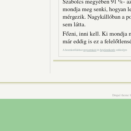
Szabolcs megyében 91 %- az 
mondja meg senki, hogyan l
mérgezik. Nagykállóban a pol
sem látta.
Főzni, inni kell. Ki mondja
már eddig is ez a felelőtlen
A hozzászóláshoz
regisztráció
és
bejelentkezés
szükséges
Drupal theme