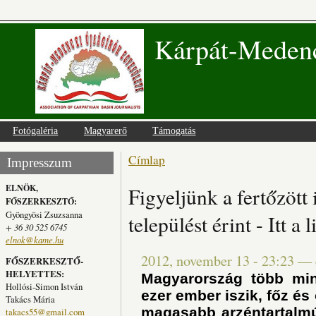
Kárpát-Medenc
Fotógaléria
Magyarerő
Támogatás
Címlap
Jelenlegi hely
Impresszum
ELNÖK,
Figyeljünk a fertőzött
FŐSZERKESZTŐ:
Gyöngyösi Zsuzsanna
települést érint - Itt a l
+ 36 30 525 6745
elnok@kame.hu
2012, november 13 - 23:23
—
FŐSZERKESZTŐ-
HELYETTES:
Magyarország több min
Hollósi-Simon István
ezer ember iszik, főz é
Takács Mária
magasabb arzéntartalmú 
takacs55@gmail.com