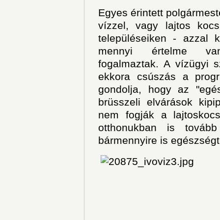
Egyes érintett polgármes
vízzel, vagy lajtos kocs
településeiken - azzal
mennyi értelme van
fogalmaztak. A vízügyi 
ekkora csúszás a progr
gondolja, hogy az "egés
brüsszeli elvárások kip
nem fogják a lajtoskocs
otthonukban is továb
bármennyire is egészségt