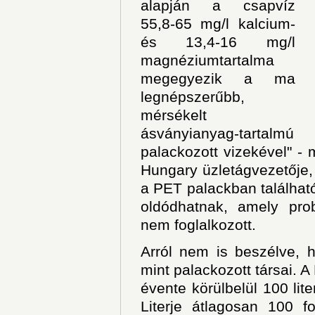
alapján a csapvíz
55,8-65 mg/l kalcium-
és 13,4-16 mg/l
magnéziumtartalma
megegyezik a ma
legnépszerűbb,
mérsékelt
ásványianyag-tartalmú
palackozott vizekével" - 
Hungary üzletágvezetője, a
a PET palackban találhat
oldódhatnak, amely pro
nem foglalkozott.
Arról nem is beszélve, 
mint palackozott társai. 
évente körülbelül 100 lit
Literje átlagosan 100 f