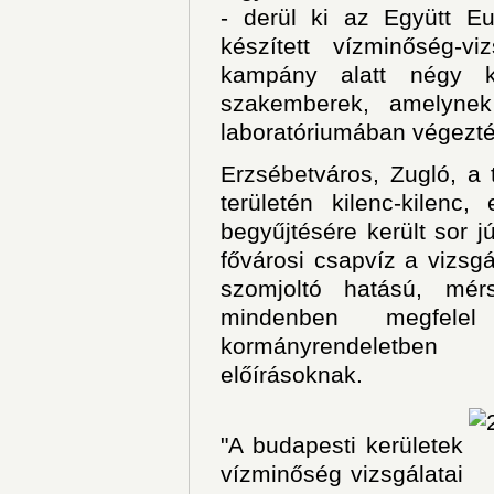
- derül ki az Együtt Eu
készített vízminőség-vi
kampány alatt négy ke
szakemberek, amelyne
laboratóriumában végezté
Erzsébetváros, Zugló, a
területén kilenc-kilenc
begyűjtésére került sor jú
fővárosi csapvíz a vizsgá
szomjoltó hatású, mér
mindenben megfel
kormányrendeletben 
előírásoknak.
"A budapesti kerületek
vízminőség vizsgálatai