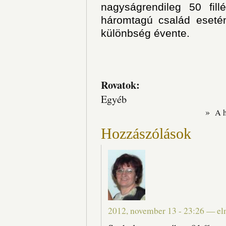
nagyságrendileg 50 fill
háromtagú család esetén
különbség évente.
Rovatok:
Egyéb
»
A 
Hozzászólások
2012, november 13 - 23:26
—
el