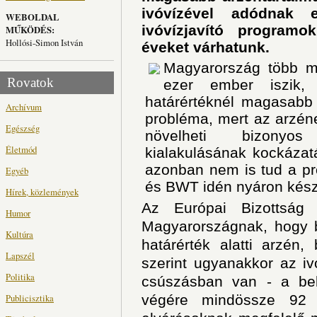
ivóvízével adódnak 
WEBOLDAL
ivóvízjavító program
MŰKÖDÉS:
Hollósi-Simon István
éveket várhatunk.
Magyarország több mi
Rovatok
ezer ember iszik
határértéknél magasabb 
Archívum
probléma, mert az arzén
Egészség
növelheti bizonyo
Életmód
kialakulásának kockázatá
azonban nem is tud a pro
Egyéb
és BWT idén nyáron készí
Hírek, közlemények
Az Európai Bizottság 
Humor
Magyarországnak, hogy b
Kultúra
határérték alatti arzén, 
Lapszél
szerint ugyanakkor az iv
Politika
csúszásban van - a bel
Publicisztika
végére mindössze 92 