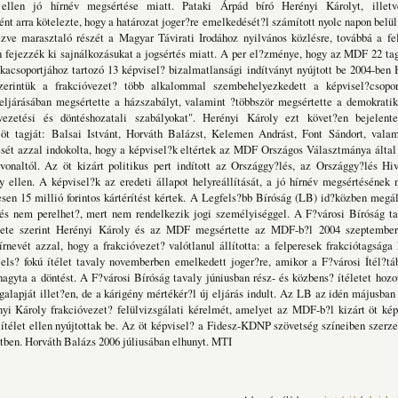
 ellen jó hírnév megsértése miatt. Pataki Árpád bíró Herényi Károlyt, ille
ént arra kötelezte, hogy a határozat joger?re emelkedését?l számított nyolc napon belül 
ézve marasztaló részét a Magyar Távirati Irodához nyilvános közlésre, továbbá a fe
 fejezzék ki sajnálkozásukat a jogsértés miatt. A per el?zménye, hogy az MDF 22 tag
acsoportjához tartozó 13 képvisel? bizalmatlansági indítványt nyújtott be 2004-ben
zerintük a frakcióvezet? több alkalommal szembehelyezkedett a képvisel?csopo
 eljárásában megsértette a házszabályt, valamint ?többször megsértette a demokrati
vezetési és döntéshozatali szabályokat". Herényi Károly ezt követ?en bejelente
öt tagját: Balsai Istvánt, Horváth Balázst, Kelemen Andrást, Font Sándort, valam
ését azzal indokolta, hogy a képvisel?k eltértek az MDF Országos Választmánya által
yvonaltól. Az öt kizárt politikus pert indított az Országgy?lés, az Országgy?lés Hi
 ellen. A képvisel?k az eredeti állapot helyreállítását, a jó hírnév megsértésének 
sen 15 millió forintos kártérítést kértek. A Legfels?bb Bíróság (LB) id?közben megál
és nem perelhet?, mert nem rendelkezik jogi személyiséggel. A F?városi Bíróság ta
lete szerint Herényi Károly és az MDF megsértette az MDF-b?l 2004 szeptember
írnevét azzal, hogy a frakcióvezet? valótlanul állította: a felperesek frakciótagsága 
els? fokú ítélet tavaly novemberben emelkedett joger?re, amikor a F?városi Ítél?táb
agyta a döntést. A F?városi Bíróság tavaly júniusban rész- és közbens? ítéletet hozo
galapját illet?en, de a kárigény mértékér?l új eljárás indult. Az LB az idén májusban 
i Károly frakcióvezet? felülvizsgálati kérelmét, amelyet az MDF-b?l kizárt öt kép
 ítélet ellen nyújtottak be. Az öt képvisel? a Fidesz-KDNP szövetség színeiben szer
tben. Horváth Balázs 2006 júliusában elhunyt. MTI