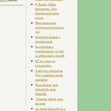
tkezés
szükséges
P. Kornél: Eddig
hallgattam – Egy
oltatlan keresetlen
szavai
Magyarországon
véglegesen elveszett a
jog!
Elégtételt kapnak a
megalázottak
Igazságtalan a
nyugdíjemelés, és már
az inflációnál is kisebb
EZ itt a magyar
egészségügy..
A helyzet változatlan
(Egy csodálatos kisfiú
emlékére)
Nem állatok, nem
rabszolgák, nem
bűnözők!
"Temetni jöttem, nem
dicsérni
Az utolsó kapcsolja le a