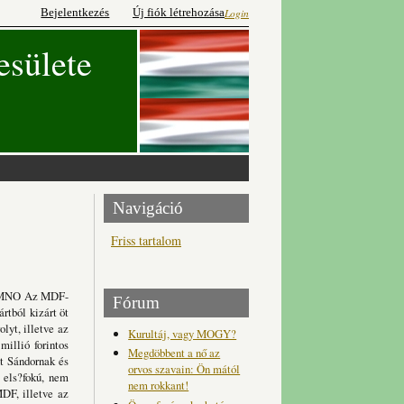
Bejelentkezés
Új fiók létrehozása
Login
esülete
Navigáció
Friss tartalom
5 MNO Az MDF-
Fórum
rtból kizárt öt
lyt, illetve az
Kurultáj, vagy MOGY?
illió forintos
Megdöbbent a nő az
nt Sándornak és
orvos szavain: Ön mától
 els?fokú, nem
nem rokkant!
MDF, illetve az