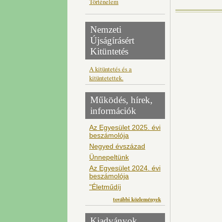
Történelem
Nemzeti
Újságírásért
Kitüntetés
A kitüntetés és a
kitüntetettek.
Működés, hírek,
információk
Az Egyesület 2025. évi
beszámolója
Negyed évszázad
Ünnepeltünk
Az Egyesület 2024. évi
beszámolója
"Életműdíj
további közlemények
Kiadványok