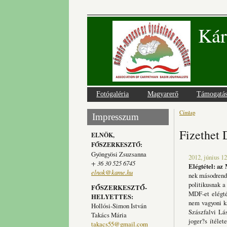
Kár
Fotógaléria
Magyarerő
Támogatá
Címlap
Jelenlegi
Impresszum
Fizethet 
ELNÖK,
FŐSZERKESZTŐ:
Gyöngyösi Zsuzsanna
2012, június 12
+ 36 30 525 6745
Elégtétel: az
elnok@kame.hu
nek másodrend?
politikusnak a
FŐSZERKESZTŐ-
MDF-et elégté
HELYETTES:
nem vagyoni ká
Hollósi-Simon István
Szászfalvi Lá
Takács Mária
joger?s ítélet
takacs55@gmail.com