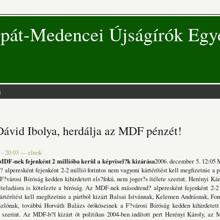
pát-Medencei Újságírók Egy
s
 hely
Dávid Ibolya, herdálja az MDF pénzét!
 - 20:03
—
elnok
 MDF-nek fejenként 2 millióba kerül a képvisel?k kizárása
2006. december 5. 12:0
 alperesként fejenként 2-2 millió forintos nem vagyoni kártérítést kell megfizetnie a pá
 F?városi Bíróság kedden kihirdetett els?fokú, nem joger?s ítélete szerint. Herényi Káro
teladásra is kötelezte a bíróság. Az MDF-nek másodrend? alperesként fejenként 2-2 m
rtérítést kell megfizetnie a pártból kizárt Balsai Istvánnak, Kelemen Andrásnak, Fo
szlónak, továbbá Horváth Balázs örököseinek a F?városi Bíróság kedden kihirdetett
e szerint. Az MDF-b?l kizárt öt politikus 2004-ben indított pert Herényi Károly, az 