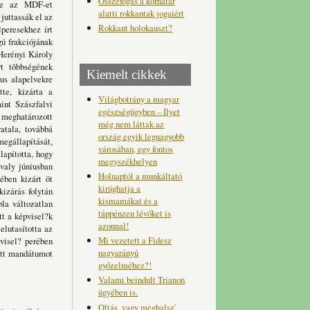
Összefogás a korhatár
tve az MDF-et
alatti rokkantak jogaiért
juttassák el az
Rokkant holokauszt?
lperesekhez írt
ú frakciójának
 Herényi Károly
rt többségének
Kiemelt cikkek
kus alapelvekre
tte, kizárta a
Világbotrány a magyar
int Szászfalvi
egészségügyben – Ilyet
 meghatározott
még nem láttak az
vatala, továbbá
ország egyik legnagyobb
megállapítását,
városában, egy fontos
lapította, hogy
megyszékhelyen
valy júniusban
Holnaptól a munkáltató
ében kizárt öt
kirúghatja a
kizárás folytán
kismamákat és a
la változatlan
táppénzen lévőket is
tt a képvisel?k
azonnal!
elutasította az
Mi vezetett a Fidesz
visel? perében
nagyarányú
zett mandátumot
győzelméhez?!
Valami beindult Trianon
ügyében is.
Oltás, vagy meghalsz'