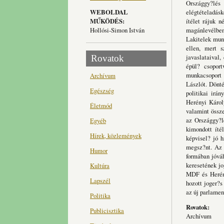
Országgy?lés
WEBOLDAL
elégtételadásk
MŰKÖDÉS:
ítélet rájuk n
Hollósi-Simon István
magánlevélben
Lakitelek munk
ellen, mert s
javaslataival,
Rovatok
épül? csoport
munkacsoport 
Archívum
Lászlót. Dönt
Egészség
politikai irán
Herényi Károly
Életmód
valamint össze
az Országgy?l
Egyéb
kimondott íté
Hírek, közlemények
képvisel? jó h
megsz?nt. Az 
Humor
formában jóváh
keresetének jo
Kultúra
MDF és Herény
Lapszél
hozott joger?s
az új parlamen
Politika
Rovatok:
Publicisztika
Archívum