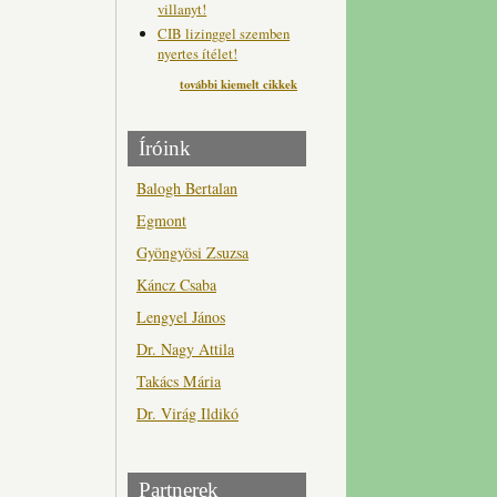
villanyt!
CIB lizinggel szemben
nyertes ítélet!
további kiemelt cikkek
Íróink
Balogh Bertalan
Egmont
Gyöngyösi Zsuzsa
Káncz Csaba
Lengyel János
Dr. Nagy Attila
Takács Mária
Dr. Virág Ildikó
Partnerek