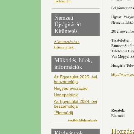
Történelem
Polgármest
Újpesti Vagyo
Nemzeti
Németh Ildikó
Újságírásért
Kitüntetés
2012. novembe
Tisztelettel:
A kitüntetés és a
Brunner Stefán
kitüntetettek.
Túlélés 98 Egy
Vas Megyei Sz
Működés, hírek,
Hungária Tele
információk
http://www.y
Az Egyesület 2025. évi
beszámolója
Negyed évszázad
Ünnepeltünk
Az Egyesület 2024. évi
beszámolója
Rovatok:
"Életműdíj
Életmód
további közlemények
Hozzás
Kiadványok