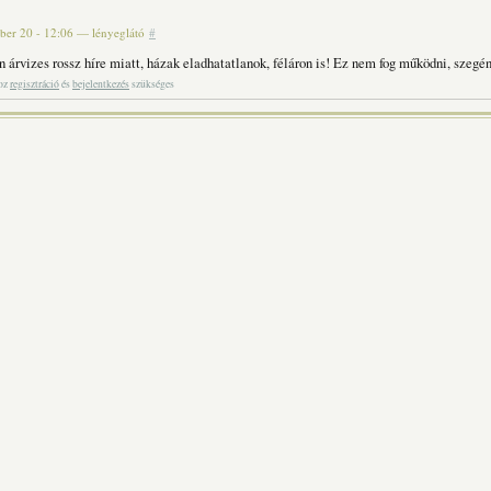
er 20 - 12:06
—
lényeglátó
#
n árvizes rossz híre miatt, házak eladhatatlanok, féláron is! Ez nem fog működni, szegé
hoz
regisztráció
és
bejelentkezés
szükséges