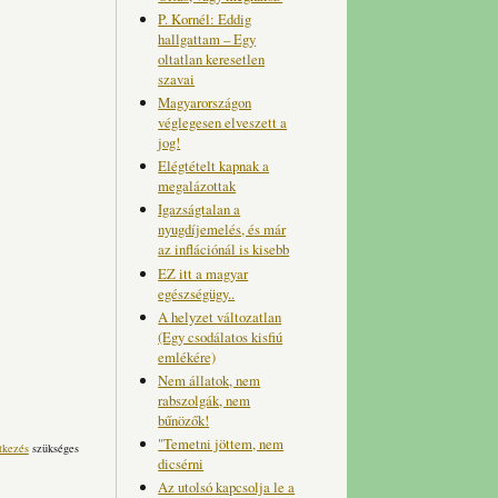
P. Kornél: Eddig
hallgattam – Egy
oltatlan keresetlen
szavai
Magyarországon
véglegesen elveszett a
jog!
Elégtételt kapnak a
megalázottak
Igazságtalan a
nyugdíjemelés, és már
az inflációnál is kisebb
EZ itt a magyar
egészségügy..
A helyzet változatlan
(Egy csodálatos kisfiú
emlékére)
Nem állatok, nem
rabszolgák, nem
bűnözők!
"Temetni jöttem, nem
tkezés
szükséges
dicsérni
Az utolsó kapcsolja le a