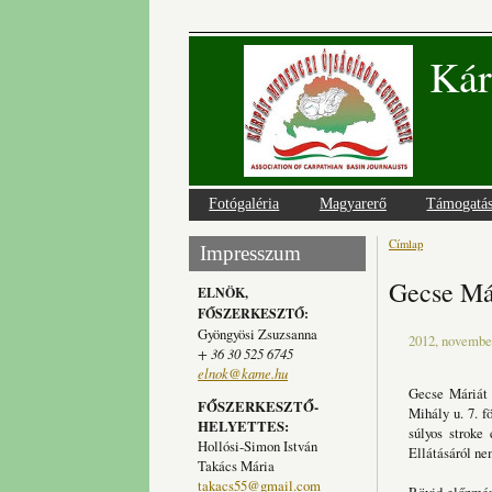
Kár
Fotógaléria
Magyarerő
Támogatá
Címlap
Jelenlegi
Impresszum
Gecse Már
ELNÖK,
FŐSZERKESZTŐ:
Gyöngyösi Zsuzsanna
2012, november
+ 36 30 525 6745
elnok@kame.hu
Gecse Máriát 
FŐSZERKESZTŐ-
Mihály u. 7. f
HELYETTES:
súlyos stroke
Hollósi-Simon István
Ellátásáról ne
Takács Mária
takacs55@gmail.com