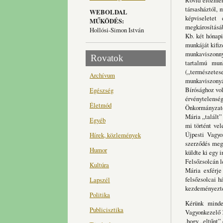
Rövid előzmény
társasháztól, 
WEBOLDAL
képviseletet
MŰKÖDÉS:
megkárosításáb
Hollósi-Simon István
Kb. két hónapi
munkáját kifiz
munkaviszonnyá
Rovatok
tartalmú munk
(„természete
Archívum
munkaviszonyá
Bírósághoz vol
Egészség
érvénytelensé
Életmód
Önkormányzaté/
Mária „talált”
Egyéb
mi történt vel
Újpesti Vagyo
Hírek, közlemények
szerződés megk
Humor
küldte ki egy 
Felsőzsolcán l
Kultúra
Mária exférje
felsőzsolcai h
Lapszél
kezdeményeztek
Politika
Kérünk minden
Publicisztika
Vagyonkezelő 
,hogy „eltűnt”