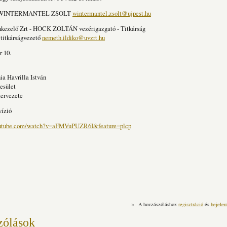
er WINTERMANTEL ZSOLT
wintermantel.zsolt@ujpest.hu
nkezelő Zrt - HOCK ZOLTÁN vezérigazgató - Titkárság
 titkárságvezető
nemeth.ildiko@uvzrt.hu
r 10.
ia Havrilla István
esület
ervezete
vízió
outube.com/watch?v=aFMVuPUZR6I&feature=plcp
»
A hozzászóláshoz
regisztráció
és
bejelen
zólások