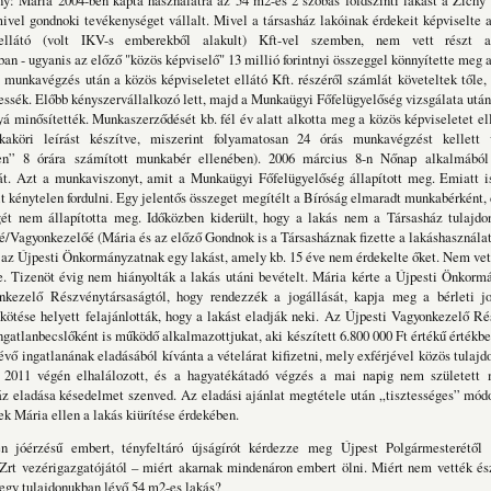
: Mária 2004-ben kapta használatra az 54 m2-es 2 szobás földszinti lakást a Zichy 
mivel gondnoki tevékenységet vállalt. Mivel a társasház lakóinak érdekeit képviselte 
 ellátó (volt IKV-s emberekből alakult) Kft-vel szemben, nem vett részt a
an - ugyanis az előző "közös képviselő" 13 millió forintnyi összeggel könnyítette meg 
 munkavégzés után a közös képviseletet ellátó Kft. részéről számlát követeltek tőle,
essék. Előbb kényszervállalkozó lett, majd a Munkaügyi Főfelügyelőség vizsgálata utá
 minősítették. Munkaszerződését kb. fél év alatt alkotta meg a közös képviseletet ell
aköri leírást készítve, miszerint folyamatosan 24 órás munkavégzést kellett 
sen” 8 órára számított munkabér ellenében). 2006 március 8-n Nőnap alkalmából
t. Azt a munkaviszonyt, amit a Munkaügyi Főfelügyelőség állapított meg. Emiatt 
t kénytelen fordulni. Egy jelentős összeget megítélt a Bíróság elmaradt munkabérként,
gét nem állapította meg. Időközben kiderült, hogy a lakás nem a Társasház tulajd
Vagyonkezelőé (Mária és az előző Gondnok is a Társasháznak fizette a lakáshasználati
 az Újpesti Önkormányzatnak egy lakást, amely kb. 15 éve nem érdekelte őket. Nem vet
e. Tizenöt évig nem hiányolták a lakás utáni bevételt. Mária kérte a Újpesti Önkorm
nkezelő Részvénytársaságtól, hogy rendezzék a jogállását, kapja meg a bérleti jo
ötése helyett felajánlották, hogy a lakást eladják neki. Az Újpesti Vagyonkezelő R
ingatlanbecslőként is működő alkalmazottjukat, aki készített 6.800 000 Ft értékű értékbe
évő ingatlanának eladásából kívánta a vételárat kifizetni, mely exférjével közös tulajdo
 2011 végén elhalálozott, és a hagyatékátadó végzés a mai napig nem született
áz eladása késedelmet szenved. Az eladási ajánlat megtétele után „tisztességes” mód
 Mária ellen a lakás kiürítése érdekében.
 jóérzésű embert, tényfeltáró újságírót kérdezze meg Újpest Polgármesterétől
Zrt vezérigazgatójától – miért akarnak mindenáron embert ölni. Miért nem vették ész
 egy tulajdonukban lévő 54 m2-es lakás?