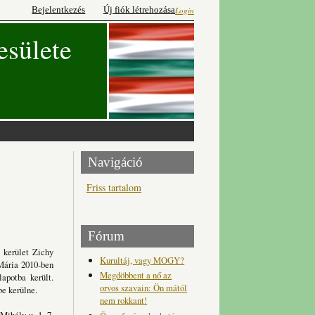
Bejelentkezés
Új fiók létrehozása
Login
esülete
Navigáció
Friss tartalom
Fórum
 kerület Zichy
Kurultáj, vagy MOGY?
 Mária 2010-ben
Megdöbbent a nő az
apotba került.
orvos szavain: Ön mától
be kerülne.
nem rokkant!