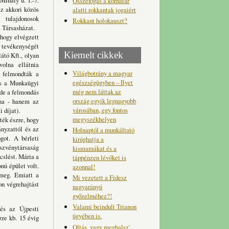
Mihály u. 1.-7.
Összefogás a korhatár
az akkori közös
alatti rokkantak jogaiért
 tulajdonosok
Rokkant holokauszt?
a Társasházat.
 hogy elvégzett
n tevékenységét
Kiemelt cikkek
átó Kft., olyan
volna ellátnia
Világbotrány a magyar
 felmondták a
egészségügyben – Ilyet
is a Munkaügyi
még nem láttak az
 de a felmondás
ország egyik legnagyobb
ona - hanem az
városában, egy fontos
 díjat).
megyszékhelyen
ték észre, hogy
ányzattól és az
Holnaptól a munkáltató
got. A bérleti
kirúghatja a
észvénytársaság
kismamákat és a
cslést. Mária a
táppénzen lévőket is
nú épület volt.
azonnal!
 meg. Emiatt a
Mi vezetett a Fidesz
on végrehajtást
nagyarányú
győzelméhez?!
Valami beindult Trianon
 és az Újpesti
ügyében is.
re kb. 15 évig
Oltás, vagy meghalsz'