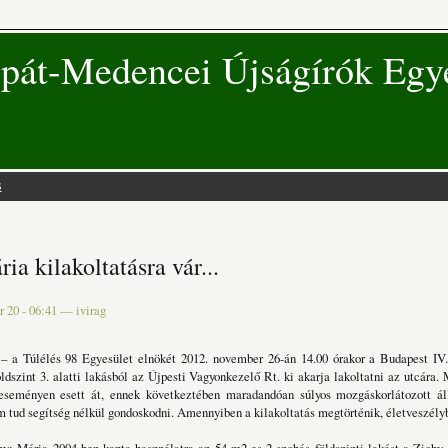
pát-Medencei Újságírók Egy
s
 hely
ia kilakoltatásra vár...
 20 - 06:41
—
ivirag
– a Túlélés 98 Egyesület elnökét 2012. november 26-án 14.00 órakor a Budapest IV.
öldszint 3. alatti lakásból az Újpesti Vagyonkezelő Rt. ki akarja lakoltatni az utcára.
 eseményen esett át, ennek következtében maradandóan súlyos mozgáskorlátozott áll
m tud segítség nélkül gondoskodni. Amennyiben a kilakoltatás megtörténik, életveszély