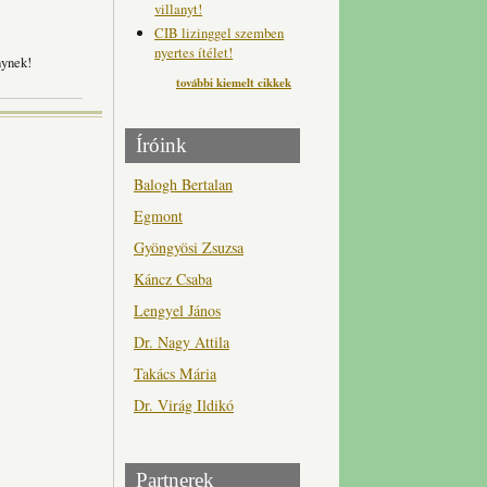
villanyt!
CIB lizinggel szemben
nyertes ítélet!
nynek!
további kiemelt cikkek
Íróink
Balogh Bertalan
Egmont
Gyöngyösi Zsuzsa
Káncz Csaba
Lengyel János
Dr. Nagy Attila
Takács Mária
Dr. Virág Ildikó
Partnerek