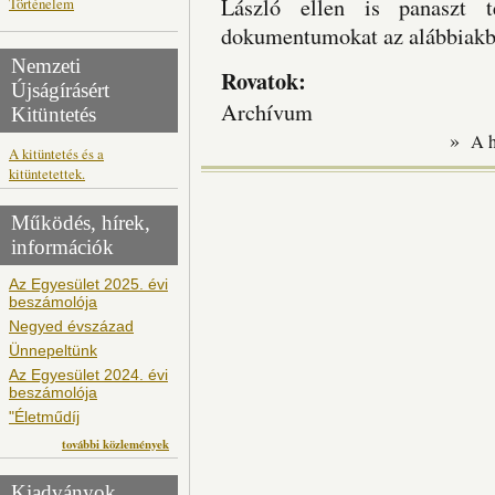
László ellen is panaszt t
Történelem
dokumentumokat az alábbiakba
Nemzeti
Rovatok:
Újságírásért
Archívum
Kitüntetés
»
A 
A kitüntetés és a
kitüntetettek.
Működés, hírek,
információk
Az Egyesület 2025. évi
beszámolója
Negyed évszázad
Ünnepeltünk
Az Egyesület 2024. évi
beszámolója
"Életműdíj
további közlemények
Kiadványok