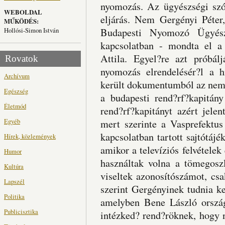
nyomozás. Az ügyészségi szóv
WEBOLDAL
eljárás. Nem Gergényi Péter
MŰKÖDÉS:
Hollósi-Simon István
Budapesti Nyomozó Ügyész
kapcsolatban - mondta el a
Attila. Egyel?re azt próbálj
Rovatok
nyomozás elrendelésér?l a 
Archívum
került dokumentumból az nem d
Egészség
a budapesti rend?rf?kapitán
Életmód
rend?rf?kapitányt azért jele
Egyéb
mert szerinte a Vasprefektus
kapcsolatban tartott sajtótájé
Hírek, közlemények
amikor a televíziós felvételek
Humor
használtak volna a tömegoszl
Kultúra
viseltek azonosítószámot, csa
Lapszél
szerint Gergényinek tudnia kel
Politika
amelyben Bene László ország
Publicisztika
intézked? rend?röknek, hogy n