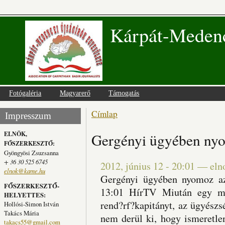
Kárpát-Medenc
Fotógaléria
Magyarerő
Támogatás
Címlap
Jelenlegi hely
Impresszum
ELNÖK,
Gergényi ügyében ny
FŐSZERKESZTŐ:
Gyöngyösi Zsuzsanna
+ 36 30 525 6745
2012, június 12 - 20:01
—
eln
elnok@kame.hu
Gergényi ügyében nyomoz a
FŐSZERKESZTŐ-
13:01 HírTV Miután egy mag
HELYETTES:
rend?rf?kapitányt, az ügyészs
Hollósi-Simon István
Takács Mária
nem derül ki, hogy ismeretlen 
takacs55@gmail.com