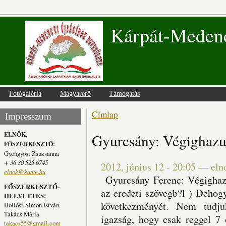
Kárpát-Medenc
Fotógaléria
Magyarerő
Támogatás
Címlap
Jelenlegi hely
Impresszum
ELNÖK,
Gyurcsány: Végighazud
FŐSZERKESZTŐ:
Gyöngyösi Zsuzsanna
+ 36 30 525 6745
2012, június 12 - 20:05
—
eln
elnok@kame.hu
Gyurcsány Ferenc: Végighazud
FŐSZERKESZTŐ-
az eredeti szövegb?l ) Deho
HELYETTES:
következményét. Nem tudju
Hollósi-Simon István
Takács Mária
igazság, hogy csak reggel 7 
takacs55@gmail.com