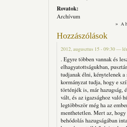
Rovatok:
Archívum
»
A 
Hozzászólások
2012, augusztus 15 - 09:30
—
lé
. Egyre többen vannak és les
elhagyatottságukban, pusztán
tudjanak élni, kénytelenek a 
kormányzat tudja, hogy e szí
történjék is, már hazugság, 
vált, és az igazsághoz való 
legtöbbször még ha az ember 
menthetetlen. Mert az, hogy
behódolás hazugságában intak