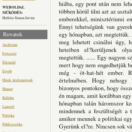
hiába, egy pont után nem leh
WEBOLDAL
többen körül ülni azt az aszta
MŰKÖDÉS:
Hollósi-Simon István
emberekkel, minisztériumi e
Ennyi tehetségünk van gyerek
egy hónapban, azt megtettük.
Rovatok
meg lehetett csinálni úgy, 
Archívum
heteiben el?kerüljenek ol
Egészség
megtettük. ...... Egy nagyon s
Életmód
mert hogy nem engedhetjük be
Egyéb
még - öt-hat-hét ember. Re
értelmében. Hogy nehogy b
Hírek, közlemények
bizonyos pontokon, hogy össz
Humor
én magam, amit korábban egy 
Kultúra
hónapban talán háromszor kez
Lapszél
mindennek a feszültségét a 
Politika
amikor mennek a politikai egy
Publicisztika
Gyerünk el?re. Nincsen sok vá