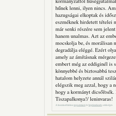
kormányzattól hűségjutalmak
hűnek lenni, ilyen nincs. Am
hazugságai elkoptak és idős
eszméknek hirdetett tételei 
már senki részére sem jelen
hanem unalmas. Azt az ember
mocskolja be, és morálisan
degradálja eléggé. Ezért ol
amely az ámításnak mérgezet
embert még az eddiginél is s
könnyebbé és biztosabbá tesz
hatalom helyzete annál szil
elégszik meg azzal, hogy a n
hogy a kormányt dicsőítsék.
Tiszapalkonya!/ leninvaras!
A hozzászóláshoz
regisztráció
és
bejelentkezés
szükséges