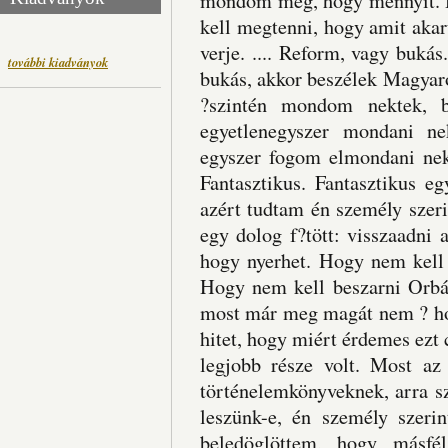
mondom meg, hogy mennyit. Há
kell megtenni, hogy amit akar
verje. .... Reform, vagy buk
további kiadványok
bukás, akkor beszélek Magyaro
?szintén mondom nektek, 
egyetlenegyszer mondani ne
egyszer fogom elmondani nekt
Fantasztikus. Fantasztikus e
azért tudtam én személy szeri
egy dolog f?tött: visszaadni 
hogy nyerhet. Hogy nem kell 
Hogy nem kell beszarni Orbán
most már meg magát nem ? hoz
hitet, hogy miért érdemes ezt
legjobb része volt. Most az
történelemkönyveknek, arra s
leszünk-e, én személy szerin
beledöglöttem, hogy másfé