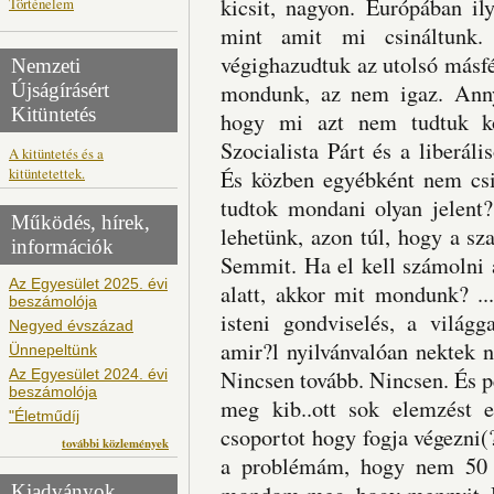
kicsit, nagyon. Európában i
Történelem
mint amit mi csináltunk.
végighazudtuk az utolsó másfél
Nemzeti
Újságírásért
mondunk, az nem igaz. Annyi
Kitüntetés
hogy mi azt nem tudtuk ko
Szocialista Párt és a liberál
A kitüntetés és a
kitüntetettek.
És közben egyébként nem cs
tudtok mondani olyan jelent?
Működés, hírek,
lehetünk, azon túl, hogy a sz
információk
Semmit. Ha el kell számolni 
Az Egyesület 2025. évi
alatt, akkor mit mondunk? ...
beszámolója
isteni gondviselés, a világ
Negyed évszázad
amir?l nyilvánvalóan nektek ne
Ünnepeltünk
Az Egyesület 2024. évi
Nincsen tovább. Nincsen. És 
beszámolója
meg kib..ott sok elemzést e
"Életműdíj
csoportot hogy fogja végezni(?
további közlemények
a problémám, hogy nem 50 m
Kiadványok