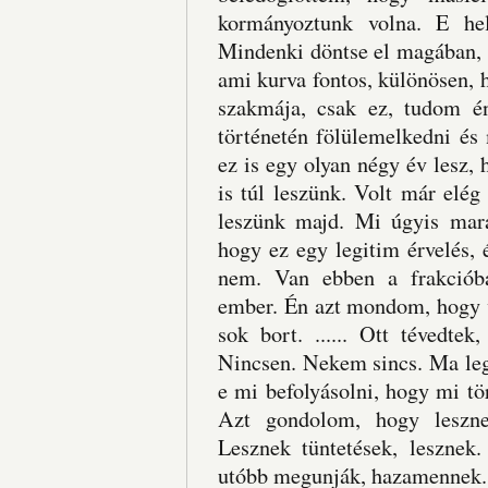
kormányoztunk volna. E hel
Mindenki döntse el magában, h
ami kurva fontos, különösen,
szakmája, csak ez, tudom é
történetén fölülemelkedni és 
ez is egy olyan négy év lesz, h
is túl leszünk. Volt már elég
leszünk majd. Mi úgyis mar
hogy ez egy legitim érvelés, 
nem. Van ebben a frakciób
ember. Én azt mondom, hogy v
sok bort. ...... Ott tévedtek
Nincsen. Nekem sincs. Ma leg
e mi befolyásolni, hogy mi tör
Azt gondolom, hogy lesznek
Lesznek tüntetések, lesznek.
utóbb megunják, hazamennek.