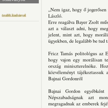
„Nem igaz, hogy ő jogerősen 
László.
további kiadványok
Erre reagálva Bayer Zsolt műs
azt a választ adni, hogy me
jelent, mint azt, hogy morál
ügyekben, de legalább be tud t
Fricz Tamás politológus az E
hogy vajon egy morálisan te
ország miniszterelnöke. Ho
közvéleményt tájékoztassuk 
Bajnai Gordonról
Bajnai Gordon egyébként 
Népszabadságnak azt mon
megragadnak az emberek fejéb