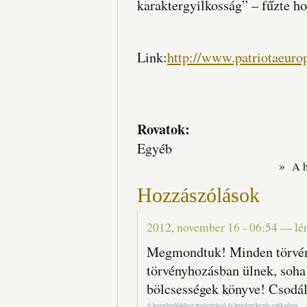
karaktergyilkosság” – fűzte ho
Link:
http://www.patriotaeuro
Rovatok:
Egyéb
»
A 
Hozzászólások
2012, november 16 - 06:54
—
lé
Megmondtuk! Minden törvén
törvényhozásban ülnek, soha
bölcsességek könyve! Csodálk
A hozzászóláshoz
regisztráció
és
bejelentkezés
szükséges