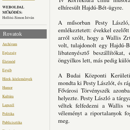
elhíresült Hajdú-Bét-ügyre.
WEBOLDAL
MŰKÖDÉS:
Hollósi-Simon István
A műsorban Pesty László,
emlékeztetett: évekkel ezelőtt
Rovatok
arról szólt, hogy a Wallis Z
Archívum
volt, tulajdonolt egy Hajdú-B
libatenyésztő beszállítóka
Egészség
öngyilkos lett, más pedig külö
Életmód
Egyéb
A Budai Központi Kerületi
Hírek, közlemények
mondta ki Pesty Lászlót, és rá
Humor
Fővárosi Törvényszék azonban
Kultúra
helyezte. Pesty László a tárg
véltek felfedezni a Wallis 
Lapszél
véleményt a riportalanyok f
Politika
meg.
Publicisztika