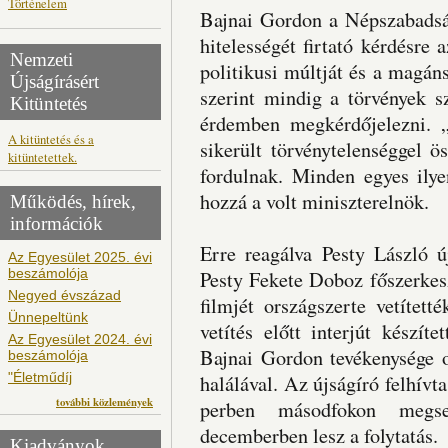
Történelem
Bajnai Gordon a Népszabadság
hitelességét firtató kérdésre a
Nemzeti
politikusi múltját és a magánsz
Újságírásért
szerint mindig a törvények s
Kitüntetés
érdemben megkérdőjelezni. „
A kitüntetés és a
sikerült törvénytelenséggel 
kitüntetettek.
fordulnak. Minden egyes ilye
hozzá a volt miniszterelnök.
Működés, hírek,
információk
Erre reagálva Pesty László új
Az Egyesület 2025. évi
beszámolója
Pesty Fekete Doboz főszerkesz
Negyed évszázad
filmjét országszerte vetítet
Ünnepeltünk
vetítés előtt interjút készíte
Az Egyesület 2024. évi
Bajnai Gordon tevékenysége 
beszámolója
"Életműdíj
halálával. Az újságíró felhívta
további közlemények
perben másodfokon megse
decemberben lesz a folytatás.
Kiadványok