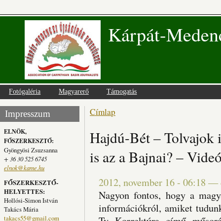
Kárpát-Medenc
Fotógaléria
Magyarerő
Támogatás
Címlap
Jelenlegi hely
Impresszum
ELNÖK,
Hajdú-Bét – Tolvajok i
FŐSZERKESZTŐ:
Gyöngyösi Zsuzsanna
is az a Bajnai? – Vide
+ 36 30 525 6745
elnok@kame.hu
2012, november 16 - 06:18
—
FŐSZERKESZTŐ-
HELYETTES:
Nagyon fontos, hogy a magya
Hollósi-Simon István
információkról, amiket tudun
Takács Mária
takacs55@gmail.com
Tv Korrektúra című műsoráb