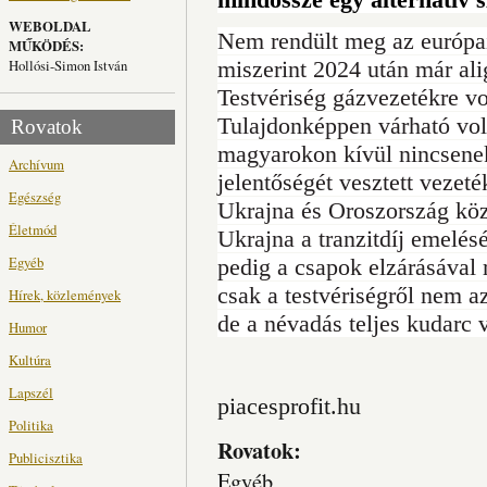
WEBOLDAL
Nem rendült meg az európai
MŰKÖDÉS:
Hollósi-Simon István
miszerint 2024 után már al
Testvériség gázvezetékre v
Tulajdonképpen várható vol
Rovatok
magyarokon kívül nincsenek
Archívum
jelentőségét vesztett vezeté
Egészség
Ukrajna és Oroszország köz
Életmód
Ukrajna a tranzitdíj emelés
Egyéb
pedig a csapok elzárásával r
csak a testvériségről nem a
Hírek, közlemények
de a névadás teljes kudarc v
Humor
Kultúra
Lapszél
piacesprofit.hu
Politika
Rovatok:
Publicisztika
Egyéb