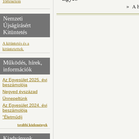
Történelem
»
A 
Nemzeti
Újságírásért
Kitüntetés
A kitüntetés és a
kitüntetettek.
Működés, hírek,
információk
Az Egyesület 2025. évi
beszámolója
Negyed évszázad
Ünnepeltünk
Az Egyesület 2024. évi
beszámolója
"Életműdíj
további közlemények
Kiadványok