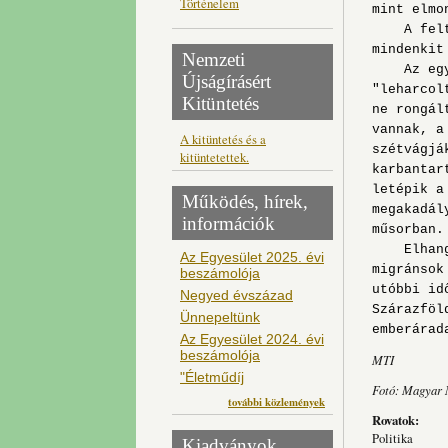
Történelem
mint elmo
A feltar
mindenkit
Nemzeti
Az egyko
Újságírásért
"leharcol
Kitüntetés
ne rongál
vannak, a
A kitüntetés és a
szétvágjá
kitüntetettek.
karbantar
letépik a
Működés, hírek,
megakadál
információk
műsorban.
Elhangzo
Az Egyesület 2025. évi
migránsok
beszámolója
utóbbi id
Negyed évszázad
Szárazföl
Ünnepeltünk
emberárad
Az Egyesület 2024. évi
beszámolója
MTI
"Életműdíj
Fotó: Magyar
további közlemények
Rovatok:
Politika
Kiadványok