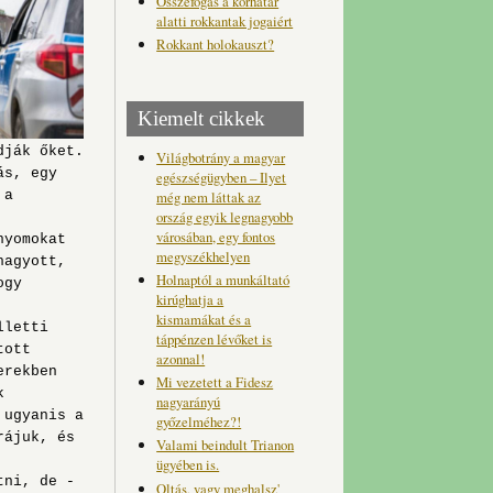
Összefogás a korhatár
alatti rokkantak jogaiért
Rokkant holokauszt?
Kiemelt cikkek
dják őket.
Világbotrány a magyar
ás, egy
egészségügyben – Ilyet
még nem láttak az
 a
ország egyik legnagyobb
városában, egy fontos
nyomokat
megyszékhelyen
hagyott,
Holnaptól a munkáltató
ogy
kirúghatja a
kismamákat és a
lletti
táppénzen lévőket is
tott
azonnal!
erekben
Mi vezetett a Fidesz
k
nagyarányú
 ugyanis a
győzelméhez?!
rájuk, és
Valami beindult Trianon
ügyében is.
tni, de -
Oltás, vagy meghalsz'