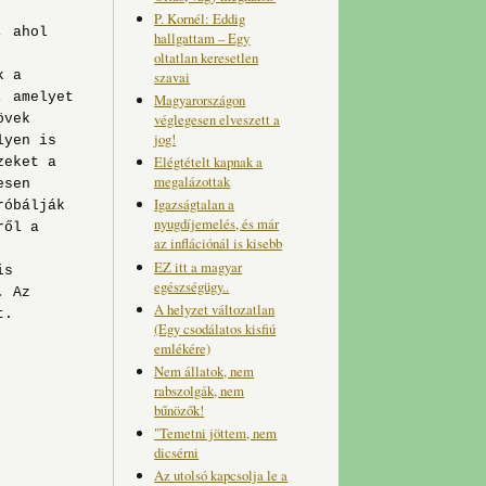
P. Kornél: Eddig
, ahol
hallgattam – Egy
oltatlan keresetlen
szavai
k a
, amelyet
Magyarországon
véglegesen elveszett a
övek
jog!
lyen is
Elégtételt kapnak a
zeket a
megalázottak
esen
Igazságtalan a
róbálják
nyugdíjemelés, és már
ről a
az inflációnál is kisebb
EZ itt a magyar
is
egészségügy..
. Az
A helyzet változatlan
t.
(Egy csodálatos kisfiú
emlékére)
Nem állatok, nem
rabszolgák, nem
bűnözők!
"Temetni jöttem, nem
dicsérni
Az utolsó kapcsolja le a