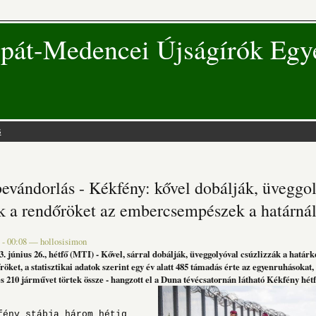
pát-Medencei Újságírók Egy
s
 hely
 bevándorlás - Kékfény: kővel dobálják, üveggo
k a rendőröket az embercsempészek a határná
 - 00:08
—
hollosisimon
. június 26., hétfő (MTI) - Kővel, sárral dobálják, üveggolyóval csúzlizzák a határk
öket, a statisztikai adatok szerint egy év alatt 485 támadás érte az egyenruhásokat,
 210 járművet törtek össze - hangzott el a Duna tévécsatornán látható Kékfény hétf
y stábja három hétig