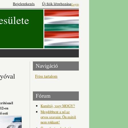
Bejelentkezés
Új fiók létrehozása
Login
esülete
Navigáció
lyóval
Friss tartalom
l
Fórum
erítésnél
Kurultáj, vagy MOGY?
 12-en
Megdöbbent a nő az
ő esti
orvos szavain: Ön mától
nem rokkant!