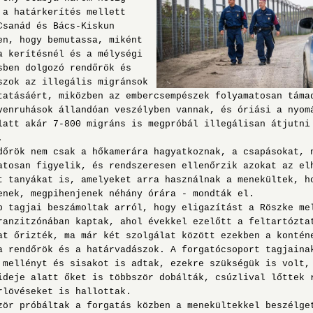
 a határkerítés mellett
Csanád és Bács-Kiskun
en, hogy bemutassa, miként
a kerítésnél és a mélységi
sben dolgozó rendőrök és
szok az illegális migránsok
tatásáért, miközben az embercsempészek folyamatosan táma
ruhások állandóan veszélyben vannak, és óriási a nyom
latt akár 7-800 migráns is megpróbál illegálisan átjutni
.
ök nem csak a hőkamerára hagyatkoznak, a csapásokat, 
atosan figyelik, és rendszeresen ellenőrzik azokat az el
t tanyákat is, amelyeket arra használnak a menekültek, h
enek, megpihenjenek néhány órára - mondták el.
agjai beszámoltak arról, hogy eligazítást a Röszke me
ranzitzónában kaptak, ahol évekkel ezelőtt a feltartózta
at őrizték, ma már két szolgálat között ezekben a kontén
a rendőrök és a határvadászok. A forgatócsoport tagjaina
 mellényt és sisakot is adtak, ezekre szükségük is volt,
ideje alatt őket is többször dobálták, csúzlival lőttek 
rlövéseket is hallottak.
 próbáltak a forgatás közben a menekültekkel beszélge