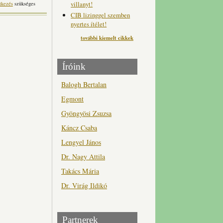
villanyt!
tkezés
szükséges
CIB lizinggel szemben
nyertes ítélet!
további kiemelt cikkek
Íróink
Balogh Bertalan
Egmont
Gyöngyösi Zsuzsa
Káncz Csaba
Lengyel János
Dr. Nagy Attila
Takács Mária
Dr. Virág Ildikó
Partnerek