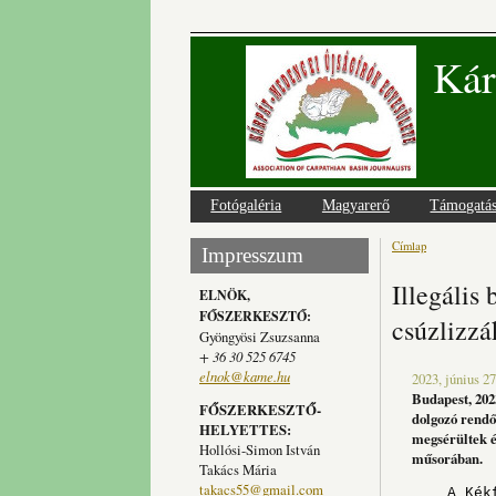
Kár
Fotógaléria
Magyarerő
Támogatá
Címlap
Jelenlegi
Impresszum
Illegális
ELNÖK,
FŐSZERKESZTŐ:
csúzlizzá
Gyöngyösi Zsuzsanna
+ 36 30 525 6745
elnok@kame.hu
2023, június 27
Budapest, 2023
FŐSZERKESZTŐ-
dolgozó rendőr
HELYETTES:
megsérültek és
Hollósi-Simon István
műsorában.
Takács Mária
takacs55@gmail.com
A Kékfén