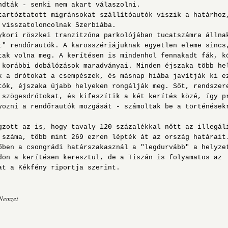
ndták - senki nem akart válaszolni.
tóztatott migránsokat szállítóautók viszik a határhoz
 visszatoloncolnak Szerbiába.
ri röszkei tranzitzóna parkolójában tucatszámra állna
t" rendőrautók. A karosszériájuknak egyetlen eleme sincs
tak volna meg. A kerítésen is mindenhol fennakadt fák, k
 korábbi dobálózások maradványai. Minden éjszaka több he
k a drótokat a csempészek, és másnap hiába javítják ki e
tók, éjszaka újabb helyeken rongálják meg. Sőt, rendszer
 szögesdrótokat, és kifeszítik a két kerítés közé, így p
yozni a rendőrautók mozgását - számoltak be a történések
tt az is, hogy tavaly 120 százalékkal nőtt az illegál
 száma, több mint 269 ezren lépték át az ország határait
őben a csongrádi határszakasznál a "legdurvább" a helyze
dön a kerítésen keresztül, de a Tiszán is folyamatos az
at a Kékfény riportja szerint.
 Nemzet