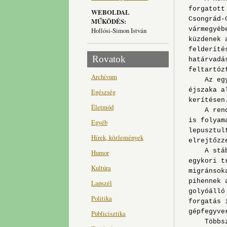
forgatott
WEBOLDAL
Csongrád-
MŰKÖDÉS:
vármegyéb
Hollósi-Simon István
küzdenek 
felderíté
Rovatok
határvadá
feltartóz
Archívum
Az egyen
éjszaka a
Egészség
kerítésen
Életmód
A rendőr
is folyam
Egyéb
lepusztul
Hírek, közlemények
elrejtőzz
A stáb t
Humor
egykori t
Kultúra
migránsok
pihennek 
Lapszél
golyóálló
Politika
forgatás 
gépfegyve
Publicisztika
Többször