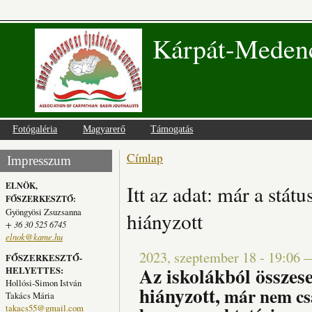
Kárpát-Medenc
Fotógaléria
Magyarerő
Támogatás
Címlap
Jelenlegi hely
Impresszum
ELNÖK,
Itt az adat: már a státu
FŐSZERKESZTŐ:
Gyöngyösi Zsuzsanna
hiányzott
+ 36 30 525 6745
elnok@kame.hu
2023, szeptember 18 - 19:06
FŐSZERKESZTŐ-
Az iskolákból összes
HELYETTES:
Hollósi-Simon István
hiányzott,
már nem csa
Takács Mária
takacs55@gmail.com