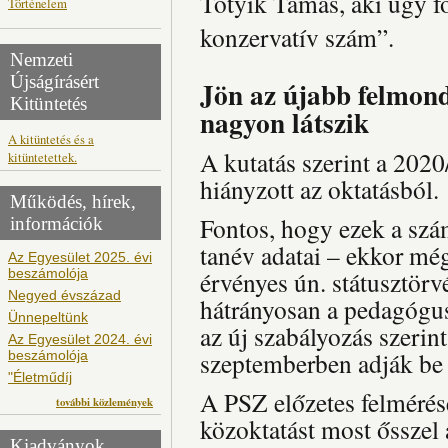
Totyik Tamás, aki úgy fo
Történelem
konzervatív szám”.
Nemzeti
Újságírásért
Jön az újabb felmon
Kitüntetés
nagyon látszik
A kitüntetés és a
A kutatás szerint a 202
kitüntetettek.
hiányzott az oktatásból.
Működés, hírek,
Fontos, hogy ezek a szá
információk
tanév adatai – ekkor mé
Az Egyesület 2025. évi
beszámolója
érvényes ún. státusztörv
Negyed évszázad
hátrányosan a pedagógus
Ünnepeltünk
az új szabályozás szerin
Az Egyesület 2024. évi
szeptemberben adják be 
beszámolója
"Életműdíj
A PSZ előzetes felmérése
további közlemények
közoktatást most ősszel 
Kiadványok