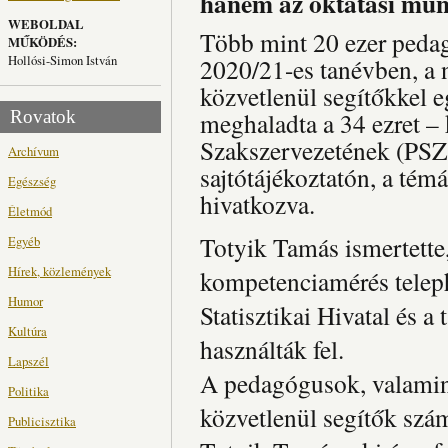
hanem az oktatási munk
WEBOLDAL
Több mint 20 ezer pedag
MŰKÖDÉS:
Hollósi-Simon István
2020/21-es tanévben, a 
közvetlenül segítőkkel e
Rovatok
meghaladta a 34 ezret –
Szakszervezetének (PSZ)
Archívum
sajtótájékoztatón, a tém
Egészség
hivatkozva.
Életmód
Totyik Tamás ismertette,
Egyéb
Hírek, közlemények
kompetenciamérés telephe
Humor
Statisztikai Hivatal és a
Kultúra
használták fel.
Lapszél
A pedagógusok, valamin
Politika
közvetlenül segítők szá
Publicisztika