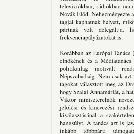
televíziókban, rádiókban nem
Novák Előd. Nehezményezte az
tagjai kaphatnak helyett, mi
pártnak volt delegáltja. 
frekvenciapályázatokat is.
Korábban az Európai Tanács (
elnökének és a Médiatanács t
politikailag motivált re
Népszabadság. Nem csak azt ki
tagokat választott meg az Or
hogy Szalai Annamáriát, a hat
Viktor miniszterelnök nevez
jelölési és kinevezési rends
kiválasztásánál a szakértele
hangsúlyt. A tanács azt is ja
inkább többpárti támoga