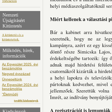
Történelem
helyi médiaszolgáltatóknál sem
Nemzeti
Miért kellenek a választási 
Újságírásért
Kitüntetés
Bár a kabinet arra hivatkoz
A kitüntetés és a
szeretnék, hogy ne az leg
kitüntetettek.
kampányra, azért ez egy kissé
Működés, hírek,
döntő része Simicska Lajos,
információk
érdekeltségébe tartozik: így
adnak majd hirdetési felüle
Az Egyesület 2025. évi
beszámolója
csatornákról kizárták a hirdeté
Negyed évszázad
a helyi lapokra és televízió
Ünnepeltünk
pártoknak kedvezhet, mivel 
Az Egyesület 2024. évi
beszámolója
jellemzőek. Szerettük volna
"Életműdíj
Imrét, az indítvány benyújtójá
további közlemények
A regisztrációt is lenyomjá
Kiadványok