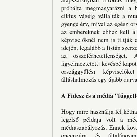
próbálta megmagyarázni a h
ciklus végéig vállalták a mu
gyenge érv, mivel az egész o
az embereknek ehhez kell al
képviselőknél nem is tiltják 
idején, legalább a listán szer
az összeférhetetlenséget.
figyelmeztetett: kevésbé kapot
országgyűlési képviselők
álláshalmozás egy újabb durva
A Fidesz és a média "függet
Hogy mire használja fel kéth
legelső példája volt a méd
médiaszabályozás. Ennek köv
öncenzúra, és általános