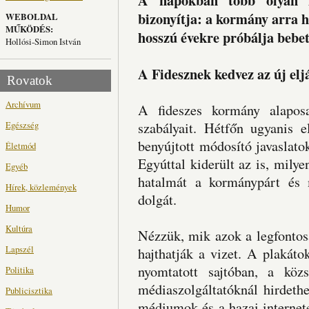
A napokban több olyan h
bizonyítja: a kormány arra h
WEBOLDAL
MŰKÖDÉS:
hosszú évekre próbálja bebe
Hollósi-Simon István
A Fidesznek kedvez az új elj
Rovatok
Archívum
A fideszes kormány alaposa
Egészség
szabályait. Hétfőn ugyanis e
benyújtott módosító javaslato
Életmód
Egyúttal kiderült az is, milye
Egyéb
hatalmát a kormánypárt és 
Hírek, közlemények
dolgát.
Humor
Kultúra
Nézzük, mik azok a legfontos
Lapszél
hajthatják a vizet. A plakát
nyomtatott sajtóban, a közs
Politika
médiaszolgáltatóknál hirdeth
Publicisztika
médiumok és a hazai internete