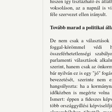
hiszen így tisztázható és átlát
voksoláson, az a napnál is v
féle szervezet ellen irányult.
Tovább marad a politikai ál
De nem csak a választások 
foggal-körömmel védi 
összeférhetetlenségi szabá
parlamenti választások alkal
szerint, hanem csak az önkorm
bár nyilván ez is egy "jó" fogá
bevezetését, szerinte nem 
hangsúlyozta: ha a kormányna
időközben is megérte volna 
Ismert: éppen a fideszes kép
több országgyűlési képviselőj
alapszabályban tiltották m