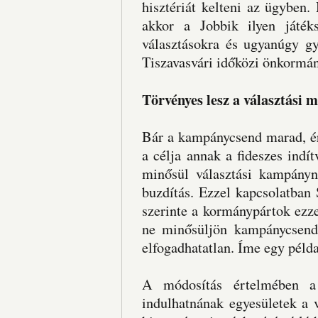
hisztériát kelteni az ügyben.
akkor a Jobbik ilyen játék
választásokra és ugyanúgy gy
Tiszavasvári időközi önkormán
Törvényes lesz a választási 
Bár a kampánycsend marad, ér
a célja annak a fideszes ind
minősül választási kampányna
buzdítás. Ezzel kapcsolatban
szerinte a kormánypártok ezze
ne minősüljön kampánycsends
elfogadhatatlan. Íme egy péld
A módosítás értelmében a 
indulhatnának egyesületek a 