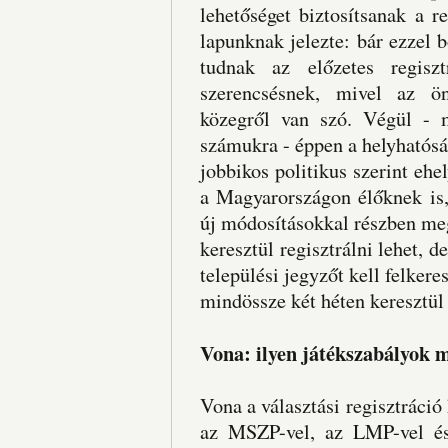
lehetőséget biztosítsanak a 
lapunknak jelezte: bár ezzel 
tudnak az előzetes regisz
szerencsésnek, mivel az ön
közegről van szó. Végül - m
számukra - éppen a helyhatós
jobbikos politikus szerint ehe
a Magyarországon élőknek is,
új módosításokkal részben meg
keresztül regisztrálni lehet, 
települési jegyzőt kell felkere
mindössze két héten keresztül
Vona: ilyen játékszabályok m
Vona a választási regisztráció
az MSZP-vel, az LMP-vel és