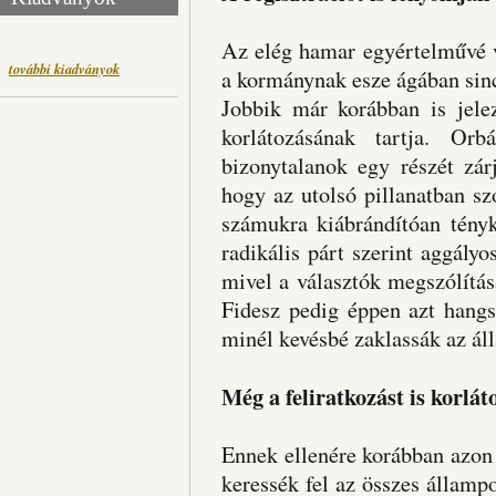
Az elég hamar egyértelművé vá
további kiadványok
a kormánynak esze ágában sinc
Jobbik már korábban is jelez
korlátozásának tartja. Or
bizonytalanok egy részét zár
hogy az utolsó pillanatban s
számukra kiábrándítóan tény
radikális párt szerint aggály
mivel a választók megszólítás
Fidesz pedig éppen azt hangs
minél kevésbé zaklassák az ál
Még a feliratkozást is korlát
Ennek ellenére korábban azon 
keressék fel az összes állampo