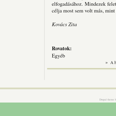
elfogadásához. Mindezek fele
célja most sem volt más, mint
Kovács Zita
Rovatok:
Egyéb
»
A 
Drupal theme