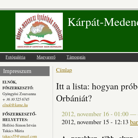
Kárpát-Medenc
Fotógaléria
Magyarerő
Támogatás
Címlap
Jelenlegi hely
Impresszum
ELNÖK,
Itt a lista: hogyan pró
FŐSZERKESZTŐ:
Gyöngyösi Zsuzsanna
Orbániát?
+ 36 30 525 6745
elnok@kame.hu
2012, november 16 - 01:00
—
FŐSZERKESZTŐ-
HELYETTES:
2012, november 15 - 12:13
bar
Hollósi-Simon István
Takács Mária
takacs55@gmail.com