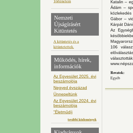
Történelem
Katalin – 
Ádám – spo
közlekedés 
Nemzeti
Gábor – vi
Újságírásért
Kárpát Dáni
Kitüntetés
Az Egységb
későbbiek
A kitüntetés és a
Magyarors
kitüntetettek.
106 válasz
előválasz
választották
Működés, hírek,
www.népsza
információk
Rovatok:
Az Egyesület 2025. évi
Egyéb
beszámolója
Negyed évszázad
Ünnepeltünk
Az Egyesület 2024. évi
beszámolója
"Életműdíj
további közlemények
Kiadványok