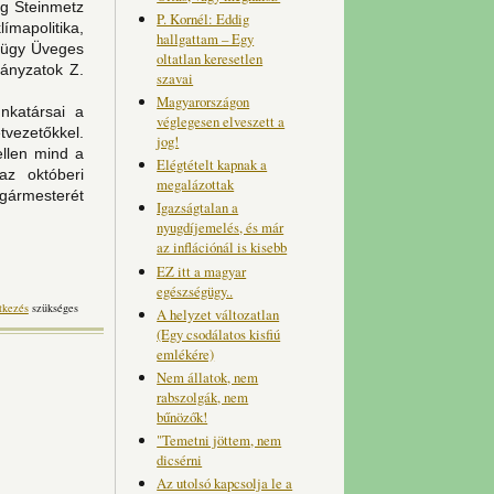
g Steinmetz
P. Kornél: Eddig
mapolitika,
hallgattam – Egy
ásügy Üveges
oltatlan keresetlen
ányzatok Z.
szavai
Magyarországon
nkatársai a
véglegesen elveszett a
ezetőkkel.
jog!
ellen mind a
Elégtételt kapnak a
az októberi
megalázottak
gármesterét
Igazságtalan a
nyugdíjemelés, és már
az inflációnál is kisebb
EZ itt a magyar
egészségügy..
tkezés
szükséges
A helyzet változatlan
(Egy csodálatos kisfiú
emlékére)
Nem állatok, nem
rabszolgák, nem
bűnözők!
"Temetni jöttem, nem
dicsérni
Az utolsó kapcsolja le a