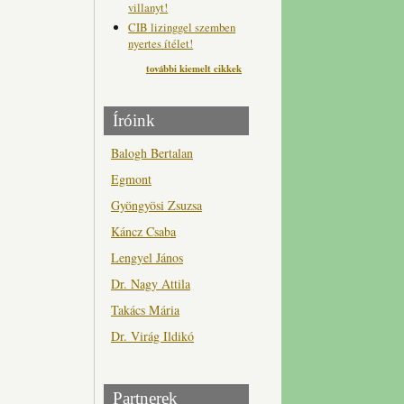
villanyt!
CIB lizinggel szemben
nyertes ítélet!
további kiemelt cikkek
Íróink
Balogh Bertalan
Egmont
Gyöngyösi Zsuzsa
Káncz Csaba
Lengyel János
Dr. Nagy Attila
Takács Mária
Dr. Virág Ildikó
Partnerek