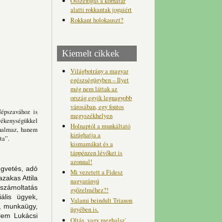
Összefogás a korhatár
alatti rokkantak jogaiért
Rokkant holokauszt?
Kiemelt cikkek
Világbotrány a magyar
egészségügyben – Ilyet
még nem láttak az
ország egyik legnagyobb
városában, egy fontos
Népszavához is
megyszékhelyen
evékenységükkel
Holnaptól a munkáltató
thalmaz, hanem
kirúghatja a
ta”.
kismamákat és a
táppénzen lévőket is
azonnal!
gvetés, adó
Mi vezetett a Fidesz
zakas Attila
nagyarányú
lszámoltatás
győzelméhez?!
ális ügyek,
Valami beindult Trianon
, munkaügy,
ügyében is.
lem Lukácsi
Oltás, vagy meghalsz'