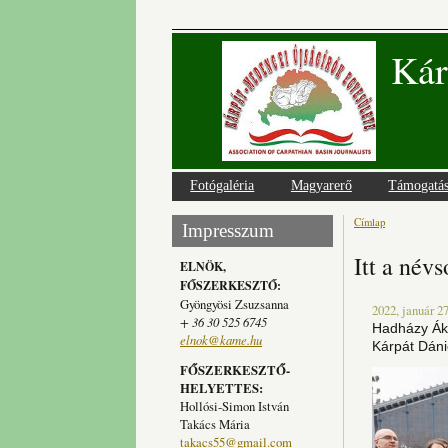
Kár
Fotógaléria
Magyarerő
Támogatá
Címlap
Jelenlegi
Impresszum
Itt a név
ELNÖK,
FŐSZERKESZTŐ:
Gyöngyösi Zsuzsanna
2022, január 27
+ 36 30 525 6745
Hadházy Áko
elnok@kame.hu
Kárpát Dáni
FŐSZERKESZTŐ-
HELYETTES:
Hollósi-Simon István
Takács Mária
takacs55@gmail.com