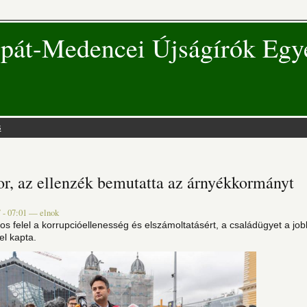
pát-Medencei Újságírók Egy
s
 hely
sor, az ellenzék bemutatta az árnyékkormányt
 - 07:01
—
elnok
s felel a korrupcióellenesség és elszámoltatásért, a családügyet a job
el kapta.