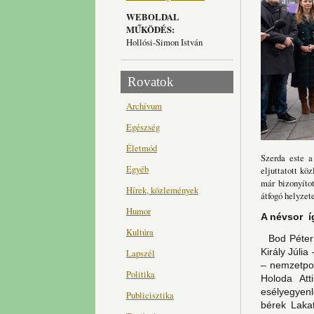
WEBOLDAL
MŰKÖDÉS:
Hollósi-Simon István
Rovatok
Archívum
Egészség
Életmód
Szerda este a
Egyéb
eljuttatott kö
már bizonyíto
Hírek, közlemények
átfogó helyzet
Humor
A névsor íg
Kultúra
Bod Péter 
Király Júli
Lapszél
– nemzetpol
Politika
Holoda Att
esélyegyen
Publicisztika
bérek Laka