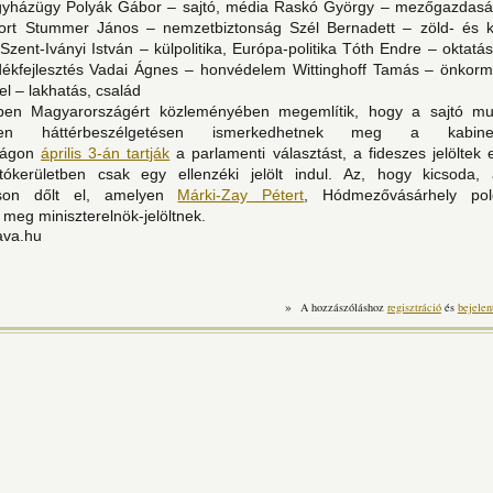
egyházügy Polyák Gábor – sajtó, média Raskó György – mezőgazdasá
rt Stummer János – nemzetbiztonság Szél Bernadett – zöld- és klí
Szent-Iványi István – külpolitika, Európa-politika Tóth Endre – oktat
dékfejlesztés Vadai Ágnes – honvédelem Wittinghoff Tamás – önkorm
el – lakhatás, család
en Magyarországért közleményében megemlítik, hogy a sajtó mu
ben háttérbeszélgetésen ismerkedhetnek meg a kabinetv
zágon
április 3-án tartják
a parlamenti választást, a fideszes jelöltek 
tókerületben csak egy ellenzéki jelölt indul. Az, hogy kicsoda, 
táson dőlt el, amelyen
Márki-Zay Pétert
, Hódmezővásárhely pol
 meg miniszterelnök-jelöltnek.
va.hu
»
A hozzászóláshoz
regisztráció
és
bejelen