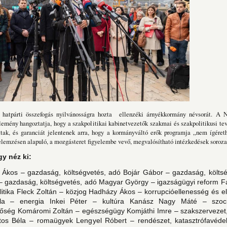
 hatpárti összefogás nyilvánosságra hozta ellenzéki árnyékkormány névsorát. A 
zlemény hangoztatja, hogy a szakpolitikai kabinetvezetők szakmai és szakpolitikusi t
ttak, és garanciát jelentenek arra, hogy a kormányváltó erők programja „nem ígére
elemzésen alapuló, a mozgásteret figyelembe vevő, megvalósítható intézkedések soroza
y néz ki:
Ákos – gazdaság, költségvetés, adó Bojár Gábor – gazdaság, költsé
a – gazdaság, költségvetés, adó Magyar György – igazságügyi reform Fa
itika Fleck Zoltán – közjog Hadházy Ákos – korrupcióellenesség és e
ila – energia Inkei Péter – kultúra Kanász Nagy Máté – szoci
lőség Komáromi Zoltán – egészségügy Komjáthi Imre – szakszervezet
tos Béla – romaügyek Lengyel Róbert – rendészet, katasztrófavéde