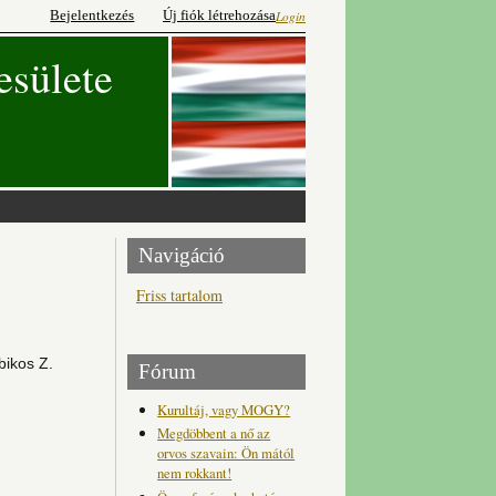
Bejelentkezés
Új fiók létrehozása
Login
esülete
Navigáció
Friss tartalom
bikos Z.
Fórum
Kurultáj, vagy MOGY?
Megdöbbent a nő az
orvos szavain: Ön mától
nem rokkant!