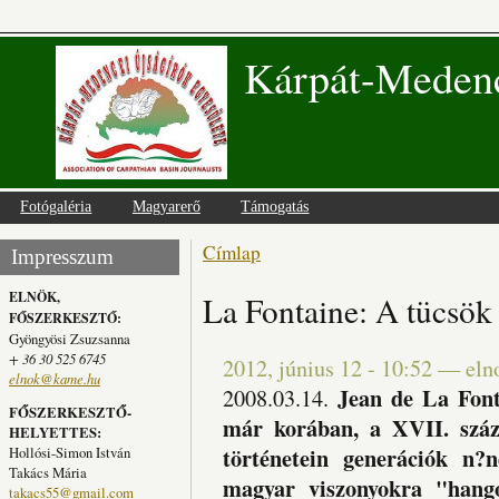
Kárpát-Medenc
Fotógaléria
Magyarerő
Támogatás
Címlap
Jelenlegi hely
Impresszum
ELNÖK,
La Fontaine: A tücsök 
FŐSZERKESZTŐ:
Gyöngyösi Zsuzsanna
+ 36 30 525 6745
2012, június 12 - 10:52
—
eln
elnok@kame.hu
Jean de La Fonta
2008.03.14.
FŐSZERKESZTŐ-
már korában, a XVII. száza
HELYETTES:
történetein generációk n?
Hollósi-Simon István
Takács Mária
magyar viszonyokra "hango
takacs55@gmail.com