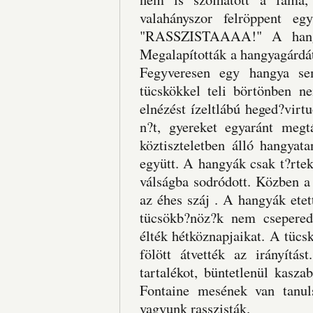
valahányszor felröppent eg
"RASSZISTAAAA!" A hangyá
Megalapították a hangyagárdát,
Fegyveresen egy hangya s
tücskökkel teli börtönben n
elnézést ízeltlábú heged?virtu
n?t, gyereket egyaránt meg
köztiszteletben álló hangyat
együtt. A hangyák csak t?rtek
válságba sodródott. Közben a
az éhes száj . A hangyák etett
tücsökb?nöz?k nem csepered
élték hétköznapjaikat. A tücs
fölött átvették az irányítás
tartalékot, büntetlenül kasz
Fontaine mesének van tanu
vagyunk rasszisták.