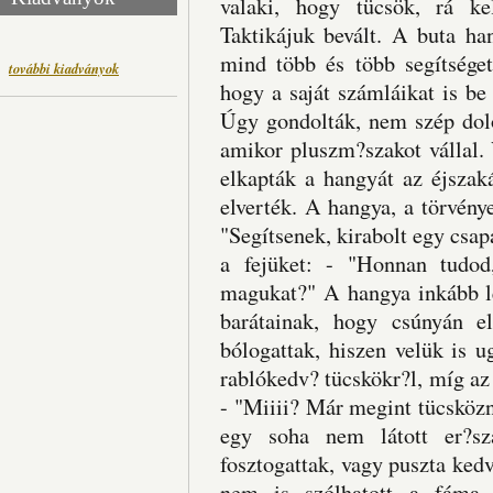
valaki, hogy tücsök, rá ke
Taktikájuk bevált. A buta ha
mind több és több segítsége
további kiadványok
hogy a saját számláikat is be 
Úgy gondolták, nem szép dol
amikor pluszm?szakot vállal. 
elkapták a hangyát az éjszaká
elverték. A hangya, a törvénye
"Segítsenek, kirabolt egy csap
a fejüket: - "Honnan tudod
magukat?" A hangya inkább le
barátainak, hogy csúnyán e
bólogattak, hiszen velük is u
rablókedv? tücskökr?l, míg az
- "Miiii? Már megint tücsközn
egy soha nem látott er?sz
fosztogattak, vagy puszta kedv
nem is szólhatott a fáma, 