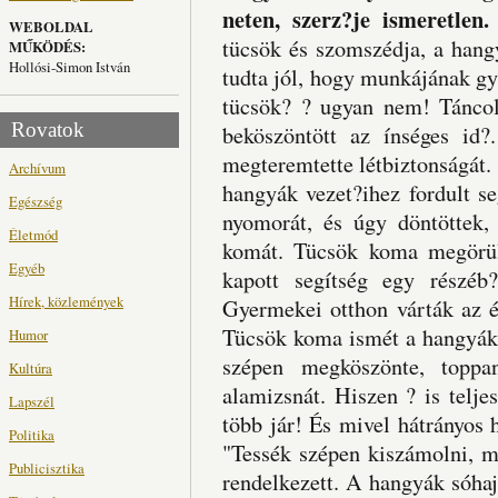
neten, szerz?je ismeretlen.
WEBOLDAL
tücsök és szomszédja, a hang
MŰKÖDÉS:
Hollósi-Simon István
tudta jól, hogy munkájának g
tücsök? ? ugyan nem! Táncolt
Rovatok
beköszöntött az ínséges id
megteremtette létbiztonságát. 
Archívum
hangyák vezet?ihez fordult se
Egészség
nyomorát, és úgy döntöttek, 
Életmód
komát. Tücsök koma megörül
Egyéb
kapott segítség egy részéb
Hírek, közlemények
Gyermekei otthon várták az é
Tücsök koma ismét a hangyák
Humor
szépen megköszönte, toppa
Kultúra
alamizsnát. Hiszen ? is telje
Lapszél
több jár! És mivel hátrányos
Politika
"Tessék szépen kiszámolni, m
Publicisztika
rendelkezett. A hangyák sóhaj