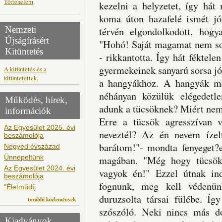
Történelem
kezelni a helyzetet, így hát
koma úton hazafelé ismét j
Nemzeti
térvén elgondolkodott, hogy
Újságírásért
"Hohó! Saját magamat nem s
Kitüntetés
- rikkantotta. Így hát féktele
gyermekeinek sanyarú sorsa jó
A kitüntetés és a
kitüntetettek.
a hangyákhoz. A hangyák meg
néhányan közülük elégedetle
Működés, hírek,
adunk a tücsöknek? Miért nem
információk
Erre a tücsök agresszívan 
Az Egyesület 2025. évi
neveztél? Az én nevem ízel
beszámolója
barátom!"- mondta fenyeget?e
Negyed évszázad
Ünnepeltünk
magában. "Még hogy tücsök.
Az Egyesület 2024. évi
vagyok én!" Ezzel útnak indu
beszámolója
fognunk, meg kell védenün
"Életműdíj
duruzsolta társai fülébe. Íg
további közlemények
szószóló. Neki nincs más d
Kiadványok