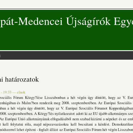
pát-Medencei Újságírók Egy
s
 hely
i határozatok
 - 19:33
—
elnok
ociális Fórum Közgy?lése Lisszabonban a hét végén úgy döntött, hogy az V. Eur
enhágában és Malm?ben rendezik meg 2008. szeptemberében. Az Európai Szociális
nban a hét végén úgy döntött, hogy az V. Európai Szociális Fórumot Koppenhágáb
008. szeptemberében. A Közgy?lés nyilatkozatot adott ki az EU újabb alkotmányos sz
: Az Európai Unió alkotmányának elfogadásából nem szabad kizárni a népeket és az em
át kell folytatni róla, majd népszavazásokra kell bocsátani a kérdést. Demokratiku
ódszerrel lehet építeni - foglalt állást az Európai Szociális Fórum hét végén Lisszabo