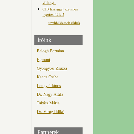
villanyt!
CIB lizinggel szemben
nyertes ítélet!
további kiemelt cikkek
Íróink
Balogh Bertalan
Egmont
Gyöngyösi Zsuzsa
Káncz Csaba
Lengyel János
Dr. Nagy Attila
Takács Mária
Dr. Virág Ildikó
Partnerek