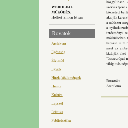
közgy?lésén. 
WEBOLDAL
szervez?jének 
MŰKÖDÉS:
közzétett berl
Hollósi-Simon István
akarják keresz
a módszer megf
a nyilatkozat
intézményi re
Rovatok
máskülönben f
képvisel?i fel
Archívum
mert az ember
Egészség
kizárják ?ket
"összeurópai m
Életmód
világ más népe
Egyéb
Hírek, közlemények
Rovatok:
Archívum
Humor
Kultúra
Lapszél
Politika
Publicisztika