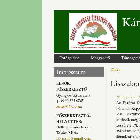
Kár
Fotógaléria
Magyarerő
Támogatá
Címlap
Jelenlegi
Impresszum
Lisszabon
ELNÖK,
FŐSZERKESZTŐ:
Gyöngyösi Zsuzsanna
2012, június 12
+ 36 30 525 6745
Az Európai Sz
elnok@kame.hu
Fórumot Kopp
lése Lisszabo
FŐSZERKESZTŐ-
rendezik meg 2
HELYETTES:
készületeir?l
Hollósi-Simon István
nyilvános vit
Takács Mária
demokratikus m
takacs55@gmail.com