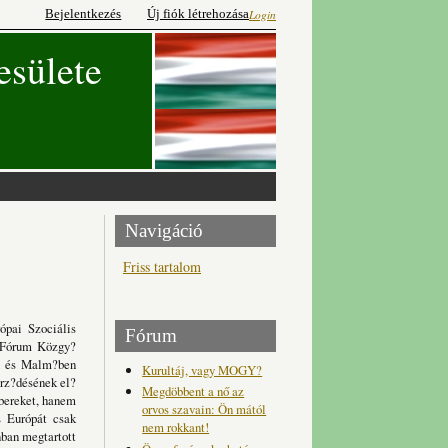
Bejelentkezés
Új fiók létrehozása
Login
esülete
Navigáció
Friss tartalom
ópai Szociális
Fórum
 Fórum Közgy?
an és Malm?ben
Kurultáj, vagy MOGY?
erz?désének el?
Megdöbbent a nő az
bereket, hanem
orvos szavain: Ön mától
s Európát csak
nem rokkant!
nban megtartott