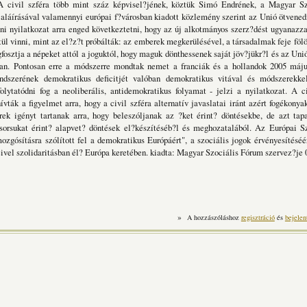
A civil szféra több mint száz képvisel?jének, köztük Simó Endrének, a Magyar S
aláírásával valamennyi európai f?városban kiadott közlemény szerint az Unió ötvened
ini nyilatkozat arra enged következtetni, hogy az új alkotmányos szerz?dést ugyanazz
tül vinni, mint az el?z?t próbálták: az emberek megkerülésével, a társadalmak feje fölö
osztja a népeket attól a joguktól, hogy maguk dönthessenek saját jöv?jükr?l és az Unió 
ban. Pontosan erre a módszerre mondtak nemet a franciák és a hollandok 2005 má
ndszerének demokratikus deficitjét valóban demokratikus vitával és módszerekkel
olytatódni fog a neoliberális, antidemokratikus folyamat - jelzi a nyilatkozat. A 
hívták a figyelmet arra, hogy a civil szféra alternatív javaslatai iránt azért fogékonya
ek igényt tartanak arra, hogy beleszóljanak az ?ket érint? döntésekbe, de azt tapa
 sorsukat érint? alapvet? döntések el?készítéséb?l és meghozatalából. Az Európai S
ozgósításra szólított fel a demokratikus Európáért", a szociális jogok érvényesítéséé
ivel szolidaritásban él? Európa keretében. kiadta: Magyar Szociális Fórum szervez?je
»
A hozzászóláshoz
regisztráció
és
bejelen