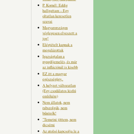
P. Kornél: Eddig
hallgattam – Egy
oltatlan keresetlen
szavai
Magyarországon
véglegesen elveszett a
jog!
Elégtételt kapnak a
megalázottak
Igazságtalan a
nyugdíjemelés, és már
az inflációnál is kisebb
EZ itt a magyar
egészségügy..
A helyzet változatlan
(Egy csodálatos kisfiú
emlékére)
Nem állatok, nem
rabszolgák, nem
bűnözők!
"Temetni jöttem, nem
dicsérni
Az utolsó kapcsolja le a