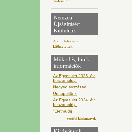
Történelem
Nemzeti
Újságírásért
Kitüntetés
A kitüntetés és a
kitüntetettek.
Működés, hírek,
információk
Az Egyesület 2025. évi
beszámolója
Negyed évszázad
Ünnepeltünk
Az Egyesület 2024. évi
beszámolója
"Életműdíj
további közlemények
Kiadványok