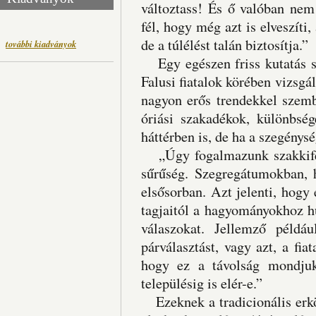
változtass! És ő valóban nem
fél, hogy még azt is elveszít
de a túlélést talán biztosítja.”
további kiadványok
Egy egészen friss kutatás s
Falusi fiatalok körében vizsgá
nagyon erős trendekkel szemb
óriási szakadékok, különbsé
háttérben is, de ha a szegény
„Úgy fogalmazunk szakkifeje
sűrűség. Szegregátumokban,
elsősorban. Azt jelenti, hogy
tagjaitól a hagyományokhoz hű
válaszokat. Jellemző példá
párválasztást, vagy azt, a fia
hogy ez a távolság mondjuk
településig is elér-e.”
Ezeknek a tradicionális erköl