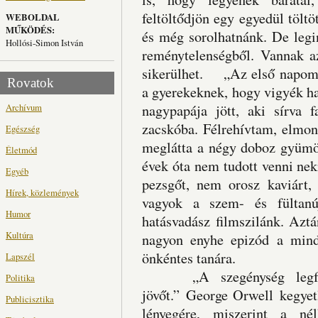
feltöltődjön egy egyedül töltöt
WEBOLDAL
MŰKÖDÉS:
és még sorolhatnánk. De legin
Hollósi-Simon István
reménytelenségből. Vannak az
sikerülhet. „Az első napomo
Rovatok
a gyerekeknek, hogy vigyék ha
Archívum
nagypapája jött, aki sírva f
zacskóba. Félrehívtam, elmon
Egészség
meglátta a négy doboz gyümöl
Életmód
évek óta nem tudott venni ne
Egyéb
pezsgőt, nem orosz kaviárt
Hírek, közlemények
vagyok a szem- és fültan
Humor
hatásvadász filmszilánk. Azt
Kultúra
nagyon enyhe epizód a mind
önkéntes tanára.
Lapszél
„A szegénység legfőbb
Politika
jövőt.” George Orwell kegyet
Publicisztika
lényegére, miszerint a né