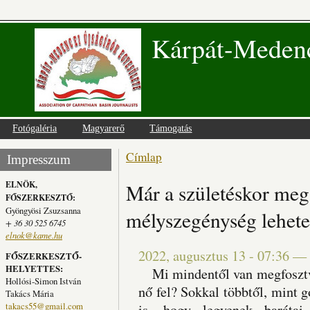
Kárpát-Medenc
Fotógaléria
Magyarerő
Támogatás
Címlap
Jelenlegi hely
Impresszum
ELNÖK,
Már a születéskor meg
FŐSZERKESZTŐ:
Gyöngyösi Zsuzsanna
mélyszegénység lehete
+ 36 30 525 6745
elnok@kame.hu
2022, augusztus 13 - 07:36
—
FŐSZERKESZTŐ-
HELYETTES:
Mi mindentől van megfosztva
Hollósi-Simon István
nő fel? Sokkal többtől, mint g
Takács Mária
takacs55@gmail.com
is, hogy legyenek barátai