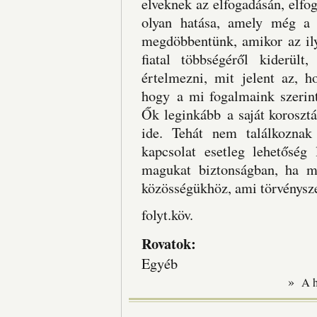
elveknek az elfogadásán, elfog
olyan hatása, amely még a 
megdöbbentünk, amikor az ily
fiatal többségéről kiderült
értelmezni, mit jelent az, h
hogy a mi fogalmaink szerint
Ők leginkább a saját korosztá
ide. Tehát nem találkoznak 
kapcsolat esetleg lehetőség 
magukat biztonságban, ha m
közösségükhöz, ami törvénysze
folyt.köv.
Rovatok:
Egyéb
»
A 