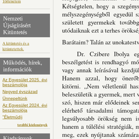
Történelem
Kétségtelen, hogy a szegény
mélyszegénységből egyedül sz
Nemzeti
született gyermekek tovább
Újságírásért
utódaiknak ezt a terhes öröksé
Kitüntetés
Barátaim? Talán az unokates
A kitüntetés és a
kitüntetettek.
Dr. Czibere Ibolya egyet
beszélgetést is rendhagyó mó
Működés, hírek,
vagy annak leírásával kezdjü
információk
Hanem azzal, hogy önerőb
Az Egyesület 2025. évi
kitörni. „Nem véletlenül has
beszámolója
Negyed évszázad
beleszületik a gyermek, mert v
Ünnepeltünk
szó, hiszen már elődeinek se
Az Egyesület 2024. évi
elérhető társadalmi támogat
beszámolója
legsúlyosabb örökség nem is 
"Életműdíj
további közlemények
hanem a túlélési stratégiák, 
meg, ezek nyújtanak számára 
Kiadványok