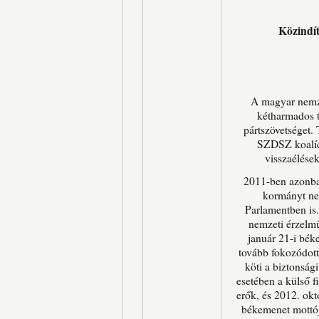
Közindí
A magyar nemze
kétharmados 
pártszövetséget.
SZDSZ koalíci
visszaélések
2011-ben azonban
kormányt ne
Parlamentben is.
nemzeti érzelm
január 21-i bé
tovább fokozódott
köti a biztonság
esetében a külső f
erők, és 2012. ok
békemenet mottój