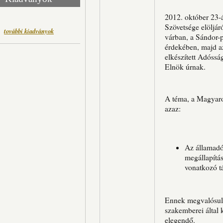
2012. október 23-
Szövetsége elöljár
további kiadványok
várban, a Sándor-p
érdekében, majd az
elkészített Adóssá
Elnök úrnak.
A téma, a Magyarok
azaz:
Az államadó
megállapítás
vonatkozó t
Ennek megvalósulás
szakemberei által
elegendő.