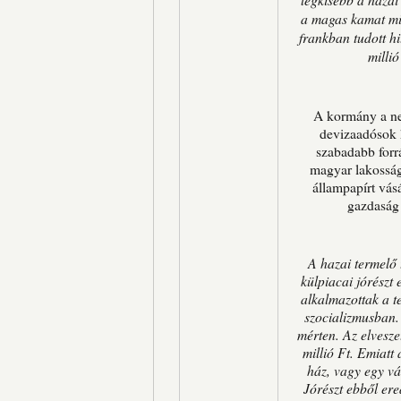
a magas kamat mia
frankban tudott hi
millió
A kormány a neh
devizaadósok h
szabadabb forr
magyar lakosság
állampapírt vá
gazdaság 
A hazai termelő
külpiacai jórészt 
alkalmazottak a t
szocializmusban.
mérten. Az elvesze
millió Ft. Emiat
ház, vagy egy vá
Jórészt ebből ere