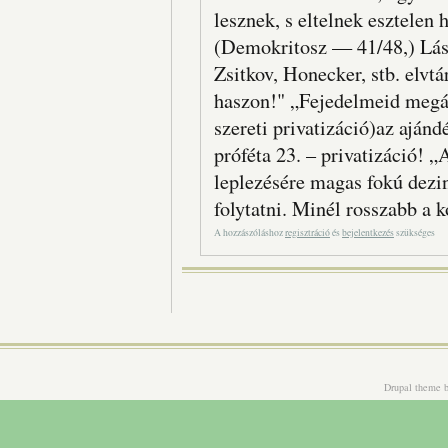
lesznek, s eltelnek esztelen
(Demokritosz — 41/48,) Lásd
Zsitkov, Honecker, stb. elvt
haszon!" „Fejedelmeid megát
szereti privatizáció)az ajánd
próféta 23. – privatizáció! 
leplezésére magas fokú dezi
folytatni. Minél rosszabb a 
A hozzászóláshoz
regisztráció
és
bejelentkezés
szükséges
Drupal theme