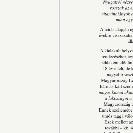
Nyugatról nézve
rosszak az e
vitaminhiányok á
miatt eg
A leírás alapján e
évekre visszazuha
ál
A kialakult helyz
rendezéséhez tov
példaként előttün
18 év eltelt, d
nagyobb veszt
Magyarország Le
hármas-kárt szenv
magas kamat akadá
a lakosságot a 
Magyarország t
Ennek szellemében
uniós taggá váló
Ezek mellett a
további – kb. 