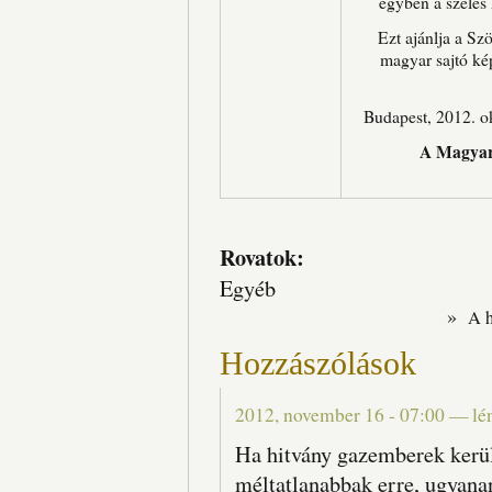
egyben a széles
Ezt ajánlja a Sz
magyar sajtó kép
Budapest, 2012. o
A Magyaro
Rovatok:
Egyéb
»
A 
Hozzászólások
2012, november 16 - 07:00
—
lé
Ha hitvány gazemberek kerü
méltatlanabbak erre, ugyana