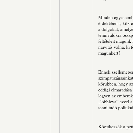
Minden egyes ember
érdekében -, közr
a dolgokat, amely
tennivalókra össz
feltételeit magunk
naivitás volna, ki 
magunkért?
Ennek szellemében
szimpatizánsainkat
körükben, hogy az
eddigi elmaradása
legyen az emberek 
„lobbizva” ezzel 
tenni tudó politik
Következzék a petí