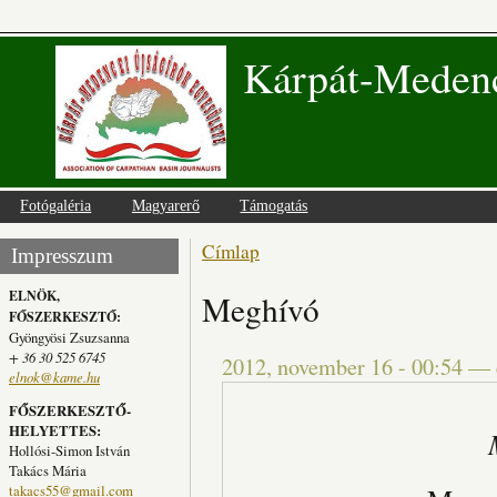
Kárpát-Medenc
Fotógaléria
Magyarerő
Támogatás
Címlap
Jelenlegi hely
Impresszum
ELNÖK,
Meghívó
FŐSZERKESZTŐ:
Gyöngyösi Zsuzsanna
+ 36 30 525 6745
2012, november 16 - 00:54
—
elnok@kame.hu
FŐSZERKESZTŐ-
HELYETTES:
Hollósi-Simon István
Takács Mária
takacs55@gmail.com