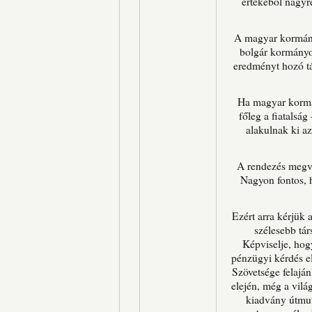
értékéből nagyr
A magyar kormány
bolgár kormányo
eredményt hozó tá
Ha magyar kormá
főleg a fiatalság
alakulnak ki a
A rendezés megva
Nagyon fontos, h
Ezért arra kérjük
szélesebb tár
Képviselje, hog
pénzügyi kérdés e
Szövetsége felajá
elején, még a vilá
kiadvány útmut