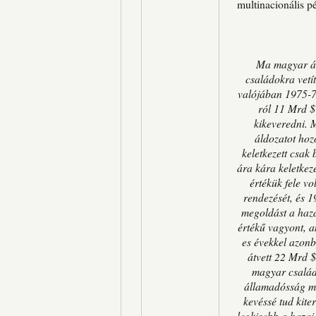
multinacionális 
Ma magyar ál
családokra vetít
valójában 1975-7
ról 11 Mrd $
kikeveredni. 
áldozatot hoz
keletkezett csak
ára kára keletkez
értékük fele v
rendezését, és 1
megoldást a hazai
értékű vagyont, a
es évekkel azonb
átvett 22 Mrd $
magyar család
államadósság mi
kevéssé tud kite
legkisebb a hazai