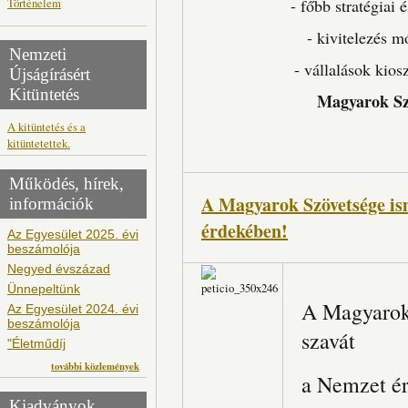
- főbb stratégiai 
Történelem
- kivitelezés 
Nemzeti
- vállalások kiosz
Újságírásért
Kitüntetés
Magyarok Szö
A kitüntetés és a
kitüntetettek.
Működés, hírek,
A Magyarok Szövetsége ism
információk
érdekében!
Az Egyesület 2025. évi
beszámolója
Negyed évszázad
Ünnepeltünk
A Magyarok 
Az Egyesület 2024. évi
beszámolója
szavát
"Életműdíj
további közlemények
a Nemzet é
Kiadványok