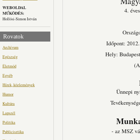
Magya
WEBOLDAL
4. éve
MŰKÖDÉS:
Hollósi-Simon István
Ország
Rovatok
Időpont: 2012.
Archívum
Hely: Budapest 
Egészség
(A
Életmód
Egyéb
Hírek, közlemények
Ünnepi ny
Humor
Tevékenység
Kultúra
Lapszél
Munkaé
Politika
- az MSZ vál
Publicisztika