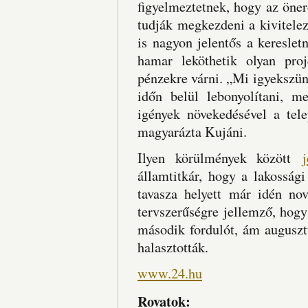
figyelmeztetnek, hogy az öne
tudják megkezdeni a kivitele
is nagyon jelentős a kereslet
hamar leköthetik olyan pro
pénzekre várni. „Mi igyekszün
időn belül lebonyolítani, 
igények növekedésével a tele
magyarázta Kujáni.
Ilyen körülmények között
államtitkár, hogy a lakossá
tavasza helyett már idén no
tervszerűségre jellemző, hogy
második fordulót, ám augusztu
halasztották.
www.24.hu
Rovatok: