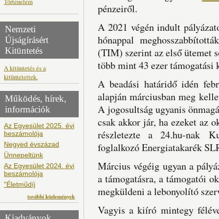
Történelem
pénzeiről.
A 2021 végén indult pályázato
Nemzeti
hónappal meghosszabbítottá
Újságírásért
Kitüntetés
(TIM) szerint az első ütemet s
több mint 43 ezer támogatási 
A kitüntetés és a
kitüntetettek.
A beadási határidő idén febr
alapján márciusban meg kellet
Működés, hírek,
A jogosultság ugyanis önmagá
információk
csak akkor jár, ha ezeket az ok
Az Egyesület 2025. évi
részletezte a 24.hu-nak Ku
beszámolója
Negyed évszázad
foglalkozó Energiatakarék SLR 
Ünnepeltünk
Március végéig ugyan a pályáz
Az Egyesület 2024. évi
beszámolója
a támogatásra, a támogatói o
"Életműdíj
megküldeni a lebonyolító szer
további közlemények
Vagyis a kiíró mintegy félév
Kiadványok