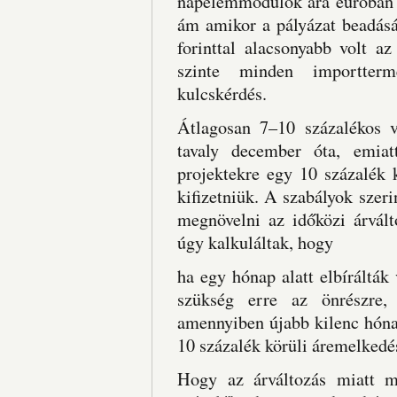
napelemmodulok ára euróban 
ám amikor a pályázat beadásá
forinttal alacsonyabb volt a
szinte minden importterm
kulcskérdés.
Átlagosan 7–10 százalékos 
tavaly december óta, emiat
projektekre egy 10 százalék 
kifizetniük. A szabályok szer
megnövelni az időközi árvált
úgy kalkuláltak, hogy
ha egy hónap alatt elbírálták
szükség erre az önrészre
amennyiben újabb kilenc hónap
10 százalék körüli áremelkedé
Hogy az árváltozás miatt me