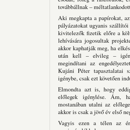
továbbállnak – méltatlankodott
Aki megkapta a papírokat, az
pályázatokat ugyanis szállítói 
kivitelezők fizetik előre a kö
lehívására jogosultak projek
akkor kaphatják meg, ha elké
után kell – elvileg – igény
megindítani az engedélyezte
Kujáni Péter tapasztalatai
igénybe, csak ezt követően in
Elmondta azt is, hogy edd
előlegek igénylése. Ám, h
mostanában utalni az előlegek
akkor is csak a jövő év első 
Vagyis ezen a télen az ér