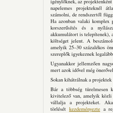
igénylőknek, az projektenként 
napelemes projekteknél átl
számolni, de rendszertől függ
Ha azonban valaki komplex pr
korszerűsítés és a nyílász
akkumulátort is telepítenek), 
költséget jelent. A beszámol
amelyik 25–30 százalékos önr
szereplők igyekeznek legalább 
Ugyanakkor jellemzően nagyo
mert azok idővel még önerővel
Sokan kihátrálnak a projekte
Bár a többség türelmesen k
kivitelező van, amelyik közl
vállalja a projekteket. A
törlését
kezdeményezte
a reg