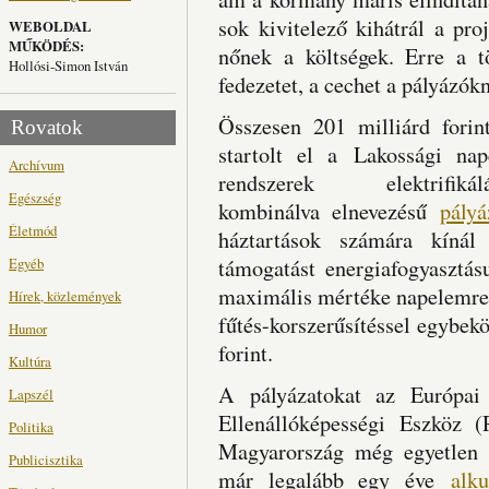
sok kivitelező kihátrál a pr
WEBOLDAL
MŰKÖDÉS:
nőnek a költségek. Erre a 
Hollósi-Simon István
fedezetet, a cechet a pályázókn
Összesen 201 milliárd forin
Rovatok
startolt el a Lakossági na
Archívum
rendszerek elektrifi
Egészség
kombinálva elnevezésű
pályá
Életmód
háztartások számára kínál
Egyéb
támogatást energiafogyasztás
maximális mértéke napelemren
Hírek, közlemények
fűtés-korszerűsítéssel egybek
Humor
forint.
Kultúra
A pályázatokat az Európai U
Lapszél
Ellenállóképességi Eszköz
Politika
Magyarország még egyetlen 
Publicisztika
már legalább egy éve
alk