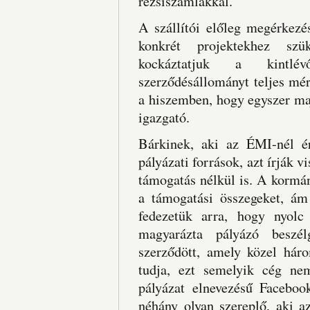
rezsiszámlákkal.
A szállítói előleg megérkezé
konkrét projektekhez sz
kockáztatjuk a kintlév
szerződésállományt teljes mé
a hiszemben, hogy egyszer maj
igazgató.
Bárkinek, aki az ÉMI-nél é
pályázati források, azt írják v
támogatás nélkül is. A kormán
a támogatási összegeket, ám
fedezetük arra, hogy nyolc
magyarázta pályázó beszélg
szerződött, amely közel háro
tudja, ezt semelyik cég ne
pályázat elnevezésű Faceboo
néhány olyan szereplő, aki a