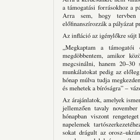
a támogatási forrásokhoz a p
Arra sem, hogy tervben v
előfinanszírozzák a pályázat pr
Az infláció az igénylőkre sújt 
„Megkaptam a támogatói ok
megdöbbentem, amikor közö
megcsinálni, hanem 20–30 s
munkálatokat pedig az előleg
hónap múlva tudja megkezdeni
és mehetek a bíróságra” – vázo
Az árajánlatok, amelyek ismer
jellemzően tavaly november 
hónapban viszont rengetege
napelemek tartószerkezetéh
sokat drágult az orosz–ukrán