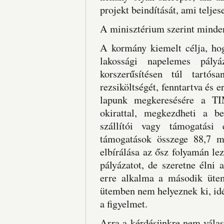
projekt beindítását, ami teljes
A minisztérium szerint minde
A kormány kiemelt célja, ho
lakossági napelemes pályá
korszerűsítésen túl tartós
rezsiköltségét, fenntartva és e
lapunk megkeresésére a TIM
okirattal, megkezdheti a b
szállítói vagy támogatási 
támogatások összege 88,7 mil
elbírálása az ősz folyamán le
pályázatot, de szeretne élni
erre alkalma a második ütem
ütemben nem helyeznek ki, id
a figyelmet.
Arra a kérdésünkre nem válas