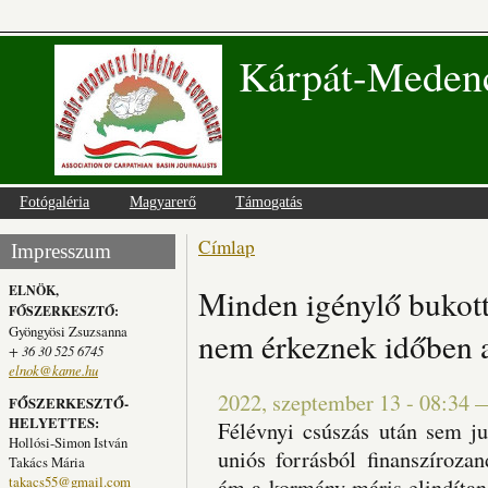
Kárpát-Medenc
Fotógaléria
Magyarerő
Támogatás
Címlap
Jelenlegi hely
Impresszum
ELNÖK,
Minden igénylő bukott
FŐSZERKESZTŐ:
Gyöngyösi Zsuzsanna
nem érkeznek időben 
+ 36 30 525 6745
elnok@kame.hu
2022, szeptember 13 - 08:34
FŐSZERKESZTŐ-
HELYETTES:
Félévnyi csúszás után sem ju
Hollósi-Simon István
uniós forrásból finanszíroza
Takács Mária
takacs55@gmail.com
ám a kormány máris elindítan