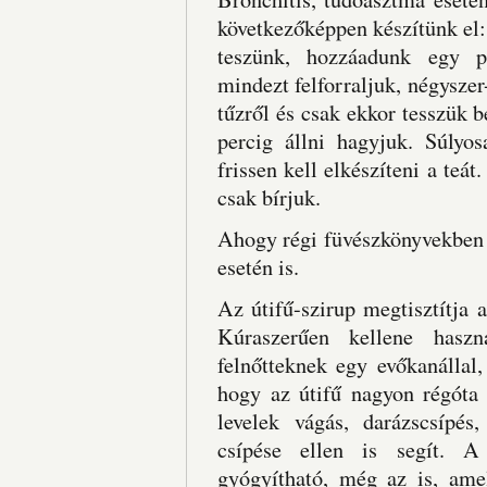
következőképpen készítünk el:
teszünk, hozzáadunk egy pú
mindezt felforraljuk, négyszer
tűzről és csak ekkor tesszük b
percig állni hagyjuk. Súlyo
frissen kell elkészíteni a teá
csak bírjuk.
Ahogy régi füvészkönyvekben 
esetén is.
Az útifű-szirup megtisztítja 
Kúraszerűen kellene haszn
felnőtteknek egy evőkanállal,
hogy az útifű nagyon régóta 
levelek vágás, darázscsípés
csípése ellen is segít. A 
gyógyítható, még az is, ame