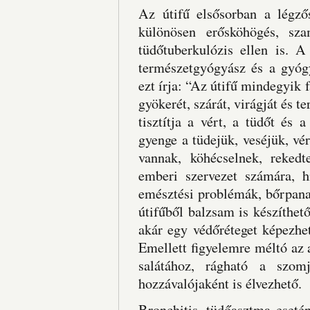
Az útifű elsősorban a légző
különösen erősköhögés, sz
tüdőtuberkulózis ellen is. A
természetgyógyász és a gyóg
ezt írja: “Az útifű mindegyik f
gyökerét, szárát, virágját és 
tisztítja a vért, a tüdőt és
gyenge a tüdejük, veséjük, vér
vannak, köhécselnek, reked
emberi szervezet számára, h
emésztési problémák, bőrpanas
útifűből balzsam is készíthet
akár egy védőréteget képezhet,
Emellett figyelemre méltó az 
salátához, rágható a szomj
hozzávalójaként is élvezhető.
Bronchitis, tüdőasztma eseté