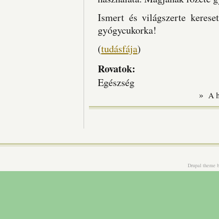
Ismert és világszerte kerese
gyógycukorka!
(
tudásfája
)
Rovatok:
Egészség
»
A 
Drupal theme