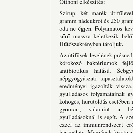
Otthoni elkészítés:
Szirup: két marék útifűleve
gramm nádcukrot és 250 gramm
oda ne égjen. Folyamatos kev
sűrű massza keletkezik belő
Hűtőszekrényben tároljuk.
Az útifüvek levelének présned
kórokozó baktériumok fejlő
antibiotikus hatású. Sebgy
népgyógyászati tapasztalato
eredményei igazolták vissza
gyulladásos folyamatainak gy
köhögés, hurutoldás esetében is
gyomor-, valamint a bélr
gyulladásoknál is segít. A sz
ezzel az immunrendszert erős
használata. Magjának főzete g