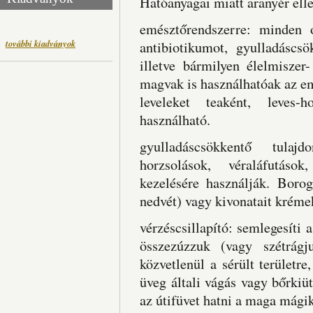
Hatóanyagai miatt aranyér ell
emésztőrendszerre: minden 
további kiadványok
antibiotikumot, gyulladáscsö
illetve bármilyen élelmiszer
magvak is használhatóak az e
leveleket teaként, leves-
használható.
gyulladáscsökkentő tulaj
horzsolások, véraláfutások
kezelésére használják. Boroga
nedvét) vagy kivonatait kréme
vérzéscsillapító: semlegesíti
összezúzzuk (vagy szétrágj
közvetlenül a sérült területre
üveg általi vágás vagy bőrkiüt
az útifüvet hatni a maga mágik