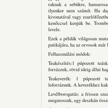
raknak a sebükre, hamarosa
ilyenkor nem számít. Ha dag
kivonatával vagy zsurlófőzetb
kenőccsel kenjük be. Trombó
levele.
Ezek a példák világosan muta
patikájára, ha az orvosok már 
Felhasználási módok:
Teakészítés:1 púpozott teásk
forrázzuk, rövid ideig állni ha
Teakeverék: 1 púpozott te
leforrázunk. A keverékhez kak
Levélborogatás: a frissen szed
megmossuk, egy deszkán összet