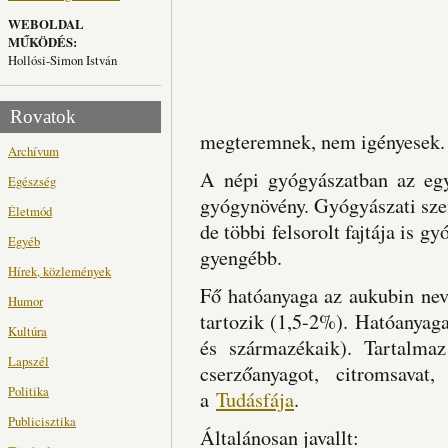
WEBOLDAL
MŰKÖDÉS:
Hollósi-Simon István
Rovatok
megteremnek, nem igényesek.
Archívum
A népi gyógyászatban az egy
Egészség
gyógynövény. Gyógyászati sze
Életmód
de többi felsorolt fajtája is 
Egyéb
gyengébb.
Hírek, közlemények
Fő hatóanyaga az aukubin nev
Humor
tartozik (1,5-2%). Hatóanyaga
Kultúra
és származékaik). Tartalma
Lapszél
cserzőanyagot, citromsavat
Politika
a
Tudásfája
.
Publicisztika
Általánosan javallt: