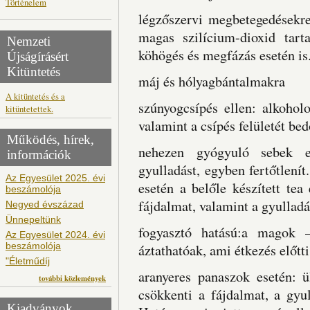
Történelem
légzőszervi megbetegedésekre
magas szilícium-dioxid tart
Nemzeti
köhögés és megfázás esetén is
Újságírásért
Kitüntetés
máj és hólyagbántalmakra
A kitüntetés és a
szúnyogcsípés ellen: alkohol
kitüntetettek.
valamint a csípés felületét bed
Működés, hírek,
nehezen gyógyuló sebek es
információk
gyulladást, egyben fertőtlenít
Az Egyesület 2025. évi
esetén a belőle készített tea
beszámolója
fájdalmat, valamint a gyulladá
Negyed évszázad
Ünnepeltünk
fogyasztó hatású:a magok –
Az Egyesület 2024. évi
beszámolója
áztathatóak, ami étkezés előtti
"Életműdíj
aranyeres panaszok esetén: ü
további közlemények
csökkenti a fájdalmat, a gyul
Kiadványok