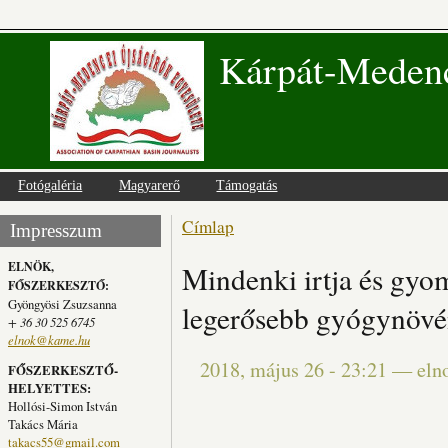
Kárpát-Medenc
Fotógaléria
Magyarerő
Támogatás
Címlap
Jelenlegi hely
Impresszum
ELNÖK,
Mindenki irtja és gyom
FŐSZERKESZTŐ:
Gyöngyösi Zsuzsanna
legerősebb gyógynöv
+ 36 30 525 6745
elnok@kame.hu
2018, május 26 - 23:21
—
eln
FŐSZERKESZTŐ-
HELYETTES:
Hollósi-Simon István
Takács Mária
takacs55@gmail.com