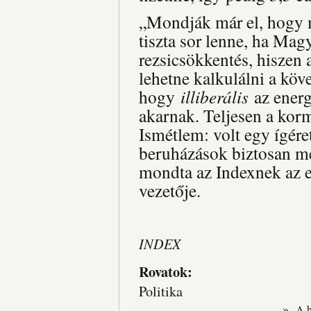
„Mondják már el, hogy m
tiszta sor lenne, ha Ma
rezsicsökkentés, hiszen a
lehetne kalkulálni a köv
hogy
illiberális
az energ
akarnak. Teljesen a kor
Ismétlem: volt egy ígéret
beruházások biztosan me
mondta az Indexnek az e
vezetője.
INDEX
Rovatok:
Politika
»
A 