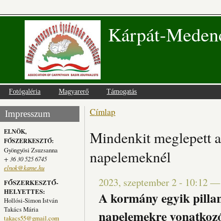
Kárpát-Medenc
Fotógaléria
Magyarerő
Támogatás
Címlap
Jelenlegi hely
Impresszum
ELNÖK,
Mindenkit meglepett a 
FŐSZERKESZTŐ:
Gyöngyösi Zsuzsanna
napelemeknél
+ 36 30 525 6745
elnok@kame.hu
2023, szeptember 2 - 10:12
FŐSZERKESZTŐ-
HELYETTES:
A kormány egyik pillan
Hollósi-Simon István
Takács Mária
napelemekre vonatkozó
takacs55@gmail.com