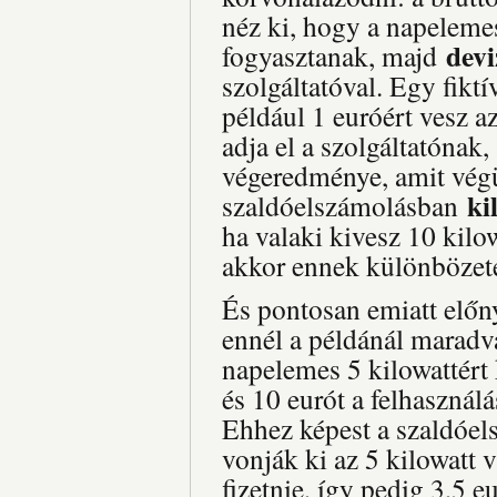
néz ki, hogy a napelemes
dev
fogyasztanak, majd
szolgáltatóval. Egy fiktí
például 1 euróért vesz a
adja el a szolgáltatónak
végeredménye, amit vég
ki
szaldóelszámolásban
ha valaki kivesz 10 kilow
akkor ennek különbözetét
És pontosan emiatt előn
ennél a példánál maradva
napelemes 5 kilowattért 
és 10 eurót a felhasználás
Ehhez képest a szaldóel
vonják ki az 5 kilowatt vi
fizetnie, így pedig 3,5 e