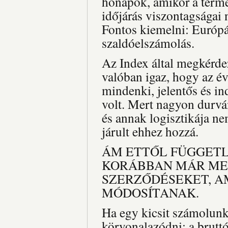
hónapok, amikor a terme
időjárás viszontagságai 
Fontos kiemelni: Európá
szaldóelszámolás.
Az Index által megkérdez
valóban igaz, hogy az év
mindenki, jelentős és i
volt. Mert nagyon durván
és annak logisztikája ne
járult ehhez hozzá.
ÁM ETTŐL FÜGGET
KORÁBBAN MÁR ME
SZERZŐDÉSEKET, A
MÓDOSÍTANAK.
Ha egy kicsit számolunk,
körvonalazódni: a brutt