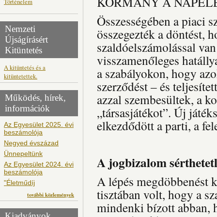
KORMÁNY A NAPEL
Történelem
Összességében a piaci s
Nemzeti
összegezték a döntést,
Újságírásért
szaldóelszámolással van
Kitüntetés
visszamenőleges hatállya
A kitüntetés és a
a szabályokon, hogy azo
kitüntetettek.
szerződést – és teljesíte
azzal szembesültek, a ko
Működés, hírek,
információk
„társasjátékot”. Új játék
elkezdődött a parti, a f
Az Egyesület 2025. évi
beszámolója
Negyed évszázad
Ünnepeltünk
A jogbizalom sérthetet
Az Egyesület 2024. évi
beszámolója
A lépés megdöbbenést kel
"Életműdíj
tisztában volt, hogy a 
további közlemények
mindenki bízott abban,
Kiadványok