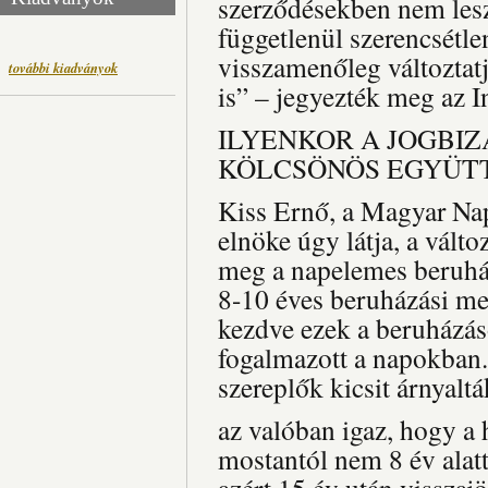
szerződésekben nem lesz 
függetlenül szerencsétle
visszamenőleg változtat
további kiadványok
is” – jegyezték meg az I
ILYENKOR A JOGBIZ
KÖLCSÖNÖS EGYÜT
Kiss Ernő, a Magyar Na
elnöke úgy látja, a vált
meg a napelemes beruhá
8-10 éves beruházási me
kezdve ezek a beruházá
fogalmazott a napokban.
szereplők kicsit árnyaltá
az valóban igaz, hogy a 
mostantól nem 8 év alatt