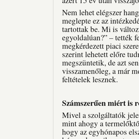
azért 15 év után visszaj
Nem lehet elégszer hangs
meglepte ez az intézkedé
tartottak be. Mi is vált
egyoldalúan?” – tették fe
megkérdezett piaci szer
szerint lehetett előre tu
megszüntetik, de azt s
visszamenőleg, a már me
feltételek lesznek.
Számszerűen miért is 
Mivel a szolgáltatók jel
mint ahogy a termelőktől
hogy az egyhónapos elsz