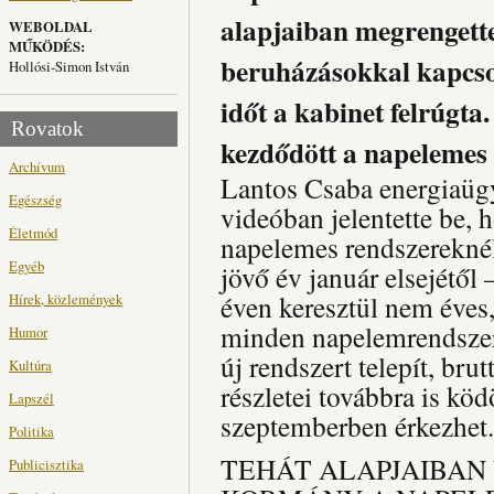
alapjaiban megrengette
WEBOLDAL
MŰKÖDÉS:
beruházásokkal kapcso
Hollósi-Simon István
időt a kabinet felrúgta
Rovatok
kezdődött a napelemes
Archívum
Lantos Csaba energiaügy
Egészség
videóban jelentette be, 
Életmód
napelemes rendszereknél
Egyéb
jövő év január elsejétől –
éven keresztül nem éves
Hírek, közlemények
minden napelemrendszer
Humor
új rendszert telepít, bru
Kultúra
részletei továbbra is kö
Lapszél
szeptemberben érkezhet.
Politika
TEHÁT ALAPJAIBAN
Publicisztika