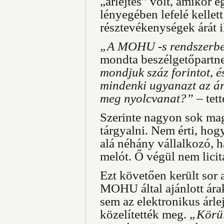
„árlejtés” volt, amikor 
lényegében lefelé kellet
résztevékenységek árát i
„A MOHU -s rendszerben
mondta beszélgetőpartn
mondjuk száz forintot, 
mindenki ugyanazt az ár
meg nyolcvanat?”
– tett
Szerinte nagyon sok mag
tárgyalni. Nem érti, hog
alá néhány vállalkozó, 
melót. Ő végül nem licitá
Ezt követően került sor 
MOHU által ajánlott árak
sem az elektronikus árle
közelítették meg.
„Körül