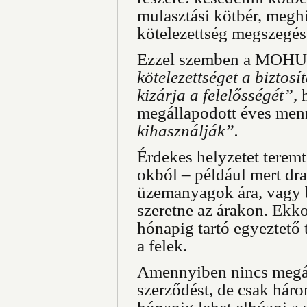
mulasztási kötbér, meghiú
kötelezettség megszegés
Ezzel szemben a MOH
kötelezettséget a biztosí
kizárja a felelősségét”,
h
megállapodott éves men
kihasználják”.
Érdekes helyzetet teremt
okból – például mert dr
üzemanyagok ára, vagy 
szeretne az árakon. Ekko
hónapig tartó egyeztető 
a felek.
Amennyiben nincs megál
szerződést, de csak hár