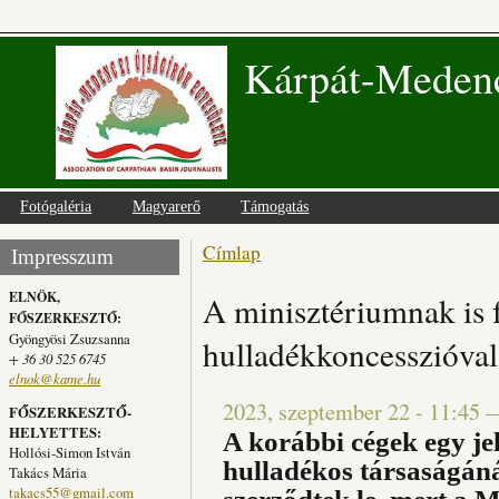
Kárpát-Medenc
Fotógaléria
Magyarerő
Támogatás
Címlap
Jelenlegi hely
Impresszum
ELNÖK,
A minisztériumnak is f
FŐSZERKESZTŐ:
Gyöngyösi Zsuzsanna
hulladékkoncesszióval
+ 36 30 525 6745
elnok@kame.hu
2023, szeptember 22 - 11:45
FŐSZERKESZTŐ-
HELYETTES:
A korábbi cégek egy jel
Hollósi-Simon István
hulladékos társaságán
Takács Mária
takacs55@gmail.com