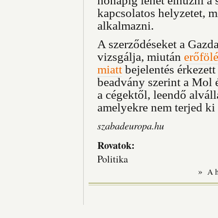
hónapig lehet elhúzni a 
kapcsolatos helyzetet, mi
alkalmazni.
A szerződéseket a Gazda
vizsgálja, miután
erőföl
miatt
bejelentés érkezet
beadvány szerint a Mol é
a cégektől, leendő alvál
amelyekre nem terjed ki
szabadeuropa.hu
Rovatok:
Politika
»
A 