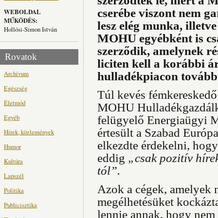
szerződtek le, mert a 
cserébe viszont nem ga
WEBOLDAL
MŰKÖDÉS:
lesz elég munka, illetv
Hollósi-Simon István
MOHU egyébként is csa
szerződik, amelynek ré
Rovatok
liciten kell a korábbi 
Archívum
hulladékpiacon továbbr
Egészség
Túl kevés fémkereskedő 
Életmód
MOHU Hulladékgazdálkodá
Egyéb
felügyelő Energiaügyi M
értesült a Szabad Európa
Hírek, közlemények
elkezdte érdekelni, hog
Humor
eddig
„csak pozitív hír
Kultúra
tól”.
Lapszél
Azok a cégek, amelyek 
Politika
megélhetésüket kockázta
Publicisztika
lennie annak, hogy nem í