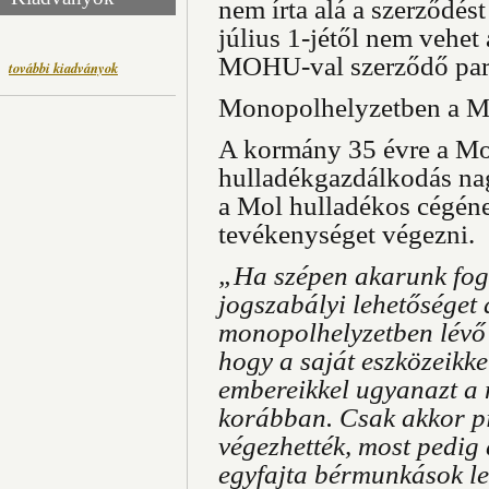
nem írta alá a szerződés
július 1-jétől nem vehet 
MOHU-val szerződő par
további kiadványok
Monopolhelyzetben a M
A kormány 35 évre a Mol
hulladékgazdálkodás na
a Mol hulladékos cégén
tevékenységet végezni.
„Ha szépen akarunk fog
jogszabályi lehetőséget 
monopolhelyzetben lévő 
hogy a saját eszközeikkel
embereikkel ugyanazt a 
korábban. Csak akkor pi
végezhették, most pedig 
egyfajta bérmunkások l