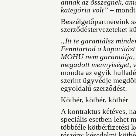
annak az összegnek, amel
kategória volt”
– mondt
Beszélgetőpartnereink 
szerződéstervezeteket kü
„Itt te garantálsz minde
Fenntartod a kapacitást
MOHU nem garantálja, ho
megadott mennyiséget, 
mondta az egyik hulladé
szerint ügyvédje megdöb
egyoldalú szerződést.
Kötbér, kötbér, kötbér
A kontraktus kétéves, ha
speciális esetben lehet 
többféle kötbérfizetési 
részére: késedelmi kötbér