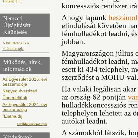
Történelem
koncessziós rendszer ir
Ahogy lapunk
beszámolt
Nemzeti
elindulását követően ha
Újságírásért
Kitüntetés
fémhulladékot leadni, é
jobban.
A kitüntetés és a
kitüntetettek.
Magyarországon július el
fémhulladékot leadni, 
Működés, hírek,
esett ki 434 telephely, 
információk
szerződést a MOHU-val
Az Egyesület 2025. évi
beszámolója
Ha valaki legálisan akar
Negyed évszázad
az ország 62 pontján
van
Ünnepeltünk
hulladékkoncessziós ren
Az Egyesület 2024. évi
beszámolója
telephelyen lehetett az ö
"Életműdíj
autókat leadni.
további közlemények
A számokból látszik, ho
Kiadványok