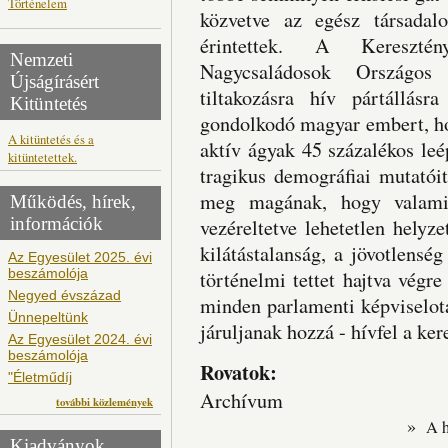
Történelem
közvetve az egész társadal
érintettek. A Kereszté
Nemzeti
Nagycsaládosok Országos 
Újságírásért
tiltakozásra hív pártállásr
Kitüntetés
gondolkodó magyar embert, ho
A kitüntetés és a
aktív ágyak 45 százalékos leé
kitüntetettek.
tragikus demográfiai mutatói
meg magának, hogy valamifa
Működés, hírek,
információk
vezéreltetve lehetetlen helyz
kilátástalanság, a jövotlensé
Az Egyesület 2025. évi
beszámolója
történelmi tettet hajtva végr
Negyed évszázad
minden parlamenti képviselotá
Ünnepeltünk
járuljanak hozzá - hívfel a ker
Az Egyesület 2024. évi
beszámolója
Rovatok:
"Életműdíj
Archívum
további közlemények
»
A 
Kiadványok