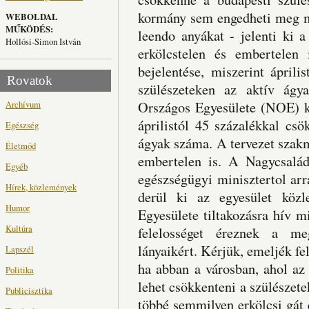
kormány sem engedheti meg ma
WEBOLDAL
MŰKÖDÉS:
leendo anyákat - jelenti ki 
Hollósi-Simon István
erkölcstelen és embertelen
bejelentése, miszerint ápril
Rovatok
szülészeteken az aktív ágy
Archívum
Országos Egyesülete (NOE) kö
áprilistól 45 százalékkal cs
Egészség
ágyak száma. A tervezet szakm
Életmód
embertelen is. A Nagycsalád
Egyéb
egészségügyi minisztertol arr
Hírek, közlemények
derül ki az egyesület köz
Humor
Egyesülete tiltakozásra hív mi
Kultúra
felelosséget éreznek a meg
lányaikért. Kérjük, emeljék fe
Lapszél
ha abban a városban, ahol az 
Politika
lehet csökkenteni a szülészete
Publicisztika
többé semmilyen erkölcsi gát 