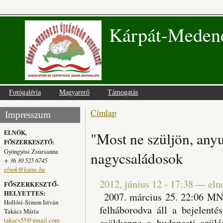
Kárpát-Medenc
Fotógaléria
Magyarerő
Támogatás
Címlap
Jelenlegi hely
Impresszum
ELNÖK,
"Most ne szüljön, anyu
FŐSZERKESZTŐ:
Gyöngyösi Zsuzsanna
nagycsaládosok
+ 36 30 525 6745
elnok@kame.hu
2012, június 12 - 17:38
—
eln
FŐSZERKESZTŐ-
HELYETTES:
2007. március 25. 22:06 MN
Hollósi-Simon István
felháborodva áll a bejelentés
Takács Mária
takacs55@gmail.com
csökkenne a budapesti szülé