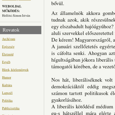
bővül.
WEBOLDAL
MŰKÖDÉS:
Az államelnök akkora gombó
Hollósi-Simon István
tudnak azok, akik részesülne
egy elszabadult hajóágyúhoz? 
Rovatok
aluli szervekkel előszeretettel
De kérem! Magyarországról, a 
Archívum
A januári szellőztetés egyért
Egészség
is cáfolta senki. Ahogyan az
Életmód
hígultságában jókora liberál
Egyéb
támogatói körében, de a vezet
Hírek, közlemények
Humor
Nos hát, liberáliséknek volt
Kultúra
demokráciáktól eddig megsz
számon tartott politikusok él
Lapszél
gyakorlásához.
Politika
A liberális kötődésű médium 
Publicisztika
eu-s hátszéllel mára elérte a