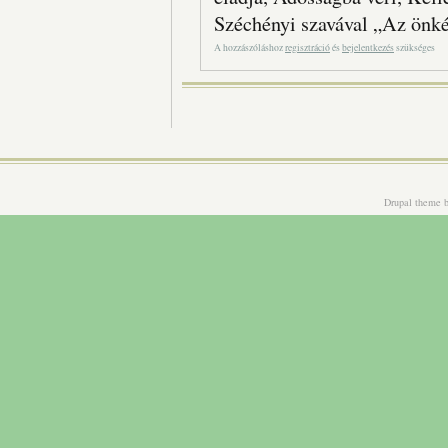
Széchényi szavával „Az önkén
A hozzászóláshoz
regisztráció
és
bejelentkezés
szükséges
Drupal theme