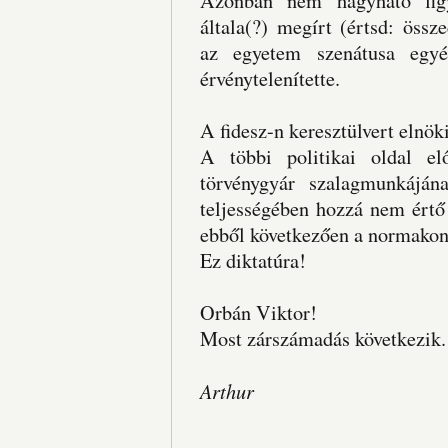
Azonban nem hagyható figy
általa(?) megírt (értsd: öss
az egyetem szenátusa egyér
érvénytelenítette.
A fidesz-n keresztülvert elnöki
A többi politikai oldal el
törvénygyár szalagmunkájána
teljességében hozzá nem értő
ebből következően a normakont
Ez diktatúra!
Orbán Viktor!
Most zárszámadás következik.
Arthur