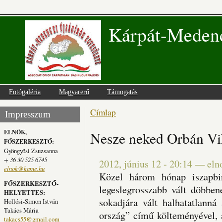
Kárpát-Medenc
Fotógaléria
Magyarerő
Támogatás
Címlap
Jelenlegi hely
Impresszum
ELNÖK,
Nesze neked Orbán Vi
FŐSZERKESZTŐ:
Gyöngyösi Zsuzsanna
+ 36 30 525 6745
2012, június 12 - 20:14
—
eln
elnok@kame.hu
Közel három hónap iszapbir
FŐSZERKESZTŐ-
legeslegrosszabb vált döbben
HELYETTES:
sokadjára vált halhatatlann
Hollósi-Simon István
Takács Mária
ország” című költeményével, 
takacs55@gmail.com