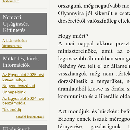
Történelem
országunk még negatívabb meg
Olyannyira jól sikerült e csa
Nemzeti
dicséretétől valószínűleg elte
Újságírásért
Kitüntetés
Hogy miért?
A kitüntetés és a
A mai nappal akkora presztí
kitüntetettek.
miniszterelnöke, amit az e
legrosszabb álmunkban sem g
Működés, hírek,
információk
Néhány óra telt el az államel
visszhangok még nem „értek 
Az Egyesület 2025. évi
beszámolója
dörzsölhetik a tenyerüket, 
Negyed évszázad
áramlatából kiesve is óriási 
Ünnepeltünk
kommunista és a liberális old
Az Egyesület 2024. évi
beszámolója
"Életműdíj
Azt mondjuk, és büszkén: bef
további közlemények
Bizony ennek isszuk méregpoh
térnyerése, gazdaságunk t
Kiadványok