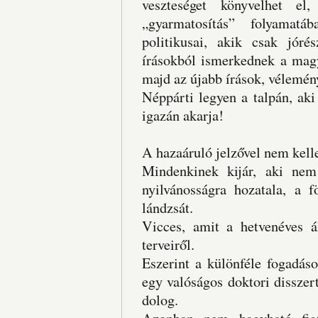
veszteséget könyvelhet el
„gyarmatosítás” folyama
politikusai, akik csak jóré
írásokból ismerkednek a magy
majd az újabb írások, vélemény
Néppárti legyen a talpán, aki
igazán akarja!
A hazaáruló jelzővel nem kell
Mindenkinek kijár, aki nem 
nyilvánosságra hozatala, a f
lándzsát.
Vicces, amit a hetvenéves 
terveiről.
Eszerint a különféle fogadás
egy valóságos doktori dissze
dolog.