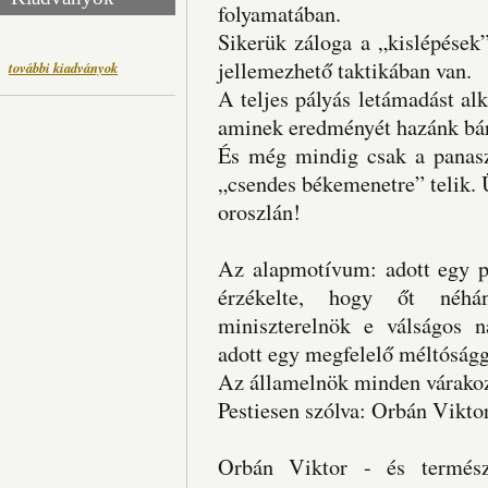
folyamatában.
Sikerük záloga a „kislépések”
jellemezhető taktikában van.
további kiadványok
A teljes pályás letámadást al
aminek eredményét hazánk bár
És még mindig csak a panaszo
„csendes békemenetre” telik. 
oroszlán!
Az alapmotívum: adott egy pr
érzékelte, hogy őt néhá
miniszterelnök e válságos n
adott egy megfelelő méltóságga
Az államelnök minden várakozá
Pestiesen szólva: Orbán Vikto
Orbán Viktor - és természe