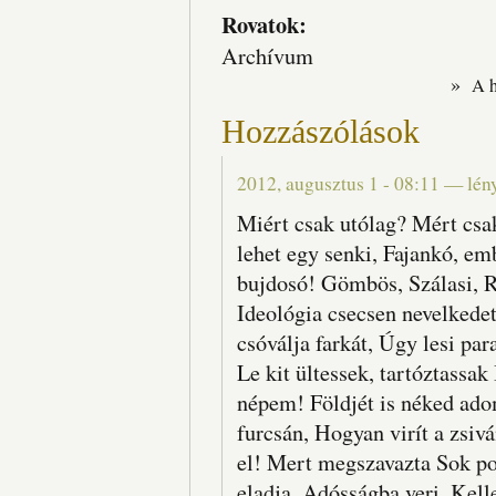
Rovatok:
Archívum
»
A 
Hozzászólások
2012, augusztus 1 - 08:11
—
lén
Miért csak utólag? Mért csak
lehet egy senki, Fajankó, em
bujdosó! Gömbös, Szálasi, R
Ideológia csecsen nevelkedet
csóválja farkát, Úgy lesi pa
Le kit ültessek, tartóztassa
népem! Földjét is néked ad
furcsán, Hogyan virít a zsi
el! Mert megszavazta Sok pot
eladja, Adósságba veri, Kel