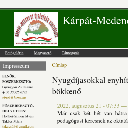
Kárpát-Medenc
Fotógaléria
Magyarerő
Támogatás
Címlap
Jelenlegi hely
Impresszum
ELNÖK,
Nyugdíjasokkal enyhít
FŐSZERKESZTŐ:
Gyöngyösi Zsuzsanna
bökkenő
+ 36 30 525 6745
elnok@kame.hu
2022, augusztus 21 - 07:33
—
FŐSZERKESZTŐ-
HELYETTES:
Már csak két hét van hátra
Hollósi-Simon István
pedagógust keresnek az oktatá
Takács Mária
takacs55@gmail.com