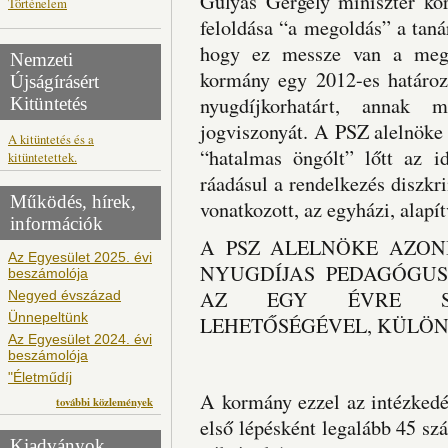
Gulyás Gergely miniszter kor
Történelem
feloldása “a megoldás” a taná
hogy ez messze van a megol
Nemzeti
kormány egy 2012-es határoza
Újságírásért
nyugdíjkorhatárt, annak 
Kitüntetés
jogviszonyát. A PSZ alelnöke 
A kitüntetés és a
“hatalmas öngólt” lőtt az i
kitüntetettek.
ráadásul a rendelkezés diszkr
Működés, hírek,
vonatkozott, az egyházi, alapít
információk
A PSZ ALELNÖKE AZON
Az Egyesület 2025. évi
NYUGDÍJAS PEDAGÓGU
beszámolója
AZ EGY ÉVRE SZÓ
Negyed évszázad
Ünnepeltünk
LEHETŐSÉGÉVEL, KÜLÖN
Az Egyesület 2024. évi
beszámolója
"Életműdíj
A kormány ezzel az intézkedé
további közlemények
első lépésként legalább 45 szá
Kiadványok