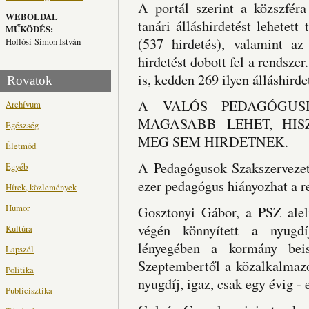
A portál szerint a közszféra
WEBOLDAL
tanári álláshirdetést lehetett
MŰKÖDÉS:
(537 hirdetés), valamint a
Hollósi-Simon István
hirdetést dobott fel a rendsz
is, kedden 269 ilyen álláshirdet
Rovatok
A VALÓS PEDAGÓGUS
Archívum
MAGASABB LEHET, HIS
Egészség
MEG SEM HIRDETNEK.
Életmód
A Pedagógusok Szakszervezet
Egyéb
ezer pedagógus hiányozhat a re
Hírek, közlemények
Humor
Gosztonyi Gábor, a PSZ aleln
végén könnyített a nyugdíj
Kultúra
lényegében a kormány beism
Lapszél
Szeptembertől a közalkalmazo
Politika
nyugdíj, igaz, csak egy évig -
Publicisztika