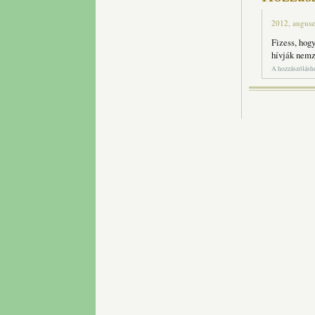
2012, augusz
Fizess, hogy
hívják nemz
A hozzászólás