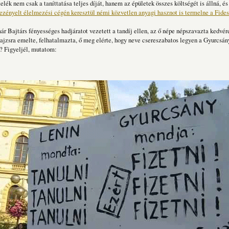
lék nem csak a taníttatása teljes díját, hanem az épületek összes költségét is állná, é
ezényelt élelmezési cégén keresztül némi közvetlen anyagi hasznot is termelne a Fide
ár Bajtárs fényességes hadjáratot vezetett a tandíj ellen, az ő népe népszavazta kedvére
pajzsra emelte, felhatalmazta, ő meg elérte, hogy neve csereszabatos legyen a Gyurcsán
 Figyeljél, mutatom: