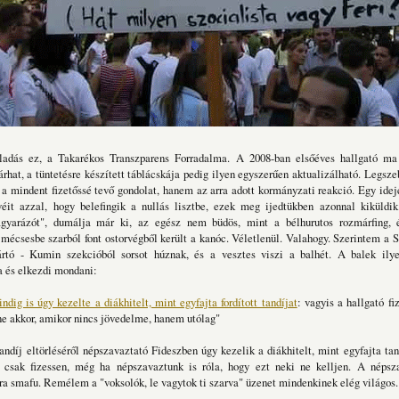
ladás ez, a Takarékos Transzparens Forradalma. A 2008-ban elsőéves hallgató m
rhat, a tüntetésre készített táblácskája pedig ilyen egyszerűen aktualizálható. Legsz
mindent fizetőssé tevő gondolat, hanem az arra adott kormányzati reakció. Egy idej
éit azzal, hogy belefingik a nullás lisztbe, ezek meg ijedtükben azonnal kiküldik
gyarázót", dumálja már ki, az egész nem büdös, mint a bélhurutos rozmárfing,
mécsesbe szarból font ostorvégből került a kanóc. Véletlenül. Valahogy. Szerintem a 
ártó - Kumin szekcióból sorsot húznak, és a vesztes viszi a balhét. A balek ily
a és elkezdi mondani:
dig is úgy kezelte a diákhitelt, mint egyfajta fordított tandíjat
: vagyis a hallgató fi
 ne akkor, amikor nincs jövedelme, hanem utólag"
andíj eltörléséről népszavaztató Fideszben úgy kezelik a diákhitelt, mint egyfajta tan
t csak fizessen, még ha népszavaztunk is róla, hogy ezt neki ne kelljen. A néps
 smafu. Remélem a "voksolók, le vagytok ti szarva" üzenet mindenkinek elég világos.