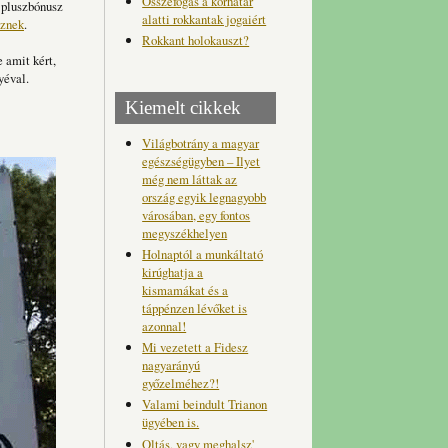
Összefogás a korhatár
s pluszbónusz
alatti rokkantak jogaiért
sznek
.
Rokkant holokauszt?
 amit kért,
yéval.
Kiemelt cikkek
Világbotrány a magyar
egészségügyben – Ilyet
még nem láttak az
ország egyik legnagyobb
városában, egy fontos
megyszékhelyen
Holnaptól a munkáltató
kirúghatja a
kismamákat és a
táppénzen lévőket is
azonnal!
Mi vezetett a Fidesz
nagyarányú
győzelméhez?!
Valami beindult Trianon
ügyében is.
Oltás, vagy meghalsz'