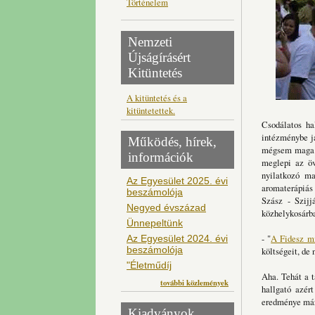
Történelem
Nemzeti
Újságírásért
Kitüntetés
A kitüntetés és a
kitüntetettek.
Csodálatos ha
intézménybe já
Működés, hírek,
mégsem maga a 
információk
meglepi az öv
nyilatkozó ma
Az Egyesület 2025. évi
aromaterápiás 
beszámolója
Szász - Szijj
Negyed évszázad
közhelykosárb
Ünnepeltünk
- "
A Fidesz min
Az Egyesület 2024. évi
beszámolója
költségeit, de
"Életműdíj
Aha. Tehát a t
további közlemények
hallgató azér
eredménye mára
Kiadványok