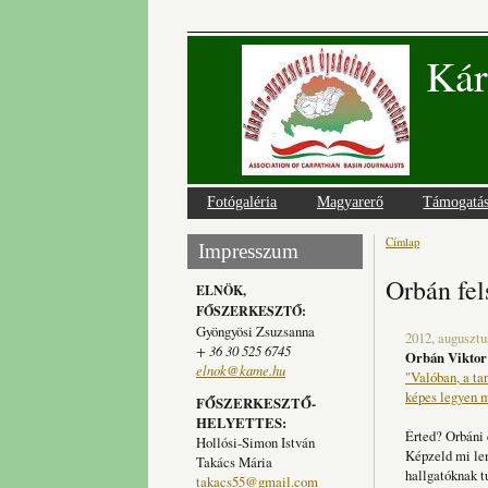
Kár
Fotógaléria
Magyarerő
Támogatá
Címlap
Jelenlegi
Impresszum
Orbán fel
ELNÖK,
FŐSZERKESZTŐ:
Gyöngyösi Zsuzsanna
2012, augusztu
+ 36 30 525 6745
Orbán Viktor 
elnok@kame.hu
"Valóban, a ta
képes legyen m
FŐSZERKESZTŐ-
HELYETTES:
Érted? Orbáni é
Hollósi-Simon István
Képzeld mi len
Takács Mária
hallgatóknak tu
takacs55@gmail.com