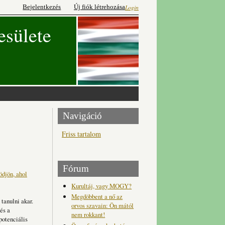
Bejelentkezés
Új fiók létrehozása
Login
esülete
Navigáció
Friss tartalom
Fórum
ödjön, ahol
Kurultáj, vagy MOGY?
Megdöbbent a nő az
 tanulni akar.
orvos szavain: Ön mától
és a
nem rokkant!
potenciális