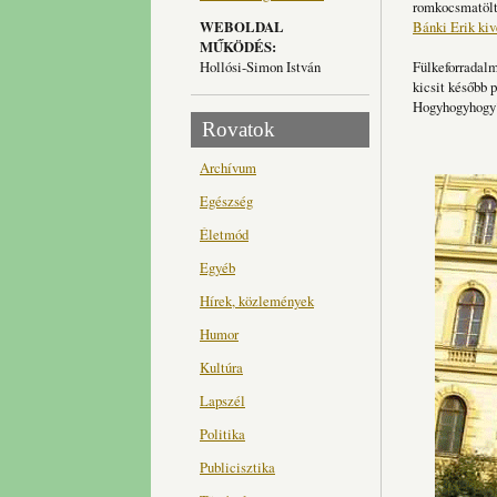
romkocsmatölte
WEBOLDAL
Bánki Erik kiv
MŰKÖDÉS:
Hollósi-Simon István
Fülkeforradalm
kicsit később 
Hogyhogyhogy?
Rovatok
Archívum
Egészség
Életmód
Egyéb
Hírek, közlemények
Humor
Kultúra
Lapszél
Politika
Publicisztika