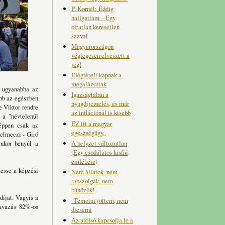
P. Kornél: Eddig
hallgattam – Egy
oltatlan keresetlen
szavai
Magyarországon
véglegesen elveszett a
jog!
Elégtételt kapnak a
megalázottak
a ugyanabba az
Igazságtalan a
ebb az egészben
nyugdíjemelés, és már
e Viktor rendre
az inflációnál is kisebb
 a "névtelenül
EZ itt a magyar
 éppen csak az
egészségügy..
Selmeczi - Giró
A helyzet változatlan
enkor benyúl a
(Egy csodálatos kisfiú
emlékére)
zesse a képzési
Nem állatok, nem
rabszolgák, nem
bűnözők!
díjat. Vagyis a
"Temetni jöttem, nem
zavazás 82%-os
dicsérni
Az utolsó kapcsolja le a