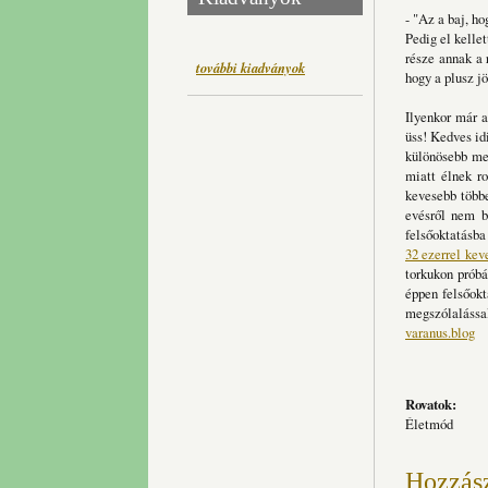
- "Az a baj, h
Pedig el kelle
része annak a 
további kiadványok
hogy a plusz j
Ilyenkor már a
üss! Kedves id
különösebb meg
miatt élnek ro
kevesebb többe
evésről nem be
felsőoktatásba
32 ezerrel kev
torkukon próbá
éppen felsőokt
megszólalással
varanus.blog
Rovatok:
Életmód
Hozzás