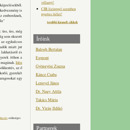
villanyt!
lképzelésekből.
CIB lizinggel szemben
dókedvezmény is
nyertes ítélet!
 az embereknek,
őle"
további kiemelt cikkek
: üss, üss, még
dig sem okozott
Íróink
t az egykulcsos
 adók miatt jut
Balogh Bertalan
 lakhatásról és
gyerek itthon a
Egmont
ni magának.
Idén
Gyöngyösi Zsuzsa
sökkentés, az ő
korló, gyerekét
Káncz Csaba
haragosokat egy
Lengyel János
Dr. Nagy Attila
Takács Mária
Dr. Virág Ildikó
tkezés
szükséges
Partnerek