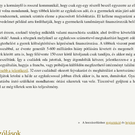
ogy a kormányfő is rosszul kommunikál, hogy csak egy-egy részről beszél egyszerre az e
tt volna mondanunk, hogy többek között az egykulcsos adó, és a gyermekek után járó a
rendszernek, aminek szintén eleme a piacosított felsőoktatás. El kellene magyarázni
övedelmet például arra fordíthatják, hogy a gyermekeik tanulmányait finanszírozzák bel
zt érzem, ezeknél tényleg működik valami mazochista szakkör, ahol üvöltve követelik
ióták! Annak a rétegnek melyiknél az egykulcsos számottevő megtakarítást hagyott ed
terhelést a gyerek költségtérítéses képzésének finanszírozása. A többiek viszont pon
sszabbul, az évente generált 5-600 milliárdos hiány pótlására kivetett és megemelt
k között arra is, hogy félévente 150 ezer körül kitoljanak csak tandíjra, és akkor még a
széltünk. Így a családok oda jutottak, hogy átgondolták kétszer, jelentkezzen-e a 
 egyáltalán, hagyja a francba, vagy próbáljon külföldön megfizethető intézményt talál
esebb a jelentkező
, 32 ezer családnál okozott fejvakarást és meghátrálást a keretszámc
ljátok letolni a há'de az egykulcsossal jobban éltek akkor is, ha nem, dumátokat. Gya
atásba írató szülőként mondhatom: óriási sikeretek van vele. Tízezrével gyűjteni a 
 az még tőletek sem kis teljesítmény.
»
A hozzászóláshoz
regisztráció
és
bejelen
zólások