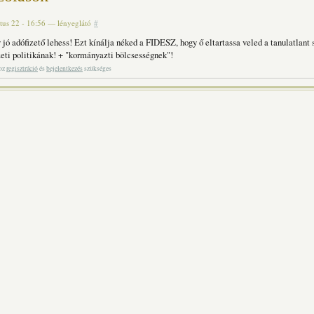
tus 22 - 16:56
—
lényeglátó
#
 jó adófizető lehess! Ezt kínálja néked a FIDESZ, hogy ő eltartassa veled a tanulatlant
eti politikának! + "kormányazti bölcsességnek"!
hoz
regisztráció
és
bejelentkezés
szükséges