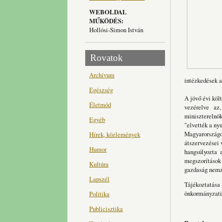
WEBOLDAL
MŰKÖDÉS:
Hollósi-Simon István
Rovatok
Archívum
intézkedések a
Egészség
A jövő évi köl
Életmód
vezérelve az
miniszterelnö
Egyéb
"elvették a ny
Magyarország
Hírek, közlemények
átszervezései 
Humor
hangsúlyozta 
megszorítások 
Kultúra
gazdaság nemz
Lapszél
Tájékoztatása 
önkormányzati 
Politika
Publicisztika