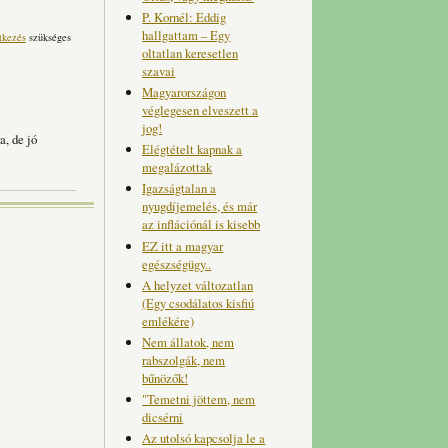
P. Kornél: Eddig
hallgattam – Egy
tkezés
szükséges
oltatlan keresetlen
szavai
Magyarországon
véglegesen elveszett a
jog!
a, de jó
Elégtételt kapnak a
megalázottak
Igazságtalan a
nyugdíjemelés, és már
az inflációnál is kisebb
EZ itt a magyar
egészségügy..
A helyzet változatlan
(Egy csodálatos kisfiú
emlékére)
Nem állatok, nem
rabszolgák, nem
bűnözők!
"Temetni jöttem, nem
dicsérni
Az utolsó kapcsolja le a