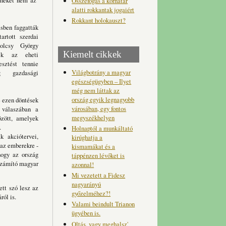
erheket nem az
Összefogás a korhatár
alatti rokkantak jogaiért
Rokkant holokauszt?
sben faggatták
rtott szerdai
tolcsy György
Kiemelt cikkek
nek az eheti
esztést tennie
Világbotrány a magyar
g gazdasági
egészségügyben – Ilyet
még nem láttak az
ország egyik legnagyobb
e ezen döntések
városában, egy fontos
 válaszában a
megyszékhelyen
özött, amelyek
.
Holnaptól a munkáltató
 akciótervei,
kirúghatja a
 az emberekre -
kismamákat és a
hogy az ország
táppénzen lévőket is
 számító magyar
azonnal!
Mi vezetett a Fidesz
nagyarányú
ett szó lesz az
győzelméhez?!
ról is.
Valami beindult Trianon
ügyében is.
Oltás, vagy meghalsz'