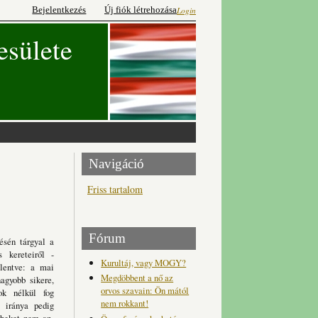
Bejelentkezés
Új fiók létrehozása
Login
esülete
Navigáció
Friss tartalom
Fórum
ésén tárgyal a
s kereteiről -
Kurultáj, vagy MOGY?
elentve: a mai
Megdöbbent a nő az
agyobb sikere,
orvos szavain: Ön mától
ok nélkül fog
nem rokkant!
é iránya pedig