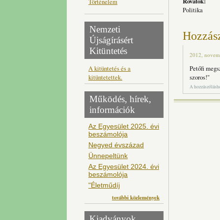
Rovatok:
Történelem
Politika
Nemzeti
Hozzás
Újságírásért
Kitüntetés
2012, novemb
A kitüntetés és a
Petőfi megsz
kitüntetettek.
szoros!"
A hozzászólás
Működés, hírek,
információk
Az Egyesület 2025. évi
beszámolója
Negyed évszázad
Ünnepeltünk
Az Egyesület 2024. évi
beszámolója
"Életműdíj
további közlemények
Kiadványok