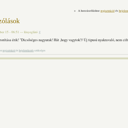
»
A hozzászóláshoz
regisztráció
és
bejelen
zólások
er 15 - 06:51
—
lényeglátó
#
orítása érik! "Dicsőséges nagyurak! Hát ,hogy vagytok?/ Új tipusú nyakravaló, nem cifr
hoz
regisztráció
és
bejelentkezés
szükséges