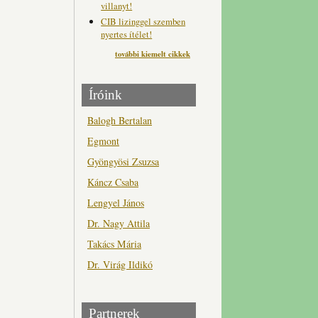
villanyt!
CIB lizinggel szemben
nyertes ítélet!
további kiemelt cikkek
Íróink
Balogh Bertalan
Egmont
Gyöngyösi Zsuzsa
Káncz Csaba
Lengyel János
Dr. Nagy Attila
Takács Mária
Dr. Virág Ildikó
Partnerek