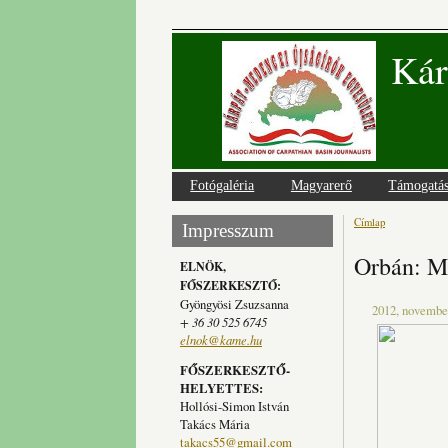
Kár
Fotógaléria
Magyarerő
Támogatá
Címlap
Jelenlegi
Impresszum
Orbán: M
ELNÖK,
FŐSZERKESZTŐ:
Gyöngyösi Zsuzsanna
2012, november
+ 36 30 525 6745
elnok@kame.hu
FŐSZERKESZTŐ-
HELYETTES:
Hollósi-Simon István
Takács Mária
takacs55@gmail.com