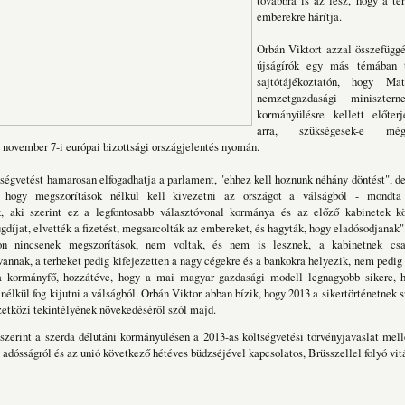
továbbra is az lesz, hogy a t
emberekre hárítja.
Orbán Viktort azzal összefüggé
újságírók egy más témában ta
sajtótájékoztatón, hogy Ma
nemzetgazdasági miniszter
kormányülésre kellett előterj
arra, szükségesek-e mé
 november 7-i európai bizottsági országjelentés nyomán.
tségvetést hamarosan elfogadhatja a parlament, "ehhez kell hoznunk néhány döntést", d
, hogy megszorítások nélkül kell kivezetni az országot a válságból - mondta
k, aki szerint ez a legfontosabb választóvonal kormánya és az előző kabinetek k
ugdíjat, elvették a fizetést, megsarcolták az embereket, és hagyták, hogy eladósodjanak"
on nincsenek megszorítások, nem voltak, és nem is lesznek, a kabinetnek csak
vannak, a terheket pedig kifejezetten a nagy cégekre és a bankokra helyezik, nem pedig
a kormányfő, hozzátéve, hogy a mai magyar gazdasági modell legnagyobb sikere, 
nélkül fog kijutni a válságból. Orbán Viktor abban bízik, hogy 2013 a sikertörténetnek
etközi tekintélyének növekedéséről szól majd.
szerint a szerda délutáni kormányülésen a 2013-as költségvetési törvényjavaslat mell
adósságról és az unió következő hétéves büdzséjével kapcsolatos, Brüsszellel folyó vitá