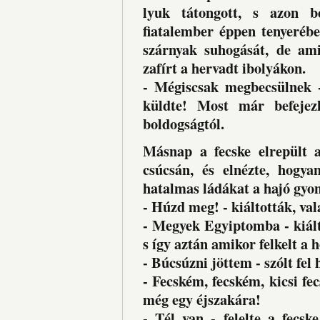
lyuk tátongott, s azon b
fiatalember éppen tenyerébe
szárnyak suhogását, de amik
zafírt a hervadt ibolyákon.
- Mégiscsak megbecsülnek - 
küldte! Most már befeje
boldogságtól.
Másnap a fecske elrepült 
csúcsán, és elnézte, hogya
hatalmas ládákat a hajó gyo
- Húzd meg! - kiáltották, va
- Megyek Egyiptomba - kiálto
s így aztán amikor felkelt a 
- Búcsúzni jöttem - szólt fel 
- Fecském, fecském, kicsi f
még egy éjszakára!
- Tél van - felelte a fecsk