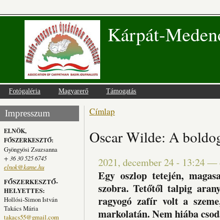
Kárpát-Medenc
Fotógaléria
Magyarerő
Támogatás
Címlap
Jelenlegi hely
Impresszum
ELNÖK,
Oscar Wilde: A boldo
FŐSZERKESZTŐ:
Gyöngyösi Zsuzsanna
+ 36 30 525 6745
2021, december 24 - 13:24
—
elnok@kame.hu
Egy oszlop tetején, magasa
FŐSZERKESZTŐ-
szobra. Tetőtől talpig aran
HELYETTES:
ragyogó zafír volt a szeme
Hollósi-Simon István
Takács Mária
markolatán. Nem hiába csod
takacs55@gmail.com