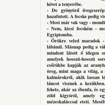
követ a tenyerébe.
- De gyönyörű üvegcserép!
hazafutott. A fecske pedig vi
- Most már vak vagy - mondta
- Nem, kicsi fecském - mo
Egyiptomba.
- Örökre veled maradok - 
lábánál. Másnap pedig a váll
mindent látott ő idegen or
amelyek hosszú-hosszú sor
csőrükbe kapják az aranyha
öreg, mint maga a világ, a 
kalmárokról, akik lassan l
láncot visznek a kezükben.
fekete, akár az ébenfa, és eg
zöld kígyóról, amely e
mézeskaláccsal eteti. Mesél