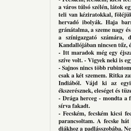
a város túlsó szélén, látok 
teli van kéziratokkal, föléj
hervadó ibolyák. Haja bar
gránátalma, a szeme nagy és
a színigazgató számára, 
Kandallójában nincsen tűz, és
- Itt maradok még egy éjsz
szíve volt. - Vigyek neki is e
- Sajnos nincs több rubintom
csak a két szemem. Ritka zaf
Indiából. Vájd ki az egy
ékszerésznek, eleséget és tüze
- Drága herceg - mondta a f
sírva fakadt.
- Fecském, fecském kicsi f
parancsoltam. A fecske hát 
diákhoz a padlásszobába. Nem