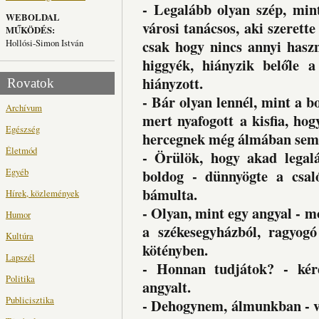
- Legalább olyan szép, min
WEBOLDAL
városi tanácsos, aki szerett
MŰKÖDÉS:
csak hogy nincs annyi hasz
Hollósi-Simon István
higgyék, hiányzik belőle 
hiányzott.
Rovatok
- Bár olyan lennél, mint a bo
Archívum
mert nyafogott a kisfia, hog
Egészség
hercegnek még álmában sem j
Életmód
- Örülök, hogy akad legalá
Egyéb
boldog - dünnyögte a csaló
bámulta.
Hírek, közlemények
- Olyan, mint egy angyal - m
Humor
a székesegyházból, ragyogó
Kultúra
kötényben.
Lapszél
- Honnan tudjátok? - kérd
Politika
angyalt.
Publicisztika
- Dehogynem, álmunkban - vá