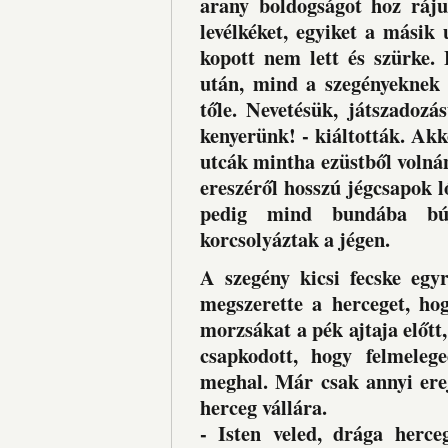
arany boldogságot hoz ráju
levélkéket, egyiket a másik 
kopott nem lett és szürke. 
után, mind a szegényeknek 
tőle. Nevetésük, játszadozá
kenyerünk! - kiáltották. Akko
utcák mintha ezüstből volnán
ereszéről hosszú jégcsapok l
pedig mind bundába búj
korcsolyáztak a jégen.
A szegény kicsi fecske egy
megszerette a herceget, ho
morzsákat a pék ajtaja előtt
csapkodott, hogy felmeleg
meghal. Már csak annyi erej
herceg vállára.
- Isten veled, drága herce