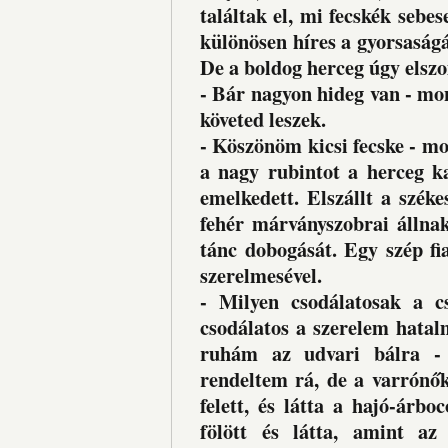
találtak el, mi fecskék sebe
különösen híres a gyorsaságár
De a boldog herceg úgy elszo
- Bár nagyon hideg van - mo
követed leszek.
- Köszönöm kicsi fecske - mo
a nagy rubintot a herceg ka
emelkedett. Elszállt a szék
fehér márványszobrai állnak.
tánc dobogását. Egy szép fia
szerelmesével.
- Milyen csodálatosak a cs
csodálatos a szerelem hatal
ruhám az udvari bálra - f
rendeltem rá, de a varrónők
felett, és látta a hajó-árbo
fölött és látta, amint az