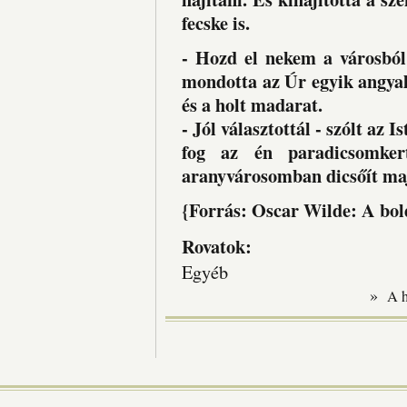
fecske is.
- Hozd el nekem a városból 
mondotta az Úr egyik angyal
és a holt madarat.
- Jól választottál - szólt az 
fog az én paradicsomke
aranyvárosomban dicsőít ma
{Forrás: Oscar Wilde: A bol
Rovatok:
Egyéb
»
A 