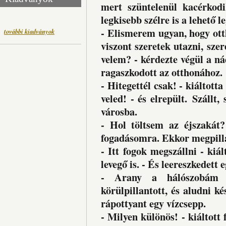
mert szüntelenül kacérkodi
legkisebb szélre is a lehető 
- Elismerem ugyan, hogy otth
további kiadványok
viszont szeretek utazni, szer
velem? - kérdezte végül a nád
ragaszkodott az otthonához.
- Hitegettél csak! - kiáltott
veled! - és elrepült. Szállt,
városba.
- Hol töltsem az éjszakát?
fogadásomra. Ekkor megpillan
- Itt fogok megszállni - kiál
levegő is. - És leereszkedett
- Arany a hálószobám 
körülpillantott, és aludni ké
rápottyant egy vízcsepp.
- Milyen különös! - kiáltott f