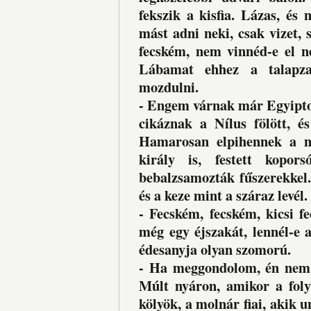
fekszik a kisfia. Lázas, és
mást adni neki, csak vizet, s
fecském, nem vinnéd-e el n
Lábamat ehhez a talapza
mozdulni.
- Engem várnak már Egyiptom
cikáznak a Nílus fölött, é
Hamarosan elpihennek a na
király is, festett kopor
bebalzsamozták fűszerekkel
és a keze mint a száraz levél.
- Fecském, fecském, kicsi f
még egy éjszakát, lennél-e 
édesanyja olyan szomorú.
- Ha meggondolom, én nem is
Múlt nyáron, amikor a foly
kölyök, a molnár fiai, akik 