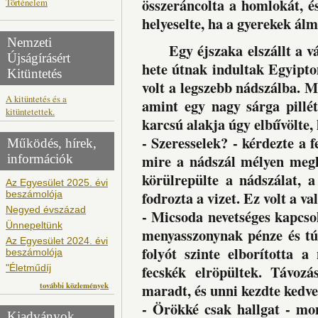
összeráncolta a homlokát, é
Történelem
helyeselte, ha a gyerekek ál
Nemzeti
Egy éjszaka elszállt a váro
Újságírásért
hete útnak indultak Egyipt
Kitüntetés
volt a legszebb nádszálba. M
A kitüntetés és a
amint egy nagy sárga pillét
kitüntetettek.
karcsú alakja úgy elbűvölte,
- Szeresselek? - kérdezte a 
Működés, hírek,
mire a nádszál mélyen megh
információk
körülrepülte a nádszálat, 
Az Egyesület 2025. évi
fodrozta a vizet. Ez volt a v
beszámolója
Negyed évszázad
- Micsoda nevetséges kapcsola
Ünnepeltünk
menyasszonynak pénze és tú
Az Egyesület 2024. évi
folyót szinte elborította 
beszámolója
fecskék elröpültek. Távoz
"Életműdíj
további közlemények
maradt, és unni kezdte kedve
- Örökké csak hallgat - mon
Kiadványok