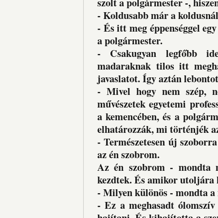
szolt a polgármester -, hisz
- Koldusabb már a koldusnál!
- És itt meg éppenséggel egy
a polgármester.
- Csakugyan legfőbb ide
madaraknak tilos itt megha
javaslatot. Így aztán lebonto
- Mivel hogy nem szép, ne
művészetek egyetemi profes
a kemencében, és a polgárme
elhatározzák, mi történjék az
- Természetesen új szoborra
az én szobrom.
Az én szobrom - mondta mi
kezdtek. És amikor utoljára 
- Milyen különös - mondta 
- Ez a meghasadt ólomszív
hajítani. És kihajította a s