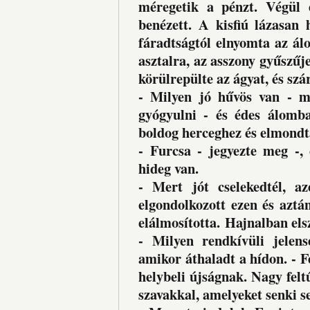
méregetik a pénzt. Végül 
benézett. A kisfiú lázasan
fáradtságtól elnyomta az álo
asztalra, az asszony gyűszűj
körülrepülte az ágyat, és szá
- Milyen jó hűvös van - m
gyógyulni - és édes álomba
boldog herceghez és elmondta
- Furcsa - jegyezte meg -,
hideg van.
- Mert jót cselekedtél, a
elgondolkozott ezen és aztá
elálmosította. Hajnalban elsz
- Milyen rendkívüli jelen
amikor áthaladt a hídon. - Fe
helybeli újságnak. Nagy feltű
szavakkal, amelyeket senki s