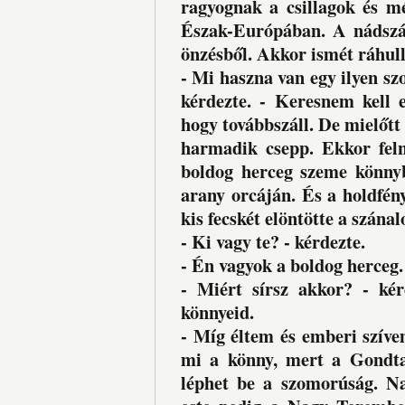
ragyognak a csillagok és mé
Észak-Európában. A nádszál
önzésből. Akkor ismét ráhull
- Mi haszna van egy ilyen sz
kérdezte. - Keresnem kell e
hogy továbbszáll. De mielőtt 
harmadik csepp. Ekkor felné
boldog herceg szeme könnyb
arany orcáján. És a holdfén
kis fecskét elöntötte a szána
- Ki vagy te? - kérdezte.
- Én vagyok a boldog herceg.
- Miért sírsz akkor? - kér
könnyeid.
- Míg éltem és emberi szívem
mi a könny, mert a Gondta
léphet be a szomorúság. Na