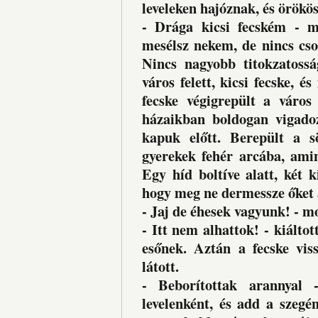
leveleken hajóznak, és örökö
- Drága kicsi fecském - m
mesélsz nekem, de nincs cso
Nincs nagyobb titokzatoss
város felett, kicsi fecske, 
fecske végigrepült a város
házaikban boldogan vigado
kapuk előtt. Berepült a sö
gyerekek fehér arcába, ami
Egy híd boltíve alatt, két 
hogy meg ne dermessze őket 
- Jaj de éhesek vagyunk! - m
- Itt nem alhattok! - kiáltot
esőnek. Aztán a fecske vis
látott.
- Beborítottak arannyal
levelenként, és add a szegé