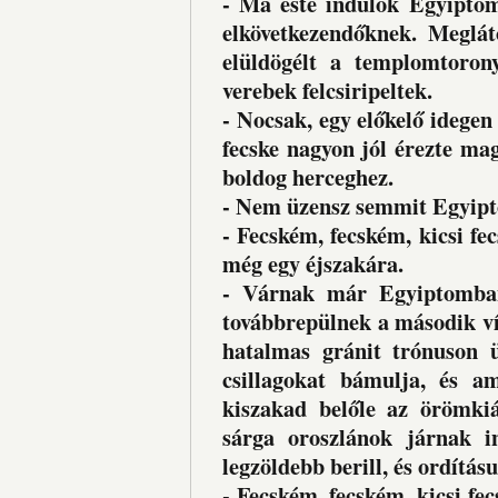
- Ma este indulok Egyiptom
elkövetkezendőknek. Meglát
elüldögélt a templomtoron
verebek felcsiripeltek.
- Nocsak, egy előkelő idege
fecske nagyon jól érezte mag
boldog herceghez.
- Nem üzensz semmit Egyipt
- Fecském, fecském, kicsi f
még egy éjszakára.
- Várnak már Egyiptomban 
továbbrepülnek a második víz
hatalmas gránit trónuson 
csillagokat bámulja, és am
kiszakad belőle az örömkiá
sárga oroszlánok járnak i
legzöldebb berill, és ordítás
- Fecském, fecském, kicsi fe