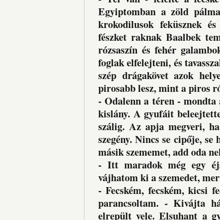
Egyiptomban a zöld pálma
krokodilusok feküsznek é
fészket raknak Baalbek tem
rózsaszín és fehér galambo
foglak elfelejteni, és tavassz
szép drágakövet azok helye
pirosabb lesz, mint a piros ró
- Odalenn a téren - mondta 
kislány. A gyufáit beleejtet
szálig. Az apja megveri, h
szegény. Nincs se cipője, se h
másik szememet, add oda nek
- Itt maradok még egy éj
vájhatom ki a szemedet, mer
- Fecském, fecském, kicsi 
parancsoltam. - Kivájta h
elrepült vele. Elsuhant a gy