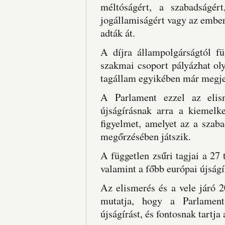
méltóságért, a szabadságér
jogállamiságért vagy az emberi
adták át.
A díjra állampolgárságtól fü
szakmai csoport pályázhat ol
tagállam egyikében már megje
A Parlament ezzel az elism
újságírásnak arra a kiemelke
figyelmet, amelyet az a szab
megőrzésében játszik.
A független zsűri tagjai a 27 
valamint a főbb európai újságí
Az elismerés és a vele járó 2
mutatja, hogy a Parlament 
újságírást, és fontosnak tartja 