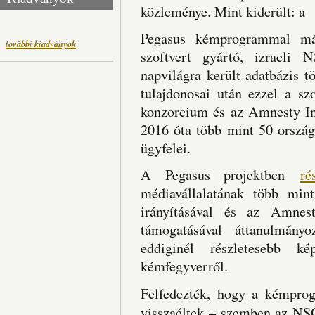
közleménye. Mint kiderült: a
Pegasus kémprogrammal már
további kiadványok
szoftvert gyártó, izraeli 
napvilágra került adatbázis 
tulajdonosai után ezzel a sz
konzorcium és az Amnesty Int
2016 óta több mint 50 orszá
ügyfelei.
A Pegasus projektben
ré
médiavállalatának több min
irányításával és az Amnest
támogatásával áttanulmányo
eddiginél részletesebb 
kémfegyverről.
Felfedezték, hogy a kémprog
visszaéltek – szemben az NSO