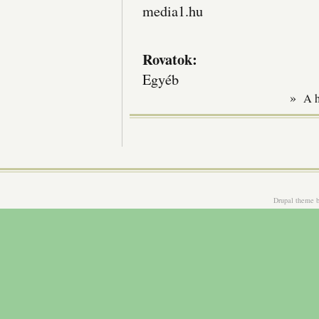
media1.hu
Rovatok:
Egyéb
»
A 
Drupal theme