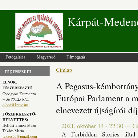
Kárpát-Medenc
Fotógaléria
Magyarerő
Támogatás
Címlap
Jelenlegi hely
Impresszum
ELNÖK,
A Pegasus-kémbotrány
FŐSZERKESZTŐ:
Gyöngyösi Zsuzsanna
Európai Parlament a m
+ 36 30 525 6745
elnok@kame.hu
elnevezett újságírói dí
FŐSZERKESZTŐ-
HELYETTES:
2021, október 14 - 22:30
—
G
Hollósi-Simon István
Takács Mária
A Forbidden Stories által 
takacs55@gmail.com