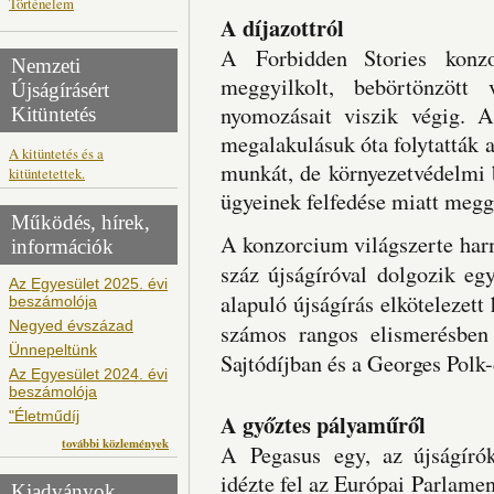
Történelem
A díjazottról
A Forbidden Stories konzor
Nemzeti
meggyilkolt, bebörtönzött 
Újságírásért
nyomozásait viszik végig. A
Kitüntetés
megalakulásuk óta folytatták 
A kitüntetés és a
munkát, de környezetvédelmi 
kitüntetettek.
ügyeinek felfedése miatt megg
Működés, hírek,
A konzorcium világszerte harm
információk
száz újságíróval dolgozik eg
Az Egyesület 2025. évi
alapuló újságírás elkötelezet
beszámolója
Negyed évszázad
számos rangos elismerésben 
Ünnepeltünk
Sajtódíjban és a Georges Polk-
Az Egyesület 2024. évi
beszámolója
"Életműdíj
A győztes pályaműről
további közlemények
A Pegasus egy, az újságíró
idézte fel az Európai Parlame
Kiadványok