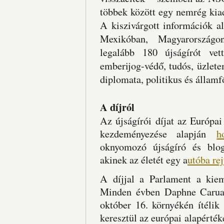
többek között egy nemrég kiado
A kiszivárgott információk a
Mexikóban, Magyarországo
legalább 180 újságírót vet
emberijog-védő, tudós, üzlete
diplomata, politikus és államfő
A díjról
Az újságírói díjat az Európa
kezdeményezése alapján
h
oknyomozó újságíró és blo
akinek az életét egy a
utóba rej
A díjjal a Parlament a kieme
Minden évben Daphne Caruan
október 16. környékén ítélik
keresztül az európai alapérték