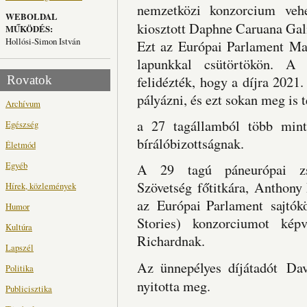
nemzetközi konzorcium vehe
WEBOLDAL
kiosztott Daphne Caruana Galiz
MŰKÖDÉS:
Hollósi-Simon István
Ezt az Európai Parlament Mag
lapunkkal csütörtökön. A 
Rovatok
felidézték, hogy a díjra 2021.
pályázni, és ezt sokan meg is t
Archívum
a 27 tagállamból több mint
Egészség
bírálóbizottságnak.
Életmód
Egyéb
A 29 tagú páneurópai zs
Szövetség főtitkára, Anthony 
Hírek, közlemények
az Európai Parlament sajtók
Humor
Stories) konzorciumot kép
Kultúra
Richardnak.
Lapszél
Az ünnepélyes díjátadót Dav
Politika
nyitotta meg.
Publicisztika