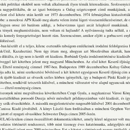
edek politikai okokból nem voltak alkalmasak ilyen témák közreadására. Szolzsenyici
 a nagypolitikába, de az igazi botrányra a Gulag szigetcsoport című munkájának, 
lent első kötete után került sor 1973 decemberében. 1974 februárjában kiutasították
pbe: a moszkvai APN Kiadó meg akarta velem íratni lágeri visszaemlékezéseimet, de 
 legyen orosz író barátom addigi, a bolsevizmus igazi arcát leleplező munkáinak.
 a tények meghamisítására, nem voltam rá hajlandó! A nyilvánosság tudta nélkül, a 
ás komoly fenyegetettséget hozott rám. Szerencsémre, amikor eljött a gorbacsovi eny
üldözéssel.
ült el a teljes, kilenc esztendős rabságom emlékeinek irodalmi feldolgozása 
zak-Urál, Kazahsztán). Nem úgy írtam meg, ahogyan azt Moszkvában akarták, ha
 diktálta, és így nem is került ott kiadásra. Borbándi Gyula irodalomtörténész kiadás
szöveggel két kötetben jelent meg magyarul Münchenben. Az első kötet Keserű ifjúsá
k Éltető reménység címmel 1987-ben. Budapesten 1989 decemberében Koltay Gábor
ja adta ki, némi szerkesztési bővítéssel a két kötetet egységesen Keserű ifjúság cím a
tek újabb kiadását az olvasók széles körben igényelték, így a budapesti Püski Kiadó j
kötetben, rendkívül tetszetős külsővel, a müncheni változatot véve alapul ugyancsak né
g — éltető reménység címen.
némi megváltozása következtében Czupi Gyula, a nagykanizsai Városi Könyv
óasztalfiókban porosodó Duszja nővér mérsékelt példányszámban való kiadását, és így
y szűk olvasókörhöz. A második megjelentetésére rangosabb külsővel 2001 decemberéb
Canissa Kiadó jóvoltából. A könyv László fiam fordításában a müncheni Gryphon Ver
jutott el nyugati olvasókhoz Schwester Dusja címen 2005 őszén.
kon címen összeállított dokumentációkötet, amely közel négyezer volt mag
solatos történetét rendszerezi, több mint tizenegy éves kutatómunka, adatgyűjtés u
i Kiadónál jelent meg 2000 márciusában. Ezt a kötetet a történészek nagyra értékelik, é