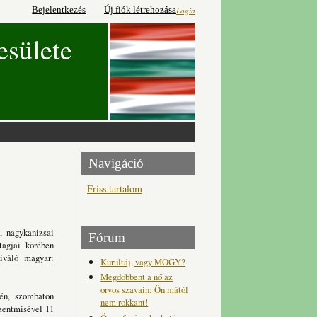
Bejelentkezés
Új fiók létrehozása
Login
esülete
Navigáció
Friss tartalom
, nagykanizsai
Fórum
tagjai körében
iváló magyar:
Kurultáj, vagy MOGY?
Megdöbbent a nő az
orvos szavain: Ön mától
én, szombaton
nem rokkant!
szentmisével 11