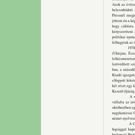
Azok az évtiz
belesodródott
Pressnél megje
jöttem én a ké
hogy cáfolata
kényszeríteni
politikai nyom
felhagytak az 
1978-ban kész
(Ukrajna, És
lelkiismeretem
lerövidített 
ban, a másodi
Kiadó igazgató
elfogyott köte
két részt egy 
Keserű ifjúsá
A viszonyok 
vállalta az ír
októberében eg
nagykanizsai 
német nyelven 
A GULAG-lexi
fogsággal kapc
budapesti Püsk