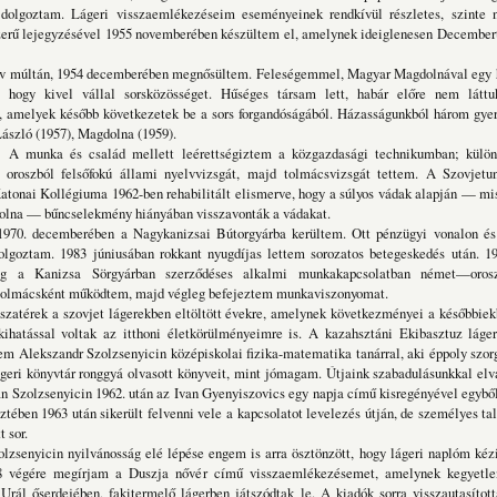
 dolgoztam. Lágeri visszaemlékezéseim eseményeinek rendkívül részletes, szinte n
rű lejegyzésével 1955 novemberében készültem el, amelynek ideiglenesen December
n, 1954 decemberében megnősültem. Feleségemmel, Magyar Magdolnával egy h
a, hogy kivel vállal sorsközösséget. Hűséges társam lett, habár előre nem lát
t, amelyek később következetek be a sors forgandóságából. Házasságunkból három gyer
László (1957), Magdolna (1959).
család mellett leérettségiztem a közgazdasági technikumban; különb
, oroszból felsőfokú állami nyelvvizsgát, majd tolmácsvizsgát tettem. A Szovjetu
tonai Kollégiuma 1962-ben rehabilitált elismerve, hogy a súlyos vádak alapján — mi
volna — bűncselekmény hiányában visszavonták a vádakat.
berében a Nagykanizsai Bútorgyárba kerültem. Ott pénzügyi vonalon és
olgoztam. 1983 júniusában rokkant nyugdíjas lettem sorozatos betegeskedés után. 19
ig a Kanizsa Sörgyárban szerződéses alkalmi munkakapcsolatban német—oro
tolmácsként működtem, majd végleg befejeztem munkaviszonyomat.
a szovjet lágerekben eltöltött évekre, amelynek következményei a későbbiekbe
ihatással voltak az itthoni életkörülményeimre is. A kazahsztáni Ekibasztuz láge
m Alekszandr Szolzsenyicin középiskolai fizika-matematika tanárral, aki éppoly szor
geri könyvtár ronggyá olvasott könyveit, mint jómagam. Útjaink szabadulásunkkal elvá
n Szolzsenyicin 1962. után az Ivan Gyenyiszovics egy napja című kisregényével egyből 
tében 1963 után sikerült felvenni vele a kapcsolatot levelezés útján, de személyes ta
 sor.
n nyilvánosság elé lépése engem is arra ösztönzött, hogy lágeri naplóm kézir
68 végére megírjam a Duszja nővér című visszaemlékezésemet, amelynek kegyetle
rál őserdejében, fakitermelő lágerben játszódtak le. A kiadók sorra visszautasított