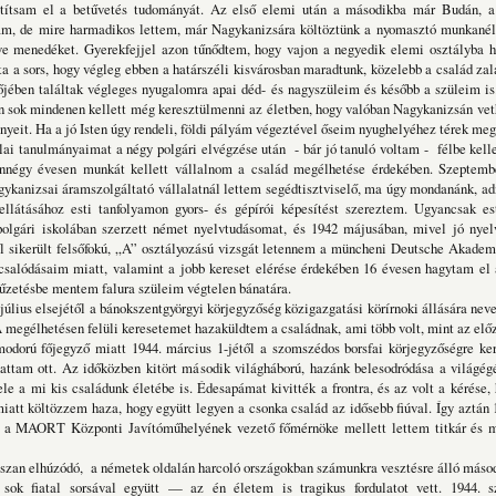
átítsam el a betűvetés tudományát. Az első elemi után a másodikba már Budán, a 
tam, de mire harmadikos lettem, már Nagykanizsára költöztünk a nyomasztó munkanél
ve menedéket. Gyerekfejjel azon tűnődtem, hogy vajon a negyedik elemi osztályba ho
a a sors, hogy végleg ebben a határszéli kisvárosban maradtunk, közelebb a család zal
jében találtak végleges nyugalomra apai déd- és nagyszüleim és később a szüleim is
n sok mindenen kellett még keresztülmenni az életben, hogy valóban Nagykanizsán vet
eit. Ha a jó Isten úgy rendeli, földi pályám végeztével őseim nyughelyéhez térek meg 
mányaimat a négy polgári elvégzése után - bár jó tanuló voltam - félbe kelle
ennégy évesen munkát kellett vállalnom a család megélhetése érdekében. Szeptemb
ykanizsai áramszolgáltató vállalatnál lettem segédtisztviselő, ma úgy mondanánk, ad
llátásához esti tanfolyamon gyors- és gépírói képesítést szereztem. Ugyancsak es
polgári iskolában szerzett német nyelvtudásomat, és 1942 májusában, mivel jó nyel
l sikerült felsőfokú, „A” osztályozású vizsgát letennem a müncheni Deutsche Akademi
i csalódásaim miatt, valamint a jobb kereset elérése érdekében 16 évesen hagytam el 
űzetésbe mentem falura szüleim végtelen bánatára.
elsejétől a bánokszentgyörgyi körjegyzőség közigazgatási körírnoki állására neveze
A megélhetésen felüli keresetemet hazaküldtem a családnak, ami több volt, mint az elő
 modorú főjegyző miatt 1944. március 1-jétől a szomszédos borsfai körjegyzőségre ke
attam ott. Az időközben kitört második világháború, hazánk belesodródása a világégé
le a mi kis családunk életébe is. Édesapámat kivitték a frontra, és az volt a kérése,
att költözzem haza, hogy együtt legyen a csonka család az idősebb fiúval. Így aztán 
, a MAORT Központi Javítóműhelyének vezető főmérnöke mellett lettem titkár és
húzódó, a németek oldalán harcoló országokban számunkra vesztésre álló másodi
ok fiatal sorsával együtt — az én életem is tragikus fordulatot vett. 1944. 