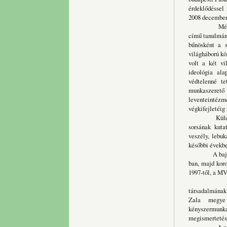
érdeklődéssel 
2008 december
Még egy nagy
című tanulmány
bűnösként a 
világháború k
volt a két vi
ideológia ala
védtelenné te
munkaszerető 
leventeintézm
végkifejletéi
Küldetéstuda
sorsának kuta
veszély, lebu
későbbi évekb
A bajtársi s
ban, majd koro
1997-től, a MV
Életművemér
társadalmának
Zala megye 
kényszermun
megismertetés