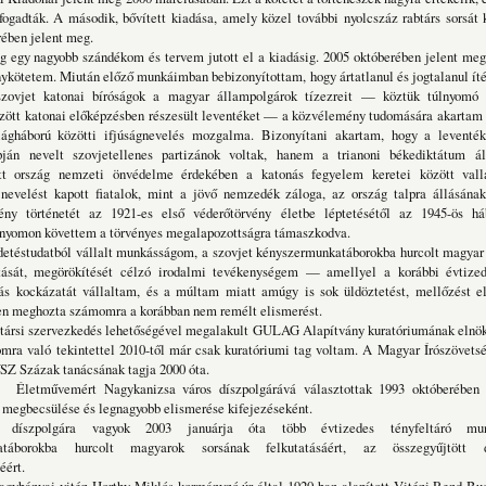
fogadták. A második, bővített kiadása, amely közel további nyolcszáz rabtárs sorsát
ében jelent meg.
obb szándékom és tervem jutott el a kiadásig. 2005 októberében jelent meg 
kötetem. Miután előző munkáimban bebizonyítottam, hogy ártatlanul és jogtalanul íté
szovjet katonai bíróságok a magyar állampolgárok tízezreit — köztük túlnyomó 
özött katonai előképzésben részesült leventéket — a közvélemény tudomására akartam 
lágháború közötti ifjúságnevelés mozgalma. Bizonyítani akartam, hogy a leventé
pján nevelt szovjetellenes partizánok voltak, hanem a trianoni békediktátum ál
tt ország nemzeti önvédelme érdekében a katonás fegyelem keretei között vallá
nevelést kapott fiatalok, mint a jövő nemzedék záloga, az ország talpra állásána
ény történetét az 1921-es első véderőtörvény életbe léptetésétől az 1945-ös há
g nyomon követtem a törvényes megalapozottságra támaszkodva.
tból vállalt munkásságom, a szovjet kényszermunkatáborokba hurcolt magyar 
tását, megörökítését célzó irodalmi tevékenységem — amellyel a korábbi évtiz
kás kockázatát vállaltam, és a múltam miatt amúgy is sok üldöztetést, mellőzést 
en meghozta számomra a korábban nem remélt elismerést.
zervezkedés lehetőségével megalakult GULAG Alapítvány kuratóriumának elnöke
mra való tekintettel 2010-től már csak kuratóriumi tag voltam. A Magyar Írószövets
SZ Százak tanácsának tagja 2000 óta.
t Nagykanizsa város díszpolgárává választottak 1993 októberében a
 megbecsülése és legnagyobb elismerése kifejezéseként.
díszpolgára vagyok 2003 januárja óta több évtizedes tényfeltáró mun
katáborokba hurcolt magyarok sorsának felkutatásáért, az összegyűjtött 
éért.