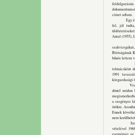
feldolgozásán
dokumentumsze
címet adtam.
Egy év múltá
fel, jól tudt
üldöztetéseke
Antal (1955), 
A munka és 
szakvizsgákat
Bíróságának Ka
bűnös lettem 
1970. decem
tolmácsként d
1991 tavaszá
közgazdasági 
Visszatérek 
döntő módon k
megismerkedte
a szegényes lá
örökre. Azonba
Ennek következ
nem kerülhetett
Szolzsenyici
vételével 19
eseményei az U