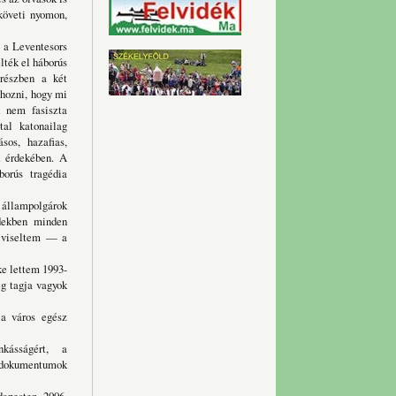
 követi nyomon,
a Leventesors
lték el háborús
részben a két
hozni, hogy mi
k nem fasiszta
tal katonailag
sos, hazafias,
k érdekében. A
borús tragédia
állampolgárok
edekben minden
elviseltem — a
 lettem 1993-
ég tagja vagyok
 város egész
kásságért, a
dokumentumok