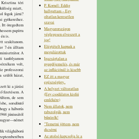
Krisztina téri
P. Kornél: Eddig
küliség miatt,
hallgattam – Egy
l fogok járni?
oltatlan keresetlen
ai gyökereihez.
szavai
. Itt öregedtem
Magyarországon
hessem papírra
véglegesen elveszett a
én is.
jog!
tt szakítanom.
Elégtételt kapnak a
er 7-én álltam
megalázottak
minisztrátor. A
Igazságtalan a
ti tanfolyamon
nyugdíjemelés, és már
vérzékem volt,
az inflációnál is kisebb
e professzorai
a szülői házat,
EZ itt a magyar
egészségügy..
tt ki a járási
A helyzet változatlan
ző fizetésem. A
(Egy csodálatos kisfiú
rültem, de sem
emlékére)
sbe, sorsdöntő
Nem állatok, nem
 hogy a háborús
rabszolgák, nem
1944 júniusától
bűnözők!
 magyar—német
"Temetni jöttem, nem
dicsérni
k világháború
Az utolsó kapcsolja le a
szeptemberében