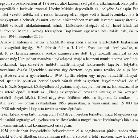
gyütt sorozáson estem át 18 évesen, ahol katonai szolgálatra alkalmasnak bizonyult
gszállók a budavári puccsal Horthy Miklóst deportálták és helyébe Szalasján Fer
s-náci vezetőt tették, aki a ruszki hadsereg ellen képes volt a fiatal leventéket is a f
egkaptam a behívót, és mint katonai előképzésben részesült leventét mozgósítottak
tékből verbuvált alakulatommal, minden különösebb kiképzés nélkül, harci feladattal
 fronton, Marcali község térségében. Bajtársaim egy része hősi halált halt, én tö
stem 1944. december 22-én.
atonai elhárítás, a SZMERS még azon a napon letartóztatott bajtársaimma
a vizsgálati fogság. 1945. február 6-án a 3. Ukrán Front katonai törvényszéke, 
at, 10 évi kényszermunkára, örökös száműzetésre ítélt. Egy rabszállítmánnyal az ode
honnan még Ukrajnában maradva a nyikolajevi, majd a herszoni munkatáborba kerültem
zolikamszk lágerkörzetébe indított szállítmánnyal fakitermelő lágerben folytat
 borzalmas északi lágerekben sokszor úgy éreztem, hogy nincs tovább, de a jó Ist
ileg átvészeltem a gyötrelmeket. 1949. április elején egy népes rabszállítmánnya
hol speciális politikai börtönlágerek vártak ránk szigorított fegyelmezéssel, de t
ött. Először Szpasszk kőbányáiban dolgoztam, majd szeptemberben az Ekibasztuz néve
os úttörő építői lettünk az „Éhség sztyeppének” nevezett sivatag kellős közepé
letkörülmények között. Közel négy évet töltöttem ebben a lágerben, és amikor — S
ztia révén — onnan szabadultam 1953 júniusában, a városkának már 15 000 lak
5000 rabszolgával folytatta tovább a város építését.
lenc évig tartó rabság után 1953 decemberében térhettem haza Magyarországra.
elt család segítségével igyekeztem beilleszkedni a megváltozott körülmények közé a s
t, kommunisták által kormányozott országban.
jában könyvelőként helyezkedtem el a nagykanizsai járási tanács pénzügy
denki előtt eltitkoltan, szorgalmasan róttam a sorokat a fehér papíron: szovjet rabs