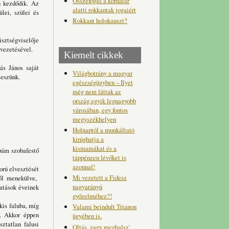
Összefogás a korhatár
n kezdődik. Az
alatti rokkantak jogaiért
lei, szülei és
Rokkant holokauszt?
sztségviselője
 vezetésével.
Kiemelt cikkek
ás János saját
Világbotrány a magyar
teszünk.
egészségügyben – Ilyet
még nem láttak az
ország egyik legnagyobb
városában, egy fontos
megyszékhelyen
Holnaptól a munkáltató
kirúghatja a
kismamákat és a
ám szobafestő
táppénzen lévőket is
azonnal!
rú elvesztését
Mi vezetett a Fidesz
lől menekülve,
nagyarányú
tatások éveinek
győzelméhez?!
s faluba, míg
Valami beindult Trianon
k. Akkor éppen
ügyében is.
ztatlan falusi
Oltás, vagy meghalsz'