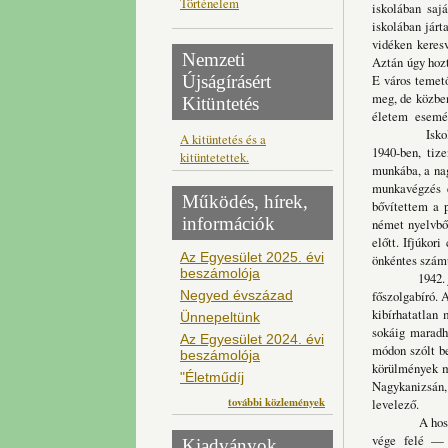
Történelem
iskolában saj
iskolában jár
vidéken keres
Nemzeti
Aztán úgy hozt
Újságírásért
E város temető
meg, de közbe
Kitüntetés
életem esemény
Iskolai tanul
A kitüntetés és a
1940-ben, tiz
kitüntetettek.
munkába, a nag
munkavégzés e
Működés, hírek,
bővítettem a 
információk
német nyelvbő
előtt. Ifjúkor
Az Egyesület 2025. évi
önkéntes szám
beszámolója
1942. július 
Negyed évszázad
főszolgabíró. 
kibírhatatlan
Ünnepeltünk
sokáig maradh
Az Egyesület 2024. évi
módon szólt be
beszámolója
körülmények mi
"Életműdíj
Nagykanizsán
további közlemények
levelező.
A hosszan el
vége felé — s
Kiadványok