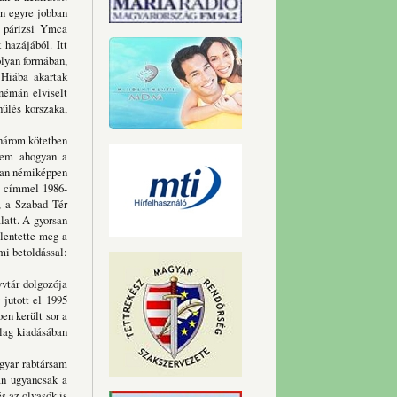
n egyre jobban
a párizsi Ymca
 hazájából. Itt
olyan formában,
 Hiába akartak
némán elviselt
hülés korszaka,
három kötetben
nem ahogyan a
ában némiképpen
g címmel 1986-
, a Szabad Tér
latt. A gyorsan
elentette meg a
mi betoldással:
tár dolgozója
 jutott el 1995
en került sor a
lag kiadásában
yar rabtársam
tán ugyancsak a
s az olvasók is