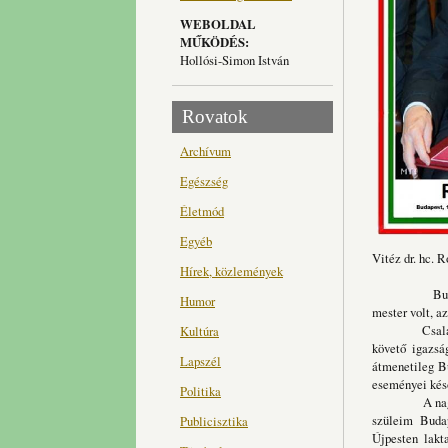
WEBOLDAL
MŰKÖDÉS:
Hollósi-Simon István
Rovatok
Archívum
Egészség
Életmód
Egyéb
Vitéz dr. hc. 
Hírek, közlemények
Budapesten, 
Humor
mester volt, a
Családunk is 
Kultúra
követő igazsá
Lapszél
átmenetileg Bu
eseményei késő
Politika
A nagy szegé
szüleim Budap
Publicisztika
Újpesten lakt