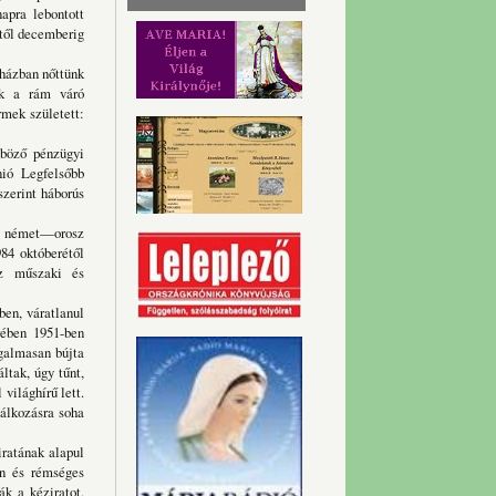
apra lebontott
től decemberig
ázban nőttünk
tuk a rám váró
mek született:
öző pénzügyi
nió Legfelsőbb
szerint háborús
 német—orosz
84 októberétől
sz műszaki és
n, váratlanul
rében 1951-ben
galmasan bújta
ltak, úgy tűnt,
világhírű lett.
lálkozásra soha
atának alapul
n és rémséges
ák a kéziratot.