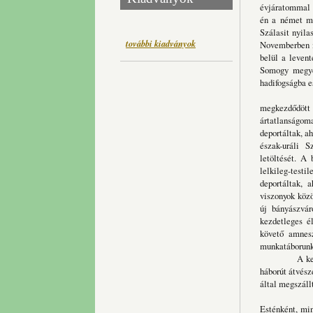
évjáratommal e
én a német me
Szálasit nyila
további kiadványok
Novemberben m
belül a leven
Somogy megyei
hadifogságba e
A szovjet k
megkezdődött 
ártatlanságom
deportáltak, a
észak-uráli S
letöltését. A
lelkileg-test
deportáltak, a
viszonyok köz
új bányászvár
kezdetleges é
követő amnes
munkatáborunk 
A kereken ki
háborút átvész
által megszáll
1954 január
Esténként, min