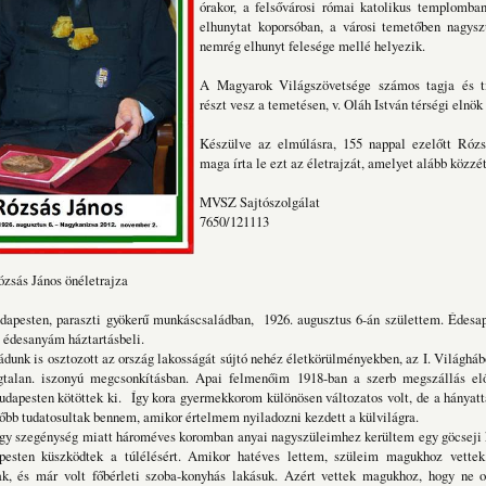
órakor, a felsővárosi római katolikus templomba
elhunytat koporsóban, a városi temetőben nagyszü
nemrég elhunyt felesége mellé helyezik.
A Magyarok Világszövetsége számos tagja és ti
részt vesz a temetésen, v. Oláh István térségi elnök
Készülve az elmúlásra, 155 nappal ezelőtt Rózs
maga írta le ezt az életrajzát, amelyet alább közzé
MVSZ Sajtószolgálat
7650/121113
Rózsás János önéletrajza
paraszti gyökerű munkáscsaládban, 1926. augusztus 6-án születtem. Édesap
z édesanyám háztartásbeli.
osztozott az ország lakosságát sújtó nehéz életkörülményekben, az I. Világhábo
gtalan. iszonyú megcsonkításban. Apai felmenőim 1918-ban a szerb megszállás e
dapesten kötöttek ki. Így kora gyermekkorom különösen változatos volt, de a hányat
bb tudatosultak bennem, amikor értelmem nyiladozni kezdett a külvilágra.
nység miatt hároméves koromban anyai nagyszüleimhez kerültem egy göcseji ki
esten küszködtek a túlélésért. Amikor hatéves lettem, szüleim magukhoz vette
ak, és már volt főbérleti szoba-konyhás lakásuk. Azért vettek magukhoz, hogy ne os