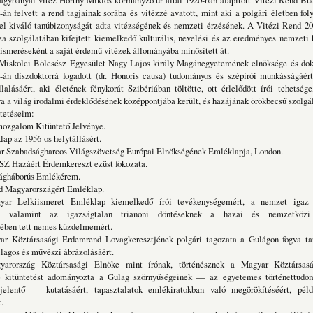
 vitéz Horthy Miklós kormányzó úr által 1920-ban alapított Vitézi Rend Buda
án felvett a rend tagjainak sorába és vitézzé avatott, mint aki a polgári életben foly
l kiváló tanúbizonyságát adta vitézségének és nemzeti érzésének. A Vitézi Rend 200
za szolgálatában kifejtett kiemelkedő kulturális, nevelési és az eredményes nemzet
ismeréseként a saját érdemű vitézek állományába minősített át.
ölcsész Egyesület Nagy Lajos király Magánegyetemének elnöksége és dokto
8-án díszdoktorrá fogadott (dr. Honoris causa) tudományos és szépírói munkásságáér
lalásáért, aki életének fénykorát Szibériában töltötte, ott érlelődött írói tehetség
va a világ irodalmi érdeklődésének középpontjába került, és hazájának örökbecsű szolgála
éseim:
zgalom Kitüntető Jelvénye.
p az 1956-os helytállásért.
 Szabadságharcos Világszövetség Európai Elnökségének Emléklapja, London.
 Hazáért Érdemkereszt ezüst fokozata.
lágháborús Emlékérem.
 Magyarországért Emléklap.
r Lelkiismeret Emléklap kiemelkedő írói tevékenységemért, a nemzet igaz 
rt, valamint az igazságtalan trianoni döntéseknek a hazai és nemzetközi
ében tett nemes küzdelmemért.
 Köztársasági Érdemrend Lovagkeresztjének polgári tagozata a Gulágon fogva ta
ilagos és művészi ábrázolásáért.
rország Köztársasági Elnöke mint írónak, történésznek a Magyar Köztársas
e kitüntetést adományozta a Gulag szörnyűségeinek — az egyetemes történettudo
 jelentő — kutatásáért, tapasztalatok emlékiratokban való megörökítéséért, péld
.