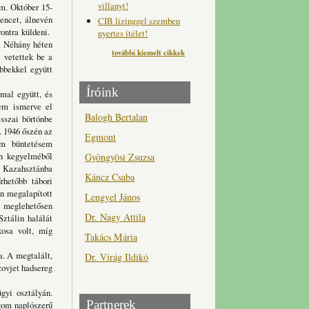
villanyt!
am. Október 15-
encet, álnevén
CIB lizinggel szemben
rontra küldeni.
nyertes ítélet!
. Néhány héten
további kiemelt cikkek
 vetettek be a
bbekkel együtt
Íróink
l együtt, és
nem ismerve el
Balogh Bertalan
sszai börtönbe
. 1946 őszén az
Egmont
tam büntetésem
en kegyelméből
Gyöngyösi Zsuzsa
l Kazahsztánba
Káncz Csaba
űrhetőbb tábori
n megalapított
Lengyel János
n meglehetősen
Dr. Nagy Attila
ztálin halálát
osa volt, míg
Takács Mária
 A megtalált,
Dr. Virág Ildikó
zovjet hadsereg
i osztályán.
Partnerek
ágom naplószerű