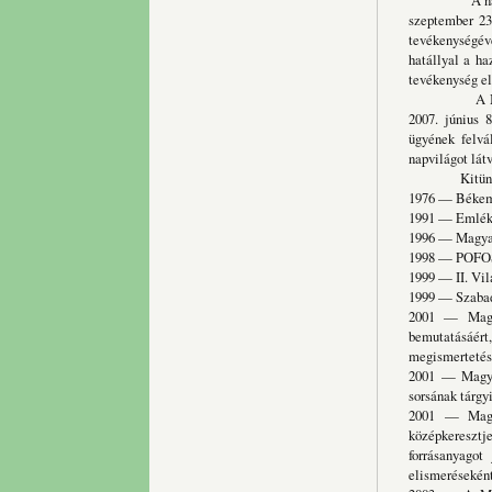
A nagybányai
szeptember 23-
tevékenységéve
hatállyal a ha
tevékenység el
A Miskolci B
2007. június 
ügyének felvál
napvilágot lát
Kitüntet
1976 — Békemo
1991 — Emlékla
1996 — Magyar
1998 — POFOSZ
1999 — II. Vi
1999 — Szabad
2001 — Magya
bemutatásáé
megismertetés
2001 — Magyar
sorsának tárgy
2001 — Magya
középkeresztj
forrásanyagot
elismeréseként