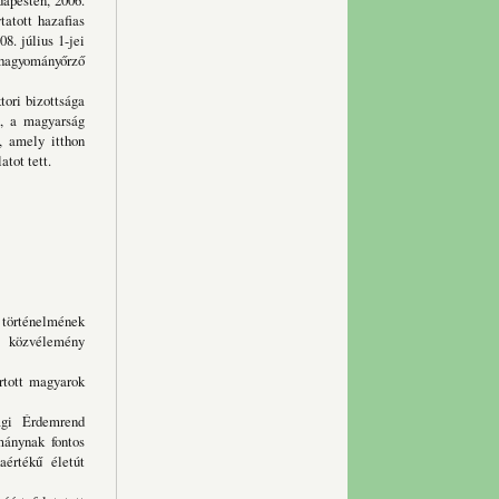
pesten, 2006.
tatott hazafias
8. július 1-jei
i hagyományőrző
ri bizottsága
t, a magyarság
e, amely itthon
tot tett.
történelmének
 közvélemény
rtott magyarok
ági Érdemrend
mánynak fontos
aértékű életút