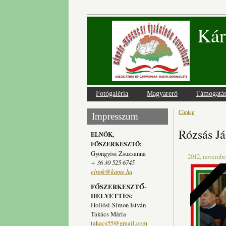
Kár
Fotógaléria
Magyarerő
Támogatá
Címlap
Jelenlegi
Impresszum
Rózsás Já
ELNÖK,
FŐSZERKESZTŐ:
Gyöngyösi Zsuzsanna
2012, november
+ 36 30 525 6745
elnok@kame.hu
FŐSZERKESZTŐ-
HELYETTES:
Hollósi-Simon István
Takács Mária
takacs55@gmail.com