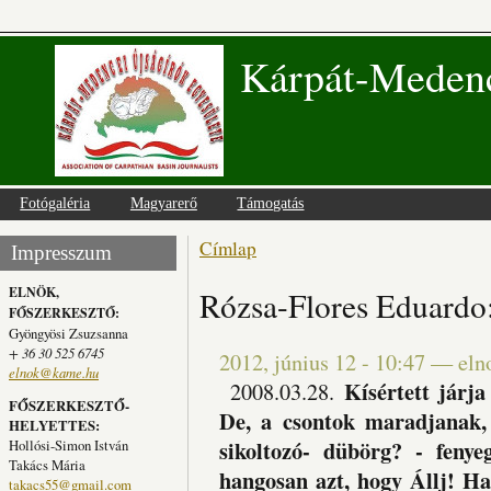
Kárpát-Medenc
Fotógaléria
Magyarerő
Támogatás
Címlap
Jelenlegi hely
Impresszum
ELNÖK,
Rózsa-Flores Eduardo:
FŐSZERKESZTŐ:
Gyöngyösi Zsuzsanna
+ 36 30 525 6745
2012, június 12 - 10:47
—
eln
elnok@kame.hu
Kísértett járja
2008.03.28.
FŐSZERKESZTŐ-
De, a csontok maradjanak, 
HELYETTES:
sikoltozó- dübörg? - feny
Hollósi-Simon István
Takács Mária
hangosan azt, hogy Állj! H
takacs55@gmail.com