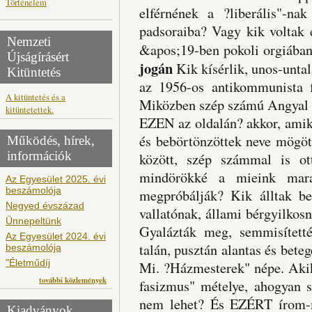
Történelem
elférnének a ?liberális"-na
padsoraiba? Vagy kik voltak 
Nemzeti
&apos;19-ben pokoli orgiában
Újságírásért
jogán
Kik kísérlik, unos-unta
Kitüntetés
az 1956-os antikommunista f
A kitüntetés és a
Miközben szép számú Angyal h
kitüntetettek.
EZEN az oldalán? akkor, amiko
és bebörtönzöttek neve mögöt
Működés, hírek,
információk
között, szép számmal is ot
mindörökké a mieink mar
Az Egyesület 2025. évi
beszámolója
megpróbálják? Kik álltak be
Negyed évszázad
vallatónak, állami bérgyilkos
Ünnepeltünk
Gyalázták meg, semmisített
Az Egyesület 2024. évi
talán, pusztán alantas és beteg
beszámolója
"Életműdíj
Mi. ?Házmesterek" népe. Aki
további közlemények
fasizmus" mételye, ahogyan s
nem lehet? És EZÉRT írom-
Kiadványok