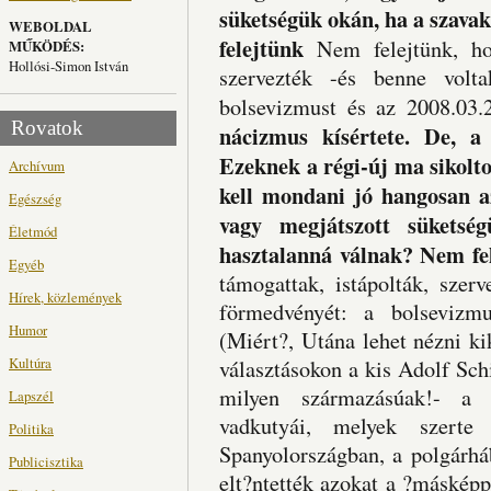
süketségük okán, ha a szava
WEBOLDAL
felejtünk
Nem felejtünk, hog
MŰKÖDÉS:
Hollósi-Simon István
szervezték -és benne vol
bolsevizmust és az 2008.03.
Rovatok
nácizmus kísértete. De, a
Ezeknek a régi-új ma sikolt
Archívum
kell mondani jó hangosan a
Egészség
vagy megjátszott süketsé
Életmód
hasztalanná válnak?
Nem fe
Egyéb
támogattak, istápolták, szer
Hírek, közlemények
förmedvényét: a bolsevizmu
Humor
(Miért?, Utána lehet nézni ki
Kultúra
választásokon a kis Adolf Sch
milyen származásúak!- a m
Lapszél
vadkutyái, melyek szerte
Politika
Spanyolországban, a polgárháb
Publicisztika
elt?ntették azokat a ?máskép