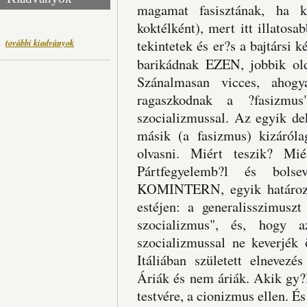
magamat fasisztának, ha k
koktélként), mert itt illatosa
további kiadványok
tekintetek és er?s a bajtársi k
barikádnak EZEN, jobbik ol
Szánalmasan vicces, ahog
ragaszkodnak a ?fasizmus
szocializmussal. Az egyik dek
másik (a fasizmus) kizárólag
olvasni. Miért teszik? Mié
Pártfegyelemb?l és bolsev
KOMINTERN, egyik határozat
estéjen: a generalisszimusz
szocializmus", és, hogy a
szocializmussal ne keverjék 
Itáliában született elnevezé
Áriák és nem áriák. Akik gy?
testvére, a cionizmus ellen. És