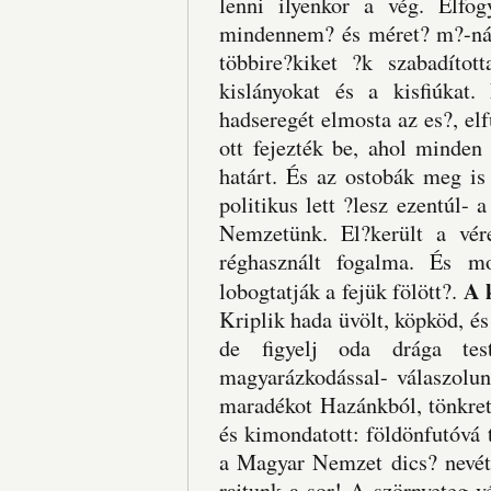
lenni ilyenkor a vég. Elfo
mindennem? és méret? m?-nác
többire?kiket ?k szabadított
kislányokat és a kisfiúkat
hadseregét elmosta az es?, elf
ott fejezték be, ahol minden
határt. És az ostobák meg is
politikus lett ?lesz ezentúl-
Nemzetünk. El?került a vér
réghasznált fogalma. És mo
A 
lobogtatják a fejük fölött?.
Kriplik hada üvölt, köpköd, é
de figyelj oda drága tes
magyarázkodással- válaszolun
maradékot Hazánkból, tönkret
és kimondatott: földönfutóvá 
a Magyar Nemzet dics? nevét 
rajtunk a sor! A szörnyeteg vé