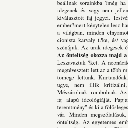
beállnak sorainkba ?még ha 
idegenek és vagy nem jelle
kiválasztott faj jegyei. Tes
ember?mert kénytelen lesz harc
a világban, minden elnyomo
cionista karvaly t?ke, és/ va
szénájuk. Az urak idegesek é
Az önteltség okozza majd a
Leszavaztuk ?ket. A neonáci
megtévesztett lett az a több m
tömege lettünk. Kiirtandóak.
ugye, nem illik kritizáln
Mészárolnak, rombolnak. Az ú
faj alapú ideológiáját. Papj
teremtmény" és ki a fölösleges
vár. Minden megszólalásuk,
önteltség. Az egyetemes embe