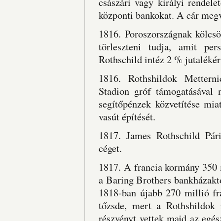
császári vagy királyi rendel
központi bankokat. A cár megv
1816. Poroszországnak kölcsö
törleszteni tudja, amit pe
Rothschild intéz 2 % jutalékér
1816. Rothshildok Metterni
Stadion gróf támogatásával 
segítőpénzek közvetítése mia
vasút építését.
1817. James Rothschild Pári
céget.
1817. A francia kormány 350 m
a Baring Brothers bankházaktó
1818-ban újabb 270 millió fr
tőzsde, mert a Rothshildok
részvényt vettek majd az egés