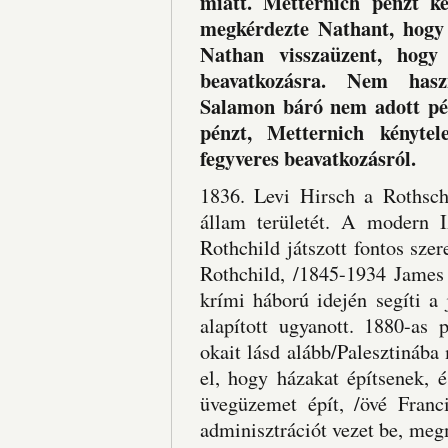
miatt. Metternich pénzt ké
megkérdezte Nathant, hogy 
Nathan visszaüzent, hog
beavatkozásra. Nem hasz
Salamon báró nem adott pé
pénzt, Metternich kényte
fegyveres beavatkozásról.
1836. Levi Hirsch a Rothsch
állam területét. A modern 
Rothchild játszott fontos sze
Rothchild, /1845-1934 James 
krími háború idején segíti a
alapított ugyanott. 1880-as
okait lásd alább/Palesztinába
el, hogy házakat építsenek, 
üvegüzemet épít, /övé Franci
adminisztrációt vezet be, me