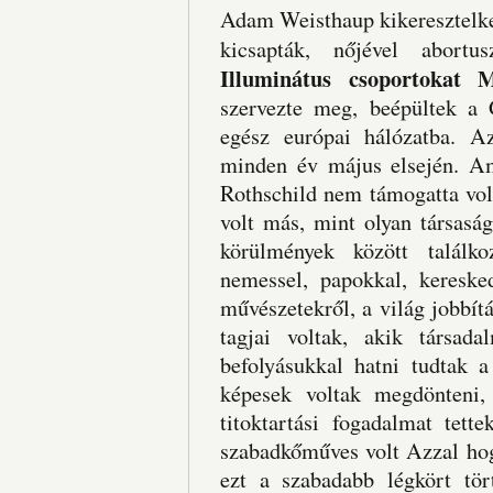
Adam Weisthaup kikeresztelked
kicsapták, nőjével abort
Illuminátus csoportokat 
szervezte meg, beépültek a
egész európai hálózatba. Az
minden év május elsején. A
Rothschild nem támogatta vo
volt más, mint olyan társasá
körülmények között találko
nemessel, papokkal, kereske
művészetekről, a világ jobbítá
tagjai voltak, akik társada
befolyásukkal hatni tudtak a
képesek voltak megdönteni, 
titoktartási fogadalmat tet
szabadkőműves volt Azzal hog
ezt a szabadabb légkört tö