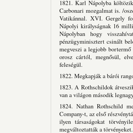
1821. Karl Nápolyba költözik
Carbonari mozgalmat is. /osz
Vatikánnal. XVI. Gergely f
Nápolyi királyságnak 16 mill
Nápolyban hogy visszahíva
pénzügyminisztert csinált bel
megveszi a legjobb bortermő 
orosz cártól, megnősül, elv
feleségül.
1822. Megkapják a bárói rang
1823. A Rothschildok átveszi
van a világon második legnagy
1824. Nathan Rothschild me
Company-t, az első részvénytár
ilyen társaságokat törvényil
megváltoztatták a törvényeket.