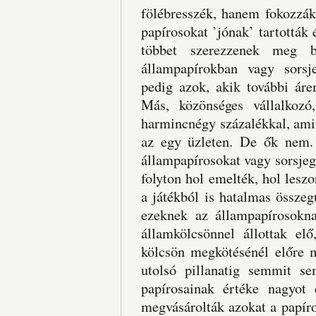
fölébresszék, hanem fokozzák
papírosokat ’jónak’ tartották
többet szerezzenek meg b
állampapírokban vagy sorsje
pedig azok, akik további áre
Más, közönséges vállalkozó
harmincnégy százalékkal, ami
az egy üzleten. De ők nem. 
állampapírosokat vagy sorsjegy
folyton hol emelték, hol leszo
a játékból is hatalmas össze
ezeknek az állampapírosokna
államkölcsönnel állottak e
kölcsön megkötésénél előre 
utolsó pillanatig semmit se
papírosainak értéke nagyot
megvásárolták azokat a papír