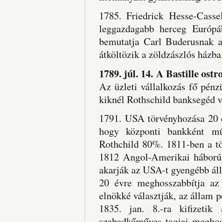
1785. Friedrick Hesse-Cass
leggazdagabb herceg Európá
bemutatja Carl Buderusnak a 
átköltözik a zöldzászlós házba
1789. júl. 14. A Bastille os
Az üzleti vállalkozás fő pén
kiknél Rothschild banksegéd v
1791. USA törvényhozása 20 é
hogy központi bankként m
Rothchild 80%. 1811-ben a tö
1812 Angol-Amerikai háború,
akarják az USA-t gyengébb ál
20 évre meghosszabbítja az
elnökké választják, az állam p
1835. jan. 8.-ra kifizetik
szabadkőműves tagjai meghoss