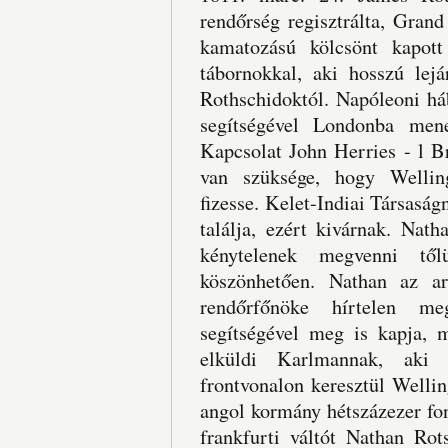
rendőrség regisztrálta, Gran
kamatozású kölcsönt kapott
tábornokkal, aki hosszú lej
Rothschidoktól. Napóleoni há
segítségével Londonba mene
Kapcsolat John Herries - l B
van szüksége, hogy Welling
fizesse. Kelet-Indiai Társasá
találja, ezért kivárnak. Nath
kénytelenek megvenni tő
köszönhetően. Nathan az ar
rendőrfőnöke hírtelen me
segítségével meg is kapja, m
elküldi Karlmannak, aki 
frontvonalon keresztül Wellin
angol kormány hétszázezer fon
frankfurti váltót Nathan Rot