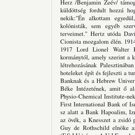
Herz /Benjamin Zeév/ támog
küldöttség fordult hozzá ho
nekik:"Én alkottam egyedü
kolónisták, sem egyéb szer
terveimet." Hertz utóda Da
Cionista mozgalom élén. 1914
1917 Lord Lionel Walter Ro
kormánytól, amely szerint a 
létrehozásának Palesztinában
hoteleket épít és fejleszti a t
Banknak és a Hebrew Univers
Béke Intézetének, amit ő al
Physio-Chemical Institute-nek
First International Bank of Isr
sz alatt a Bank Hapoalim, Iz
az övék, a Knesszet a zsidó 
Guy de Rothschild elnöke az