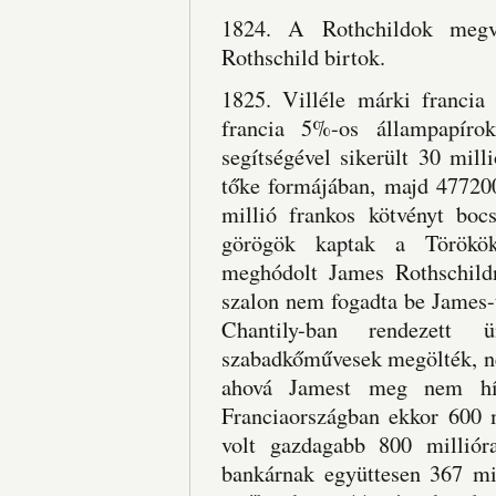
1824. A Rothchildok megves
Rothschild birtok.
1825. Villéle márki francia 
francia 5%-os állampapíro
segítségével sikerült 30 mill
tőke formájában, majd 477200
millió frankos kötvényt boc
görögök kaptak a Törökök
meghódolt James Rothschildn
szalon nem fogadta be James-t
Chantily-ban rendezett
szabadkőművesek megölték, ne
ahová Jamest meg nem hív
Franciaországban ekkor 600 mi
volt gazdagabb 800 milliór
bankárnak együttesen 367 mi