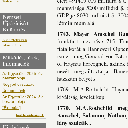
eléri 491409 000 milliárd $-t
Történelem
mennyisége 5200 milliárd $,
GDP-je 8030 milliárd $. 2004
Nemzeti
létminimum alá.
Újságírásért
Kitüntetés
1743. Mayer Amschel Bau
A kitüntetés és a
frankfurti uzsorás,/1715. Fr
kitüntetettek.
fiatalkorát a Hannoveri Oppe
ismeri meg General von Estorf
Működés, hírek,
of Haynau hercegnek, akinek 
információk
nevét megváltoztatja Bauer
Az Egyesület 2025. évi
házszám helyett/
beszámolója
Negyed évszázad
1769. M.A.Rothchild Haynau
Ünnepeltünk
kiváltság levelet kap.
Az Egyesület 2024. évi
beszámolója
1770. M.A.Rothchild meg
"Életműdíj
Amschel, Salamon, Nathan,
további közlemények
lány születik .
Kiadványok