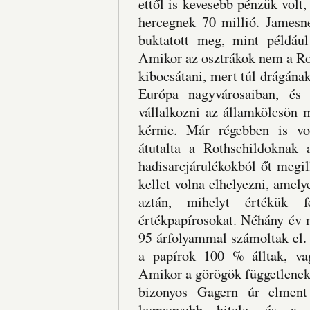
ettől is kevesebb pénzük vol
hercegnek 70 millió. Jamesn
buktatott meg, mint például
Amikor az osztrákok nem a Ro
kibocsátani, mert túl drágának
Európa nagyvárosaiban, é
vállalkozni az államkölcsön 
kérnie. Már régebben is vol
átutalta a Rothschildoknak 
hadisarcjárulékokból őt megil
kellet volna elhelyezni, amely
aztán, mihelyt értékük f
értékpapírosokat. Néhány év m
95 árfolyammal számoltak el. 
a papírok 100 % álltak, vag
Amikor a görögök függetlenek l
bizonyos Gagern úr elment
legnagyobb hitele, és a R