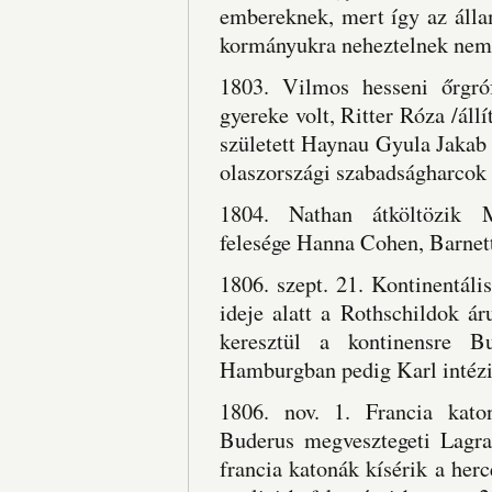
embereknek, mert így az állam
kormányukra neheztelnek nem 
1803. Vilmos hesseni őrgróf
gyereke volt, Ritter Róza /áll
született Haynau Gyula Jakab 
olaszországi szabadságharcok 
1804. Nathan átköltözik 
felesége Hanna Cohen, Barnet
1806. szept. 21. Kontinentáli
ideje alatt a Rothschildok á
keresztül a kontinensre Bu
Hamburgban pedig Karl intézi
1806. nov. 1. Francia kato
Buderus megvesztegeti Lagran
francia katonák kísérik a he