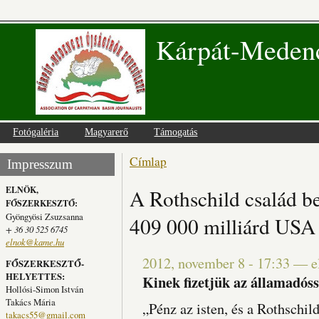
Kárpát-Medenc
Fotógaléria
Magyarerő
Támogatás
Címlap
Jelenlegi hely
Impresszum
ELNÖK,
A Rothschild család b
FŐSZERKESZTŐ:
Gyöngyösi Zsuzsanna
409 000 milliárd USA D
+ 36 30 525 6745
elnok@kame.hu
2012, november 8 - 17:33
—
e
FŐSZERKESZTŐ-
HELYETTES:
Kinek fizetjük az államadóss
Hollósi-Simon István
Takács Mária
„Pénz az isten, és a Rothschild
takacs55@gmail.com