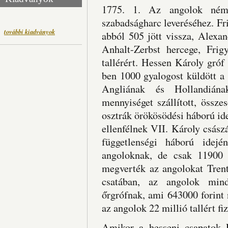
1775. 1. Az angolok néme
szabadságharc leveréséhez. Fr
további kiadványok
abból 505 jött vissza, Alexa
Anhalt-Zerbst hercege, Fri
tallérért. Hessen Károly gróf
ben 1000 gyalogost küldött a 
Angliának és Hollandiána
mennyiséget szállított, össz
osztrák örökösödési háború ide
ellenfélnek VII. Károly csász
függetlenségi háború idej
angoloknak, de csak 11900 
megverték az angolokat Trent
csatában, az angolok minde
őrgrófnak, ami 643000 forint 
az angolok 22 millió tallért f
Amikor a hesseni csapatok P