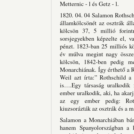
Metternic - l és Getz - l.
1820. 04. 04 Salamon Rothsch
államkölcsönét az osztrák ál
kölcsön 37, 5 millió forin
sorsjegyekben képzelte el, v
pénzt. 1823-ban 25 milliós k
év múlva megint nagy összeg
kölcsön, 1842-ben pedig me
Monarchiának. Így érthető a R
Weil azt írta:” Rothschild a
is….Egy társaság uralkodik f
ember uralkodik, aki, ha akarja
az egy ember pedig: Roth
kiuzsorázták az osztrák és a m
Salamon a Monarchiában bány
hanem Spanyolországban a k