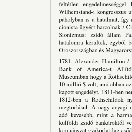
feltétlen engedelmességgel
Wilhemstand-i kongresszus ut
páholyban is a hatalmat, így
cionista ügyért harcolnak / C
Sionizmus: zsidó állam Pal
hatalomra kerültek, egyből b
Oroszországban és Magyarorsz
1781. Alexander Hamilton / s
Bank of America-t Állít
Museumban hogy a Rothschild
10 millió $ volt, ami abban a
kapott engedélyt, 1811-ben ne
1812-ben a Rothschildok n
megtorlásul. A nagy anyagi m
adó kevesebb, mint a harma
külföldi zsidó bankároktól ve
kormányzat gyakorlatilag cső