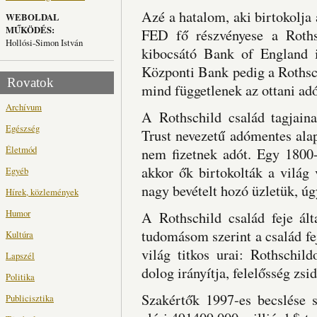
Azé a hatalom, aki birtokolja 
WEBOLDAL
MŰKÖDÉS:
FED fő részvényese a Roths
Hollósi-Simon István
kibocsátó Bank of England i
Központi Bank pedig a Rothsc
Rovatok
mind függetlenek az ottani adóf
Archívum
A Rothschild család tagjain
Egészség
Trust nevezetű adómentes ala
Életmód
nem fizetnek adót. Egy 1800-
akkor ők birtokolták a világ
Egyéb
nagy bevételt hozó üzletük, úg
Hírek, közlemények
Humor
A Rothschild család feje ált
tudomásom szerint a család fe
Kultúra
világ titkos urai: Rothschi
Lapszél
dolog irányítja, felelősség zsid
Politika
Szakértők 1997-es becslése s
Publicisztika