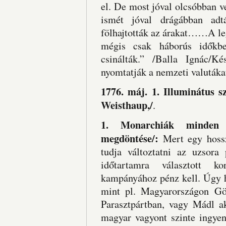
el. De most jóval olcsóbban v
ismét jóval drágábban adt
fölhajtották az árakat……A le
mégis csak háborús időkbe
csinálták.” /Balla Ignác/
nyomtatják a nemzeti valutáka
1776. máj. 1. Illuminátus 
Weisthaup,/
.
1. Monarchiák minden t
megdöntése/:
Mert egy hoss
tudja változtatni az uzsor
időtartamra választott k
kampányához pénz kell. Úgy h
mint pl. Magyarországon Gö
Parasztpártban, vagy Mádl ak
magyar vagyont szinte ingyen