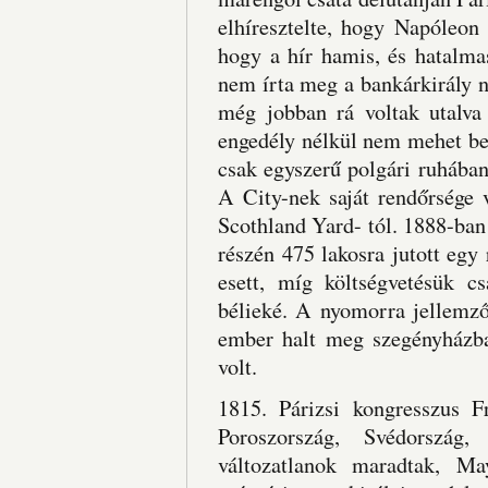
elhíresztelte, hogy Napóleon 
hogy a hír hamis, és hatalma
nem írta meg a bankárkirály 
még jobban rá voltak utalva
engedély nélkül nem mehet be 
csak egyszerű polgári ruhába
A City-nek saját rendőrsége 
Scothland Yard- tól. 1888-ban 
részén 475 lakosra jutott egy 
esett, míg költségvetésük c
bélieké. A nyomorra jellemző
ember halt meg szegényházba
volt.
1815. Párizsi kongresszus Fr
Poroszország, Svédország,
változatlanok maradtak, Ma