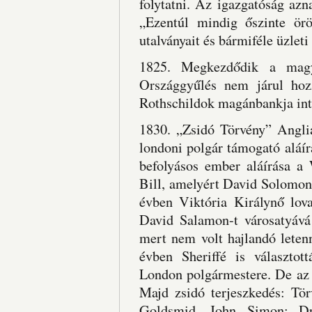
folytatni. Az igazgatóság azn
„Ezentúl mindig őszinte ör
utalványait és bármiféle üzleti 
1825. Megkezdődik a magy
Országgyűlés nem járul hoz
Rothschildok magánbankja int
1830. „Zsidó Törvény” Angli
londoni polgár támogató aláír
befolyásos ember aláírása a 
Bill, amelyért David Solomon k
évben Viktória Királynő lov
David Salamon-t városatyává 
mert nem volt hajlandó letenn
évben Sheriffé is választo
London polgármestere. De az e
Majd zsidó terjeszkedés: Tö
Goldsmid, John Simon; D