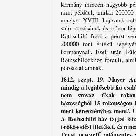
kormány minden nagyobb pénz
mint például, amikor 200000 fo
amelyre XVIII. Lajosnak volt
való utazásának és trónra lép
Rothschild francia pénzt ve
200000 font értékű segélyé
kormánynak. Ezek után Bülo
Rothschildokhoz fordult, ami
porosz államnak.
1812. szept. 19. Mayer Am
mindig a legidősebb fiú csal
nem szavaz. Csak rokons
házasságból 15 rokonságon b
mert keresztényhez ment/. 
A Rothschild ház tagjai kö
örökösödési illetéket, és nin
Trust nevezetű adómentes a