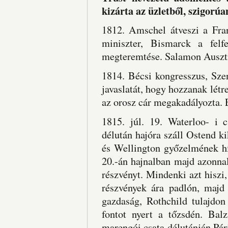
kizárta az üzletből, szigorúa
1812. Amschel átveszi a Fran
miniszter, Bismarck a felf
megteremtése. Salamon Ausztr
1814. Bécsi kongresszus, Sze
javaslatát, hogy hozzanak lét
az orosz cár megakadályozta. E
1815. júl. 19. Waterloo- i 
délután hajóra száll Ostend k
és Wellington győzelmének hí
20.-án hajnalban majd azonnal
részvényt. Mindenki azt hiszi
részvények ára padlón, majd 
gazdaság, Rothchild tulajdon
fontot nyert a tőzsdén. Ba
marengói csata délutánján Pári