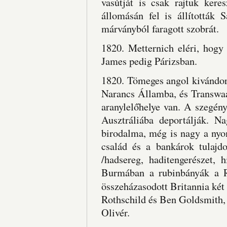
vasútját is csak rajtuk kere
állomásán fel is állították 
márványból faragott szobrát.
1820. Metternich eléri, hogy
James pedig Párizsban.
1820. Tömeges angol kivándor
Narancs Államba, és Transwaa
aranylelőhelye van. A szegény
Ausztráliába deportálják. N
birodalma, még is nagy a ny
család és a bankárok tulajd
/hadsereg, haditengerészet, h
Burmában a rubinbányák a R
összeházasodott Britannia ké
Rothschild és Ben Goldsmith,
Olivér.