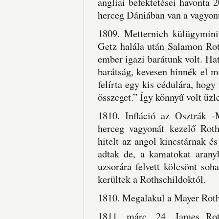
angliai befektetései havonta 
herceg Dániában van a vagyont
1809. Metternich külügyminis
Getz halála után Salamon Rot
ember igazi barátunk volt. H
barátság, kevesen hinnék el 
felírta egy kis cédulára, hogy
összeget.” Így könnyű volt üzle
1810. Infláció az Osztrák 
herceg vagyonát kezelő Roth
hitelt az angol kincstárnak é
adtak de, a kamatokat arany
uzsorára felvett kölcsönt soh
kerültek a Rothschildoktól.
1810. Megalakul a Mayer Roth
1811. márc. 24. James Roth