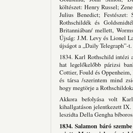
költészet: Henry Russel; Zen
Julius Benedict; Festészet
Rothschildék és Goldsmidté
Britanniában/ mellett, Worms
Újság: J.M. Levy és Lionel La
újságot a „Daily Telegraph”-t.
1834. Karl Rothschild intézi 
hat legelőkelőbb párizsi b
Cottier, Fould és Oppenheim, B
és társa /szerintem mind zsi
hogy megtörje a Rothschildoka
Akkora befolyása volt Karl
kihallgatáson jelentkezett IX
leszidta Della Gengha bíboros 
1834. Salamon báró szembe 