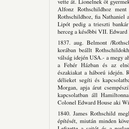
vette át. Lionelnek öt gyermek
Alfonz Rothschildhoz ment 
Rothschildhoz, fia Nathaniel 
Lipót pedig a trieszti banká
herceg a későbbi VII. Edward k
1837. aug. Belmont /Rothsc
korában beállt Rothschildokh
válság idején USA.- a megy ah
a Fehér Házban és az elnök
északiakat a háború idején.
délieket segíti és kapcsolatb
Morgan, apja árut csempészi
kapcsolatban áll Hamiltonn
Colonel Edward House aki Wil
1840. James Rothschild megk
építését, miután minden köv
Lefizette a sajtót és a parl