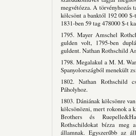
megvétózza. A törvényhozás t
kölcsönt a banktól 192 000 $-
1831-ben 59 tag 478000 $-t ka
1795. Mayer Amschel Rothch
gulden volt, 1795-ben dupl
guldent. Nathan Rothschild An
1798. Megalakul a M. M. Wa
Spanyolországból menekült zsi
1802. Nathan Rothschild c
Páholyhoz.
1803. Dániának kölcsönre van
kölcsönözni, mert rokonok a k
Brothers és Ruepelle&Ha
Rothschildokat bízza meg a 
államnak. Egyszerűbb az ál