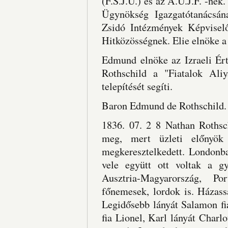
(F.S.J.U.) és az A.U.J.F. -nek.
Ügynökség Igazgatótanácsána
Zsidó Intézmények Képviselő
Hitközösségnek. Elie elnöke a 
Edmund elnöke az Izraeli Ért
Rothschild a "Fiatalok Aliya
telepítését segíti.
Baron Edmund de Rothschild.
1836. 07. 2 8 Nathan Rothsch
meg, mert üzleti előnyök 
megkeresztelkedett. Londonba
vele együtt ott voltak a g
Ausztria-Magyarország, Po
főnemesek, lordok is. Házass
Legidősebb lányát Salamon fi
fia Lionel, Karl lányát Charlo