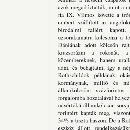
azok megadóztatták, mint a ma
fia IX. Vilmos követte a tró
embert szállított az angolok
birodalmi tallért kapott
uzsorakamatra kölcsönzi a t
Dániának adott kölcsön raj
kiuzsorázni a rokonát, 
közembereknek, hanem uralk
adni, és behajtatni, így a n
Rothschildok példának okáé
kormánynak, millió és mi
államkölcsönt százforintos
forgalomba hozatalával helyez
névértékű államkölcsön sorsj
forintért kapták meg, viszo
34%-a tiszta haszon. De a Rot
eszköz állott rendelkezésü