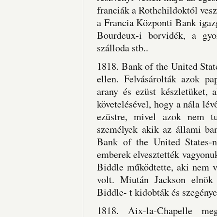
franciák a Rothchildoktól ves
a Francia Központi Bank igaz
Bourdeux-i borvidék, a gyo
szálloda stb..
1818. Bank of the United Sta
ellen. Felvásárolták azok pa
arany és ezüst készletüket, 
követelésével, hogy a nála lév
ezüstre, mivel azok nem tu
személyek akik az állami ba
Bank of the United States-ne
emberek elvesztették vagyonuk
Biddle működtette, aki nem v
volt. Miután Jackson elnök
Biddle- t kidobták és szegénye
1818. Aix-la-Chapelle me