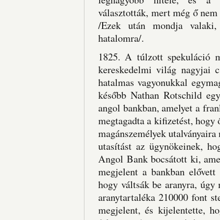
választották, mert még ő nem ve
/Ezek után mondja valaki,
hatalomra/.
1825. A túlzott spekuláció 
kereskedelmi világ nagyjai 
hatalmas vagyonukkal egyma
később Nathan Rotschild egy 
angol bankban, amelyet a fran
megtagadta a kifizetést, hogy ő
magánszemélyek utalványaira 
utasítást az ügynökeinek, ho
Angol Bank bocsátott ki, ame
megjelent a bankban elővett 
hogy váltsák be aranyra, úgy
aranytartaléka 210000 font s
megjelent, és kijelentette, 