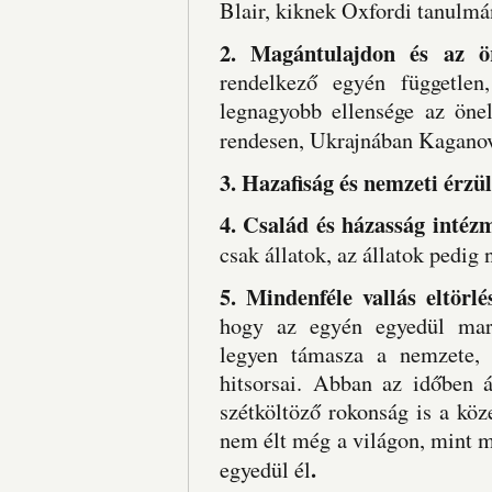
Blair, kiknek Oxfordi tanulmán
2. Magántulajdon és az ö
rendelkező egyén független
legnagyobb ellensége az önell
rendesen, Ukrajnában Kaganovic
3. Hazafiság és nemzeti érzül
4. Család és házasság intéz
csak állatok, az állatok pedi
5. Mindenféle vallás eltörl
hogy az egyén egyedül mara
legyen támasza a nemzete, 
hitsorsai. Abban az időben á
szétköltöző rokonság is a kö
nem élt még a világon, mint 
.
egyedül él