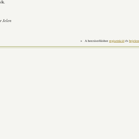
ők.
r Jelen
»
A hozzászóláshoz
regisztráció
és
bejelen