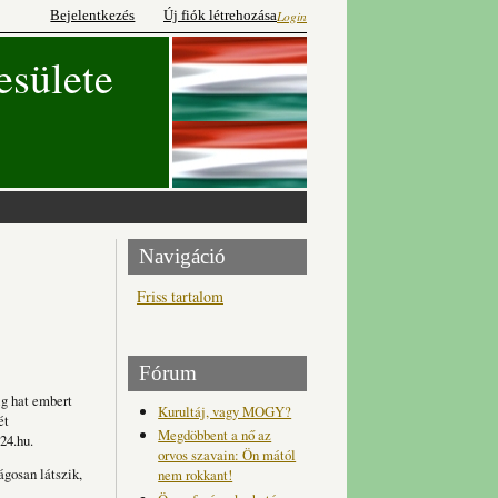
Bejelentkezés
Új fiók létrehozása
Login
esülete
Navigáció
Friss tartalom
Fórum
ig hat embert
Kurultáj, vagy MOGY?
ét
Megdöbbent a nő az
24.hu.
orvos szavain: Ön mától
gosan látszik,
nem rokkant!