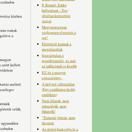
 szabadon
P. Kornél: Eddig
hallgattam – Egy
oltatlan keresetlen
övetése közben
szavai
Magyarországon
során vontak
véglegesen elveszett a
gsértve a
jog!
Elégtételt kapnak a
megalázottak
Igazságtalan a
a magyar
nyugdíjemelés, és már
azért kellett
az inflációnál is kisebb
rvédelem
EZ itt a magyar
egészségügy..
A helyzet változatlan
tartás mellett
(Egy csodálatos kisfiú
 esetleges
emlékére)
Nem állatok, nem
örtönök
rabszolgák, nem
gértetik velük,
bűnözők!
"Temetni jöttem, nem
dicsérni
r ugyanakkor
 szabadon
Az utolsó kapcsolja le a