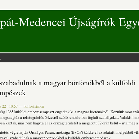
pát-Medencei Újságírók Egy
s
 hely
szabadulnak a magyar börtönökből a külföldi
empészek
s 22 - 10:57
—
hollosisimon
éig 1385 külföldi embercsempészt engedtek ki a magyar börtönökből. Közülük mostaná
 megszegték a reintegrációs őrizetről szóló rendeletben foglalt szabályokat. Valakit ism
n kaptak, más nem hagyta el az ország területét a megadott 72 órán belül – írta meg a 
tetés-végrehajtás Országos Parancsnoksága (BvOP) küldte el az adatait, melyekből vilá
ázával szabadulnak a magyar börtönökből a külföldi embercsempészek.