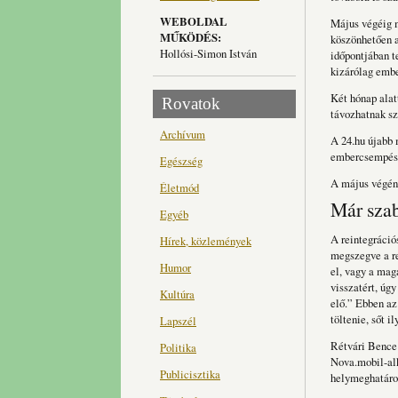
WEBOLDAL
Május végéig m
MŰKÖDÉS:
köszönhetően a
Hollósi-Simon István
időpontjában te
kizárólag embe
Két hónap alat
Rovatok
távozhatnak s
Archívum
A 24.hu újabb 
embercsempészet
Egészség
A május végén 
Életmód
Már szab
Egyéb
A reintegrációs
Hírek, közlemények
megszegve a re
Humor
el, vagy a mag
visszatért, úgy
Kultúra
elő.” Ebben az
töltenie, sőt i
Lapszél
Rétvári Bence 
Politika
Nova.mobil-al
Publicisztika
helymeghatároz