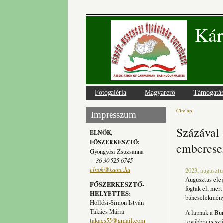
Kár
Fotógaléria
Magyarerő
Támogatá
Címlap
Jelenlegi
Impresszum
Százával 
ELNÖK,
FŐSZERKESZTŐ:
embercs
Gyöngyösi Zsuzsanna
+ 36 30 525 6745
elnok@kame.hu
2023, augusztu
Augusztus elej
FŐSZERKESZTŐ-
fogtak el, mert
HELYETTES:
bűncselekménye
Hollósi-Simon István
Takács Mária
A lapnak a Bün
takacs55@gmail.com
továbbra is sz