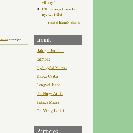
villanyt!
CIB lizinggel szemben
nyertes ítélet!
további kiemelt cikkek
Íróink
tkezés
szükséges
Balogh Bertalan
Egmont
Gyöngyösi Zsuzsa
Káncz Csaba
Lengyel János
Dr. Nagy Attila
Takács Mária
Dr. Virág Ildikó
Partnerek