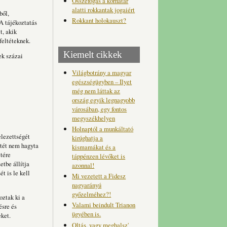
Összefogás a korhatár
alatti rokkantak jogaiért
ből,
Rokkant holokauszt?
A tájékoztatás
t, akik
feltéteknek.
Kiemelt cikkek
ek százai
Világbotrány a magyar
egészségügyben – Ilyet
még nem láttak az
ország egyik legnagyobb
városában, egy fontos
megyszékhelyen
Holnaptól a munkáltató
elezettségét
kirúghatja a
etét nem hagyta
kismamákat és a
etére
táppénzen lévőket is
etbe állítja
azonnal!
t is le kell
Mi vezetett a Fidesz
nagyarányú
győzelméhez?!
oztak ki a
Valami beindult Trianon
ésre és
ügyében is.
ket.
Oltás, vagy meghalsz'