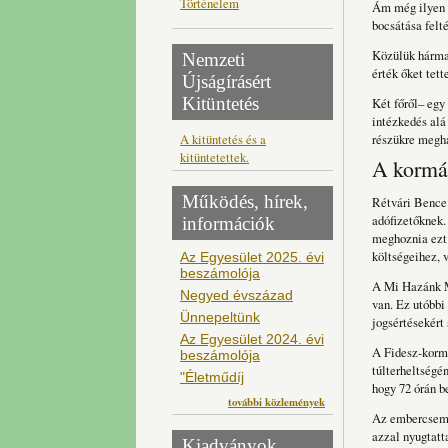
Történelem
Ám még ilyen n
bocsátása felté
Közülük hárma
Nemzeti
érték őket tet
Újságírásért
Kitüntetés
Két főről– egy 
intézkedés alá
A kitüntetés és a
részükre megha
kitüntetettek.
A kormá
Működés, hírek,
Rétvári Bence 
adófizetőknek.
információk
meghoznia ezt
költségeihez, 
Az Egyesület 2025. évi
beszámolója
A Mi Hazánk Mo
Negyed évszázad
van. Ez utóbbi
Ünnepeltünk
jogsértésekért
Az Egyesület 2024. évi
A Fidesz-kormá
beszámolója
túlterheltségé
"Életműdíj
hogy 72 órán b
további közlemények
Az embercsemp
azzal nyugtatt
Kiadványok