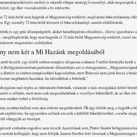
yomon(nem)követés mellett is sikerült elfogni mintegy 6 személyt, akik megszegték a
teleit, így őket visszakísérték a bv-intézetbe.
n 72 órán belül nem hagyták el Magyarország területét, majd utána bűncselekmény elk
ten. Egy személy 72 órán belül követett el bűncselekményt, amiért előállították.
török és egy grúz állampolgárról, akiket határforgalom-ellenőrzés-, illetve igazoltatás 
 – megállapították, hogy nem hagyták el 72 órán belül Magyarország területét, ezzel me
tározott magatartási szabályokat.
ny nem kér a Mi Hazánk megoldásából
arról beszélt, egy elítélt embercsempész átlagosan csaknem 5 millió forintjába kerül 
 A Belügyminisztérium parlamenti államtitkára azt is elmagyarázta, „Magyarországnak 
 a döntést az embercsempészekkel kapcsolatban, mert Brüsszel nem járul hozzá a hatá
viszont megbünteti hazánkat, ha túlzsúfoltak a börtönök.”
zgalom már régóta az önfenntartó börtönök, valamint a más országokkal kötött bérrab
 azért is előnyös, mert nem csak megszabadulunk a veszélyes bűnözőktől, de az őket ért
 sem minket terhel a felelősség.
ny azonban hallani sem akar érdemi megoldásokról. Ők úgy ítélték meg, a legjobb a b
nek enyhítésére, ha egyszerűen szélnek eresztik a külföldi bűnelkövetőket, cserébe megí
elül elhagyják az országot.
észek szabadon engedése nem tetszik Ausztriának sem, Pintér Sándor belügyminiszte
a osztrák kollégáját, hogy nem feléjük, hanem Szerbia felé távoznak a Magyarországon